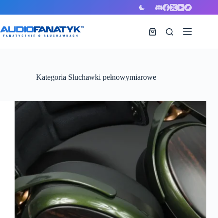
Przejdź
do
treści
Koszyk
Kategoria
Słuchawki pełnowymiarowe