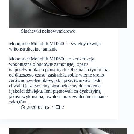
Słuchawki pełnowymiarowe
Monoprice Monolith M1060C – świetny dźwięk
w konstrukcyjnej taniźnie
Monoprice Monolith M1060C to konstrukcja
wokółuszna o budowie zamkniętej, oparta
na przetwornikach planarnych. Obecna na rynku już
od dłuższego czasu, zaskarbiła sobie wierne grono
zarówno zwolenników, jak i przeciwników. Jedni
chwalili je za świetny stosunek ceny do strojenia
i jakości dźwięku. Inni piętnowali za dyskusyjną
jakość wykonania, trwałość oraz ewidentne ścinanie
zakrętów.…
2026-07-16
2