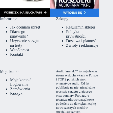
Informacje
Zakupy
Jak oceniam sprzęt
Regulamin sklepu
Dlaczego
Polityka
pingwinki?
prywatności
Użyczenie sprzętu
Dostawa i płatność
na testy
Zwroty i reklamacje
Współpraca
Kontakt
Moje konto
Audiofanatyk™ to największa
strona o słuchawkach w Polsce
i TOP 2 polskich stron
Moje konto /
o tematyce audio. Od lat
Logowanie
publikuję na niej niezależne
Zamówienia
recenzje sprzętu grającego
Koszyk
oraz pomiary. Propaguję
również zdroworozsądkowe
podejście do dźwięku i etykę
nowoczesnych mediów
specjalistycznych.