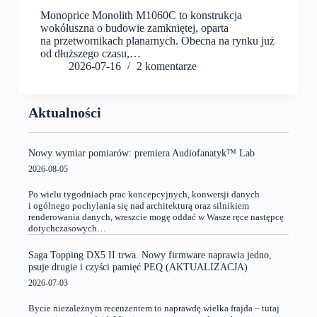
Monoprice Monolith M1060C to konstrukcja
wokółuszna o budowie zamkniętej, oparta
na przetwornikach planarnych. Obecna na rynku już
od dłuższego czasu,…
2026-07-16
2 komentarze
Aktualności
Nowy wymiar pomiarów: premiera Audiofanatyk™ Lab
2026-08-05
Po wielu tygodniach prac koncepcyjnych, konwersji danych
i ogólnego pochylania się nad architekturą oraz silnikiem
renderowania danych, wreszcie mogę oddać w Wasze ręce następcę
dotychczasowych…
Saga Topping DX5 II trwa. Nowy firmware naprawia jedno,
psuje drugie i czyści pamięć PEQ (AKTUALIZACJA)
2026-07-03
Bycie niezależnym recenzentem to naprawdę wielka frajda – tutaj