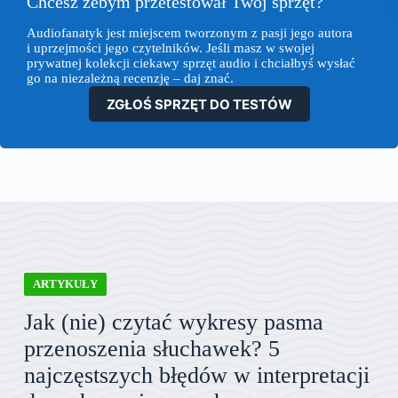
Chcesz żebym przetestował Twój sprzęt?
Audiofanatyk jest miejscem tworzonym z pasji jego autora
i uprzejmości jego czytelników. Jeśli masz w swojej
prywatnej kolekcji ciekawy sprzęt audio i chciałbyś wysłać
go na niezależną recenzję – daj znać.
ZGŁOŚ SPRZĘT DO TESTÓW
ARTYKUŁY
Jak (nie) czytać wykresy pasma
przenoszenia słuchawek? 5
najczęstszych błędów w interpretacji