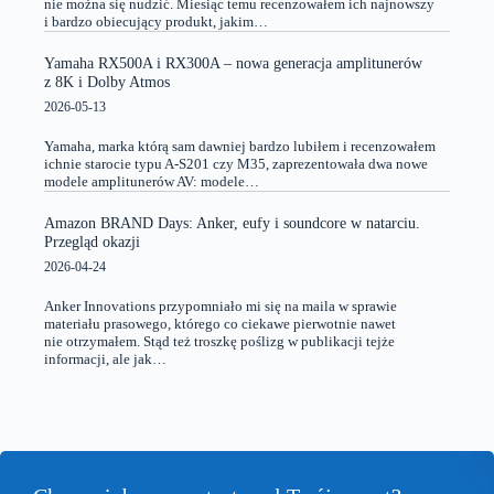
nie można się nudzić. Miesiąc temu recenzowałem ich najnowszy
i bardzo obiecujący produkt, jakim…
Yamaha RX500A i RX300A – nowa generacja amplitunerów
z 8K i Dolby Atmos
2026-05-13
Yamaha, marka którą sam dawniej bardzo lubiłem i recenzowałem
ichnie starocie typu A-S201 czy M35, zaprezentowała dwa nowe
modele amplitunerów AV: modele…
Amazon BRAND Days: Anker, eufy i soundcore w natarciu.
Przegląd okazji
2026-04-24
Anker Innovations przypomniało mi się na maila w sprawie
materiału prasowego, którego co ciekawe pierwotnie nawet
nie otrzymałem. Stąd też troszkę poślizg w publikacji tejże
informacji, ale jak…