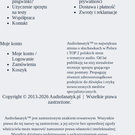
pingwinki?
prywatności
Użyczenie sprzętu
Dostawa i płatność
na testy
Zwroty i reklamacje
Współpraca
Kontakt
Moje konto
Audiofanatyk™ to największa
strona o słuchawkach w Polsce
i TOP 2 polskich stron
Moje konto /
o tematyce audio. Od lat
Logowanie
publikuję na niej niezależne
Zamówienia
recenzje sprzętu grającego
Koszyk
oraz pomiary. Propaguję
również zdroworozsądkowe
podejście do dźwięku i etykę
nowoczesnych mediów
specjalistycznych.
Copyright © 2013-2026 Audiofanatyk.pl | Wszelkie prawa
zastrzeżone.
Audiofanatyk™ jest zastrzeżonym znakiem towarowym. Wszystkie
prawa do tej nazwy są zastrzeżone, a jej użycie bez uprzedniej zgody
właściciela może stanowić naruszenie prawa własności intelektualnej.
Wszelkie działania podejmowane z wykorzystaniem nazwy