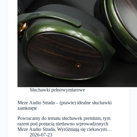
Słuchawki pełnowymiarowe
Meze Audio Strada – (prawie) idealne słuchawki
zamknięte
Powracamy do tematu słuchawek premium, tym
razem pod postacią niedawno wprowadzonych
Meze Audio Strada. Wyróżniają się ciekawym…
2026-07-23