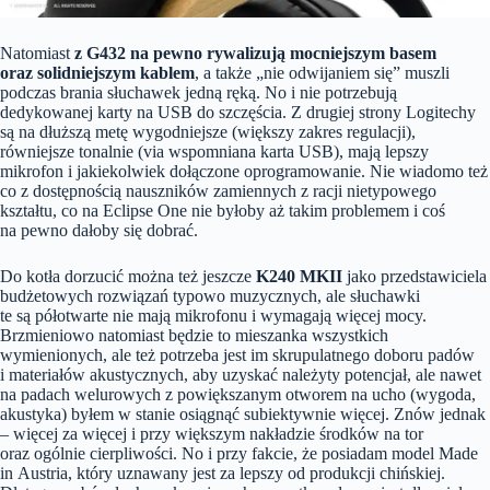
Natomiast
z G432 na pewno rywalizują mocniejszym basem
oraz solidniejszym kablem
, a także „nie odwijaniem się” muszli
podczas brania słuchawek jedną ręką. No i nie potrzebują
dedykowanej karty na USB do szczęścia. Z drugiej strony Logitechy
są na dłuższą metę wygodniejsze (większy zakres regulacji),
równiejsze tonalnie (via wspomniana karta USB), mają lepszy
mikrofon i jakiekolwiek dołączone oprogramowanie. Nie wiadomo też
co z dostępnością nauszników zamiennych z racji nietypowego
kształtu, co na Eclipse One nie byłoby aż takim problemem i coś
na pewno dałoby się dobrać.
Do kotła dorzucić można też jeszcze
K240 MKII
jako przedstawiciela
budżetowych rozwiązań typowo muzycznych, ale słuchawki
te są półotwarte nie mają mikrofonu i wymagają więcej mocy.
Brzmieniowo natomiast będzie to mieszanka wszystkich
wymienionych, ale też potrzeba jest im skrupulatnego doboru padów
i materiałów akustycznych, aby uzyskać należyty potencjał, ale nawet
na padach welurowych z powiększanym otworem na ucho (wygoda,
akustyka) byłem w stanie osiągnąć subiektywnie więcej. Znów jednak
– więcej za więcej i przy większym nakładzie środków na tor
oraz ogólnie cierpliwości. No i przy fakcie, że posiadam model Made
in Austria, który uznawany jest za lepszy od produkcji chińskiej.