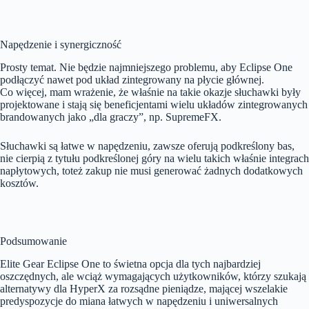
Napędzenie i synergiczność
Prosty temat. Nie będzie najmniejszego problemu, aby Eclipse One
podłączyć nawet pod układ zintegrowany na płycie głównej.
Co więcej, mam wrażenie, że właśnie na takie okazje słuchawki były
projektowane i stają się beneficjentami wielu układów zintegrowanych
brandowanych jako „dla graczy”, np. SupremeFX.
Słuchawki są łatwe w napędzeniu, zawsze oferują podkreślony bas,
nie cierpią z tytułu podkreślonej góry na wielu takich właśnie integrach
napłytowych, toteż zakup nie musi generować żadnych dodatkowych
kosztów.
Podsumowanie
Elite Gear Eclipse One to świetna opcja dla tych najbardziej
oszczędnych, ale wciąż wymagających użytkowników, którzy szukają
alternatywy dla HyperX za rozsądne pieniądze, mającej wszelakie
predyspozycje do miana łatwych w napędzeniu i uniwersalnych