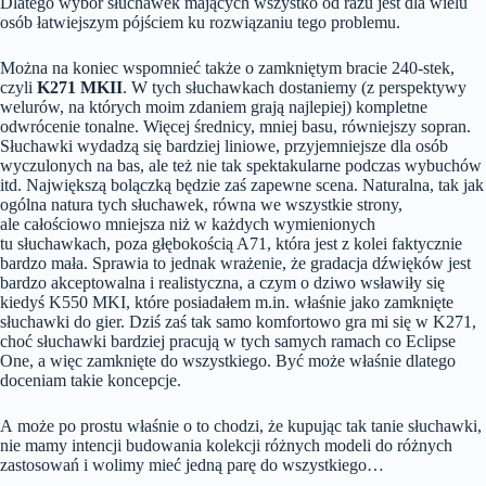
Dlatego wybór słuchawek mających wszystko od razu jest dla wielu
osób łatwiejszym pójściem ku rozwiązaniu tego problemu.
Można na koniec wspomnieć także o zamkniętym bracie 240-stek,
czyli
K271 MKII
. W tych słuchawkach dostaniemy (z perspektywy
welurów, na których moim zdaniem grają najlepiej) kompletne
odwrócenie tonalne. Więcej średnicy, mniej basu, równiejszy sopran.
Słuchawki wydadzą się bardziej liniowe, przyjemniejsze dla osób
wyczulonych na bas, ale też nie tak spektakularne podczas wybuchów
itd. Największą bolączką będzie zaś zapewne scena. Naturalna, tak jak
ogólna natura tych słuchawek, równa we wszystkie strony,
ale całościowo mniejsza niż w każdych wymienionych
tu słuchawkach, poza głębokością A71, która jest z kolei faktycznie
bardzo mała. Sprawia to jednak wrażenie, że gradacja dźwięków jest
bardzo akceptowalna i realistyczna, a czym o dziwo wsławiły się
kiedyś K550 MKI, które posiadałem m.in. właśnie jako zamknięte
słuchawki do gier. Dziś zaś tak samo komfortowo gra mi się w K271,
choć słuchawki bardziej pracują w tych samych ramach co Eclipse
One, a więc zamknięte do wszystkiego. Być może właśnie dlatego
doceniam takie koncepcje.
A może po prostu właśnie o to chodzi, że kupując tak tanie słuchawki,
nie mamy intencji budowania kolekcji różnych modeli do różnych
zastosowań i wolimy mieć jedną parę do wszystkiego…