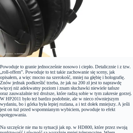
Powoduje to granie jednocześnie nosowo i ciepło. Detalicznie i z tzw.
„roll-offem”. Powoduje to też takie zachowanie się sceny, jak
opisałem, a więc mocno na szerokość, mniej na głębię i holografię.
Znów jednak podkreślić trzeba, że jak na 200 zł jest to naprawdę
więcej niż adekwatny poziom i znam słuchawki niewiele tańsze
oraz zauważalnie też droższe, które radzą sobie w tym zakresie gorzej.
W HP2011 było też bardzo podobnie, ale w nieco równiejszym
wydaniu, bo i górka była lepiej rozlana, a i też dołek mniejszy. A jeśli
jest on tuż przed wspomnianym wybiciem, powoduje to efekt
spotęgowania.
Na szczęście nie ma tu sytuacji jak np. w HD800, które przez swoją
punktowość i równość są wyraźnie mniej tolerancyjne. Wiem,