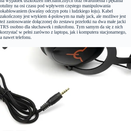
na wypadek uszkodzeń mechanicznych oraz twardnienia i pękania
otuliny na osi czasu pod wpływem częstego manipulowania
okablowaniem (kwaśny odczyn potu i ludzkiego łoju). Kabel
zakończony jest wtykiem 4-polowym na mały jack, ale możliwe jest
też zastosowanie dołączonej do zestawu przelotki na dwa małe jacki
TRS osobno dla słuchawek i mikrofonu. Tym samym da się z nich
korzystać w pełni zarówno z laptopa, jak i komputera stacjonarnego,
a nawet telefonu.