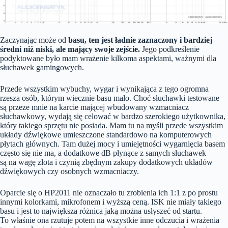
Zaczynając może od
basu, ten jest ładnie zaznaczony i bardziej
średni niż niski, ale mający swoje zejście.
Jego podkreślenie
podyktowane było mam wrażenie kilkoma aspektami, ważnymi dla
słuchawek gamingowych.
Przede wszystkim wybuchy, wygar i wynikająca z tego ogromna
rzesza osób, którym wiecznie basu mało. Choć słuchawki testowane
są przeze mnie na karcie mającej wbudowany wzmacniacz
słuchawkowy, wydają się celować w bardzo szerokiego użytkownika,
który takiego sprzętu nie posiada. Mam tu na myśli przede wszystkim
układy dźwiękowe umieszczone standardowo na komputerowych
płytach głównych. Tam dużej mocy i umiejętności wygarnięcia basem
często się nie ma, a dodatkowe dB płynące z samych słuchawek
są na wagę złota i czynią zbędnym zakupy dodatkowych układów
dźwiękowych czy osobnych wzmacniaczy.
Oparcie się o HP2011 nie oznaczało tu zrobienia ich 1:1 z po prostu
innymi kolorkami, mikrofonem i wyższą ceną. ISK nie miały takiego
basu i jest to największa różnica jaką można usłyszeć od startu.
To właśnie ona rzutuje potem na wszystkie inne odczucia i wrażenia