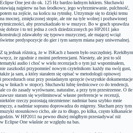
Eclipse One jest do ok. 125 Hz bardzo ładnym łukiem. Słuchawki
stawiają najpierw na bas środkowy, jego wybrzmiewanie, pulchność,
potem na zejście, na końcu na rytmikę. Utrzymuje się to dzięki temu
na mocnej, zmiękczonej stopie, ale nie na tyle wolnej i pozbawionej
rytmiczności, aby przeszkadzało to w muzyce. Bo w grach sprawdza
się dobrze i to też jedna z cech dziedziczonych po HP2011 jako
konstrukcji zdawałoby się typowo muzycznej, ale mającej wciąż
świetne predyspozycje do gier i tym samym miana pary uniwersalnej.
Z tą jednak różnicą, że w ISKach z basem było oszczędniej. Rzekłbym
wręcz, że zgodnie z moimi preferencjami. Niestety, ale jest to sól
tematyki audio i choć w wielu recenzjach o tym już wspominałem,
nie zaszkodzi przypomnieć nowym czytelnikom: każdy ma swój gust,
także ja sam, a który starałem się opisać w metodologii opisowej
i procedurach oraz przy posiadanym sprzęcie (wszystkie dokumentacje
są w linkach w stopce). Słuchawki lubię średnicowe co do tendencji,
ale co do zasady wyrównane, naturalne, a przy tym przestrzenne. O ile
zawsze staram się wyeliminować własne preferencje w recenzji,
niektóre rzeczy pozostają niezmienne: nadmiar basu szybko mnie
męczy, a nadmiar sopranu doprowadza do migreny. Słucham przy tym
muzyki stosunkowo cicho, ale za to długo, po kilka, często kilkanaście
godzin. W HP2011 na pewno dłużej mógłbym przesiadywać niż
w Eclipse One właśnie ze względu na bas.