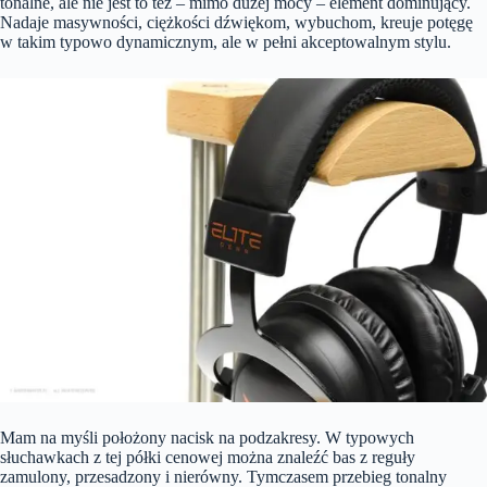
tonalne, ale nie jest to też – mimo dużej mocy – element dominujący.
Nadaje masywności, ciężkości dźwiękom, wybuchom, kreuje potęgę
w takim typowo dynamicznym, ale w pełni akceptowalnym stylu.
Mam na myśli położony nacisk na podzakresy. W typowych
słuchawkach z tej półki cenowej można znaleźć bas z reguły
zamulony, przesadzony i nierówny. Tymczasem przebieg tonalny