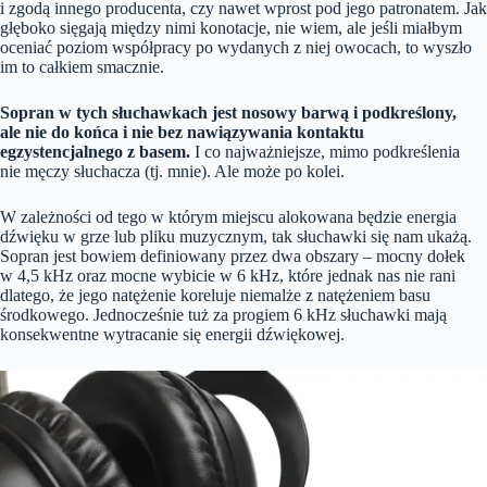
i zgodą innego producenta, czy nawet wprost pod jego patronatem. Jak
głęboko sięgają między nimi konotacje, nie wiem, ale jeśli miałbym
oceniać poziom współpracy po wydanych z niej owocach, to wyszło
im to całkiem smacznie.
Sopran w tych słuchawkach jest nosowy barwą i podkreślony,
ale nie do końca i nie bez nawiązywania kontaktu
egzystencjalnego z basem.
I co najważniejsze, mimo podkreślenia
nie męczy słuchacza (tj. mnie). Ale może po kolei.
W zależności od tego w którym miejscu alokowana będzie energia
dźwięku w grze lub pliku muzycznym, tak słuchawki się nam ukażą.
Sopran jest bowiem definiowany przez dwa obszary – mocny dołek
w 4,5 kHz oraz mocne wybicie w 6 kHz, które jednak nas nie rani
dlatego, że jego natężenie koreluje niemalże z natężeniem basu
środkowego. Jednocześnie tuż za progiem 6 kHz słuchawki mają
konsekwentne wytracanie się energii dźwiękowej.