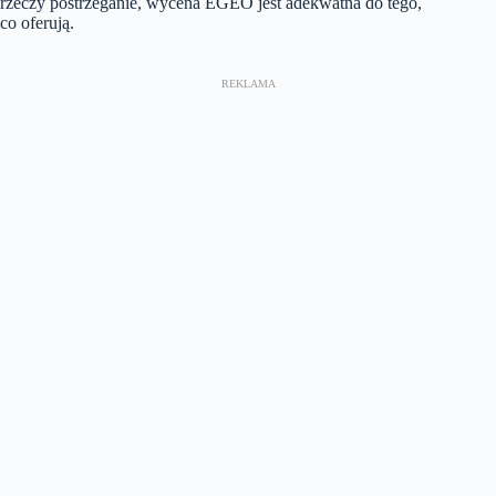
rzeczy postrzeganie, wycena EGEO jest adekwatna do tego,
co oferują.