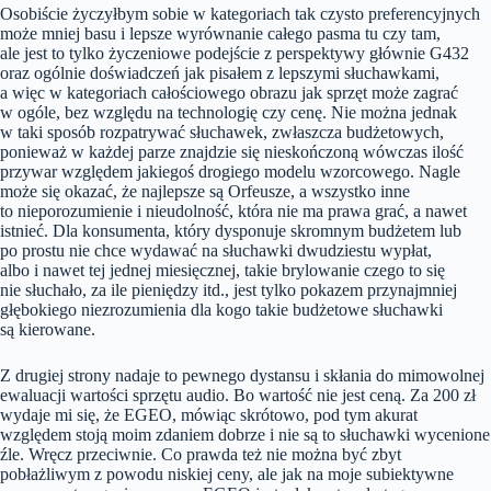
Osobiście życzyłbym sobie w kategoriach tak czysto preferencyjnych
może mniej basu i lepsze wyrównanie całego pasma tu czy tam,
ale jest to tylko życzeniowe podejście z perspektywy głównie G432
oraz ogólnie doświadczeń jak pisałem z lepszymi słuchawkami,
a więc w kategoriach całościowego obrazu jak sprzęt może zagrać
w ogóle, bez względu na technologię czy cenę. Nie można jednak
w taki sposób rozpatrywać słuchawek, zwłaszcza budżetowych,
ponieważ w każdej parze znajdzie się nieskończoną wówczas ilość
przywar względem jakiegoś drogiego modelu wzorcowego. Nagle
może się okazać, że najlepsze są Orfeusze, a wszystko inne
to nieporozumienie i nieudolność, która nie ma prawa grać, a nawet
istnieć. Dla konsumenta, który dysponuje skromnym budżetem lub
po prostu nie chce wydawać na słuchawki dwudziestu wypłat,
albo i nawet tej jednej miesięcznej, takie brylowanie czego to się
nie słuchało, za ile pieniędzy itd., jest tylko pokazem przynajmniej
głębokiego niezrozumienia dla kogo takie budżetowe słuchawki
są kierowane.
Z drugiej strony nadaje to pewnego dystansu i skłania do mimowolnej
ewaluacji wartości sprzętu audio. Bo wartość nie jest ceną. Za 200 zł
wydaje mi się, że EGEO, mówiąc skrótowo, pod tym akurat
względem stoją moim zdaniem dobrze i nie są to słuchawki wycenione
źle. Wręcz przeciwnie. Co prawda też nie można być zbyt
pobłażliwym z powodu niskiej ceny, ale jak na moje subiektywne