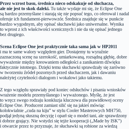
Przez wzrost basu, średnica nieco odskakuje od słuchacza,
ale nie jest to skok daleki.
Tu także wydaje mi się, że Eclipse One
są bardzo przemyślane i starają się nie popsuć tego, co oferował i nadal
oferuje ich fundament-pierwowzór. Średnica znajduje się w punkcie
bardzo wygodnym, aby opisać słuchawki jako uniwersalne. Wynika
to wprost z ich właściwości scenicznych i nie da się opisać jednego
bez drugiego.
Scena Eclipse One jest praktycznie taka sama jak w HP2011
i ma te same walory względem gier. Dostajemy tu wyraźnie
zaznaczoną scenę na szerokość, umiarkowaną, rozsądną głębię, dobre
wyważenie między kreowaniem odległości a zanikaniem dźwięku
faktycznie istotnego. Dzięki temu słuchawki sprawdzały się zarówno
w tworzeniu źródeł pozornych przed słuchaczem, jak i dawaniu
należytej czytelności dialogom i wokalowi jako takiemu.
Z tego względu sprawiały pod koniec odsłuchów i pisania wniosków
wrażenie modelu przemyślanego i wyważonego. Myślę, że jest
to wręcz swego rodzaju konkluzja kluczowa dla prawidłowej oceny
Eclipse One. Producent zamiast silić się na jakieś mówiąc
kolokwialnie „cuda na kiju” w stylu Cooler Masterowych MH750,
podjął jedyną słuszną decyzję i oparł się o model tani, ale sprawdzony
i dobrze grający. Nie wstydzi się tejże kooperacji („Made by ISK”)
i otwarcie przez to przyznaje, że słuchawki są robione za wiedzą