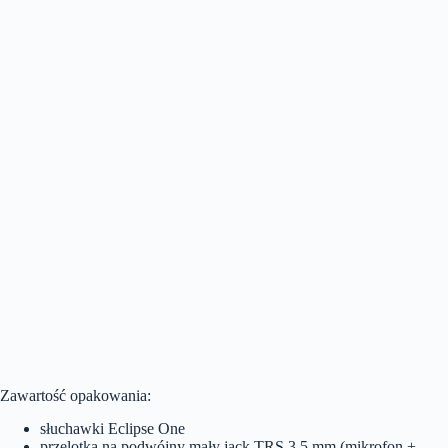
Zawartość opakowania:
słuchawki Eclipse One
przelotka na podwójny mały jack TRS 3,5 mm (mikrofon +