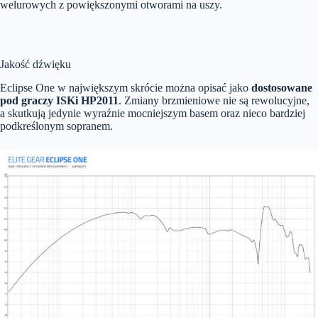
welurowych z powiększonymi otworami na uszy.
Jakość dźwięku
Eclipse One w największym skrócie można opisać jako
dostosowane
pod graczy ISKi HP2011
. Zmiany brzmieniowe nie są rewolucyjne,
a skutkują jedynie wyraźnie mocniejszym basem oraz nieco bardziej
podkreślonym sopranem.