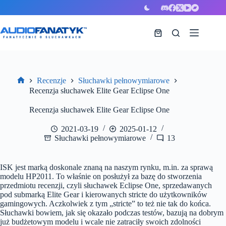
Przejdź
do
treści
Koszyk
Recenzje
Słuchawki pełnowymiarowe
Strona
Recenzja słuchawek Elite Gear Eclipse One
główna
Recenzja słuchawek Elite Gear Eclipse One
2021-03-19
2025-01-12
Słuchawki pełnowymiarowe
13
ISK jest marką doskonale znaną na naszym rynku, m.in. za sprawą
modelu HP2011. To właśnie on posłużył za bazę do stworzenia
przedmiotu recenzji, czyli słuchawek Eclipse One, sprzedawanych
pod submarką Elite Gear i kierowanych stricte do użytkowników
gamingowych. Aczkolwiek z tym „stricte” to też nie tak do końca.
Słuchawki bowiem, jak się okazało podczas testów, bazują na dobrym
już budżetowym modelu i wcale nie zatraciły swoich zdolności