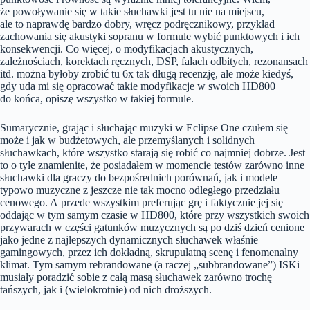
że powoływanie się w takie słuchawki jest tu nie na miejscu,
ale to naprawdę bardzo dobry, wręcz podręcznikowy, przykład
zachowania się akustyki sopranu w formule wybić punktowych i ich
konsekwencji. Co więcej, o modyfikacjach akustycznych,
zależnościach, korektach ręcznych, DSP, falach odbitych, rezonansach
itd. można byłoby zrobić tu 6x tak długą recenzję, ale może kiedyś,
gdy uda mi się opracować takie modyfikacje w swoich HD800
do końca, opiszę wszystko w takiej formule.
Sumarycznie, grając i słuchając muzyki w Eclipse One czułem się
może i jak w budżetowych, ale przemyślanych i solidnych
słuchawkach, które wszystko starają się robić co najmniej dobrze. Jest
to o tyle znamienite, że posiadałem w momencie testów zarówno inne
słuchawki dla graczy do bezpośrednich porównań, jak i modele
typowo muzyczne z jeszcze nie tak mocno odległego przedziału
cenowego. A przede wszystkim preferując grę i faktycznie jej się
oddając w tym samym czasie w HD800, które przy wszystkich swoich
przywarach w części gatunków muzycznych są po dziś dzień cenione
jako jedne z najlepszych dynamicznych słuchawek właśnie
gamingowych, przez ich dokładną, skrupulatną scenę i fenomenalny
klimat. Tym samym rebrandowane (a raczej „subbrandowane”) ISKi
musiały poradzić sobie z całą masą słuchawek zarówno trochę
tańszych, jak i (wielokrotnie) od nich droższych.