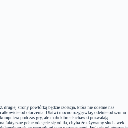
Z drugiej strony powtórką będzie izolacja, która nie odetnie nas
całkowicie od otoczenia. Ułatwi mocno rozgrywkę, odetnie od szumu
komputera podczas gry, ale mało które słuchawki pozwalają
na faktyczne pełne odcięcie się od tła, chyba że używamy słuchawek
dokanałowych ze wszystkimi tego następstwami. Izolacja od otoczenia