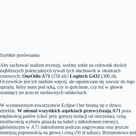
Szybkie porównania
Aby zachować realizm recenzji, weźmy sobie na celownik dwóch
najbliższych potencjalnych rywali tych słuchawek w okolicach
cenowych:
OneOdio A71
(150 zł) i
Logitech G432
(300 zł).
Oczywiście jest ich multum więcej, ale ograniczam się zawsze do tego
sprzętu, który mam pod ręką, czy to gościnnie, czy też w głowie
szumiący po jeszcze niedawnych odsłuchach.
W wymienionym towarzystwie Eclipse One bronią się o dziwo
dzielnie.
W niemal wszystkich aspektach przewyższają A71
poza
miękkością padów (choć przy gorszej izolacji od otoczenia), ceną,
możliwością wyboru gniazda na kabel z mikrofonem (strony),
głośniejszym w A71 mikrofonem podczas nagrywania oraz jeszcze
mniejszą pojemnością na głowę i ceną (50 zł tańsze). Brzmieniowo jest