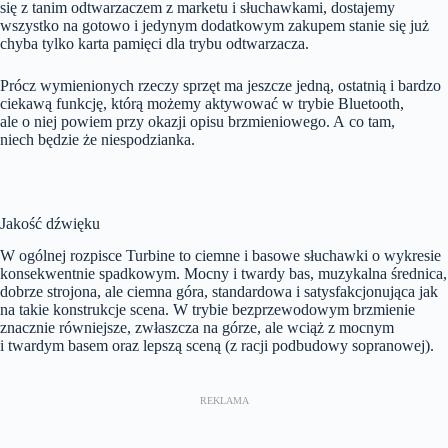
się z tanim odtwarzaczem z marketu i słuchawkami, dostajemy
wszystko na gotowo i jedynym dodatkowym zakupem stanie się już
chyba tylko karta pamięci dla trybu odtwarzacza.
Prócz wymienionych rzeczy sprzęt ma jeszcze jedną, ostatnią i bardzo
ciekawą funkcję, którą możemy aktywować w trybie Bluetooth,
ale o niej powiem przy okazji opisu brzmieniowego. A co tam,
niech będzie że niespodzianka.
Jakość dźwięku
W ogólnej rozpisce Turbine to ciemne i basowe słuchawki o wykresie
konsekwentnie spadkowym. Mocny i twardy bas, muzykalna średnica,
dobrze strojona, ale ciemna góra, standardowa i satysfakcjonująca jak
na takie konstrukcje scena. W trybie bezprzewodowym brzmienie
znacznie równiejsze, zwłaszcza na górze, ale wciąż z mocnym
i twardym basem oraz lepszą sceną (z racji podbudowy sopranowej).