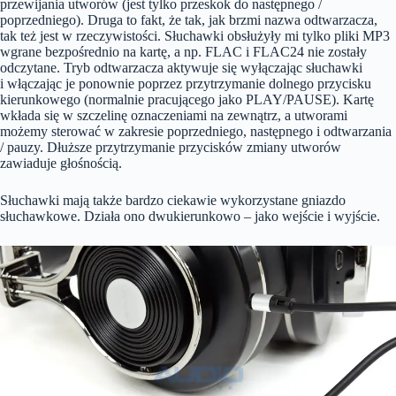
przewijania utworów (jest tylko przeskok do następnego /
poprzedniego). Druga to fakt, że tak, jak brzmi nazwa odtwarzacza,
tak też jest w rzeczywistości. Słuchawki obsłużyły mi tylko pliki MP3
wgrane bezpośrednio na kartę, a np. FLAC i FLAC24 nie zostały
odczytane. Tryb odtwarzacza aktywuje się wyłączając słuchawki
i włączając je ponownie poprzez przytrzymanie dolnego przycisku
kierunkowego (normalnie pracującego jako PLAY/PAUSE). Kartę
wkłada się w szczelinę oznaczeniami na zewnątrz, a utworami
możemy sterować w zakresie poprzedniego, następnego i odtwarzania
/ pauzy. Dłuższe przytrzymanie przycisków zmiany utworów
zawiaduje głośnością.
Słuchawki mają także bardzo ciekawie wykorzystane gniazdo
słuchawkowe. Działa ono dwukierunkowo – jako wejście i wyjście.