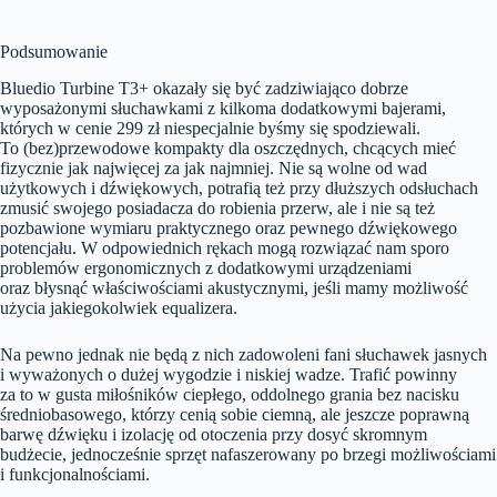
Podsumowanie
Bluedio Turbine T3+ okazały się być zadziwiająco dobrze
wyposażonymi słuchawkami z kilkoma dodatkowymi bajerami,
których w cenie 299 zł niespecjalnie byśmy się spodziewali.
To (bez)przewodowe kompakty dla oszczędnych, chcących mieć
fizycznie jak najwięcej za jak najmniej. Nie są wolne od wad
użytkowych i dźwiękowych, potrafią też przy dłuższych odsłuchach
zmusić swojego posiadacza do robienia przerw, ale i nie są też
pozbawione wymiaru praktycznego oraz pewnego dźwiękowego
potencjału. W odpowiednich rękach mogą rozwiązać nam sporo
problemów ergonomicznych z dodatkowymi urządzeniami
oraz błysnąć właściwościami akustycznymi, jeśli mamy możliwość
użycia jakiegokolwiek equalizera.
Na pewno jednak nie będą z nich zadowoleni fani słuchawek jasnych
i wyważonych o dużej wygodzie i niskiej wadze. Trafić powinny
za to w gusta miłośników ciepłego, oddolnego grania bez nacisku
średniobasowego, którzy cenią sobie ciemną, ale jeszcze poprawną
barwę dźwięku i izolację od otoczenia przy dosyć skromnym
budżecie, jednocześnie sprzęt nafaszerowany po brzegi możliwościami
i funkcjonalnościami.