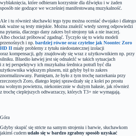
wyblaknięcia, które odbieram korzystnie dla dźwięku i w żaden
sposób nie godzące we wcześniej manifestowaną muzykalność.
Ale i tu również słuchawki tego typu można oceniać dwojako i dlatego
tak ważne są testy miejskie. Można znaleźć wtedy szereg odpowiedzi
na pytania, dlaczego dany zakres był strojony tak a nie inaczej.
Albo chociaż próbować zgadnąć. Tyczyło się to wielu modeli
przenośnych i np.
bardziej równe oraz czytelne jak Noontec Zoro
HD II
miały problemy z tytułu niedostatecznej izolacji
oraz kompensacji, gdy znajdowały się wraz z użytkownikiem np. przy
silniku. Bluedio łatwiej jest się odnaleźć w takich sytuacjach
i z tej perspektywy ich muzykalna średnica potrafi być dla
użytkownika większym plusem, niż gdyby był to zakres
znormalizowany. Pamiętam, że było z tym trochę narzekania przy
rzeczonych Zoro, dlatego lepiej sprawdzały się z kolei po prostu
na wolnym powietrzu, niekoniecznie w dużym hałasie, jak również
z trochę cieplejszych odtwarzaczy, których T3+ nie wymagają.
Góra
Gdyby skupić się stricte na samym strojeniu i barwie, słuchawkom
jakimś cudem
udało się w bardzo zgrabny sposób uzyskać