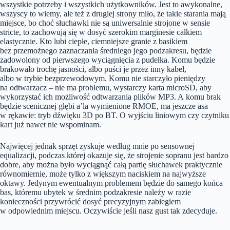
wszystkie potrzeby i wszystkich użytkowników. Jest to awykonalne,
wszyscy to wiemy, ale też z drugiej strony miło, że takie starania mają
miejsce, bo choć słuchawki nie są uniwersalnie strojone w sensie
stricte, to zachowują się w dosyć szerokim marginesie całkiem
elastycznie. Kto lubi ciepłe, ciemniejsze granie z basikiem
bez przemożnego zaznaczania średniego jego podzakresu, będzie
zadowolony od pierwszego wyciągnięcia z pudełka. Komu będzie
brakowało trochę jasności, albo puści je przez inny kabel,
albo w trybie bezprzewodowym. Komu nie starczyło pieniędzy
na odtwarzacz – nie ma problemu, wystarczy karta microSD, aby
wykorzystać ich możliwość odtwarzania plików MP3. A komu brak
będzie scenicznej głębi a’la wymienione RMOE, ma jeszcze asa
w rękawie: tryb dźwięku 3D po BT. O wyjściu liniowym czy czytniku
kart już nawet nie wspominam.
Najwięcej jednak sprzęt zyskuje według mnie po sensownej
equalizacji, podczas której okazuje się, że strojenie sopranu jest bardzo
dobre, aby można było wyciągnąć całą partię słuchawek praktycznie
równomiernie, może tylko z większym naciskiem na najwyższe
oktawy. Jedynym ewentualnym problemem będzie do samego końca
bas, któremu ubytek w średnim podzakresie należy w razie
konieczności przywrócić dosyć precyzyjnym zabiegiem
w odpowiednim miejscu. Oczywiście jeśli nasz gust tak zdecyduje.