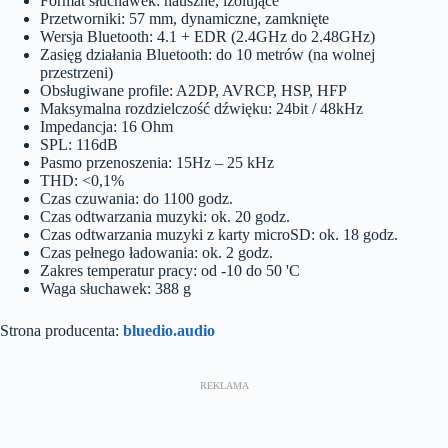
Format słuchawek: nauszne, izolujące
Przetworniki: 57 mm, dynamiczne, zamknięte
Wersja Bluetooth: 4.1 + EDR (2.4GHz do 2.48GHz)
Zasięg działania Bluetooth: do 10 metrów (na wolnej
przestrzeni)
Obsługiwane profile: A2DP, AVRCP, HSP, HFP
Maksymalna rozdzielczość dźwięku: 24bit / 48kHz
Impedancja: 16 Ohm
SPL: 116dB
Pasmo przenoszenia: 15Hz – 25 kHz
THD: <0,1%
Czas czuwania: do 1100 godz.
Czas odtwarzania muzyki: ok. 20 godz.
Czas odtwarzania muzyki z karty microSD: ok. 18 godz.
Czas pełnego ładowania: ok. 2 godz.
Zakres temperatur pracy: od -10 do 50 'C
Waga słuchawek: 388 g
Strona producenta:
bluedio.audio