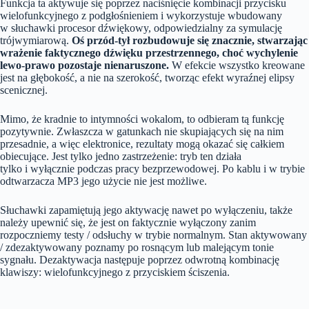
Funkcja ta aktywuje się poprzez naciśnięcie kombinacji przycisku
wielofunkcyjnego z podgłośnieniem i wykorzystuje wbudowany
w słuchawki procesor dźwiękowy, odpowiedzialny za symulację
trójwymiarową.
Oś przód-tył rozbudowuje się znacznie, stwarzając
wrażenie faktycznego dźwięku przestrzennego, choć wychylenie
lewo-prawo pozostaje nienaruszone.
W efekcie wszystko kreowane
jest na głębokość, a nie na szerokość, tworząc efekt wyraźnej elipsy
scenicznej.
Mimo, że kradnie to intymności wokalom, to odbieram tą funkcję
pozytywnie. Zwłaszcza w gatunkach nie skupiających się na nim
przesadnie, a więc elektronice, rezultaty mogą okazać się całkiem
obiecujące. Jest tylko jedno zastrzeżenie: tryb ten działa
tylko i wyłącznie podczas pracy bezprzewodowej. Po kablu i w trybie
odtwarzacza MP3 jego użycie nie jest możliwe.
Słuchawki zapamiętują jego aktywację nawet po wyłączeniu, także
należy upewnić się, że jest on faktycznie wyłączony zanim
rozpoczniemy testy / odsłuchy w trybie normalnym. Stan aktywowany
/ zdezaktywowany poznamy po rosnącym lub malejącym tonie
sygnału. Dezaktywacja następuje poprzez odwrotną kombinację
klawiszy: wielofunkcyjnego z przyciskiem ściszenia.