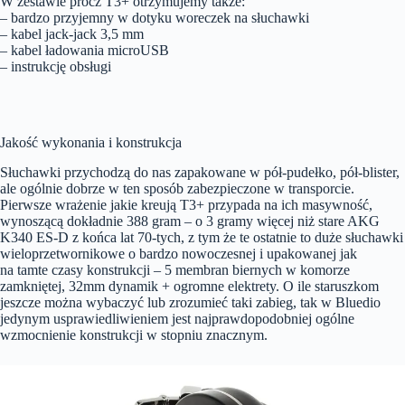
W zestawie prócz T3+ otrzymujemy także:
– bardzo przyjemny w dotyku woreczek na słuchawki
– kabel jack-jack 3,5 mm
– kabel ładowania microUSB
– instrukcję obsługi
Jakość wykonania i konstrukcja
Słuchawki przychodzą do nas zapakowane w pół-pudełko, pół-blister,
ale ogólnie dobrze w ten sposób zabezpieczone w transporcie.
Pierwsze wrażenie jakie kreują T3+ przypada na ich masywność,
wynoszącą dokładnie 388 gram – o 3 gramy więcej niż stare AKG
K340 ES-D z końca lat 70-tych, z tym że te ostatnie to duże słuchawki
wieloprzetwornikowe o bardzo nowoczesnej i upakowanej jak
na tamte czasy konstrukcji – 5 membran biernych w komorze
zamkniętej, 32mm dynamik + ogromne elektrety. O ile staruszkom
jeszcze można wybaczyć lub zrozumieć taki zabieg, tak w Bluedio
jedynym usprawiedliwieniem jest najprawdopodobniej ogólne
wzmocnienie konstrukcji w stopniu znacznym.