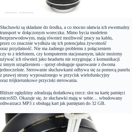
Słuchawki są składane do środka, a co mocno ułatwia ich ewentualny
transport w dołączonym woreczku. Mimo bycia modelem
bezprzewodowym, mają również możliwość pracy na kablu,
przez co znacznie wydłuża się ich potencjalna żywotność
oraz przydatność. Nie ma żadnego problemu z połączeniem
czy to z telefonem, czy komputerem stacjonarnym, także możemy
używać ich również jako headsetu nie rezygnując z komunikacji
z innym urządzeniem – sprzęt obsługuje sparowanie z dwoma
jednocześnie. Sterowanie słuchawkami odbywa się za pomocą panelu
z prawej strony wyposażonego w przycisk wielofunkcyjny
oraz trójkierunkowe przyciski sterowania.
Bliższe oględziny zdradzają dodatkową rzecz: slot na kartę pamięci
microSD. Okazuje się, że słuchawki mają w sobie… wbudowany
odtwarzacz MP3 z obsługą kart jak pamiętam do 32 GB.