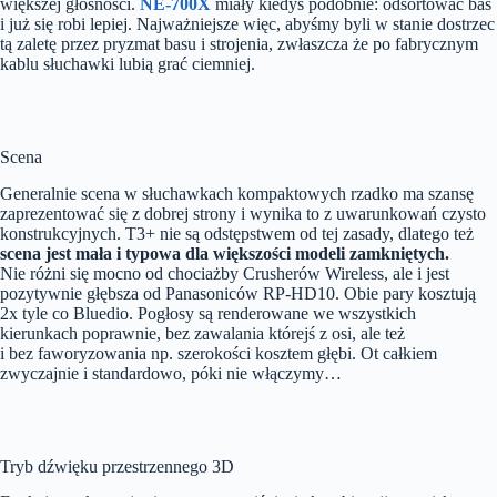
większej głośności.
NE-700X
miały kiedyś podobnie: odsortować bas
i już się robi lepiej. Najważniejsze więc, abyśmy byli w stanie dostrzec
tą zaletę przez pryzmat basu i strojenia, zwłaszcza że po fabrycznym
kablu słuchawki lubią grać ciemniej.
Scena
Generalnie scena w słuchawkach kompaktowych rzadko ma szansę
zaprezentować się z dobrej strony i wynika to z uwarunkowań czysto
konstrukcyjnych. T3+ nie są odstępstwem od tej zasady, dlatego też
scena jest mała i typowa dla większości modeli zamkniętych.
Nie różni się mocno od chociażby Crusherów Wireless, ale i jest
pozytywnie głębsza od Panasoniców RP-HD10. Obie pary kosztują
2x tyle co Bluedio. Pogłosy są renderowane we wszystkich
kierunkach poprawnie, bez zawalania którejś z osi, ale też
i bez faworyzowania np. szerokości kosztem głębi. Ot całkiem
zwyczajnie i standardowo, póki nie włączymy…
Tryb dźwięku przestrzennego 3D