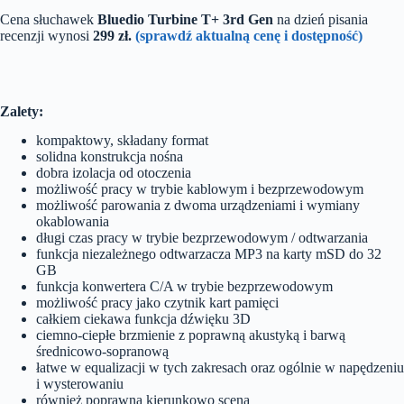
Cena słuchawek
Bluedio Turbine T+ 3rd Gen
na dzień pisania
recenzji wynosi
299 zł.
(sprawdź aktualną cenę i dostępność)
Zalety:
kompaktowy, składany format
solidna konstrukcja nośna
dobra izolacja od otoczenia
możliwość pracy w trybie kablowym i bezprzewodowym
możliwość parowania z dwoma urządzeniami i wymiany
okablowania
długi czas pracy w trybie bezprzewodowym / odtwarzania
funkcja niezależnego odtwarzacza MP3 na karty mSD do 32
GB
funkcja konwertera C/A w trybie bezprzewodowym
możliwość pracy jako czytnik kart pamięci
całkiem ciekawa funkcja dźwięku 3D
ciemno-ciepłe brzmienie z poprawną akustyką i barwą
średnicowo-sopranową
łatwe w equalizacji w tych zakresach oraz ogólnie w napędzeniu
i wysterowaniu
również poprawna kierunkowo scena