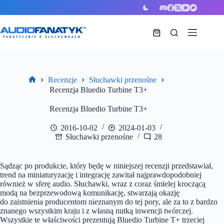
Przejdź
do
treści
Koszyk
Recenzje
Słuchawki przenośne
Strona
Recenzja Bluedio Turbine T3+
główna
Recenzja Bluedio Turbine T3+
2016-10-02
2024-01-03
Słuchawki przenośne
28
Sądząc po produkcie, który będę w niniejszej recenzji przedstawiał,
trend na miniaturyzację i integrację zawitał najprawdopodobniej
również w sferę audio. Słuchawki, wraz z coraz śmielej kroczącą
modą na bezprzewodową komunikację, stwarzają okazję
do zaistnienia producentom nieznanym do tej pory, ale za to z bardzo
znanego wszystkim kraju i z własną nutką inwencji twórczej.
Wszystkie te właściwości prezentują Bluedio Turbine T+ trzeciej