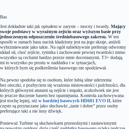
Bas
Jest dokładnie taki jak opisałem w zarysie – mocny i twardy.
Mający
swoje podstawy w wyraźnym zejściu oraz wyższym basie przy
jednoczesnym odpuszczeniu średniobasowego zakresu.
W ten
sposób w ramach basu nacisk kładziony jest na jego skraje, aniżeli
wybrzmiewanie jako takie. Na ogół subiektywnie preferuję odwrotny
układ sił, choć zejście, rytmika i zachowanie pewnej twardości mimo
wszystko są cechami bardzo przeze mnie docenianymi. T3+ dodają
mi to wszystko po prostu w naddatku i w sytuacjach,
w których bym się podkreślenia basowego nie spodziewał.
Na pewno spodoba się to osobom, które lubią silne uderzenia
bez otoczki, z pozbyciem się wrażenia misiowatości i pulchności, dla
których głównymi atutami są zejście i impakt, aczkolwiek nie jest
to jeszcze tłuczenie basem bez opamiętania. Kontrola zachowywana
jest trochę lepiej, niż
w bardziej basowych HD681 EVO II
, które
często są przytaczane jako słuchawki „tanie i dobre” przez osoby
preferujące taki a nie inny dźwięk.
Ponieważ Turbine są słuchawkami przenośnymi i nastawionymi
na poważny outdoor, duża część naddatku basowego ucieka podczas