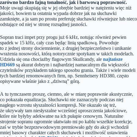
zarówno bardzo fajną tonalność, jak i barwową poprawność.
Moje uwagi skupiają się w jej obrębie bardziej w natężeniu więc niż
jakości, bowiem ta ostatnia wypada dobrze jak na słuchawki
zamknięte, a ja sam po prostu preferuję słuchawki równiejsze lub nieco
odstające od niej w stronę rozsądnej jasności.
Sopran traci impet przy progu już 6 kHz, notując również pewien
spadek w 15 kHz, cały czas będąc linią spadkową. Powoduje
to z jednej strony dociemnienie, z drugiej bezpieczeństwo i unikanie
wrażenia nosowości, którą notorycznie spotykam w takich modelach.
Udziela się ona chociażby flagowym Skullcandy, ale
najtańsze
HD669
są akurat dobrym i najbardziej namacalnym dla większości
czytelników przykładem takiego sposobu grania. Także i wiele modeli
tych bardziej renomowanych firm, np. Sennheisery HD380, często
opisywane właśnie jako z „dziwną” górą.
A tu tymczasem proszę, ciemno, ale w miarę poprawnie akustycznie,
co pokazała equalizacja. Słuchawki nie zaznaczyły podczas niej
nagłego wzrostu słyszalności kompresji. Nie okazało się też,
że ukrywały tam niesłyszalne wcześniej uproszczenia jakościowe,
które nie byłyby adekwatne na ich pułapie cenowym. Naturalne
strojenie sopranu ogromnie ułatwiało mi po kablu wszelkie korekcje,
zaś w trybie bezprzewodowym premiowało gdy do akcji wchodził
mniej basowy charakter całych słuchawek i możliwość ustawienia