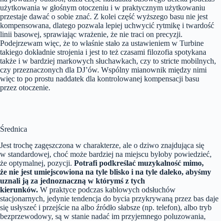
użytkowania w głośnym otoczeniu i w praktycznym użytkowaniu
przestaje dawać o sobie znać. Z kolei część wyższego basu nie jest
kompensowana, dlatego pozwala lepiej uchwycić rytmikę i twardość
linii basowej, sprawiając wrażenie, że nie traci on precyzji.
Podejrzewam więc, że to właśnie stało za ustawieniem w Turbine
takiego dokładnie strojenia i jest to też czasami filozofia spotykana
także i w bardziej markowych słuchawkach, czy to stricte mobilnych,
czy przeznaczonych dla DJ’ów. Wspólny mianownik między nimi
więc to po prostu naddatek dla kontrolowanej kompensacji basu
przez otoczenie.
Średnica
Jest trochę zagęszczona w charakterze, ale o dziwo znajdująca się
w standardowej, choć może bardziej na miejscu byłoby powiedzieć,
że optymalnej, pozycji.
Potrafi podkreślać muzykalność mimo,
że nie jest umiejscowiona na tyle blisko i na tyle daleko, abyśmy
uznali ją za jednoznaczną w którymś z tych
kierunków.
W praktyce podczas kablowych odsłuchów
stacjonarnych, jedynie tendencja do bycia przykrywaną przez bas daje
się usłyszeć i przejście na albo źródło słabsze (np. telefon), albo tryb
bezprzewodowy, są w stanie nadać im przyjemnego poluzowania,