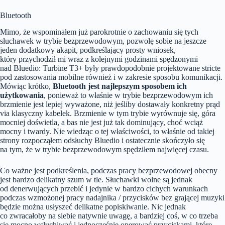
Bluetooth
Mimo, że wspominałem już parokrotnie o zachowaniu się tych
słuchawek w trybie bezprzewodowym, pozwolę sobie na jeszcze
jeden dodatkowy akapit, podkreślający prosty wniosek,
który przychodził mi wraz z kolejnymi godzinami spędzonymi
nad Bluedio: Turbine T3+ były prawdopodobnie projektowane stricte
pod zastosowania mobilne również i w zakresie sposobu komunikacji.
Mówiąc krótko,
Bluetooth jest najlepszym sposobem ich
użytkowania
, ponieważ to właśnie w trybie bezprzewodowym ich
brzmienie jest lepiej wyważone, niż jeśliby dostawały konkretny prąd
via klasyczny kabelek. Brzmienie w tym trybie wyrównuje się, góra
mocniej doświetla, a bas nie jest już tak dominujący, choć wciąż
mocny i twardy. Nie wiedząc o tej właściwości, to właśnie od takiej
strony rozpocząłem odsłuchy Bluedio i ostatecznie skończyło się
na tym, że w trybie bezprzewodowym spędziłem najwięcej czasu.
Co ważne jest podkreślenia, podczas pracy bezprzewodowej obecny
jest bardzo delikatny szum w tle. Słuchawki wolne są jednak
od denerwujących przebić i jedynie w bardzo cichych warunkach
podczas wzmożonej pracy nadajnika / przycisków bez grającej muzyki
będzie można usłyszeć delikatne popiskiwanie. Nic jednak
co zwracałoby na siebie natywnie uwagę, a bardziej coś, w co trzeba
się mocno wsłuchiwać i jednocześnie operować przyciskami, które