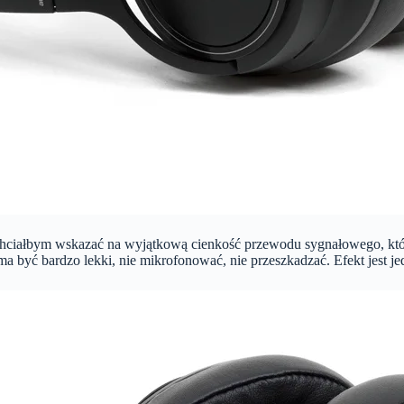
eż chciałbym wskazać na wyjątkową cienkość przewodu sygnałowego, kt
a być bardzo lekki, nie mikrofonować, nie przeszkadzać. Efekt jest jed