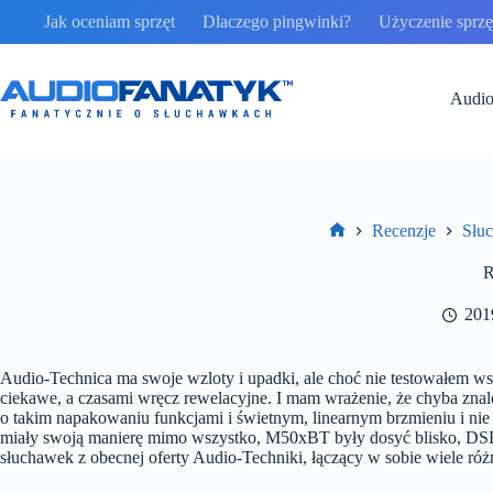
Przejdź
Jak oceniam sprzęt
Dlaczego pingwinki?
Użyczenie sprzęt
do
treści
Audio
Recenzje
Słu
Strona
główna
R
201
Audio-Technica ma swoje wzloty i upadki, ale choć nie testowałem wszys
ciekawe, a czasami wręcz rewelacyjne. I mam wrażenie, że chyba znal
o takim napakowaniu funkcjami i świetnym, linearnym brzmieniu i ni
miały swoją manierę mimo wszystko, M50xBT były dosyć blisko, DSR
słuchawek z obecnej oferty Audio-Techniki, łączący w sobie wiele ró