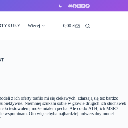
RTYKUŁY
Więcej
0,00
zł
Koszyk
BT
li z ich oferty trafiło mi się ciekawych, zdarzają się też bardzo
ie subiektywne. Niemniej szukam sobie w głowie drugich ich słuchawek
za mało testowałem, może miałem pecha. Ale co do ATH, ich MSR7
e wspominam. Oto więc chyba najbardziej uniwersalny model
.