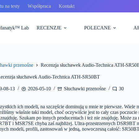
u na testy
Współpraca
Kontakt
fanatyk™ Lab
RECENZJE
POLECANE
A
chawki przenośne
Recenzja słuchawek Audio-Technica ATH-SR50
ecenzja słuchawek Audio-Technica ATH-SR50BT
9-08-13
2026-05-10
Słuchawki przenośne
30
tkich ich modeli, na szczęście dominują u mnie te pierwsze. Wiele mode
eźliśmy właśnie taki model, choć oczywiście jest to cały czas poczuc
e znajduję. Szukam po innych producentach i też nie znajduję. Może 
7BT i MSR7SE chyba zaś najbliżej. Ultra-przestrzennych DSR9BT ni
żnych modeli, profili, zastosowań w jedną, nowoczesną całość: SR50BT