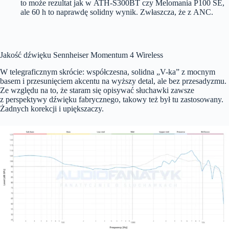
to może rezultat jak w ATH-S300BT czy Melomania P100 SE,
ale 60 h to naprawdę solidny wynik. Zwłaszcza, że z ANC.
Jakość dźwięku Sennheiser Momentum 4 Wireless
W telegraficznym skrócie: współczesna, solidna „V-ka” z mocnym
basem i przesunięciem akcentu na wyższy detal, ale bez przesadyzmu.
Ze względu na to, że staram się opisywać słuchawki zawsze
z perspektywy dźwięku fabrycznego, takowy też był tu zastosowany.
Żadnych korekcji i upiększaczy.