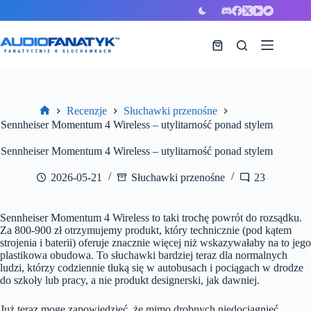
Przejdź
do
treści
Koszyk
Recenzje
Słuchawki przenośne
Strona
Sennheiser Momentum 4 Wireless – utylitarność ponad stylem
główna
Sennheiser Momentum 4 Wireless – utylitarność ponad stylem
2026-05-21
Słuchawki przenośne
23
Sennheiser Momentum 4 Wireless to taki trochę powrót do rozsądku.
Za 800-900 zł otrzymujemy produkt, który technicznie (pod kątem
strojenia i baterii) oferuje znacznie więcej niż wskazywałaby na to jego
plastikowa obudowa. To słuchawki bardziej teraz dla normalnych
ludzi, którzy codziennie tłuką się w autobusach i pociągach w drodze
do szkoły lub pracy, a nie produkt designerski, jak dawniej.
Już teraz mogę zapowiedzieć, że mimo drobnych niedociągnięć