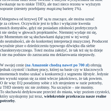
(wskazuje na to niskie THD), ale traci nieco rezonu w wyższym
sopranie (niestety przebijamy
magiczną
barierę 1%).
Odstępstwa od krzywej DF są tu znaczące, ale można uznać
je za celowe. Oczywiście jest to tylko i wyłącznie kwestia
moich domysłów, gdyż nie posiadam zdolności profetycznych
i nie siedzę w głowach projektantów. Niemniej wydaje mi się,
że Momentum nie są słuchawkami dążącymi w tej wersji
do neutralności, ale do konkretnej interpretacji muzycznej. Producent
wyraźnie pisze o dziedziczeniu typowego dźwięku dla siebie
charakterystycznego. Toteż można założyć, że tak też się tu dzieje
i nie ma podstaw do zarzucania mu deklarowania nieprawdy.
W swojej cenie (
na Amazonie chodzą nawet po 700 zł
) oferują
jednak czystość i kulturę pracy, której na basie czy w kluczowych
momentach trudno szukać u konkurencji z segmentu
lifestyle
. Jedynie
ten wysoki sopran się za nimi wlecze jakościowo, że tak powiem.
O ile więc EQ poradzimy sobie z ich strojeniem w razie potrzeby,
z THD niestety nic nie zrobimy. Na szczęście – nie musimy.
To słuchawki dedykowane przecież do miasta, więc poziom czystości,
który uzyskujemy już teraz,
wielokrotnie przekracza nasze realne
potrzeby
.