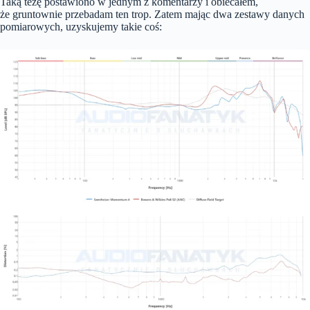
Taką tezę postawiono w jednym z komentarzy i obiecałem,
że gruntownie przebadam ten trop. Zatem mając dwa zestawy danych
pomiarowych, uzyskujemy takie coś: