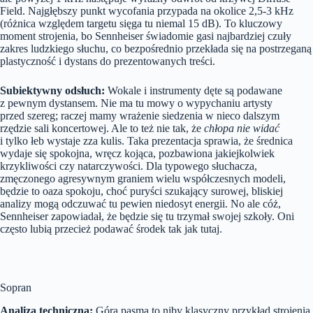
Field. Najgłębszy punkt wycofania przypada na okolice 2,5-3 kHz
(różnica względem targetu sięga tu niemal 15 dB). To kluczowy
moment strojenia, bo Sennheiser świadomie gasi najbardziej czuły
zakres ludzkiego słuchu, co bezpośrednio przekłada się na postrzeganą
plastyczność i dystans do prezentowanych treści.
Subiektywny odsłuch:
Wokale i instrumenty dęte są podawane
z pewnym dystansem. Nie ma tu mowy o wypychaniu artysty
przed szereg; raczej mamy wrażenie siedzenia w nieco dalszym
rzędzie sali koncertowej. Ale to też nie tak, że
chłopa nie widać
i tylko łeb wystaje zza kulis. Taka prezentacja sprawia, że średnica
wydaje się spokojna, wręcz kojąca, pozbawiona jakiejkolwiek
krzykliwości czy natarczywości. Dla typowego słuchacza,
zmęczonego agresywnym graniem wielu współczesnych modeli,
będzie to oaza spokoju, choć puryści szukający surowej, bliskiej
analizy mogą odczuwać tu pewien niedosyt energii. No ale cóż,
Sennheiser zapowiadał, że będzie się tu trzymał swojej szkoły. Oni
często lubią przecież podawać środek tak jak tutaj.
Sopran
Analiza techniczna:
Góra pasma to niby klasyczny przykład strojenia