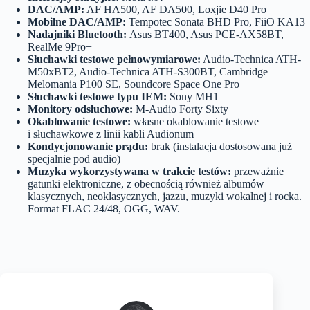
DAC/AMP:
AF HA500, AF DA500, Loxjie D40 Pro
Mobilne DAC/AMP:
Tempotec Sonata BHD Pro, FiiO KA13
Nadajniki Bluetooth:
Asus BT400, Asus PCE-AX58BT,
RealMe 9Pro+
Słuchawki testowe pełnowymiarowe:
Audio-Technica ATH-
M50xBT2, Audio-Technica ATH-S300BT, Cambridge
Melomania P100 SE, Soundcore Space One Pro
Słuchawki testowe typu IEM:
Sony MH1
Monitory odsłuchowe:
M-Audio Forty Sixty
Okablowanie testowe:
własne okablowanie testowe
i słuchawkowe z linii kabli Audionum
Kondycjonowanie prądu:
brak (instalacja dostosowana już
specjalnie pod audio)
Muzyka wykorzystywana w trakcie testów:
przeważnie
gatunki elektroniczne, z obecnością również albumów
klasycznych, neoklasycznych, jazzu, muzyki wokalnej i rocka.
Format FLAC 24/48, OGG, WAV.