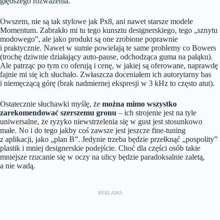
głębszego rozważenia.
Owszem, nie są tak stylowe jak Px8, ani nawet starsze modele
Momentum. Zabrakło mi tu tego kunsztu designerskiego, tego „sznytu
modowego”, ale jako produkt są one zrobione poprawnie
i praktycznie. Nawet w sumie powielają te same problemy co Bowers
(trochę dziwnie działający auto-pause, odchodząca guma na pałąku).
Ale patrząc po tym co oferują i cenę, w jakiej są oferowane, naprawdę
fajnie mi się ich słuchało. Zwłaszcza doceniałem ich autorytarny bas
i niemęczącą górę (brak nadmiernej ekspresji w 3 kHz to często atut).
Ostatecznie słuchawki myślę, że
można mimo wszystko
zarekomendować szerszemu gronu
– ich strojenie jest na tyle
uniwersalne, że ryzyko niewstrzelenia się w gust jest stosunkowo
małe. No i do tego jakby coś zawsze jest jeszcze fine-tuning
z aplikacji, jako „plan B”. Jedynie trzeba będzie przełknąć „pospolity”
plastik i mniej designerskie podejście. Choć dla części osób takie
mniejsze rzucanie się w oczy na ulicy będzie paradoksalnie zaletą,
a nie wadą.