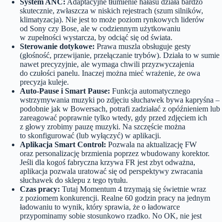
System ANC:
Adaptacyjne tłumienie hałasu działa bardzo
skutecznie, zwłaszcza w niskich rejestrach (szum silników,
klimatyzacja). Nie jest to może poziom rynkowych liderów
od Sony czy Bose, ale w codziennym użytkowaniu
w zupełności wystarcza, by odciąć się od świata.
Sterowanie dotykowe:
Prawa muszla obsługuje gesty
(głośność, przewijanie, przełączanie trybów). Działa to w sumie
nawet precyzyjnie, ale wymaga chwili przyzwyczajenia
do czułości panelu. Inaczej można mieć wrażenie, że owa
precyzja kuleje.
Auto-Pause i Smart Pause:
Funkcja automatycznego
wstrzymywania muzyki po zdjęciu słuchawek bywa kapryśna –
podobnie jak w Bowersach, potrafi zadziałać z opóźnieniem lub
zareagować poprawnie tylko wtedy, gdy przed zdjęciem ich
z głowy zrobimy pauzę muzyki. Na szczęście można
to skonfigurować (lub wyłączyć) w aplikacji.
Aplikacja Smart Control:
Pozwala na aktualizację FW
oraz personalizację brzmienia poprzez wbudowany korektor.
Jeśli dla kogoś fabryczna krzywa FR jest zbyt odważna,
aplikacja pozwala uratować się od perspektywy zwracania
słuchawek do sklepu z tego tytułu.
Czas pracy:
Tutaj Momentum 4 trzymają się świetnie wraz
z poziomem konkurencji. Realne 60 godzin pracy na jednym
ładowaniu to wynik, który sprawia, że o ładowarce
przypominamy sobie stosunkowo rzadko. No OK, nie jest