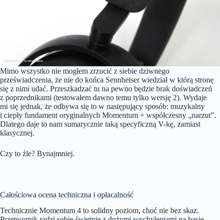
Mimo wszystko nie mogłem zrzucić z siebie dziwnego
przeświadczenia, że nie do końca Sennheiser wiedział w którą stronę
się z nimi udać. Przeszkadzać tu na pewno będzie brak doświadczeń
z poprzednikami (testowałem dawno temu tylko wersję 2). Wydaje
mi się jednak, że odbywa się to w następujący sposób: muzykalny
i ciepły fundament oryginalnych Momentum + współczesny „narzut”.
Dlatego daje to nam sumarycznie taką specyficzną V-kę, zamiast
klasycznej.
Czy to źle? Bynajmniej.
Całościowa ocena techniczna i opłacalność
Technicznie Momentum 4 to solidny poziom, choć nie bez skaz.
Przetwornik radzi sobie świetnie z dużymi wychyleniami na basie