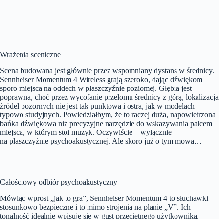
Wrażenia sceniczne
Scena budowana jest głównie przez wspomniany dystans w średnicy.
Sennheiser Momentum 4 Wireless grają szeroko, dając dźwiękom
sporo miejsca na oddech w płaszczyźnie poziomej. Głębia jest
poprawna, choć przez wycofanie przełomu średnicy z górą, lokalizacja
źródeł pozornych nie jest tak punktowa i ostra, jak w modelach
typowo studyjnych. Powiedziałbym, że to raczej duża, napowietrzona
bańka dźwiękowa niż precyzyjne narzędzie do wskazywania palcem
miejsca, w którym stoi muzyk. Oczywiście – wyłącznie
na płaszczyźnie psychoakustycznej. Ale skoro już o tym mowa…
Całościowy odbiór psychoakustyczny
Mówiąc wprost „jak to gra”, Sennheiser Momentum 4 to słuchawki
stosunkowo bezpieczne i to mimo strojenia na planie „V”. Ich
tonalność idealnie wpisuje się w gust przeciętnego użytkownika,