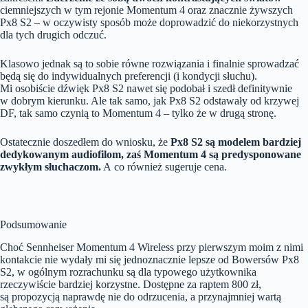
ciemniejszych w tym rejonie Momentum 4 oraz znacznie żywszych
Px8 S2 – w oczywisty sposób może doprowadzić do niekorzystnych
dla tych drugich odczuć.
Klasowo jednak są to sobie równe rozwiązania i finalnie sprowadzać
będą się do indywidualnych preferencji (i kondycji słuchu).
Mi osobiście dźwięk Px8 S2 nawet się podobał i szedł definitywnie
w dobrym kierunku. Ale tak samo, jak Px8 S2 odstawały od krzywej
DF, tak samo czynią to Momentum 4 – tylko że w drugą stronę.
Ostatecznie doszedłem do wniosku, że
Px8 S2 są modelem bardziej
dedykowanym audiofilom, zaś Momentum 4 są predysponowane
zwykłym słuchaczom.
A co również sugeruje cena.
Podsumowanie
Choć Sennheiser Momentum 4 Wireless przy pierwszym moim z nimi
kontakcie nie wydały mi się jednoznacznie lepsze od Bowersów Px8
S2, w ogólnym rozrachunku są dla typowego użytkownika
rzeczywiście bardziej korzystne. Dostępne za raptem 800 zł,
są propozycją naprawdę nie do odrzucenia, a przynajmniej wartą