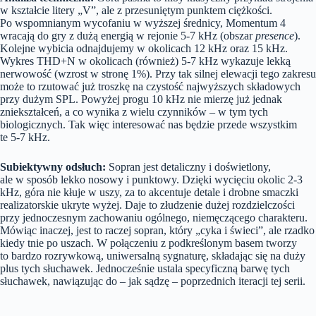
w kształcie litery „V”, ale z przesuniętym punktem ciężkości.
Po wspomnianym wycofaniu w wyższej średnicy, Momentum 4
wracają do gry z dużą energią w rejonie 5-7 kHz (obszar
presence
).
Kolejne wybicia odnajdujemy w okolicach 12 kHz oraz 15 kHz.
Wykres THD+N w okolicach (również) 5-7 kHz wykazuje lekką
nerwowość (wzrost w stronę 1%). Przy tak silnej elewacji tego zakresu
może to rzutować już troszkę na czystość najwyższych składowych
przy dużym SPL. Powyżej progu 10 kHz nie mierzę już jednak
zniekształceń, a co wynika z wielu czynników – w tym tych
biologicznych. Tak więc interesować nas będzie przede wszystkim
te 5-7 kHz.
Subiektywny odsłuch:
Sopran jest detaliczny i doświetlony,
ale w sposób lekko nosowy i punktowy. Dzięki wycięciu okolic 2-3
kHz, góra nie kłuje w uszy, za to akcentuje detale i drobne smaczki
realizatorskie ukryte wyżej. Daje to złudzenie dużej rozdzielczości
przy jednoczesnym zachowaniu ogólnego, niemęczącego charakteru.
Mówiąc inaczej, jest to raczej sopran, który „cyka i świeci”, ale rzadko
kiedy tnie po uszach. W połączeniu z podkreślonym basem tworzy
to bardzo rozrywkową, uniwersalną sygnaturę, składając się na duży
plus tych słuchawek. Jednocześnie ustala specyficzną barwę tych
słuchawek, nawiązując do – jak sądzę – poprzednich iteracji tej serii.