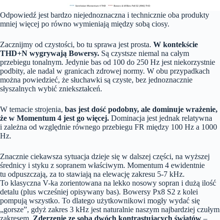
Odpowiedź jest bardzo niejednoznaczna i technicznie oba produkty
mniej więcej po równo wymieniają między sobą ciosy.
Zacznijmy od czystości, bo tu sprawa jest prosta.
W kontekście
THD+N wygrywają Bowersy.
Są czystsze niemal na całym
przebiegu tonalnym. Jedynie bas od 100 do 250 Hz jest niekorzystnie
podbity, ale nadal w granicach zdrowej normy. W obu przypadkach
można powiedzieć, że słuchawki są czyste, bez jednoznacznie
słyszalnych wybić zniekształceń.
W temacie strojenia,
bas jest dość podobny, ale dominuje wrażenie,
że w Momentum 4 jest go więcej.
Dominacja jest jednak relatywna
i zależna od względnie równego przebiegu FR między 100 Hz a 1000
Hz.
Znacznie ciekawsza sytuacja dzieje się w dalszej części, na wyższej
średnicy i styku z sopranem właściwym. Momentum 4 ewidentnie
tu odpuszczają, za to stawiają na elewację zakresu 5-7 kHz.
To klasyczna V-ka zorientowana na lekko nosowy sopran i dużą ilość
detalu (plus wcześniej opisywany bas). Bowersy Px8 S2 z kolei
pompują wszystko. To dlatego użytkownikowi mogły wydać się
„gorsze”, gdyż zakres 3 kHz jest naturalnie naszym najbardziej czułym
zakresem.
Zderzenie ze sobą dwóch kontrastujących światów
–