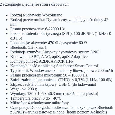
Zaczerpnięte z jednej ze stron sklepowych:
Rodzaj słuchawek: Wokółuszne
Rodzaj przetwornika: Dynamiczny, zamknięty o średnicy 42
mm
Pasmo przenoszenia: 6-22000 Hz
Poziom ciśnienia akustycznego (SPL): 106 dB SPL (1 kHz / 0
dB FS)
Impedancja: aktywnie: 470 Ω / pasywnie: 60 Ω
Bluetooth: 5.2, klasa 1
Redukcja szumów: Aktywny hybrydowy system ANC
Kodowanie: SBC, AAC, aptX, aptX Adapative
Kompatybilność: A2DP, AVRCP, HFP
Kompatybilność z aplikacją Sennheiser Smart Control
Typ baterii: Wbudowane akumulatory litowo-jonowe 700 mAh
Pasmo przenoszenia mikrofonu: 50 – 10000 Hz
Zniekształcenia harmoniczne (THD): < 0,3 % (1 kHz, 100 dB)
Złącze: Jack 3,5 mm kątowy, USB C (do ładowania)
Waga: ok. 293 g
Wymiary: 180 x 195 x 46,3 mm (rozłożone na płasko)
Temperatura pracy: 0 do +40°C
Mikrofon: 4 wbudowane mikrofony
Czas pracy: Do 60 godzin odtwarzania muzyki przez Bluetooth
z ANC (warunki testowe: iPhone, średni poziom głośności)