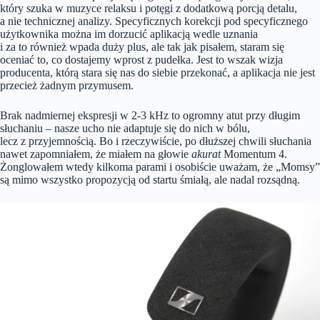
który szuka w muzyce relaksu i potęgi z dodatkową porcją detalu,
a nie technicznej analizy. Specyficznych korekcji pod specyficznego
użytkownika można im dorzucić aplikacją wedle uznania
i za to również wpada duży plus, ale tak jak pisałem, staram się
oceniać to, co dostajemy wprost z pudełka. Jest to wszak wizja
producenta, którą stara się nas do siebie przekonać, a aplikacja nie jest
przecież żadnym przymusem.
Brak nadmiernej ekspresji w 2-3 kHz to ogromny atut przy długim
słuchaniu – nasze ucho nie adaptuje się do nich w bólu,
lecz z przyjemnością. Bo i rzeczywiście, po dłuższej chwili słuchania
nawet zapomniałem, że miałem na głowie
akurat
Momentum 4.
Żonglowałem wtedy kilkoma parami i osobiście uważam, że „Momsy”
są mimo wszystko propozycją od startu śmiałą, ale nadal rozsądną.