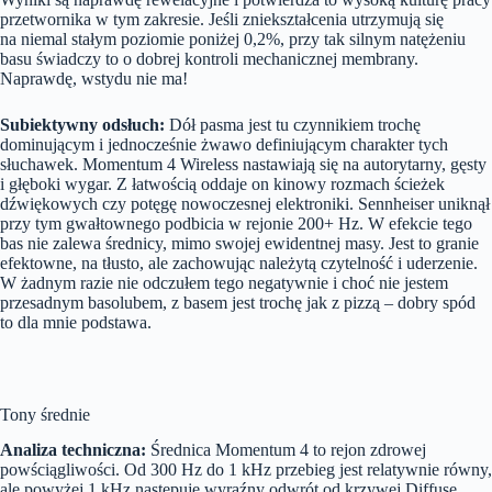
przetwornika w tym zakresie. Jeśli zniekształcenia utrzymują się
na niemal stałym poziomie poniżej 0,2%, przy tak silnym natężeniu
basu świadczy to o dobrej kontroli mechanicznej membrany.
Naprawdę, wstydu nie ma!
Subiektywny odsłuch:
Dół pasma jest tu czynnikiem trochę
dominującym i jednocześnie żwawo definiującym charakter tych
słuchawek. Momentum 4 Wireless nastawiają się na autorytarny, gęsty
i głęboki wygar. Z łatwością oddaje on kinowy rozmach ścieżek
dźwiękowych czy potęgę nowoczesnej elektroniki. Sennheiser uniknął
przy tym gwałtownego podbicia w rejonie 200+ Hz. W efekcie tego
bas nie zalewa średnicy, mimo swojej ewidentnej masy. Jest to granie
efektowne, na tłusto, ale zachowując należytą czytelność i uderzenie.
W żadnym razie nie odczułem tego negatywnie i choć nie jestem
przesadnym basolubem, z basem jest trochę jak z pizzą – dobry spód
to dla mnie podstawa.
Tony średnie
Analiza techniczna:
Średnica Momentum 4 to rejon zdrowej
powściągliwości. Od 300 Hz do 1 kHz przebieg jest relatywnie równy,
ale powyżej 1 kHz następuje wyraźny odwrót od krzywej Diffuse