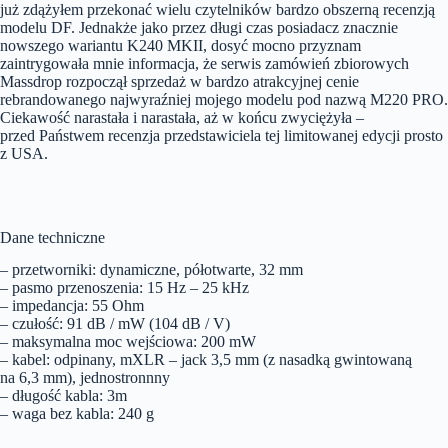
już zdążyłem przekonać wielu czytelników bardzo obszerną recenzją
modelu DF. Jednakże jako przez długi czas posiadacz znacznie
nowszego wariantu K240 MKII, dosyć mocno przyznam
zaintrygowała mnie informacja, że serwis zamówień zbiorowych
Massdrop rozpoczął sprzedaż w bardzo atrakcyjnej cenie
rebrandowanego najwyraźniej mojego modelu pod nazwą M220 PRO.
Ciekawość narastała i narastała, aż w końcu zwyciężyła –
przed Państwem recenzja przedstawiciela tej limitowanej edycji prosto
z USA.
Dane techniczne
– przetworniki: dynamiczne, półotwarte, 32 mm
– pasmo przenoszenia: 15 Hz – 25 kHz
– impedancja: 55 Ohm
– czułość: 91 dB / mW (104 dB / V)
– maksymalna moc wejściowa: 200 mW
– kabel: odpinany, mXLR – jack 3,5 mm (z nasadką gwintowaną
na 6,3 mm), jednostronnny
– długość kabla: 3m
– waga bez kabla: 240 g