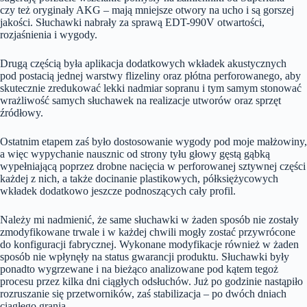
czy też oryginały AKG – mają mniejsze otwory na ucho i są gorszej
jakości. Słuchawki nabrały za sprawą EDT-990V otwartości,
rozjaśnienia i wygody.
Drugą częścią była aplikacja dodatkowych wkładek akustycznych
pod postacią jednej warstwy flizeliny oraz płótna perforowanego, aby
skutecznie zredukować lekki nadmiar sopranu i tym samym stonować
wrażliwość samych słuchawek na realizacje utworów oraz sprzęt
źródłowy.
Ostatnim etapem zaś było dostosowanie wygody pod moje małżowiny,
a więc wypychanie nausznic od strony tyłu głowy gęstą gąbką
wypełniającą poprzez drobne nacięcia w perforowanej sztywnej części
każdej z nich, a także docinanie plastikowych, półksiężycowych
wkładek dodatkowo jeszcze podnoszących cały profil.
Należy mi nadmienić, że same słuchawki w żaden sposób nie zostały
zmodyfikowane trwale i w każdej chwili mogły zostać przywrócone
do konfiguracji fabrycznej. Wykonane modyfikacje również w żaden
sposób nie wpłynęły na status gwarancji produktu. Słuchawki były
ponadto wygrzewane i na bieżąco analizowane pod kątem tegoż
procesu przez kilka dni ciągłych odsłuchów. Już po godzinie nastąpiło
rozruszanie się przetworników, zaś stabilizacja – po dwóch dniach
ciągłego grania.