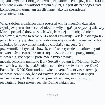
się samoczynnie. I mogę zapewnić, że parowanie tu sprzętu za 1000 zł
ze słuchawkami o wartości raptem 450 zł, nie jest dla żadnego z tych
komponentów ujmą, ani też dla mnie, jako ich posiadacza,
ekscentryzmem.
Wraz z dobrą wymiarowością pozostałych fragmentów dźwięku
czynią swojemu słuchaczowi niesamowity angaż, przepyszną zabawę.
Można posiadać droższe słuchawki, bardziej lub mniej od nich
sceniczne, a mimo to białe AKG nadal zaskakują. Właśnie dlatego K2
przez lata zdążyły zbudować sobie renomę i absolutnie nie jest to tak,
że ludzie je kupowali ze względu chociażby na cenę. Za
przetwornikami tych słuchawek, choć teoretycznie umiarkowanymi
na wielkości („tylko” 32 mm) stoją niezliczone lata pracy, liftingu,
cudowania, koncepcji i prób. Wiele było dawniej
modeli, ogrom wariantów. Były Sextetty, potem DF/Monitor, K260
w dwóch wersjach, a także pionierskie dwuprzetwornikowe K280
Parabolic i K290 Surround ze switchboxem. Potem zaś renowacja
na nowe cewki i odejście od starych sposobów kreacji dźwięku
na rzecz nowych. Przed M220 powiedziałbym, że z gorszym
rezultatem. Teraz mogę rzec, że równie ciekawym.