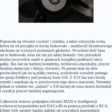
Poprawiła się również czystość i rytmika, a także wkroczyła cecha,
której mi od początku tu trochę brakowało – możliwość bezstresowego
słuchania na wyższych poziomach głośności. Wcześniej ilość basu
mi to limitowała, teraz nie ma już takiej blokady i bez przeszkód
można (oczywiście nadal w granicach rozsądku) podkręcić nieco
gałkę. Bas stał się bardziej kompletny, techniczno-muzykalny, jeszcze
bardziej elastyczny i bliższy równości. Po prostu brak mi słów
pochwalnych jak na tą półkę cenową, aczkolwiek wyraźnie pomaga
im sprzęt źródłowy pod postacią Aune S16. Z X1S bas traci trochę
rytmiki i uspokaja się w pozytywnym tego słowa znaczeniu. Niemniej
jednak to właśnie ten „zadzior” z S16 łacniej do uszu moich dochodził
i czynił je jeszcze bardziej angażującymi.
Całkowicie testowo podpiąłem również M220 w konfiguracji
welurowej bezpośrednio pod DACa-80 za pomocą przelotki z RCA.
Efekty były niestety bardzo dalekie od wszystkich poprzednich