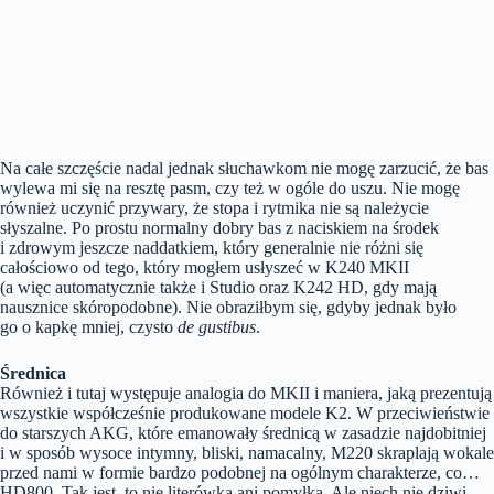
Na całe szczęście nadal jednak słuchawkom nie mogę zarzucić, że bas
wylewa mi się na resztę pasm, czy też w ogóle do uszu. Nie mogę
również uczynić przywary, że stopa i rytmika nie są należycie
słyszalne. Po prostu normalny dobry bas z naciskiem na środek
i zdrowym jeszcze naddatkiem, który generalnie nie różni się
całościowo od tego, który mogłem usłyszeć w K240 MKII
(a więc automatycznie także i Studio oraz K242 HD, gdy mają
nausznice skóropodobne). Nie obraziłbym się, gdyby jednak było
go o kapkę mniej, czysto
de gustibus
.
Średnica
Również i tutaj występuje analogia do MKII i maniera, jaką prezentują
wszystkie współcześnie produkowane modele K2. W przeciwieństwie
do starszych AKG, które emanowały średnicą w zasadzie najdobitniej
i w sposób wysoce intymny, bliski, namacalny, M220 skraplają wokale
przed nami w formie bardzo podobnej na ogólnym charakterze, co…
HD800. Tak jest, to nie literówka ani pomyłka. Ale niech nie dziwi