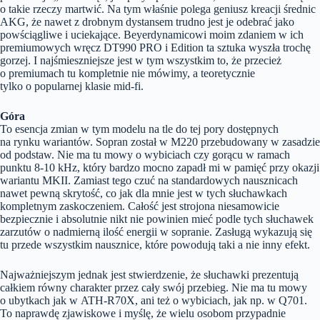
o takie rzeczy martwić. Na tym właśnie polega geniusz kreacji średnic
AKG, że nawet z drobnym dystansem trudno jest je odebrać jako
powściągliwe i uciekające. Beyerdynamicowi moim zdaniem w ich
premiumowych wręcz DT990 PRO i Edition ta sztuka wyszła trochę
gorzej. I najśmieszniejsze jest w tym wszystkim to, że przecież
o premiumach tu kompletnie nie mówimy, a teoretycznie
tylko o popularnej klasie mid-fi.
Góra
To esencja zmian w tym modelu na tle do tej pory dostępnych
na rynku wariantów. Sopran został w M220 przebudowany w zasadzie
od podstaw. Nie ma tu mowy o wybiciach czy gorącu w ramach
punktu 8-10 kHz, który bardzo mocno zapadł mi w pamięć przy okazji
wariantu MKII. Zamiast tego czuć na standardowych nausznicach
nawet pewną skrytość, co jak dla mnie jest w tych słuchawkach
kompletnym zaskoczeniem. Całość jest strojona niesamowicie
bezpiecznie i absolutnie nikt nie powinien mieć podle tych słuchawek
zarzutów o nadmierną ilość energii w sopranie. Zasługą wykazują się
tu przede wszystkim nausznice, które powodują taki a nie inny efekt.
Najważniejszym jednak jest stwierdzenie, że słuchawki prezentują
całkiem równy charakter przez cały swój przebieg. Nie ma tu mowy
o ubytkach jak w ATH-R70X, ani też o wybiciach, jak np. w Q701.
To naprawdę zjawiskowe i myślę, że wielu osobom przypadnie