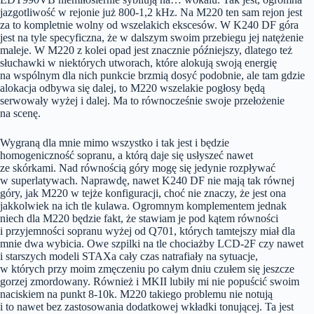
jazgotliwość w rejonie już 800-1,2 kHz. Na M220 ten sam rejon jest
za to kompletnie wolny od wszelakich ekscesów. W K240 DF góra
jest na tyle specyficzna, że w dalszym swoim przebiegu jej natężenie
maleje. W M220 z kolei opad jest znacznie późniejszy, dlatego też
słuchawki w niektórych utworach, które alokują swoją energię
na wspólnym dla nich punkcie brzmią dosyć podobnie, ale tam gdzie
alokacja odbywa się dalej, to M220 wszelakie pogłosy będą
serwowały wyżej i dalej. Ma to równocześnie swoje przełożenie
na scenę.
Wygraną dla mnie mimo wszystko i tak jest i będzie
homogeniczność sopranu, a którą daje się usłyszeć nawet
ze skórkami. Nad równością góry mogę się jedynie rozpływać
w superlatywach. Naprawdę, nawet K240 DF nie mają tak równej
góry, jak M220 w tejże konfiguracji, choć nie znaczy, że jest ona
jakkolwiek na ich tle kulawa. Ogromnym komplementem jednak
niech dla M220 będzie fakt, że stawiam je pod kątem równości
i przyjemności sopranu wyżej od Q701, których tamtejszy miał dla
mnie dwa wybicia. Owe szpilki na tle chociażby LCD-2F czy nawet
i starszych modeli STAXa cały czas natrafiały na sytuacje,
w których przy moim zmęczeniu po całym dniu czułem się jeszcze
gorzej zmordowany. Również i MKII lubiły mi nie popuścić swoim
naciskiem na punkt 8-10k. M220 takiego problemu nie notują
i to nawet bez zastosowania dodatkowej wkładki tonującej. Ta jest