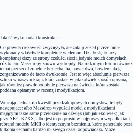
Jakość wykonania i konstrukcja
Co prawda ciekawość zwyciężyła, ale zakup został przeze mnie
wykonany właściwie kompletnie w ciemno. Działo się to przy
kompletnej ciszy ze strony czeluści sieci i jedynie moich domysłach,
cóż to tam Massdropy znowu wydropiły. Na rodzimym forum również
temat przeszedł zupełnie bez echa, ba, nawet dwa, bowiem akcję
zorganizowano de facto dwukrotnie. Jest to więc absolutnie pierwsza
sztuka w naszym kraju, która została w jakikolwiek sposób opisana,
jak również prawdopodobnie pierwsza na świecie, która została
poddana opisanym w recenzji modyfikacjom.
Wracając jednak do kwestii przedzakupowych domysłów, te były
następujące: albo Massdrop wypuścił model z modyfikacjami
mającymi takie same przełożenie na dźwięk (lub jakiekolwiek) jak
przy AKG K7XX, albo jest to po prostu w najgorszym wypadku tani
rebrand modelu MKII o identycznym brzmieniu, które generalnie poza
kilkoma cechami bardzo mi swego czasu odpowiadało. Może