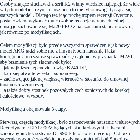
Osoby znające słuchawki z serii K2 winny wiedzieć najlepiej, że wiele
w tych modelach czynią nausznice i to nie tylko uwaga tycząca się
starszych modeli. Dlatego też idąc trochę tropem recenzji Overtone,
postanowiłem wykonać dwie osobne recenzje w ramach jednej,
opisując zachowanie się M220 PRO z nausznicami standardowymi,
jak również po modyfikacjach.
Celem modyfikacji było przede wszystkim sprawdzenie jak nowy
model AKG radzi sobie np. z innym typem nausznic i jaka
konfiguracja ma szansę sprawdzić się najlepiej w przypadku M220,
aby brzmienie tych słuchawek było:
– jak najbliższe legendzie, a więc K240 DF,
– bardziej otwarte w sekcji sopranowej,
– zachowujące jak największą wierność w stosunku do umownej
tonalności wzorcowej,
– a także dobry stosunek pozostałych cech sonicznych do korekcji
i całościowej wygody.
Modyfikacja obejmowała 3 etapy.
Pierwszą częścią modyfikacji było zastosowanie nausznic welurowych
Beyerdynamic EDT-990V będących standardowymi „silverami”
widocznymi chociażby na DT990 Edition w ich recenzji. Od razu
sugeruję porzucić wszelakie pomysły na zamienniki od Superluxa