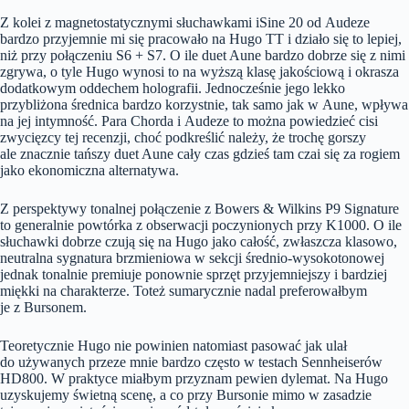
Z kolei z magnetostatycznymi słuchawkami iSine 20 od Audeze
bardzo przyjemnie mi się pracowało na Hugo TT i działo się to lepiej,
niż przy połączeniu S6 + S7. O ile duet Aune bardzo dobrze się z nimi
zgrywa, o tyle Hugo wynosi to na wyższą klasę jakościową i okrasza
dodatkowym oddechem holografii. Jednocześnie jego lekko
przybliżona średnica bardzo korzystnie, tak samo jak w Aune, wpływa
na jej intymność. Para Chorda i Audeze to można powiedzieć cisi
zwycięzcy tej recenzji, choć podkreślić należy, że trochę gorszy
ale znacznie tańszy duet Aune cały czas gdzieś tam czai się za rogiem
jako ekonomiczna alternatywa.
Z perspektywy tonalnej połączenie z Bowers & Wilkins P9 Signature
to generalnie powtórka z obserwacji poczynionych przy K1000. O ile
słuchawki dobrze czują się na Hugo jako całość, zwłaszcza klasowo,
neutralna sygnatura brzmieniowa w sekcji średnio-wysokotonowej
jednak tonalnie premiuje ponownie sprzęt przyjemniejszy i bardziej
miękki na charakterze. Toteż sumarycznie nadal preferowałbym
je z Bursonem.
Teoretycznie Hugo nie powinien natomiast pasować jak ulał
do używanych przeze mnie bardzo często w testach Sennheiserów
HD800. W praktyce miałbym przyznam pewien dylemat. Na Hugo
uzyskujemy świetną scenę, a co przy Bursonie mimo w zasadzie