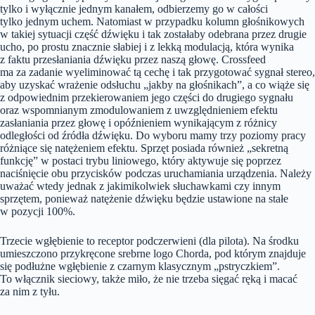
tylko i wyłącznie jednym kanałem, odbierzemy go w całości
tylko jednym uchem. Natomiast w przypadku kolumn głośnikowych
w takiej sytuacji część dźwięku i tak zostałaby odebrana przez drugie
ucho, po prostu znacznie słabiej i z lekką modulacją, która wynika
z faktu przesłaniania dźwięku przez naszą głowę. Crossfeed
ma za zadanie wyeliminować tą cechę i tak przygotować sygnał stereo,
aby uzyskać wrażenie odsłuchu „jakby na głośnikach”, a co wiąże się
z odpowiednim przekierowaniem jego części do drugiego sygnału
oraz wspomnianym zmodulowaniem z uwzględnieniem efektu
zasłaniania przez głowę i opóźnieniem wynikającym z różnicy
odległości od źródła dźwięku. Do wyboru mamy trzy poziomy pracy
różniące się natężeniem efektu. Sprzęt posiada również „sekretną
funkcję” w postaci trybu liniowego, który aktywuje się poprzez
naciśnięcie obu przycisków podczas uruchamiania urządzenia. Należy
uważać wtedy jednak z jakimikolwiek słuchawkami czy innym
sprzętem, ponieważ natężenie dźwięku będzie ustawione na stałe
w pozycji 100%.
Trzecie wgłębienie to receptor podczerwieni (dla pilota). Na środku
umieszczono przykręcone srebrne logo Chorda, pod którym znajduje
się podłużne wgłębienie z czarnym klasycznym „pstryczkiem”.
To włącznik sieciowy, także miło, że nie trzeba sięgać ręką i macać
za nim z tyłu.