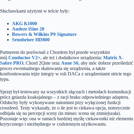
Słuchawkami użytymi w teście były:
AKG K1000
Audeze iSine 20
Bowers & Wilkins P9 Signature
Sennheiser HD800
Partnerem do porównań z Chordem był przede wszystkim
mój
Conductor V2+
, ale też i dodatkowe urządzenia:
Matrix X-
Sabre PRO
, Chord 2Qute oraz
Aune S6
, aby móc dobrze prześledzić
proces ewentualnego skalowania się urządzenia, a także
konfrontowania tejże integry w roli DACa z urządzeniami stricte tego
typu.
Sprzęt był testowany na wszystkich złączach i metodach komunikacji
prócz gniazda koaksjalnego – z racji braku odpowiedniego adaptera.
Odsłuchy były wykonywane natomiast przy wyłączonej funkcji
crossfeed. Testy wykazały, że o ile jest to ciekawa opcja, notorycznie
odbijała się na percepcji sceny (in minus: scena się zmniejszała).
Pozostaje więc ona w ramach bardziej myślę ciekawostki niż elementu
krytycznego i niezbędnego w codziennym użytkowaniu.