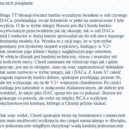
na nich pożądanie.
Hugo TT błysnął również bardzo wyraźnym światłem w roli czystego
DACa, przekładając swoje brzmienie w pełni na umieszczone z tyłu
wyjścia. O ile w trybie integry Burson jest dla Chorda bardzo
wyrównanym przeciwnikiem jak się okazuje, tak w roli DACa
mój Conductor w dużej mierze sprowadził się do roli nieco lepszego
brzmienia modelu Air. Wynika to z racji tego, że w tym trybie
pomijany jest dyskretny stopień wyjściowy, budujący w V2+
tak misternie jego klimat i będący najgłębszym jego sekretem.
W efekcie dźwięk jest bardziej techniczny, równy i neutralny niż
z końcówki mocy. Chord natomiast nie różnicuje tego jak i gdzie
pracuje, jest mu to obojętne, stara się więc zaprezentować dokładnie
tak samo zarówno w trybie integry, jak i DACa. Z Aune S7 całość
zagrała naprawdę bardzo dobrze, spokojnie przebijając poziom S6,
ale też wykazując się na tle V2+ większym charakterem. Po części
zasługa jest naturalnie w połączeniu zbalansowanym, ale dobrze jest
wiedzieć, że także jako DAC sprzęt ten ma co pokazać. Burson też
pokazuje co prawda, ale rodzi się między RCA a wyjściem
słuchawkowym kontrast, którego u Chorda próżno szukać.
Jak więc widać, Chord spokojnie broni się brzmieniowo i ostatecznie
nie mam możliwości wytknięcia mu czegoś namacalnego w dźwięku,
co jednoznacznie mógłbym okrzyknąć wadą bardziej jednoznacznie