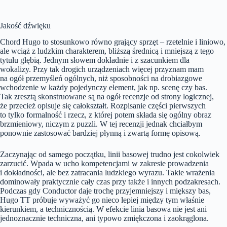
Jakość dźwięku
Chord Hugo to stosunkowo równo grający sprzęt – rzetelnie i liniowo,
ale wciąż z ludzkim charakterem, bliższą średnicą i mniejszą z tego
tytułu głębią. Jednym słowem dokładnie i z szacunkiem dla
wokalizy. Przy tak drogich urządzeniach więcej przyznam mam
na ogół przemyśleń ogólnych, niż sposobności na drobiazgowe
wchodzenie w każdy pojedynczy element, jak np. scenę czy bas.
Tak zresztą skonstruowane są na ogół recenzje od strony logicznej,
że przecież opisuje się całokształt. Rozpisanie części pierwszych
to tylko formalność i rzecz, z której potem składa się ogólny obraz
brzmieniowy, niczym z puzzli. W tej recenzji jednak chciałbym
ponownie zastosować bardziej płynną i zwartą formę opisową.
Zaczynając od samego początku, linii basowej trudno jest cokolwiek
zarzucić. Wpada w ucho kompetencjami w zakresie prowadzenia
i dokładności, ale bez zatracania ludzkiego wyrazu. Takie wrażenia
dominowały praktycznie cały czas przy także i innych podzakresach.
Podczas gdy Conductor daje trochę przyjemniejszy i miększy bas,
Hugo TT próbuje wyważyć go nieco lepiej między tym właśnie
kierunkiem, a technicznością. W efekcie linia basowa nie jest ani
jednoznacznie techniczna, ani typowo zmiękczona i zaokrąglona.