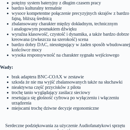
potężny system bateryjny z długim czasem pracy
bardzo kulturalny termalnie
wysoce kompetentne połączenie precyzyjnych skrajów z bardzo
fajną, bliższą średnicą
zbalansowany charakter między dokładnym, technicznym
i analogowym posmakiem dźwięku
wyraźna klasowość, czystość i dynamika, a także bardzo dobrze
kreowana (zwłaszcza na szerokość) scena
bardzo dobry DAC, nieustępujący w żaden sposób wbudowanej
końcówce mocy
wysoka responsywność na charakter sygnału wejściowego
Wady:
brak adaptera BNC-COAX w zestawie
szkoda że nie ma wyjść zbalansowanych także na słuchawki
nieaktywna część przycisków z pilota
trochę tanio wyglądający zasilacz sieciowy
resetująca się głośność cyfrowa po wyłączeniu i włączeniu
urządzenia
miejscami trochę dziwne decyzje ergonomiczne
Serdeczne podziękowania za użyczenie Audiofanatykowi sprzętu