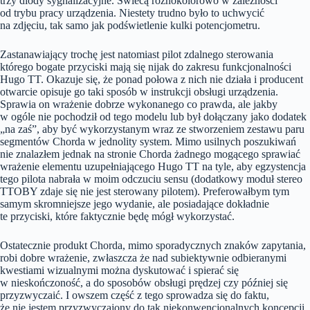
trzy diody sygnalizacyjne. Świecą różnokolorowo w zależności
od trybu pracy urządzenia. Niestety trudno było to uchwycić
na zdjęciu, tak samo jak podświetlenie kulki potencjometru.
Zastanawiający trochę jest natomiast pilot zdalnego sterowania
którego bogate przyciski mają się nijak do zakresu funkcjonalności
Hugo TT. Okazuje się, że ponad połowa z nich nie działa i producent
otwarcie opisuje go taki sposób w instrukcji obsługi urządzenia.
Sprawia on wrażenie dobrze wykonanego co prawda, ale jakby
w ogóle nie pochodził od tego modelu lub był dołączany jako dodatek
„na zaś”, aby być wykorzystanym wraz ze stworzeniem zestawu paru
segmentów Chorda w jednolity system. Mimo usilnych poszukiwań
nie znalazłem jednak na stronie Chorda żadnego mogącego sprawiać
wrażenie elementu uzupełniającego Hugo TT na tyle, aby egzystencja
tego pilota nabrała w moim odczuciu sensu (dodatkowy moduł stereo
TTOBY zdaje się nie jest sterowany pilotem). Preferowałbym tym
samym skromniejsze jego wydanie, ale posiadające dokładnie
te przyciski, które faktycznie będę mógł wykorzystać.
Ostatecznie produkt Chorda, mimo sporadycznych znaków zapytania,
robi dobre wrażenie, zwłaszcza że nad subiektywnie odbieranymi
kwestiami wizualnymi można dyskutować i spierać się
w nieskończoność, a do sposobów obsługi prędzej czy później się
przyzwyczaić. I owszem część z tego sprowadza się do faktu,
że nie jestem przyzwyczajony do tak niekonwencjonalnych koncepcji