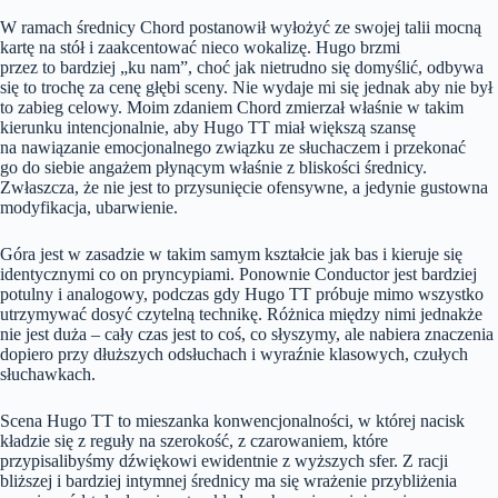
W ramach średnicy Chord postanowił wyłożyć ze swojej talii mocną
kartę na stół i zaakcentować nieco wokalizę. Hugo brzmi
przez to bardziej „ku nam”, choć jak nietrudno się domyślić, odbywa
się to trochę za cenę głębi sceny. Nie wydaje mi się jednak aby nie był
to zabieg celowy. Moim zdaniem Chord zmierzał właśnie w takim
kierunku intencjonalnie, aby Hugo TT miał większą szansę
na nawiązanie emocjonalnego związku ze słuchaczem i przekonać
go do siebie angażem płynącym właśnie z bliskości średnicy.
Zwłaszcza, że nie jest to przysunięcie ofensywne, a jedynie gustowna
modyfikacja, ubarwienie.
Góra jest w zasadzie w takim samym kształcie jak bas i kieruje się
identycznymi co on pryncypiami. Ponownie Conductor jest bardziej
potulny i analogowy, podczas gdy Hugo TT próbuje mimo wszystko
utrzymywać dosyć czytelną technikę. Różnica między nimi jednakże
nie jest duża – cały czas jest to coś, co słyszymy, ale nabiera znaczenia
dopiero przy dłuższych odsłuchach i wyraźnie klasowych, czułych
słuchawkach.
Scena Hugo TT to mieszanka konwencjonalności, w której nacisk
kładzie się z reguły na szerokość, z czarowaniem, które
przypisalibyśmy dźwiękowi ewidentnie z wyższych sfer. Z racji
bliższej i bardziej intymnej średnicy ma się wrażenie przybliżenia