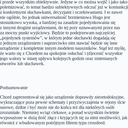
i przede wszystkim obiektywnie. Jedyne w co można wejść i jako tako
polemizować, to temat bardzo subiektywnych odczuć już w koniunkcji
z konkretnymi słuchawkami, decyzjami i oczekiwaniami. I to nawet
nie ogólnie, bo jednak uniwersalność brzmieniowa Hugo jest
stosunkowo wysoka, a bardziej na zasadzie pojedynkowania się
z innymi drogimi urządzeniami, do tej pory uznawanymi przez nas
za mocny punkt wyjściowy. Będzie to podejrzewam najczęściej
„pojedynek systemów”, w którym jedne słuchawki dogadają się
z jednym urządzeniem i naprzeciwko nim stawiać będzie się inne
urządzenie z kompletnie innym modelem nauszników. Stąd też myślę,
że warto się z Chordem na spokojnie osłuchać i (d)ocenić wszystkie
jego walory w miarę upływu kolejnych godzin oraz zmienianych
utworów lub słuchawek.
Podsumowanie
Chord zaprezentował się jako urządzenie doprawdy nieortodoksyjne,
wykraczające poza pewne schematy i przyzwyczajenia w rejony iście
surowe, dzikie i być może nie do końca też dla niektórych osób
zrozumiałe. Niemniej wciąż ciekawe, a ponad wszystkim świetnie
wyposażone w dużą ilość złącz i kryjących się za nimi możliwości, jak
również z wbudowanym potrójnym filtrem typu crossfeed.