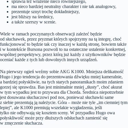
sprawia też wrażenie nieco równiejszego,
ma nieco bardziej neutralny charakter i nie tak analogowy,
prezentuje sznyt trochę dokładniejszy,
jest bliższy na średnicy,
a także szerszy w scenie.
Wiele w ramach poczynanych obserwacji zależeć będzie
od słuchawek, przez pryzmat których spojrzymy na tą integrę, choć
funkcjonować to będzie tak czy inaczej w każdą stronę, bowiem także
i w kontekście Bursona pozwoli to na ostateczne ustalenie konkretnej,
wspólnej perspektywy, przez którą już każdy z użytkowników będzie
oceniać każde z tych lub dowolnych innych urządzeń.
Na pierwszy ogień weźmy sobie AKG K1000. Mniejsza delikatność
Hugo i jego tendencja do prezentowania dźwięku mniej kameralnie,
a bardziej połyskliwie, na tych starych panoramikach moim zdaniem
gorzej się sprawdza. Bas jest minimalnie mniej „tłusty”, choć akurat
w tym wypadku jest to przywara dla Chorda. Średnica niepotrzebnie
jest dosuwana słuchaczowi pod nos, ponieważ słuchawki same
z siebie prezentują ją należycie. Góra – może nie tyle „im ciemniej tym
lepiej”, ale K1000 premiują wszelakie wygładzenia, jeśli
tylko nie odbywają się kosztem sceny. W przypadku Hugo owa
połyskliwość może przy dłuższych odsłuchach zamienić się
w zmęczenie słuchacza.