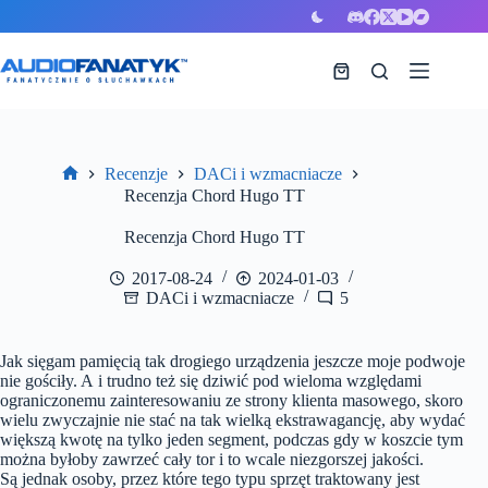
Przejdź
do
treści
Koszyk
Recenzje
DACi i wzmacniacze
Strona
Recenzja Chord Hugo TT
główna
Recenzja Chord Hugo TT
2017-08-24
2024-01-03
DACi i wzmacniacze
5
Jak sięgam pamięcią tak drogiego urządzenia jeszcze moje podwoje
nie gościły. A i trudno też się dziwić pod wieloma względami
ograniczonemu zainteresowaniu ze strony klienta masowego, skoro
wielu zwyczajnie nie stać na tak wielką ekstrawagancję, aby wydać
większą kwotę na tylko jeden segment, podczas gdy w koszcie tym
można byłoby zawrzeć cały tor i to wcale niezgorszej jakości.
Są jednak osoby, przez które tego typu sprzęt traktowany jest