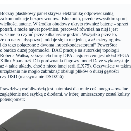
Boczny plastikowy panel skrywa elektronikę odpowiedzialną
za komunikację bezprzewodową Bluetooth, przede wszystkim sporej
wielkości antenę. W środku obudowy ukryto również baterię – sprzęt
potrafi, a może nawet powinien, pracować również na niej i jest
w stanie to czynić przez kilkanaście godzin. Wszystko przez to,
że do naszej dyspozycji oddaje się tu nie jedną, a aż cztery ogniwa
i do tego połączone z dwoma „superkondesatorami” PowerStor
o bardzo dużej pojemności. DAC pracuje na autorskiej topologii
Roberta Wattsa, założyciela firmy DPA. Jego sercem jest układ FPGA
Xilinx Spartan-6. Dla porównania flagowy model Dave wykorzystuje
aż 4 takie układy, choć z nieco innej serii (LX75). Oczywiście w takim
urządzeniu nie mogło zabraknąć obsługi plików o dużej gęstości
czy DSD (maksymalnie DSD256).
Prawdziwą osobliwością jest natomiast dla mnie coś innego – owalne
zagłębienie nad szybką z diodami, w której umieszczony został kulisty
potencjometr: