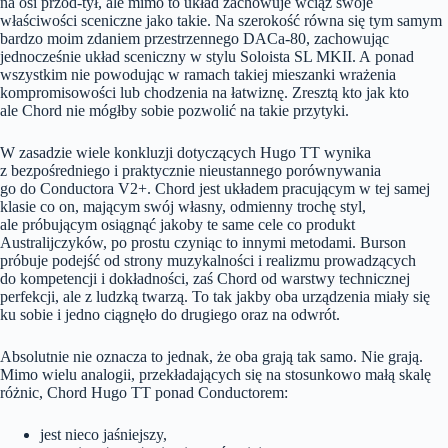
na osi przód-tył, ale mimo to układ zachowuje wciąż swoje
właściwości sceniczne jako takie. Na szerokość równa się tym samym
bardzo moim zdaniem przestrzennego DACa-80, zachowując
jednocześnie układ sceniczny w stylu Soloista SL MKII. A ponad
wszystkim nie powodując w ramach takiej mieszanki wrażenia
kompromisowości lub chodzenia na łatwiznę. Zresztą kto jak kto
ale Chord nie mógłby sobie pozwolić na takie przytyki.
W zasadzie wiele konkluzji dotyczących Hugo TT wynika
z bezpośredniego i praktycznie nieustannego porównywania
go do Conductora V2+. Chord jest układem pracującym w tej samej
klasie co on, mającym swój własny, odmienny trochę styl,
ale próbującym osiągnąć jakoby te same cele co produkt
Australijczyków, po prostu czyniąc to innymi metodami. Burson
próbuje podejść od strony muzykalności i realizmu prowadzących
do kompetencji i dokładności, zaś Chord od warstwy technicznej
perfekcji, ale z ludzką twarzą. To tak jakby oba urządzenia miały się
ku sobie i jedno ciągnęło do drugiego oraz na odwrót.
Absolutnie nie oznacza to jednak, że oba grają tak samo. Nie grają.
Mimo wielu analogii, przekładających się na stosunkowo małą skalę
różnic, Chord Hugo TT ponad Conductorem:
jest nieco jaśniejszy,