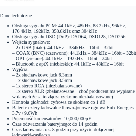
Dane techniczne
Obsługa sygnału PCM: 44.1kHz, 48kHz, 88.2kHz, 96kHz,
176.4kHz, 192kHz, 358.8kHz oraz 384kHz
Obsługa sygnału DSD (DoP): DSD64, DSD128, DSD256
Wejścia sygnałowe:
– 2x USB (białe): 44.1kHz – 384kHz – 16bit – 32bit
– COAX (BNC) (czerwone): 44.1kHz – 384kHz – 16bit – 32bit
– OPT (zielone): 44.1kHz – 192kHz – 16bit – 24bit
– Bluetooth z aptX (niebieskie): 44.1kHz – 48kHz – 16bit
Wyjścia:
– 2x słuchawkowe jack 6,3mm
– 1x słuchawkowe jack 3.5mm
– 1x stereo RCA (niezbalansowane)
– 1x stereo XLR (zbalansowane – choć producent ma wypisane
w danych że są to złącza rzekomo niezbalansowane)
Kontrola głośności: cyfrowa ze skokiem co 1 dB
Bateria: cztery ładowalne litowo-jonowe ogniwa Enix Energies
3.7v / 9,6Wh
Pojemność kodensatorów: 10,000,000μF
Czas odtwarzania bateryjnego: do 14 godzin
Czas ładowania: ok. 8 godzin przy użyciu dołączonej
ładowarki-zasilacza