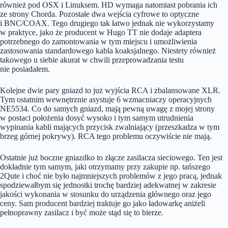
również pod OSX i Linuksem. HD wymaga natomiast pobrania ich
ze strony Chorda. Pozostałe dwa wejścia cyfrowe to optyczne
i BNC/COAX. Tego drugiego tak łatwo jednak nie wykorzystamy
w praktyce, jako że producent w Hugo TT nie dodaje adaptera
potrzebnego do zamontowania w tym miejscu i umożliwienia
zastosowania standardowego kabla koaksjalnego. Niestety również
takowego u siebie akurat w chwili przeprowadzania testu
nie posiadałem.
Kolejne dwie pary gniazd to już wyjścia RCA i zbalansowane XLR.
Tym ostatnim wewnętrznie asystuje 6 wzmacniaczy operacyjnych
NE5534. Co do samych gniazd, mają pewną uwagę z mojej strony
w postaci położenia dosyć wysoko i tym samym utrudnienia
wypinania kabli mających przycisk zwalniający (przeszkadza w tym
brzeg górnej pokrywy). RCA tego problemu oczywiście nie mają.
Ostatnie już boczne gniazdko to złącze zasilacza sieciowego. Ten jest
dokładnie tym samym, jaki otrzymamy przy zakupie np. tańszego
2Qute i choć nie było najmniejszych problemów z jego pracą, jednak
spodziewałbym się jednostki trochę bardziej adekwatnej w zakresie
jakości wykonania w stosunku do urządzenia głównego oraz jego
ceny. Sam producent bardziej traktuje go jako ładowarkę aniżeli
pełnoprawny zasilacz i być może stąd się to bierze.