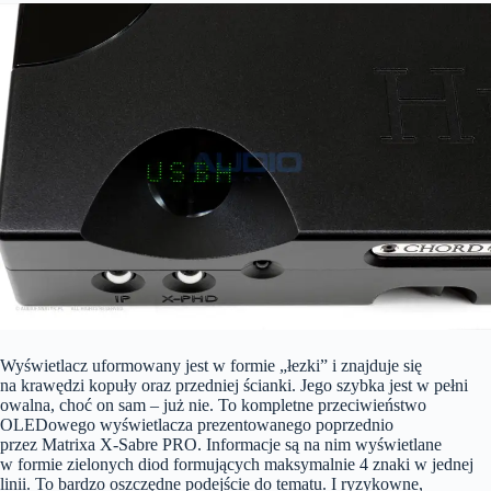
Wyświetlacz uformowany jest w formie „łezki” i znajduje się
na krawędzi kopuły oraz przedniej ścianki. Jego szybka jest w pełni
owalna, choć on sam – już nie. To kompletne przeciwieństwo
OLEDowego wyświetlacza prezentowanego poprzednio
przez Matrixa X-Sabre PRO. Informacje są na nim wyświetlane
w formie zielonych diod formujących maksymalnie 4 znaki w jednej
linii. To bardzo oszczędne podejście do tematu. I ryzykowne,