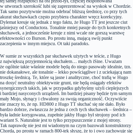
tej samej rozpiętości na osi przód-tył, częściej eksponowana
w utworach szerokość lubi się zaprezentować na wyskok w Chordzie.
Tak samo pozytywnie można odebrać bliższą średnicę, co przy tych
akurat słuchawkach często przybiera charakter wręcz korekcyjny.
Dylemat kreuje się jednak z tego faktu, że Hugo TT jest jeszcze ciut
jaśniejszy od Conductora. Tonalnie mniej pasuje do tych konkretnych
słuchawek, a jednocześnie kreuje z nimi wcale nie gorszą warstwę
efektowności co Burson. Po prostu inną, mającą swój punkt
zaczepienia w innym miejscu. Ot taki paradoks.
W sumie ze wszystkich par słuchawek użytych w teście, z Hugo
z największą przyjemnością słuchałem… małych iSine. Uważam
że ogólnie takie właśnie modele będą do niego pasowały idealnie, tzn.
nie dokanałowe, ale tonalnie – lekko powściągliwe i z uciekającą nam
troszkę średnicą. Te, które są jasne i analityczne, choć trafią w Hugo
na dosyć neutralny obiektywnie grunt, nie będą osiągały efektów
synergicznych takich, jak w przypadku gdybyśmy użyli cieplejszych
i bardziej nasyconych urządzeń. Im bardziej pisany będzie tym samym
mały Mojo, słynący i chwalony za swoją organiczność. Oczywiście
nie znaczy to, że np. HD800 z Hugo TT słuchać się nie dało. Było
bardzo dobrze, zwłaszcza że jedna z cech tych słuchawek – średnica –
była ładnie korygowana, zupełnie jakby Hugo był strojony pod ich
wariant S. Naturalnie jest to tylko przypuszczenie z mojej strony.
Tak naprawdę nie jest mi wiadomym na czym bazowali konstruktorzy
Chorda, po prostu w ramach 800-tek słyszę, że to i owo zachowuje się