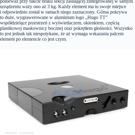
ponieważ przy fakcie braku sekcji zasilającej zintegrowanej w samym
urządzeniu waży ono aż 3 kg. Każdy element ma tu swoje miejsce
i odpowiednio został w ramach niego zaznaczony. Górna pokrywa
to duże, wygrawerowane w aluminium logo „Hugo TT”
współdzielące przestrzeń z wyświetlaczem, okienkiem, częścią
plastikowej maskownicy bocznej oraz pokrętłem głośności. Wszystko
to jest jednak tak niespotykane, że aż wymaga wskazania palcem
element po elemencie co jest czym.