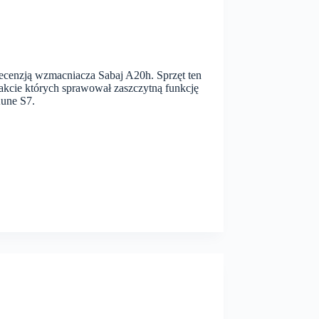
recenzją wzmacniacza Sabaj A20h. Sprzęt ten
trakcie których sprawował zaszczytną funkcję
Aune S7.