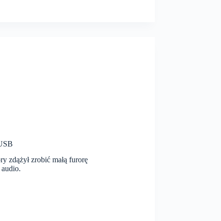
 USB
 zdążył zrobić małą furorę
 audio.