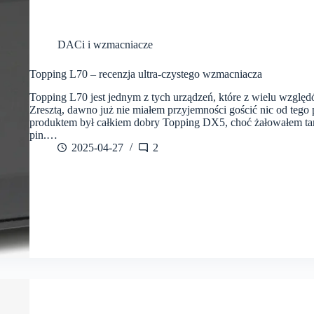
DACi i wzmacniacze
Topping L70 – recenzja ultra-czystego wzmacniacza
Topping L70 jest jednym z tych urządzeń, które z wielu względ
Zresztą, dawno już nie miałem przyjemności gościć nic od tego
produktem był całkiem dobry Topping DX5, choć żałowałem t
pin.…
2025-04-27
2