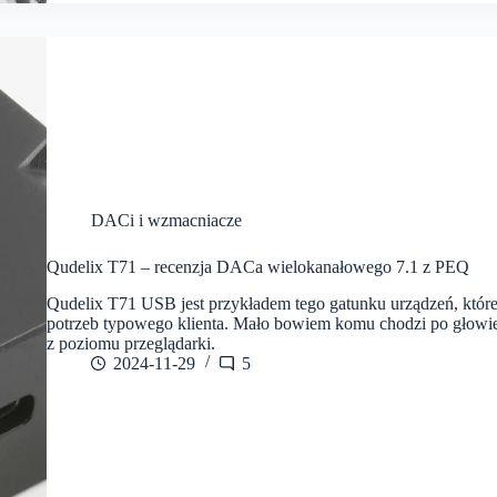
DACi i wzmacniacze
Qudelix T71 – recenzja DACa wielokanałowego 7.1 z PEQ
Qudelix T71 USB jest przykładem tego gatunku urządzeń, któr
potrzeb typowego klienta. Mało bowiem komu chodzi po gło
z poziomu przeglądarki.
2024-11-29
5