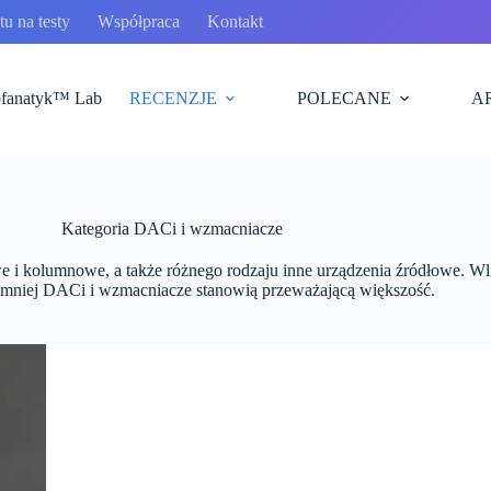
u na testy
Współpraca
Kontakt
fanatyk™ Lab
RECENZJE
POLECANE
A
Kategoria
DACi i wzmacniacze
i kolumnowe, a także różnego rodzaju inne urządzenia źródłowe. Wlicz
emniej DACi i wzmacniacze stanowią przeważającą większość.