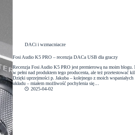
DACi i wzmacniacze
Fosi Audio K5 PRO – recenzja DACa USB dla graczy
Recenzja Fosi Audio K5 PRO jest premierową na moim blogu. Ni
w pełni nad produktem tego producenta, ale też przetestować ki
Dzięki uprzejmości p. Jakuba – kolejnego z moich wspaniałych 
układu – miałem możliwość pochylenia się…
2025-04-02