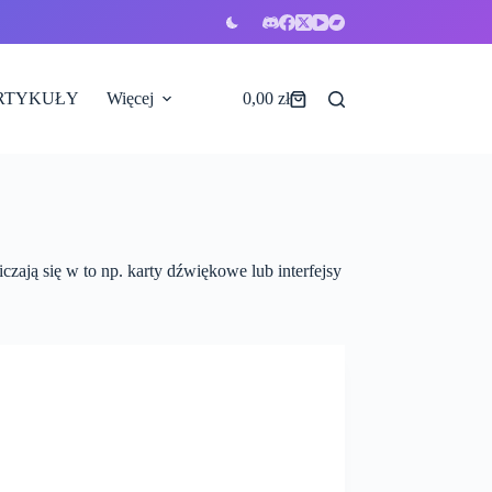
RTYKUŁY
Więcej
0,00
zł
Koszyk
ają się w to np. karty dźwiękowe lub interfejsy