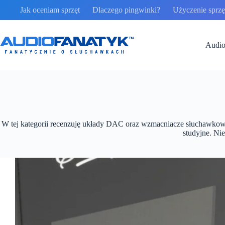
Przejdź
Jak oceniam sprzęt
Dlaczego pingwinki?
Użyczenie sprzęt
do
treści
Audio
W tej kategorii recenzuję układy DAC oraz wzmacniacze słuchawkowe 
studyjne. Ni