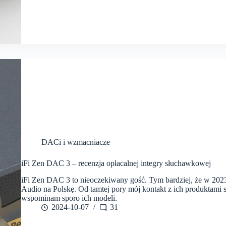
DACi i wzmacniacze
iFi Zen DAC 3 – recenzja opłacalnej integry słuchawkowej
iFi Zen DAC 3 to nieoczekiwany gość. Tym bardziej, że w 2023 
Audio na Polskę. Od tamtej pory mój kontakt z ich produktami s
wspominam sporo ich modeli.
2024-10-07
31