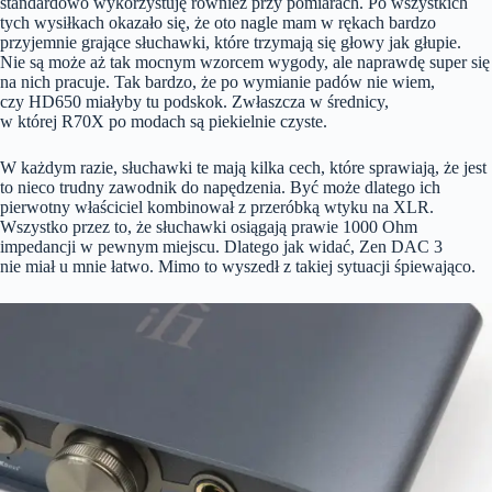
standardowo wykorzystuję również przy pomiarach. Po wszystkich
tych wysiłkach okazało się, że oto nagle mam w rękach bardzo
przyjemnie grające słuchawki, które trzymają się głowy jak głupie.
Nie są może aż tak mocnym wzorcem wygody, ale naprawdę super się
na nich pracuje. Tak bardzo, że po wymianie padów nie wiem,
czy HD650 miałyby tu podskok. Zwłaszcza w średnicy,
w której R70X po modach są piekielnie czyste.
W każdym razie, słuchawki te mają kilka cech, które sprawiają, że jest
to nieco trudny zawodnik do napędzenia. Być może dlatego ich
pierwotny właściciel kombinował z przeróbką wtyku na XLR.
Wszystko przez to, że słuchawki osiągają prawie 1000 Ohm
impedancji w pewnym miejscu. Dlatego jak widać, Zen DAC 3
nie miał u mnie łatwo. Mimo to wyszedł z takiej sytuacji śpiewająco.