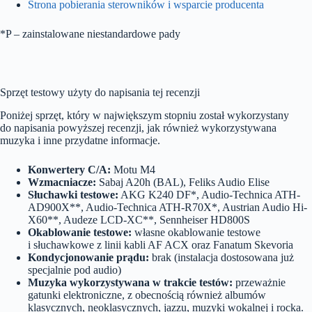
Strona pobierania sterowników i wsparcie producenta
*P – zainstalowane niestandardowe pady
Sprzęt testowy użyty do napisania tej recenzji
Poniżej sprzęt, który w największym stopniu został wykorzystany
do napisania powyższej recenzji, jak również wykorzystywana
muzyka i inne przydatne informacje.
Konwertery C/A:
Motu M4
Wzmacniacze:
Sabaj A20h (BAL), Feliks Audio Elise
Słuchawki testowe:
AKG K240 DF*, Audio-Technica ATH-
AD900X**, Audio-Technica ATH-R70X*, Austrian Audio Hi-
X60**, Audeze LCD-XC**, Sennheiser HD800S
Okablowanie testowe:
własne okablowanie testowe
i słuchawkowe z linii kabli AF ACX oraz Fanatum Skevoria
Kondycjonowanie prądu:
brak (instalacja dostosowana już
specjalnie pod audio)
Muzyka wykorzystywana w trakcie testów:
przeważnie
gatunki elektroniczne, z obecnością również albumów
klasycznych, neoklasycznych, jazzu, muzyki wokalnej i rocka.