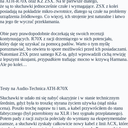
na ATH-R70X oraz KZ ZSX. Na te pierwsze dlatego,
że są to słuchawki jednocześnie czułe i wymagające. ZSX z kolei
posiadają na pokładzie mikro-zwrotnice, dlatego są czułe na problemy
urządzenia źródłowego. Co więcej, ich strojenie jest naturalne i łatwo
na jego tle wyczuć przekłamania.
Obie pary prawdopodobnie doczekają się swoich recenzji
kontynuujących. R70X z racji drzemiącego w nich potencjału,
który daje się uzyskać za pomocą padów. Warto o tym myślę
porozmawiać, bo otwiera to spore możliwości przed ich posiadaczami.
Natomiast ZSX przez samego KZ-ta, gdyż wprowadzili cichą rewizję
z lepszymi skrajami,
przypadkiem
trafiając mocno w krzywą Harmana.
Ale po kolei…
Testy na Audio-Technica ATH-R70X
Słuchawki te udało mi się nabyć okazyjnie i w stanie technicznym
średnim, gdyż była to troszkę styrana życiem używka (stąd niska
cena). Poszło trochę napraw tu i tam, a kabel przywróciłem do stanu
fabrycznego (był przerobiony na XLR i bez sygnału przeplatanego).
Potem pady z racji zużycia poleciały do wymiany na eksperymentalne
zamsze, a słuchawki zyskały całkowicie nowy kabel z linii ACX, które