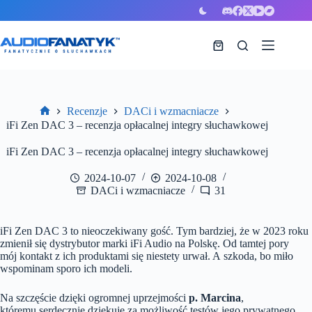
Przejdź
do
treści
Koszyk
Recenzje
DACi i wzmacniacze
Strona
iFi Zen DAC 3 – recenzja opłacalnej integry słuchawkowej
główna
iFi Zen DAC 3 – recenzja opłacalnej integry słuchawkowej
2024-10-07
2024-10-08
DACi i wzmacniacze
31
iFi Zen DAC 3 to nieoczekiwany gość. Tym bardziej, że w 2023 roku
zmienił się dystrybutor marki iFi Audio na Polskę. Od tamtej pory
mój kontakt z ich produktami się niestety urwał. A szkoda, bo miło
wspominam sporo ich modeli.
Na szczęście dzięki ogromnej uprzejmości
p. Marcina
,
któremu serdecznie dziękuję za możliwość testów jego prywatnego