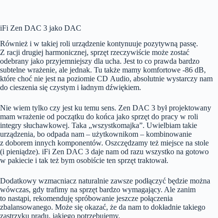
iFi Zen DAC 3 jako DAC
Również i w takiej roli urządzenie kontynuuje pozytywną passę.
Z racji drugiej harmonicznej, sprzęt rzeczywiście może zostać
odebrany jako przyjemniejszy dla ucha. Jest to co prawda bardzo
subtelne wrażenie, ale jednak. Tu także mamy komfortowe -86 dB,
które choć nie jest na poziomie CD Audio, absolutnie wystarczy nam
do cieszenia się czystym i ładnym dźwiękiem.
Nie wiem tylko czy jest ku temu sens. Zen DAC 3 był projektowany
mam wrażenie od początku do końca jako sprzęt do pracy w roli
integry słuchawkowej. Taka „wszystkomajka”. Uwielbiam takie
urządzenia, bo odpada nam – użytkownikom – kombinowanie
z doborem innych komponentów. Oszczędzamy też miejsce na stole
(i pieniądze). iFi Zen DAC 3 daje nam od razu wszystko na gotowo
w pakiecie i tak też bym osobiście ten sprzęt traktował.
Dodatkowy wzmacniacz naturalnie zawsze podłączyć będzie można
wówczas, gdy trafimy na sprzęt bardzo wymagający. Ale zanim
to nastąpi, rekomenduję spróbowanie jeszcze połączenia
zbalansowanego. Może się okazać, że da nam to dokładnie takiego
zastrzyku prądu, jakiego potrzebujemy.