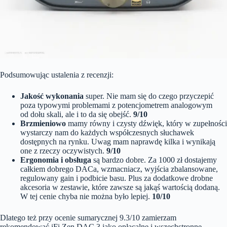
Podsumowując ustalenia z recenzji:
Jakość wykonania
super. Nie mam się do czego przyczepić
poza typowymi problemami z potencjometrem analogowym
od dołu skali, ale i to da się obejść.
9/10
Brzmieniowo
mamy równy i czysty dźwięk, który w zupełności
wystarczy nam do każdych współczesnych słuchawek
dostępnych na rynku. Uwag mam naprawdę kilka i wynikają
one z rzeczy oczywistych.
9/10
Ergonomia i obsługa
są bardzo dobre. Za 1000 zł dostajemy
całkiem dobrego DACa, wzmacniacz, wyjścia zbalansowane,
regulowany gain i podbicie basu. Plus za dodatkowe drobne
akcesoria w zestawie, które zawsze są jakąś wartością dodaną.
W tej cenie chyba nie można było lepiej.
10/10
Dlatego też przy ocenie sumarycznej 9.3/10 zamierzam
rekomendować iFi Zen DAC 3 jako opłacalne i wszechstronne