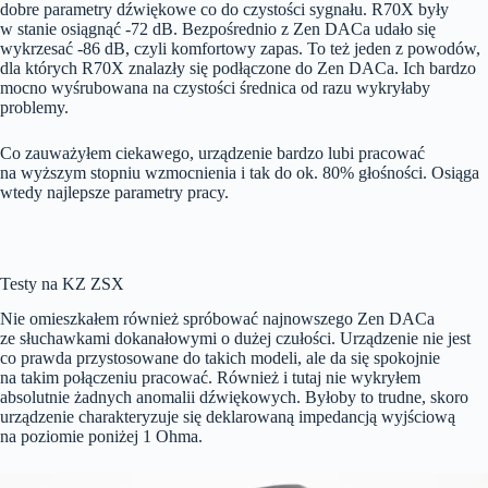
dobre parametry dźwiękowe co do czystości sygnału. R70X były
w stanie osiągnąć -72 dB. Bezpośrednio z Zen DACa udało się
wykrzesać -86 dB, czyli komfortowy zapas. To też jeden z powodów,
dla których R70X znalazły się podłączone do Zen DACa. Ich bardzo
mocno wyśrubowana na czystości średnica od razu wykryłaby
problemy.
Co zauważyłem ciekawego, urządzenie bardzo lubi pracować
na wyższym stopniu wzmocnienia i tak do ok. 80% głośności. Osiąga
wtedy najlepsze parametry pracy.
Testy na KZ ZSX
Nie omieszkałem również spróbować najnowszego Zen DACa
ze słuchawkami dokanałowymi o dużej czułości. Urządzenie nie jest
co prawda przystosowane do takich modeli, ale da się spokojnie
na takim połączeniu pracować. Również i tutaj nie wykryłem
absolutnie żadnych anomalii dźwiękowych. Byłoby to trudne, skoro
urządzenie charakteryzuje się deklarowaną impedancją wyjściową
na poziomie poniżej 1 Ohma.