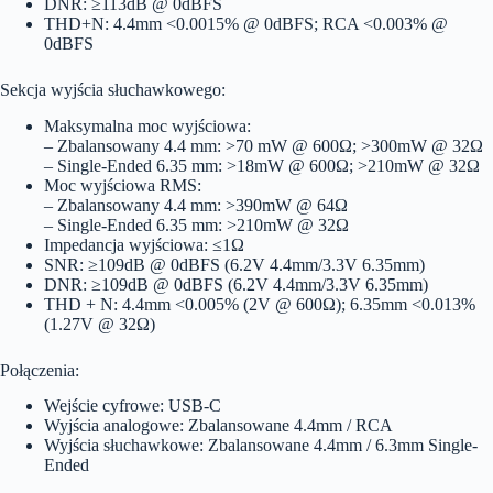
DNR: ≥113dB @ 0dBFS
THD+N: 4.4mm <0.0015% @ 0dBFS; RCA <0.003% @
0dBFS
Sekcja wyjścia słuchawkowego:
Maksymalna moc wyjściowa:
– Zbalansowany 4.4 mm: >70 mW @ 600Ω; >300mW @ 32Ω
– Single-Ended 6.35 mm: >18mW @ 600Ω; >210mW @ 32Ω
Moc wyjściowa RMS:
– Zbalansowany 4.4 mm: >390mW @ 64Ω
– Single-Ended 6.35 mm: >210mW @ 32Ω
Impedancja wyjściowa: ≤1Ω
SNR: ≥109dB @ 0dBFS (6.2V 4.4mm/3.3V 6.35mm)
DNR: ≥109dB @ 0dBFS (6.2V 4.4mm/3.3V 6.35mm)
THD + N: 4.4mm <0.005% (2V @ 600Ω); 6.35mm <0.013%
(1.27V @ 32Ω)
Połączenia:
Wejście cyfrowe: USB-C
Wyjścia analogowe: Zbalansowane 4.4mm / RCA
Wyjścia słuchawkowe: Zbalansowane 4.4mm / 6.3mm Single-
Ended