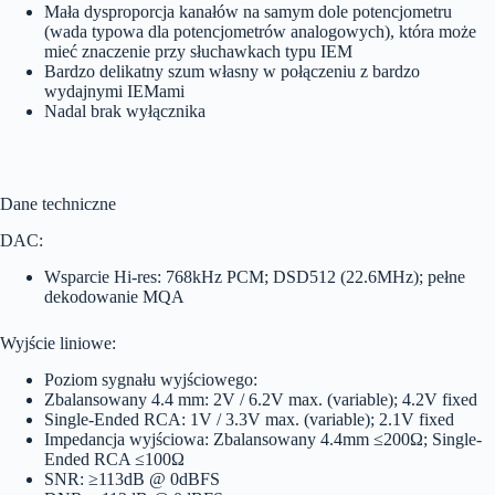
Mała dysproporcja kanałów na samym dole potencjometru
(wada typowa dla potencjometrów analogowych), która może
mieć znaczenie przy słuchawkach typu IEM
Bardzo delikatny szum własny w połączeniu z bardzo
wydajnymi IEMami
Nadal brak wyłącznika
Dane techniczne
DAC:
Wsparcie Hi-res: 768kHz PCM; DSD512 (22.6MHz); pełne
dekodowanie MQA
Wyjście liniowe:
Poziom sygnału wyjściowego:
Zbalansowany 4.4 mm: 2V / 6.2V max. (variable); 4.2V fixed
Single-Ended RCA: 1V / 3.3V max. (variable); 2.1V fixed
Impedancja wyjściowa: Zbalansowany 4.4mm ≤200Ω; Single-
Ended RCA ≤100Ω
SNR: ≥113dB @ 0dBFS