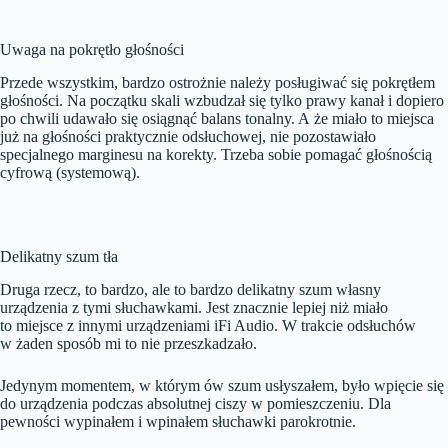
Uwaga na pokrętło głośności
Przede wszystkim, bardzo ostrożnie należy posługiwać się pokrętłem
głośności. Na początku skali wzbudzał się tylko prawy kanał i dopiero
po chwili udawało się osiągnąć balans tonalny. A że miało to miejsca
już na głośności praktycznie odsłuchowej, nie pozostawiało
specjalnego marginesu na korekty. Trzeba sobie pomagać głośnością
cyfrową (systemową).
Delikatny szum tła
Druga rzecz, to bardzo, ale to bardzo delikatny szum własny
urządzenia z tymi słuchawkami. Jest znacznie lepiej niż miało
to miejsce z innymi urządzeniami iFi Audio. W trakcie odsłuchów
w żaden sposób mi to nie przeszkadzało.
Jedynym momentem, w którym ów szum usłyszałem, było wpięcie się
do urządzenia podczas absolutnej ciszy w pomieszczeniu. Dla
pewności wypinałem i wpinałem słuchawki parokrotnie.