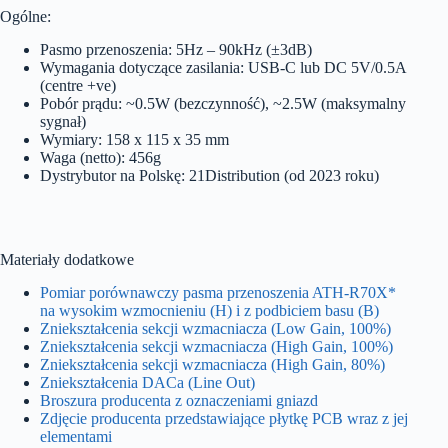
Ogólne:
Pasmo przenoszenia: 5Hz – 90kHz (±3dB)
Wymagania dotyczące zasilania: USB-C lub DC 5V/0.5A
(centre +ve)
Pobór prądu: ~0.5W (bezczynność), ~2.5W (maksymalny
sygnał)
Wymiary: 158 x 115 x 35 mm
Waga (netto): 456g
Dystrybutor na Polskę: 21Distribution (od 2023 roku)
Materiały dodatkowe
Pomiar porównawczy pasma przenoszenia ATH-R70X*
na wysokim wzmocnieniu (H) i z podbiciem basu (B)
Zniekształcenia sekcji wzmacniacza (Low Gain, 100%)
Zniekształcenia sekcji wzmacniacza (High Gain, 100%)
Zniekształcenia sekcji wzmacniacza (High Gain, 80%)
Zniekształcenia DACa (Line Out)
Broszura producenta z oznaczeniami gniazd
Zdjęcie producenta przedstawiające płytkę PCB wraz z jej
elementami