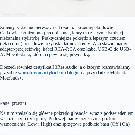
Zmiany widać na pierwszy rzut oka już po samej obudowie.
Całkowicie zmieniono przedni panel, który ma znacznie bardziej
niebanalną stylistykę. Praktyczniejsze pokrętło z lepszym czuciem
(lekki opór), metalowe przyciski, ładne akcenty. W zestawie mamy
adapter-przejściówkę, kabel RCA-RCA oraz kabel USB-C do USB-
A. Miłe dodatki, które na pewno się przydadzą.
Doszedł również certyfikat HiRes Audio, a o którym rozmawialiśmy
już sobie
w osobnym artykule na blogu
, na przykładzie Motorola
Motobuds+.
Panel przedni
Na nim znalazło się główne pokrętło głośności wraz z podświetleniem
wskazującym tryb pracy. Po lewej mamy przełącznik poziomu
wzmocnienia (Low i High) oraz sprzętowe podbicie basu (Off i On).