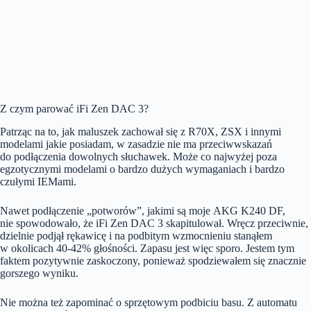
Z czym parować iFi Zen DAC 3?
Patrząc na to, jak maluszek zachował się z R70X, ZSX i innymi
modelami jakie posiadam, w zasadzie nie ma przeciwwskazań
do podłączenia dowolnych słuchawek. Może co najwyżej poza
egzotycznymi modelami o bardzo dużych wymaganiach i bardzo
czułymi IEMami.
Nawet podłączenie „potworów”, jakimi są moje AKG K240 DF,
nie spowodowało, że iFi Zen DAC 3 skapitulował. Wręcz przeciwnie,
dzielnie podjął rękawicę i na podbitym wzmocnieniu stanąłem
w okolicach 40-42% głośności. Zapasu jest więc sporo. Jestem tym
faktem pozytywnie zaskoczony, ponieważ spodziewałem się znacznie
gorszego wyniku.
Nie można też zapominać o sprzętowym podbiciu basu. Z automatu