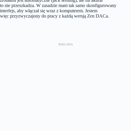
źródłami jest automatyczne (jack sensing), ale mi akurat
to nie przeszkadza. W zasadzie mam tak samo skonfigurowany
interfejs, aby włączał się wraz z komputerem. Jestem
więc przyzwyczajony do pracy z każdą wersją Zen DACa.