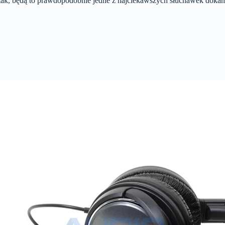
tak, będą to prawdopodobnie jedne z najciekawszych słuchawek dokan