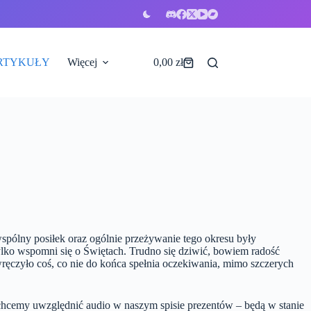
RTYKUŁY
Więcej
0,00
zł
Koszyk
pólny posiłek oraz ogólnie przeżywanie tego okresu były
lko wspomni się o Świętach. Trudno się dziwić, bowiem radość
wręczyło coś, co nie do końca spełnia oczekiwania, mimo szczerych
 chcemy uwzględnić audio w naszym spisie prezentów – będą w stanie