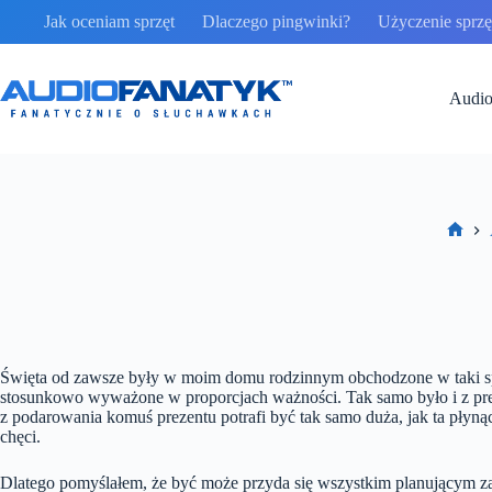
Przejdź
Jak oceniam sprzęt
Dlaczego pingwinki?
Użyczenie sprzęt
do
treści
Audio
Stron
głów
Święta od zawsze były w moim domu rodzinnym obchodzone w taki spos
stosunkowo wyważone w proporcjach ważności. Tak samo było i z prez
z podarowania komuś prezentu potrafi być tak samo duża, jak ta płyną
chęci.
Dlatego pomyślałem, że być może przyda się wszystkim planującym zak