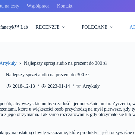
u na testy
Współpraca
Kontakt
fanatyk™ Lab
RECENZJE
POLECANE
A
Artykuły
Najlepszy sprzęt audio na prezent do 300 zł
a
na
Najlepszy sprzęt audio na prezent do 300 zł
2018-12-13
2023-01-14
Artykuły
ób, aby wszystkiemu było zadość i jednocześnie umiar. Życzenia, ws
entami, które u większości osób przychodzą na myśl pierwsze, gdy ty
ca z jego otrzymania. Tak samo rozczarowanie, gdy otrzymało się lub 
upy na ostatnią chwilę wskazanie, które produkty – jeśli oczywiście