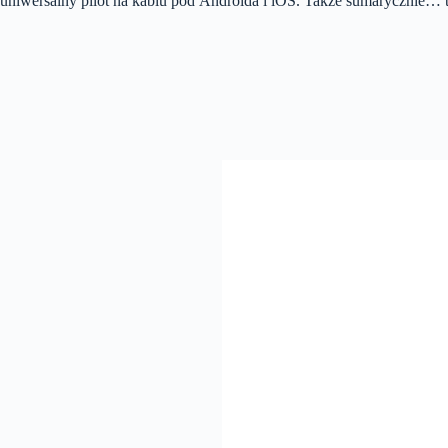
uniwersalny pilot na kablu pod Androida i iOS. Także sumarycznie… 