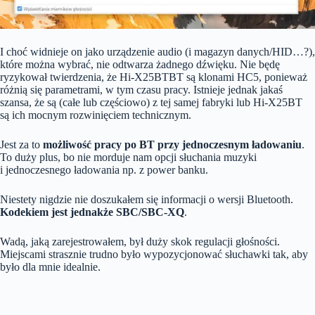
I choć widnieje on jako urządzenie audio (i magazyn danych/HID…?),
które można wybrać, nie odtwarza żadnego dźwięku. Nie będę
ryzykował twierdzenia, że Hi-X25BTBT są klonami HC5, ponieważ
różnią się parametrami, w tym czasu pracy. Istnieje jednak jakaś
szansa, że są (całe lub częściowo) z tej samej fabryki lub Hi-X25BT
są ich mocnym rozwinięciem technicznym.
Jest za to
możliwość pracy po BT przy
jednoczesnym
ładowaniu
.
To duży plus, bo nie morduje nam opcji słuchania muzyki
i jednoczesnego ładowania np. z power banku.
Niestety nigdzie nie doszukałem się informacji o wersji Bluetooth.
Kodekiem jest jednakże SBC/SBC-XQ
.
Wadą, jaką zarejestrowałem, był duży skok regulacji głośności.
Miejscami strasznie trudno było wypozycjonować słuchawki tak, aby
było dla mnie idealnie.