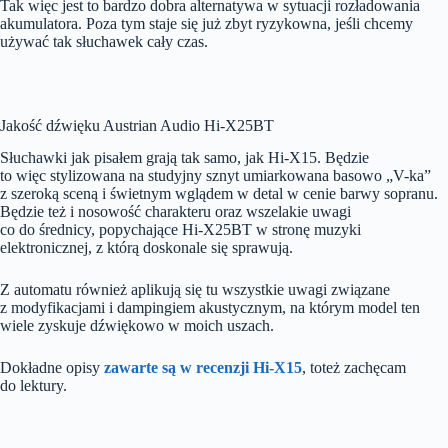
Tak więc jest to bardzo dobra alternatywa w sytuacji rozładowania
akumulatora. Poza tym staje się już zbyt ryzykowna, jeśli chcemy
używać tak słuchawek cały czas.
Jakość dźwięku Austrian Audio Hi-X25BT
Słuchawki jak pisałem grają tak samo, jak Hi-X15. Będzie
to więc stylizowana na studyjny sznyt umiarkowana basowo „V-ka”
z szeroką sceną i świetnym wglądem w detal w cenie barwy sopranu.
Będzie też i nosowość charakteru oraz wszelakie uwagi
co do średnicy, popychające Hi-X25BT w stronę muzyki
elektronicznej, z którą doskonale się sprawują.
Z automatu również aplikują się tu wszystkie uwagi związane
z modyfikacjami i dampingiem akustycznym, na którym model ten
wiele zyskuje dźwiękowo w moich uszach.
Dokładne opisy
zawarte są w recenzji Hi-X15
, toteż zachęcam
do lektury.