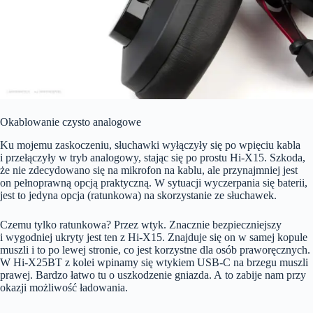
Okablowanie czysto analogowe
Ku mojemu zaskoczeniu, słuchawki wyłączyły się po wpięciu kabla
i przełączyły w tryb analogowy, stając się po prostu Hi-X15. Szkoda,
że nie zdecydowano się na mikrofon na kablu, ale przynajmniej jest
on pełnoprawną opcją praktyczną. W sytuacji wyczerpania się baterii,
jest to jedyna opcja (ratunkowa) na skorzystanie ze słuchawek.
Czemu tylko ratunkowa? Przez wtyk. Znacznie bezpieczniejszy
i wygodniej ukryty jest ten z Hi-X15. Znajduje się on w samej kopule
muszli i to po lewej stronie, co jest korzystne dla osób praworęcznych.
W Hi-X25BT z kolei wpinamy się wtykiem USB-C na brzegu muszli
prawej. Bardzo łatwo tu o uszkodzenie gniazda. A to zabije nam przy
okazji możliwość ładowania.