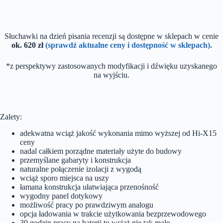
Słuchawki na dzień pisania recenzji są dostępne w sklepach w cenie
ok. 620 zł
(sprawdź aktualne ceny i dostępność w sklepach).
*z perspektywy zastosowanych modyfikacji i dźwięku uzyskanego
na wyjściu.
Zalety:
adekwatna wciąż jakość wykonania mimo wyższej od Hi-X15
ceny
nadal całkiem porządne materiały użyte do budowy
przemyślane gabaryty i konstrukcja
naturalne połączenie izolacji z wygodą
wciąż sporo miejsca na uszy
łamana konstrukcja ułatwiająca przenośność
wygodny panel dotykowy
możliwość pracy po prawdziwym analogu
opcja ładowania w trakcie użytkowania bezprzewodowego
30 godzin pracy na baterii to wciąż nie tak mało