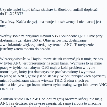
Czy nie lepiej kupić tańsze słuchawki Bluetooth aniżeli dopłacać
do Hi-X25BT?
To zależy. Każda decyzja ma swoje konsekwencje i nie inaczej jest
tutaj.
Weźmy sobie za przykład Haylou S35 i Soundcore Q20i. Obie pary
dostaniemy za jakieś 160 zł. Obie są również dostarczane
z wielokrotnie większą baterią i systemem ANC. Teoretycznie
jesteśmy zatem mocno do przodu.
W rzeczywistości w Haylou może się tak zdarzyć jak u mnie, że bas
w trybie ANC jest przesunięty na jeden kanał. Wymusza to na mnie
pracę w trybie normalnym. Q20i mają z kolei problem w trybie
normalnym, który jest dramatycznie przebasowiony i wymusza
to pracę na ANC, gdzie jest on słabszy. W obu przypadkach będziemy
mieli również zauważalnie większe THD. Żadna z tych par
nie ma identycznego brzmieniowo trybu analogowego lub nawet ANC
ON/OFF.
Austrian Audio Hi-X25BT od obu zagrają owszem krócej, nie mają
ANC i są droższe, ale zawsze zagrają tak samo i zrobią to znacznie