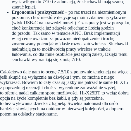
wystawiłbym tu 7/10 i z adnotacją, że słuchawki mają szansę
zagrać lepiej.
Ergonomia i praktyczność
– po raz trzeci na niezmienionym
poziomie, choć niektóre decyzje są moim zdaniem ryzykowne
(wtyk USB-C na krawędzi muszli). Czas pracy jest w porządku,
choć konkurencja już zdążyła odjechać z ilością godzin
do przodu. Tak samo w temacie ANC. Brak implementacji
w tej cenie uważam za poważne niedopatrzenie i trochę
zmarnowany potencjał w klasie rozwiązań wireless. Słuchawki
nadrabiają za to możliwością pracy wireless w trakcie
ładowania, co dla mnie osobiście jest sporą zaletą. Dzięki temu
słuchawki wybraniają się z notą 7/10.
Całościowo daje nam to ocenę 7.5/10 z ponownie tendencją na więcej,
jeśli skupić się wyłącznie na dźwięku i tym, co można z niego
wykrzesać. Bowiem to cały czas są jakby nie patrzeć te same Hi-X15
z poprzedniej recenzji i choć są wycenione zauważalnie wyżej,
to oferują nadal całkiem spore możliwości. Hi-X25BT to wciąż dobra
opcja na życie kompletnie bez kabli, a gdy są potrzebne,
to bez wylewania dziecka z kąpielą. Świetna natomiast dla osób
bardziej stawiających na outdoor w pierwszej kolejności, a dopiero
potem na odsłuchy stacjonarne.