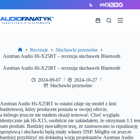
Przejdź
do
treści
Koszyk
Recenzje
Słuchawki przenośne
Strona
Austrian Audio Hi-X25BT – recenzja słuchawek Bluetooth
główna
Austrian Audio Hi-X25BT – recenzja słuchawek Bluetooth
2024-09-07
2024-10-27
Słuchawki przenośne
Austrian Audio Hi-X25BT to ostatni zdaje się model z linii
budżetowej, który producent posiada w swojej ofercie,
a którego jeszcze nie miałem okazji testować. Choć wygląda
identycznie jak Hi-X15, osobiście nie zakładałem, że otrzymam 1:1 ten
sam produkt.
Bardziej stawiałbym tezę, że zastosowano tu equalizację
sprzętową i słuchawki będą miały własny DSP. Mógłby on jeszcze
bardziej przybliżyć mi dokładną wizję projektantów Austrian Audio