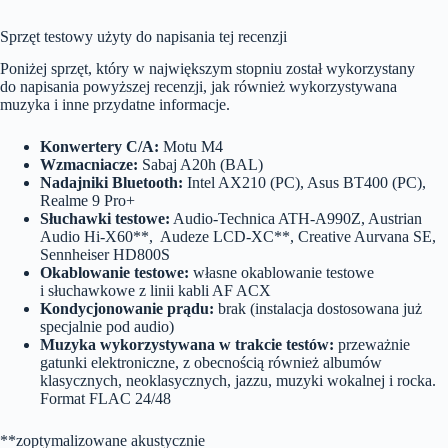
Sprzęt testowy użyty do napisania tej recenzji
Poniżej sprzęt, który w największym stopniu został wykorzystany
do napisania powyższej recenzji, jak również wykorzystywana
muzyka i inne przydatne informacje.
Konwertery C/A:
Motu M4
Wzmacniacze:
Sabaj A20h (BAL)
Nadajniki Bluetooth:
Intel AX210 (PC), Asus BT400 (PC),
Realme 9 Pro+
Słuchawki testowe:
Audio-Technica ATH-A990Z, Austrian
Audio Hi-X60**, Audeze LCD-XC**, Creative Aurvana SE,
Sennheiser HD800S
Okablowanie testowe:
własne okablowanie testowe
i słuchawkowe z linii kabli AF ACX
Kondycjonowanie prądu:
brak (instalacja dostosowana już
specjalnie pod audio)
Muzyka wykorzystywana w trakcie testów:
przeważnie
gatunki elektroniczne, z obecnością również albumów
klasycznych, neoklasycznych, jazzu, muzyki wokalnej i rocka.
Format FLAC 24/48
**zoptymalizowane akustycznie