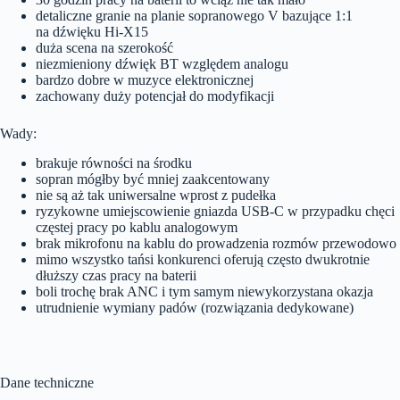
detaliczne granie na planie sopranowego V bazujące 1:1
na dźwięku Hi-X15
duża scena na szerokość
niezmieniony dźwięk BT względem analogu
bardzo dobre w muzyce elektronicznej
zachowany duży potencjał do modyfikacji
Wady:
brakuje równości na środku
sopran mógłby być mniej zaakcentowany
nie są aż tak uniwersalne wprost z pudełka
ryzykowne umiejscowienie gniazda USB-C w przypadku chęci
częstej pracy po kablu analogowym
brak mikrofonu na kablu do prowadzenia rozmów przewodowo
mimo wszystko tańsi konkurenci oferują często dwukrotnie
dłuższy czas pracy na baterii
boli trochę brak ANC i tym samym niewykorzystana okazja
utrudnienie wymiany padów (rozwiązania dedykowane)
Dane techniczne