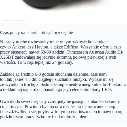
Czas pracy na baterii – dosyć przeciętnie
Niestety trochę rozbestwiły mnie w tym zakresie konstrukcje
czy to Ankera, czy Haylou, a także Edifiera. Wszystkie oferują czas
pracy sięgający nawet 60-80 godzin. Tymczasem Austrian Audio Hi-
X25BT zadowalają się jedynie skromną połową pierwszej z tych
wartości. To wciąż lepiej niż 24 godziny.
Zakładając średnio 6-8 godzin słuchania dziennie, daje nam
to i tak jakieś 4-5 dni ciągłego słuchania muzyki. Wydaje mi się,
że wynika to trochę z błędnie zaimplementowanego układu Bluetooth,
a dokładniej najbardziej banalnego jego elementu: diody LED.
Owa dioda świeci się cały czas, jedynie gasnąc na ułamek sekundy
co jakiś czas. Powinno być na odwrót. Jest to marnowanie energii
i nie zdziwiłbym się, gdyby w innym scenariuszu dało to nawet parę
godzin czasu pracy. Szkolny błąd moim zdaniem.