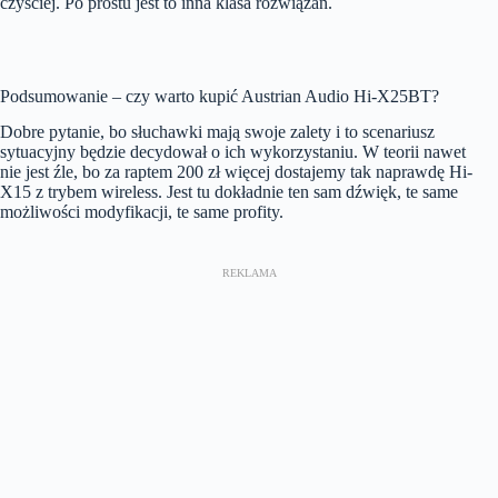
czyściej. Po prostu jest to inna klasa rozwiązań.
Podsumowanie – czy warto kupić Austrian Audio Hi-X25BT?
Dobre pytanie, bo słuchawki mają swoje zalety i to scenariusz
sytuacyjny będzie decydował o ich wykorzystaniu. W teorii nawet
nie jest źle, bo za raptem 200 zł więcej dostajemy tak naprawdę Hi-
X15 z trybem wireless. Jest tu dokładnie ten sam dźwięk, te same
możliwości modyfikacji, te same profity.