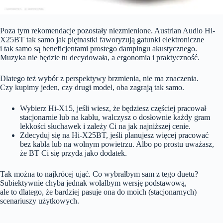
Poza tym rekomendacje pozostały niezmienione. Austrian Audio Hi-
X25BT tak samo jak piętnastki faworyzują gatunki elektroniczne
i tak samo są beneficjentami prostego dampingu akustycznego.
Muzyka nie będzie tu decydowała, a ergonomia i praktyczność.
Dlatego też wybór z perspektywy brzmienia, nie ma znaczenia.
Czy kupimy jeden, czy drugi model, oba zagrają tak samo.
Wybierz Hi-X15, jeśli wiesz, że będziesz częściej pracował
stacjonarnie lub na kablu, walczysz o dosłownie każdy gram
lekkości słuchawek i zależy Ci na jak najniższej cenie.
Zdecyduj się na Hi-X25BT, jeśli planujesz więcej pracować
bez kabla lub na wolnym powietrzu. Albo po prostu uważasz,
że BT Ci się przyda jako dodatek.
Tak można to najkrócej ująć. Co wybrałbym sam z tego duetu?
Subiektywnie chyba jednak wolałbym wersję podstawową,
ale to dlatego, że bardziej pasuje ona do moich (stacjonarnych)
scenariuszy użytkowych.