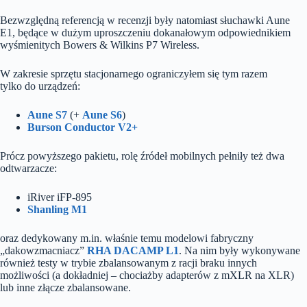
Bezwzględną referencją w recenzji były natomiast słuchawki Aune
E1, będące w dużym uproszczeniu dokanałowym odpowiednikiem
wyśmienitych Bowers & Wilkins P7 Wireless.
W zakresie sprzętu stacjonarnego ograniczyłem się tym razem
tylko do urządzeń:
Aune S7
(+
Aune S6
)
Burson Conductor V2+
Prócz powyższego pakietu, rolę źródeł mobilnych pełniły też dwa
odtwarzacze:
iRiver iFP-895
Shanling M1
oraz dedykowany m.in. właśnie temu modelowi fabryczny
„dakowzmacniacz”
RHA DACAMP L1
. Na nim były wykonywane
również testy w trybie zbalansowanym z racji braku innych
możliwości (a dokładniej – chociażby adapterów z mXLR na XLR)
lub inne złącze zbalansowane.