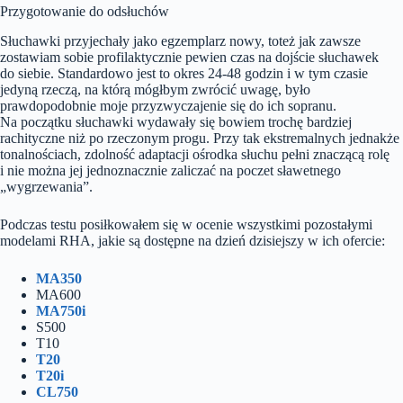
Przygotowanie do odsłuchów
Słuchawki przyjechały jako egzemplarz nowy, toteż jak zawsze
zostawiam sobie profilaktycznie pewien czas na dojście słuchawek
do siebie. Standardowo jest to okres 24-48 godzin i w tym czasie
jedyną rzeczą, na którą mógłbym zwrócić uwagę, było
prawdopodobnie moje przyzwyczajenie się do ich sopranu.
Na początku słuchawki wydawały się bowiem trochę bardziej
rachityczne niż po rzeczonym progu. Przy tak ekstremalnych jednakże
tonalnościach, zdolność adaptacji ośrodka słuchu pełni znaczącą rolę
i nie można jej jednoznacznie zaliczać na poczet sławetnego
„wygrzewania”.
Podczas testu posiłkowałem się w ocenie wszystkimi pozostałymi
modelami RHA, jakie są dostępne na dzień dzisiejszy w ich ofercie:
MA350
MA600
MA750i
S500
T10
T20
T20i
CL750