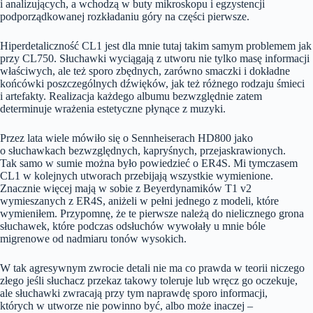
i analizujących, a wchodzą w buty mikroskopu i egzystencji
podporządkowanej rozkładaniu góry na części pierwsze.
Hiperdetaliczność CL1 jest dla mnie tutaj takim samym problemem jak
przy CL750. Słuchawki wyciągają z utworu nie tylko masę informacji
właściwych, ale też sporo zbędnych, zarówno smaczki i dokładne
końcówki poszczególnych dźwięków, jak też różnego rodzaju śmieci
i artefakty. Realizacja każdego albumu bezwzględnie zatem
determinuje wrażenia estetyczne płynące z muzyki.
Przez lata wiele mówiło się o Sennheiserach HD800 jako
o słuchawkach bezwzględnych, kapryśnych, przejaskrawionych.
Tak samo w sumie można było powiedzieć o ER4S. Mi tymczasem
CL1 w kolejnych utworach przebijają wszystkie wymienione.
Znacznie więcej mają w sobie z Beyerdynamików T1 v2
wymieszanych z ER4S, aniżeli w pełni jednego z modeli, które
wymieniłem. Przypomnę, że te pierwsze należą do nielicznego grona
słuchawek, które podczas odsłuchów wywołały u mnie bóle
migrenowe od nadmiaru tonów wysokich.
W tak agresywnym zwrocie detali nie ma co prawda w teorii niczego
złego jeśli słuchacz przekaz takowy toleruje lub wręcz go oczekuje,
ale słuchawki zwracają przy tym naprawdę sporo informacji,
których w utworze nie powinno być, albo może inaczej –