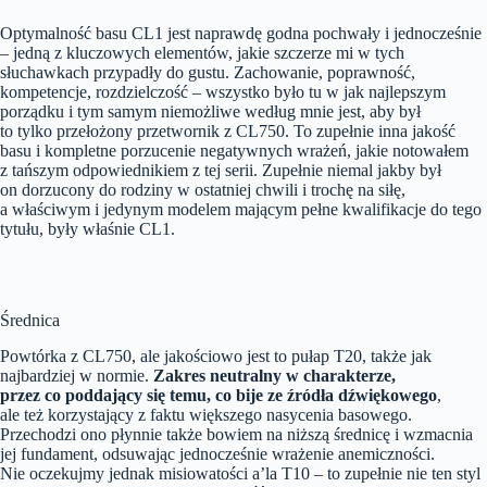
Optymalność basu CL1 jest naprawdę godna pochwały i jednocześnie
– jedną z kluczowych elementów, jakie szczerze mi w tych
słuchawkach przypadły do gustu. Zachowanie, poprawność,
kompetencje, rozdzielczość – wszystko było tu w jak najlepszym
porządku i tym samym niemożliwe według mnie jest, aby był
to tylko przełożony przetwornik z CL750. To zupełnie inna jakość
basu i kompletne porzucenie negatywnych wrażeń, jakie notowałem
z tańszym odpowiednikiem z tej serii. Zupełnie niemal jakby był
on dorzucony do rodziny w ostatniej chwili i trochę na siłę,
a właściwym i jedynym modelem mającym pełne kwalifikacje do tego
tytułu, były właśnie CL1.
Średnica
Powtórka z CL750, ale jakościowo jest to pułap T20, także jak
najbardziej w normie.
Zakres neutralny w charakterze,
przez co poddający się temu, co bije ze źródła dźwiękowego
,
ale też korzystający z faktu większego nasycenia basowego.
Przechodzi ono płynnie także bowiem na niższą średnicę i wzmacnia
jej fundament, odsuwając jednocześnie wrażenie anemiczności.
Nie oczekujmy jednak misiowatości a’la T10 – to zupełnie nie ten styl