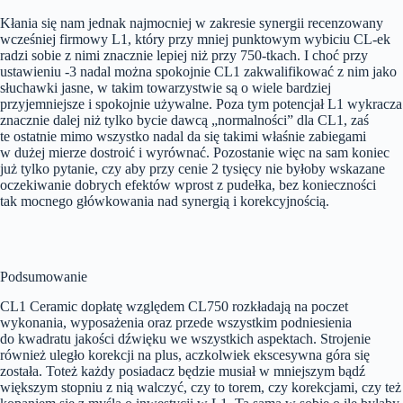
Kłania się nam jednak najmocniej w zakresie synergii recenzowany
wcześniej firmowy L1, który przy mniej punktowym wybiciu CL-ek
radzi sobie z nimi znacznie lepiej niż przy 750-tkach. I choć przy
ustawieniu -3 nadal można spokojnie CL1 zakwalifikować z nim jako
słuchawki jasne, w takim towarzystwie są o wiele bardziej
przyjemniejsze i spokojnie używalne. Poza tym potencjał L1 wykracza
znacznie dalej niż tylko bycie dawcą „normalności” dla CL1, zaś
te ostatnie mimo wszystko nadal da się takimi właśnie zabiegami
w dużej mierze dostroić i wyrównać. Pozostanie więc na sam koniec
już tylko pytanie, czy aby przy cenie 2 tysięcy nie byłoby wskazane
oczekiwanie dobrych efektów wprost z pudełka, bez konieczności
tak mocnego główkowania nad synergią i korekcyjnością.
Podsumowanie
CL1 Ceramic dopłatę względem CL750 rozkładają na poczet
wykonania, wyposażenia oraz przede wszystkim podniesienia
do kwadratu jakości dźwięku we wszystkich aspektach. Strojenie
również uległo korekcji na plus, aczkolwiek ekscesywna góra się
została. Toteż każdy posiadacz będzie musiał w mniejszym bądź
większym stopniu z nią walczyć, czy to torem, czy korekcjami, czy też