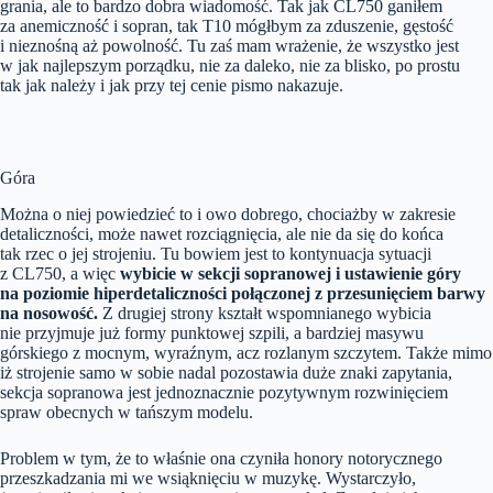
grania, ale to bardzo dobra wiadomość. Tak jak CL750 ganiłem
za anemiczność i sopran, tak T10 mógłbym za zduszenie, gęstość
i nieznośną aż powolność. Tu zaś mam wrażenie, że wszystko jest
w jak najlepszym porządku, nie za daleko, nie za blisko, po prostu
tak jak należy i jak przy tej cenie pismo nakazuje.
Góra
Można o niej powiedzieć to i owo dobrego, chociażby w zakresie
detaliczności, może nawet rozciągnięcia, ale nie da się do końca
tak rzec o jej strojeniu. Tu bowiem jest to kontynuacja sytuacji
z CL750, a więc
wybicie w sekcji sopranowej i ustawienie góry
na poziomie hiperdetaliczności połączonej z przesunięciem barwy
na nosowość.
Z drugiej strony kształt wspomnianego wybicia
nie przyjmuje już formy punktowej szpili, a bardziej masywu
górskiego z mocnym, wyraźnym, acz rozlanym szczytem. Także mimo
iż strojenie samo w sobie nadal pozostawia duże znaki zapytania,
sekcja sopranowa jest jednoznacznie pozytywnym rozwinięciem
spraw obecnych w tańszym modelu.
Problem w tym, że to właśnie ona czyniła honory notorycznego
przeszkadzania mi we wsiąknięciu w muzykę. Wystarczyło,