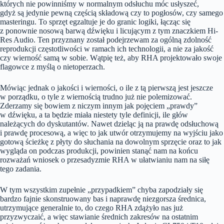
których nie powinniśmy w normalnym odsłuchu móc usłyszeć,
gdyż są jedynie pewną częścią składową czy to pogłosów, czy samego
masteringu. To sprzęt egzaltuje je do granic logiki, łącząc się
z ponownie nosową barwą dźwięku i licującym z tym znaczkiem Hi-
Res Audio. Ten przyznany został podejrzewam za ogólną zdolność
reprodukcji częstotliwości w ramach ich technologii, a nie za jakość
czy wierność samą w sobie. Wątpię też, aby RHA projektowało swoje
flagowce z myślą o nietoperzach.
Mówiąc jednak o jakości i wierności, o ile z tą pierwszą jest jeszcze
w porządku, o tyle z wiernością trudno już nie polemizować.
Zderzamy się bowiem z niczym innym jak pojęciem „prawdy”
w dźwięku, a ta będzie miała niestety tyle definicji, ile głów
należących do dyskutantów. Nawet dzieląc ją na prawdę odsłuchową
i prawdę procesową, a więc to jak utwór otrzymujemy na wyjściu jako
gotową ścieżkę z płyty do słuchania na dowolnym sprzęcie oraz to jak
wygląda on podczas produkcji, powinien stanąć nam na końcu
rozważań wniosek o przesadyzmie RHA w ułatwianiu nam na siłę
tego zadania.
W tym wszystkim zupełnie „przypadkiem” chyba zapodziały się
bardzo fajnie skonstruowany bas i naprawdę niezgorsza średnica,
utrzymujące generalnie to, do czego RHA zdążyło nas już
przyzwyczaić, a więc stawianie średnich zakresów na ostatnim