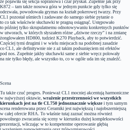
że pojawiła się sekcja sopranowa i czar pryskał. Zupełnie jak przy
K872 – tam także nosowa góra w jednym punkcie gdy tylko się
odezwała, powodowała grymas na kształt pokerowej twarzy. Przy
CL1 pozostał uśmiech i zadawane do samego siebie pytanie o
to co tak właściwie słuchawki te pragną osiągnąć. Ustępowało
to później tylko skrupulatnemu odnotowywaniu konkretnych punktów
w utworach, w których słyszałem różne „dziwne rzeczy” i na zmianę
żonglowałem HD800, tudzież K270 Playback, aby to potwierdzić.
Częściej tymi drugimi i w wielu miejscach na podobnej zasadzie
co CL1, ale definitywnie nie z aż takim podsunięciem mi efektów
pod nos. Zupełnie jakby słuchawki same z siebie wręcz polowały
na nie tylko błędy, ale wszystko to, co w ogóle uda im się znaleźć.
Scena
Tu także czuć progres. Ponieważ CL1 mocniej akcentują harmoniczne
w najwyższej oktawie,
wrażenie przestrzenności we wszystkich
kierunkach jest na tle CL750 jednoznacznie większe
i tym samym
scena renderowana przez Ceramiki jest największą i najobszerniejszą
w całej ofercie RHA. To właśnie tutaj zaznać można również
powolnego zwracania się sceny w kierunku dużej kompleksowości
prezentacji, wliczając w to kompetentne operowanie głębią
i wrażeniem napowietrzenia oraz trójwymiarowości.