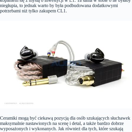
kopaniem się z myślą o inwestycji w L1. Ta sama w sobie o ile byłaby
niegłupia, to jednak warto by była podbudowana dodatkowymi
potrzebami niż tylko zakupem CL1.
Ceramiki mogą być ciekawą pozycją dla osób szukających słuchawek
maksymalnie nastawionych na scenę i detal, a także bardzo dobrze
wyposażonych i wykonanych. Jak również dla tych, które szukają