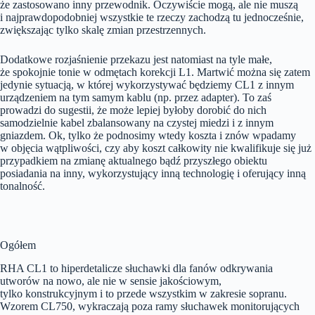
że zastosowano inny przewodnik. Oczywiście mogą, ale nie muszą
i najprawdopodobniej wszystkie te rzeczy zachodzą tu jednocześnie,
zwiększając tylko skalę zmian przestrzennych.
Dodatkowe rozjaśnienie przekazu jest natomiast na tyle małe,
że spokojnie tonie w odmętach korekcji L1. Martwić można się zatem
jedynie sytuacją, w której wykorzystywać będziemy CL1 z innym
urządzeniem na tym samym kablu (np. przez adapter). To zaś
prowadzi do sugestii, że może lepiej byłoby dorobić do nich
samodzielnie kabel zbalansowany na czystej miedzi i z innym
gniazdem. Ok, tylko że podnosimy wtedy koszta i znów wpadamy
w objęcia wątpliwości, czy aby koszt całkowity nie kwalifikuje się już
przypadkiem na zmianę aktualnego bądź przyszłego obiektu
posiadania na inny, wykorzystujący inną technologię i oferujący inną
tonalność.
Ogółem
RHA CL1 to hiperdetalicze słuchawki dla fanów odkrywania
utworów na nowo, ale nie w sensie jakościowym,
tylko konstrukcyjnym i to przede wszystkim w zakresie sopranu.
Wzorem CL750, wykraczają poza ramy słuchawek monitorujących