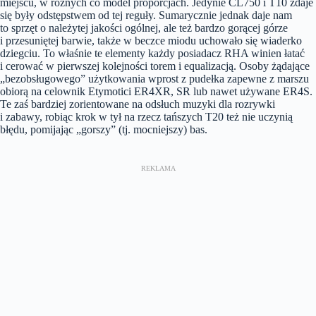
miejscu, w różnych co model proporcjach. Jedynie CL750 i T10 zdaje
się były odstępstwem od tej reguły. Sumarycznie jednak daje nam
to sprzęt o należytej jakości ogólnej, ale też bardzo gorącej górze
i przesuniętej barwie, także w beczce miodu uchowało się wiaderko
dziegciu. To właśnie te elementy każdy posiadacz RHA winien łatać
i cerować w pierwszej kolejności torem i equalizacją. Osoby żądające
„bezobsługowego” użytkowania wprost z pudełka zapewne z marszu
obiorą na celownik Etymotici ER4XR, SR lub nawet używane ER4S.
Te zaś bardziej zorientowane na odsłuch muzyki dla rozrywki
i zabawy, robiąc krok w tył na rzecz tańszych T20 też nie uczynią
błędu, pomijając „gorszy” (tj. mocniejszy) bas.