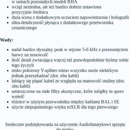
w ramach pozostałych modeli RHA
wciąż neutralna, ale też bardzo dobrze ustawiona
pozycyjnie średnica
duża scena z dodatkowym uczuciem napowietrzenia i holografii
ultra-detaliczność płynąca z dodatkowego przetwornika
ceramicznego
Wady:
nadal bardzo słyszalny peak w rejonie 5-6 kHz z przesunięciem
barwy na nosowość
ilość detali zwracająca więcej niż prawdopodobnie byśmy sobie
tego życzyli
nisko położony Y-splitter mimo wszystko może niektórym
jednak przeszkadzać (dot. obu kabli)
lubiący się plątać kabel ze względu na matowość otuliny (dot.
obu kabli)
umieszczone na stałe filtry akustyczne, które mógłby tu sporo
wnieść
różnice w użytym przewodniku między kablami BAL i SE
użycie niepopularnego wtyku mXLR dla tego pierwszego
Serdeczne podziękowania za użyczenie Audiofanatykowi sprzętu
do testów