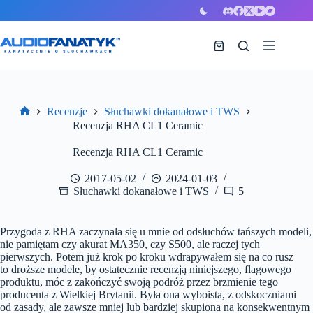
Przejdź
do
treści
Koszyk
Recenzje
Słuchawki dokanałowe i TWS
Strona
Recenzja RHA CL1 Ceramic
główna
Recenzja RHA CL1 Ceramic
2017-05-02
2024-01-03
Słuchawki dokanałowe i TWS
5
Przygoda z RHA zaczynała się u mnie od odsłuchów tańszych modeli,
nie pamiętam czy akurat MA350, czy S500, ale raczej tych
pierwszych. Potem już krok po kroku wdrapywałem się na co rusz
to droższe modele, by ostatecznie recenzją niniejszego, flagowego
produktu, móc z zakończyć swoją podróż przez brzmienie tego
producenta z Wielkiej Brytanii. Była ona wyboista, z odskoczniami
od zasady, ale zawsze mniej lub bardziej skupiona na konsekwentnym