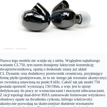
Nazwa tego modelu nie wzięła się z nieba. Względem najtańszego
wariantu CL750, tym razem dostajemy faktycznie konstrukcję
dwuprzetwornikową, opartą o doskonale znany już układ
CL Dynamic oraz dodatkowy przetwornik ceramiczny, przyjmujący
formę płytki (podejrzewam, że to nic innego jak rezonator akustyczny)
ze zwrotnicą ustawioną na punkt 8 kHz. Całość tak jak model 750
posiada oporność wynoszącą 150 Ohm, a więc jest to sprzęt
dedykowany do pracy ze wzmacniaczami i mocnymi odtwarzaczami.
Z racji topologi dual-driver RHA zastosowało formowane wtryskowo
obudowy oparte na dwutlenku cyrkonu, którego właściwości
akustyczne pozwalają na skuteczniejsze tłumienie rezonansów