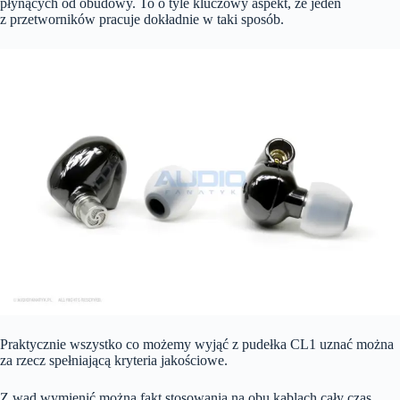
płynących od obudowy. To o tyle kluczowy aspekt, że jeden
z przetworników pracuje dokładnie w taki sposób.
Praktycznie wszystko co możemy wyjąć z pudełka CL1 uznać można
za rzecz spełniającą kryteria jakościowe.
Z wad wymienić można fakt stosowania na obu kablach cały czas