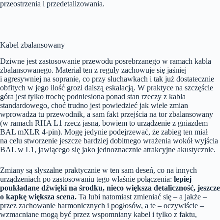
przeostrzenia i przedetalizowania.
Kabel zbalansowany
Dziwne jest zastosowanie przewodu posrebrzanego w ramach kabla
zbalansowanego. Materiał ten z reguły zachowuje się jaśniej
i agresywniej na sopranie, co przy słuchawkach i tak już dostatecznie
obfitych w jego ilość grozi dalszą eskalacją. W praktyce na szczęście
góra jest tylko trochę podniesiona ponad stan rzeczy z kabla
standardowego, choć trudno jest powiedzieć jak wiele zmian
wprowadza tu przewodnik, a sam fakt przejścia na tor zbalansowany
(w ramach RHA L1 rzecz jasna, bowiem to urządzenie z gniazdem
BAL mXLR 4-pin). Mogę jedynie podejrzewać, że zabieg ten miał
na celu stworzenie jeszcze bardziej dobitnego wrażenia wokół wyjścia
BAL w L1, jawiącego się jako jednoznacznie atrakcyjne akustycznie.
Zmiany są słyszalne praktycznie w ten sam deseń, co na innych
urządzeniach po zastosowaniu tego właśnie połączenia:
lepiej
poukładane dźwięki na środku, nieco większa detaliczność, jeszcze
o kapkę większa scena.
Ta lubi natomiast zmieniać się – a jakże –
przez zachowanie harmonicznych i pogłosów, a te – oczywiście –
wzmacniane mogą być przez wspomniany kabel i tylko z faktu,