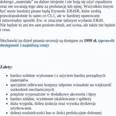
dobrego „materiału” na dalsze strojenie i nie boją się użyć equalizera
oraz nie uważają tego aktu za profanację lub ujmę. Wszystkim innym
być może bardziej pisane będą Etymotic ER4SR, które zrobią
prawdopodobnie to samo co CL1, ale w bardziej opanowany
i uniwersalny sposób. Ew. w znacznie tańszym wydaniu ER4S.
Nie będzie to ani ten sam poziom detali, ani scena, ale także nie będzie
i cena.
Słuchawki na dzień pisania recenzji są dostępne za
1999 zł.
(sprawdź
dostępność i najniższą cenę)
Zalety:
bardzo solidnie wykonane i z użyciem bardzo porządnych
materiałów
specjalnie odlewane korpusy odporne wizualnie na większość
uszkodzeń mechanicznych
potężnie wyposażone w dodatkowe akcesoria i tipsy
bardzo solidne, wymienne okablowanie i splittery
duża wygoda, dobra izolacja oraz wysoka dyskrecja
użytkowania
dobrej rozdzielczości bas w ilości perfekcyjnie dobranej