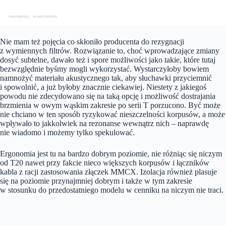
Nie mam też pojęcia co skłoniło producenta do rezygnacji
z wymiennych filtrów. Rozwiązanie to, choć wprowadzające zmiany
dosyć subtelne, dawało też i spore możliwości jako takie, które tutaj
bezwzględnie byśmy mogli wykorzystać. Wystarczyłoby bowiem
namnożyć materiału akustycznego tak, aby słuchawki przyciemnić
i spowolnić, a już byłoby znacznie ciekawiej. Niestety z jakiegoś
powodu nie zdecydowano się na taką opcję i możliwość dostrajania
brzmienia w owym wąskim zakresie po serii T porzucono. Być może
nie chciano w ten sposób ryzykować nieszczelności korpusów, a może
wpływało to jakkolwiek na rezonanse wewnątrz nich – naprawdę
nie wiadomo i możemy tylko spekulować.
Ergonomia jest tu na bardzo dobrym poziomie, nie różniąc się niczym
od T20 nawet przy fakcie nieco większych korpusów i łączników
kabla z racji zastosowania złączek MMCX. Izolacja również plasuje
się na poziomie przynajmniej dobrym i także w tym zakresie
w stosunku do przedostatniego modelu w cenniku na niczym nie traci.