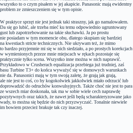
wszystko to o czym pisałem w jej akapicie. Panasonic mają ewidentny
problem ze zmieszczeniem się w tym opisie.
W praktyce sprzęt nie jest jednak taki straszny, jak go namalowałem.
Da się go lubić, ale trzeba mieć ku temu odpowiednio ugruntowany
gust lub zapotrzebowanie na takie słuchawki. Ja po prostu
nie posiadam w tym momencie obu, dlatego skupiam się bardziej
na kwestiach stricte technicznych. Nie ukrywam też, że mimo
to bardzo przyjemnie mi się w nich siedziało, a po prostych korekcjach
w wymienionych przeze mnie miejscach w rękach pozostaje się
praktycznie tylko scena. Wszystko inne można w nich naprawić.
Przykładowo w Crusherach equalizacja przebiega już trudniej, zaś
basu Turbine T3+ do końca wyważyć się w domowych warunkach
nie da. Panasonici mają w tym swoją zaletę, że grają jak grają,
ale nie jest to coś, co by kogokolwiek jakkolwiek miało odrzucić lub
doprowadzić do odruchów konwulsyjnych. Także choć nie jest to para
ze wszech miar doskonała, tak ma w sobie wiele cech naprawdę
pozytywnych oraz takich, że nawet jeśli będą scharakteryzowane jako
wady, to można się będzie do nich przyzwyczaić. Tonalnie niewiele
im bowiem przecież brakuje tak czy inaczej.