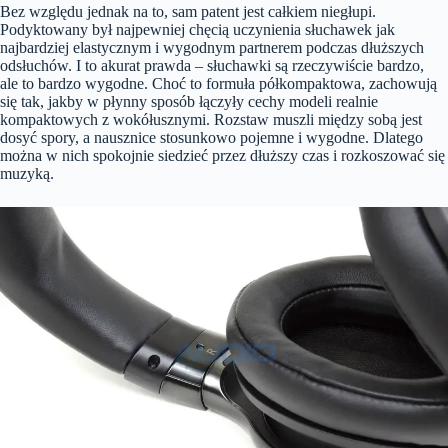
Bez względu jednak na to, sam patent jest całkiem niegłupi.
Podyktowany był najpewniej chęcią uczynienia słuchawek jak
najbardziej elastycznym i wygodnym partnerem podczas dłuższych
odsłuchów. I to akurat prawda – słuchawki są rzeczywiście bardzo,
ale to bardzo wygodne. Choć to formuła półkompaktowa, zachowują
się tak, jakby w płynny sposób łączyły cechy modeli realnie
kompaktowych z wokółusznymi. Rozstaw muszli między sobą jest
dosyć spory, a nausznice stosunkowo pojemne i wygodne. Dlatego
można w nich spokojnie siedzieć przez dłuższy czas i rozkoszować się
muzyką.