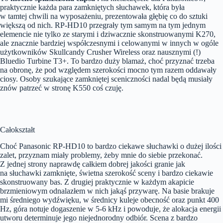
praktycznie każda para zamkniętych słuchawek, która była
w tamtej chwili na wyposażeniu, prezentowała głębię co do sztuki
większą od nich. RP-HD10 przegrały tym samym na tym jednym
elemencie nie tylko ze starymi i dziwacznie skonstruowanymi K270,
ale znacznie bardziej współczesnymi i celowanymi w innych w ogóle
użytkowników Skullcandy Crusher Wireless oraz nausznymi (!)
Bluedio Turbine T3+. To bardzo duży blamaż, choć przyznać trzeba
na obronę, że pod względem szerokości mocno tym razem oddawały
ciosy. Osoby szukające zamkniętej sceniczności nadal będą musiały
znów patrzeć w stronę K550 coś czuję.
Całokształt
Choć Panasonic RP-HD10 to bardzo ciekawe słuchawki o dużej ilości
zalet, przyznam miały problemy, żeby mnie do siebie przekonać.
Z jednej strony naprawdę całkiem dobrej jakości granie jak
na słuchawki zamknięte, świetna szerokość sceny i bardzo ciekawie
skonstruowany bas. Z drugiej praktycznie w każdym akapicie
brzmieniowym odnalazłem w nich jakąś przywarę. Na basie brakuje
mi średniego wydźwięku, w średnicy kuleje obecność oraz punkt 400
Hz, góra notuje dogaszenie w 5-6 kHz i powoduje, że alokacja energii
utworu determinuje jego niejednorodny odbiór. Scena z bardzo