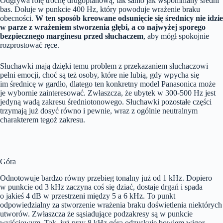
Odgrywa rolę trochę drugoplanową, tak samo jak wspomniany średni
bas. Dołuje w punkcie 400 Hz, który powoduje wrażenie braku
obecności.
W ten sposób kreowane odsunięcie się średnicy nie idzie
w parze z wrażeniem stworzenia głębi, a co najwyżej sporego
bezpiecznego marginesu przed słuchaczem
, aby mógł spokojnie
rozprostować ręce.
Słuchawki mają dzięki temu problem z przekazaniem słuchaczowi
pełni emocji, choć są też osoby, które nie lubią, gdy wpycha się
im średnicę w gardło, dlatego ten konkretny model Panasonica może
je wybornie zainteresować. Zwłaszcza, że ubytek w 300-500 Hz jest
jedyną wadą zakresu średniotonowego. Słuchawki pozostałe części
trzymają już dosyć równo i pewnie, wraz z ogólnie neutralnym
charakterem tegoż zakresu.
Góra
Odnotowuje bardzo równy przebieg tonalny już od 1 kHz. Dopiero
w punkcie od 3 kHz zaczyna coś się dziać, dostaje drgań i spada
o jakieś 4 dB w przestrzeni między 5 a 6 kHz. To punkt
odpowiedzialny za stworzenie wrażenia braku doświetlenia niektórych
utworów. Zwłaszcza że sąsiadujące podzakresy są w punkcie
wyjściowym. Tak, już przy 8 kHz góra odzyskuje bowiem wigor