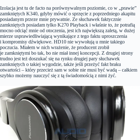
Izolacja jest tu de facto na porównywalnym poziomie, co w „prawie”
zamkniętych K340, gdyby mówić o sprzęcie z poprzedniego akapitu
posiadanym przeze mnie prywatnie. Ze słuchawek faktycznie
zamkniętych posiadam tylko K270 Playback i właśnie to, że potrafią
mocno odciąć mnie od otoczenia, jest ich największą zaletą, w dużej
mierze usprawiedliwiającą wynikające z tego faktu uproszczenia
i kompromisy dźwiękowe. HD10 nie wywołują u mnie takiego
poczucia. Miałem w nich wrażenie, że producent zrobił
je zamkniętymi bo tak, bo nie miał innej koncepcji. Z drugiej strony
trudno jest też doszukać się na rynku drugiej pary słuchawek
zamkniętych o takiej wygodzie, także jeśli przeżyć fakt braku
otwartości – który przecież sam w sobie nie musi być wadą – całkiem
szybko możemy nauczyć się z tą świadomością z nimi żyć.