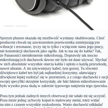
Sporym plusem okazała się możliwość wymiany okablowania. Choć
producent chwali się zawieszeniem przetwornika zmniejszającym
wibracje i rezonanse, tyczy się to tylko i wyłącznie stanu jego pracy,
nie konstrukcji słuchawek jako ogółu. Jak to ma się do kabla? Tak,
że Panasonici niemiłosiernie mikrofonują. Doprawdy tak mocno
mikrofonujących słuchawek dawno nie było mi dane używać. Słychać
w nich absolutnie wszystkie otarcia kabla i oplotu o każdą przeszkodę,
nawet ubranie. A im sztywniejszy kabel, tym gorzej. Tu również
dźwiękowo kabel ten był jak najbardziej korzystny, ułatwiający
dźwiękom lepiej rozłożyć się w przestrzeni, a z czego słuchawki z racji
swojej specyfiki skrzętnie korzystały, ale fakt faktem mikrofonowanie
było wysoko poza skalą w zakresie typowego natężenia tego zjawiska.
Poza tym jednak żadnych innych obserwacji nie udało mi się uczynić.
Poza może jedną: uchwyty kopuł to malowany metal, toteż widać
na nim z czasem wszystkie uszkodzenia. Warto słuchawki odkładać