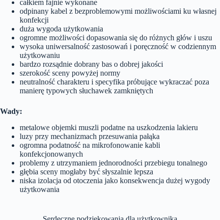
całkiem fajnie wykonane
odpinany kabel z bezproblemowymi możliwościami ku własnej
konfekcji
duża wygoda użytkowania
ogromne możliwości dopasowania się do różnych głów i uszu
wysoka uniwersalność zastosowań i poręczność w codziennym
użytkowaniu
bardzo rozsądnie dobrany bas o dobrej jakości
szerokość sceny powyżej normy
neutralność charakteru i specyfika próbujące wykraczać poza
manierę typowych słuchawek zamkniętych
Wady:
metalowe objemki muszli podatne na uszkodzenia lakieru
luzy przy mechanizmach przesuwania pałąka
ogromna podatność na mikrofonowanie kabli
konfekcjonowanych
problemy z utrzymaniem jednorodności przebiegu tonalnego
głębia sceny mogłaby być słyszalnie lepsza
niska izolacja od otoczenia jako konsekwencja dużej wygody
użytkowania
Serdeczne podziękowania dla użytkownika