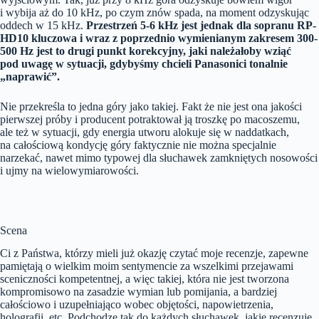
i wybija aż do 10 kHz, po czym znów spada, na moment odzyskując
oddech w 15 kHz.
Przestrzeń 5-6 kHz jest jednak dla sopranu RP-
HD10 kluczowa i wraz z poprzednio wymienianym zakresem 300-
500 Hz jest to drugi punkt korekcyjny, jaki należałoby wziąć
pod uwagę w sytuacji, gdybyśmy chcieli Panasonici tonalnie
„naprawić”.
Nie przekreśla to jedna góry jako takiej. Fakt że nie jest ona jakości
pierwszej próby i producent potraktował ją troszkę po macoszemu,
ale też w sytuacji, gdy energia utworu alokuje się w naddatkach,
na całościową kondycję góry faktycznie nie można specjalnie
narzekać, nawet mimo typowej dla słuchawek zamkniętych nosowości
i ujmy na wielowymiarowości.
Scena
Ci z Państwa, którzy mieli już okazję czytać moje recenzje, zapewne
pamiętają o wielkim moim sentymencie za wszelkimi przejawami
sceniczności kompetentnej, a więc takiej, która nie jest tworzona
kompromisowo na zasadzie wymian lub pomijania, a bardziej
całościowo i uzupełniająco wobec objętości, napowietrzenia,
holografii, etc. Podchodzę tak do każdych słuchawek, jakie recenzuję