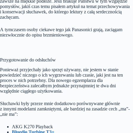
zawsze na miękkie podłoże. Jeśli brakuje Państwu w tym względzie
pomysłów, jakiś czas temu pisałem artykuł na temat przechowywania
i konserwacji słuchawek, do którego lektury z całą serdecznością
zachęcam.
A tymczasem osoby ciekawe tego jak Panasonici grają, zaciągam
niezwłocznie do opisu brzmieniowego.
Przygotowanie do odsłuchów
Ponieważ przyjechały jako sprzęt używany, nie jestem w stanie
powiedzieć niczego o ich wygrzewaniu lub czasie, jaki jest na ten
proces w nich potrzebny. Dla nowego egzemplarza dla
bezpieczeństwa zalecałbym jednakże przynajmniej te dwa dni
względnie ciągłego użytkowania.
Słuchawki były przeze mnie dodatkowo porównywane głównie
z innymi modelami zamkniętymi, ale bardziej na zasadzie cech „ma”-
„nie ma”:
AKG K270 Playback
Bluedio Turbine T3+