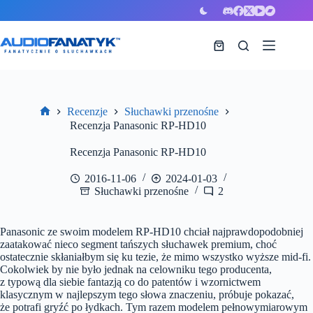
Przejdź
do
treści
Koszyk
Recenzje
Słuchawki przenośne
Strona
Recenzja Panasonic RP-HD10
główna
Recenzja Panasonic RP-HD10
2016-11-06
2024-01-03
Słuchawki przenośne
2
Panasonic ze swoim modelem RP-HD10 chciał najprawdopodobniej
zaatakować nieco segment tańszych słuchawek premium, choć
ostatecznie skłaniałbym się ku tezie, że mimo wszystko wyższe mid-fi.
Cokolwiek by nie było jednak na celowniku tego producenta,
z typową dla siebie fantazją co do patentów i wzornictwem
klasycznym w najlepszym tego słowa znaczeniu, próbuje pokazać,
że potrafi gryźć po łydkach. Tym razem modelem pełnowymiarowym