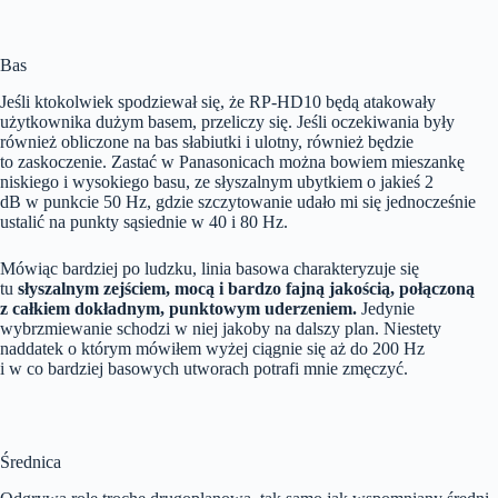
Bas
Jeśli ktokolwiek spodziewał się, że RP-HD10 będą atakowały
użytkownika dużym basem, przeliczy się. Jeśli oczekiwania były
również obliczone na bas słabiutki i ulotny, również będzie
to zaskoczenie. Zastać w Panasonicach można bowiem mieszankę
niskiego i wysokiego basu, ze słyszalnym ubytkiem o jakieś 2
dB w punkcie 50 Hz, gdzie szczytowanie udało mi się jednocześnie
ustalić na punkty sąsiednie w 40 i 80 Hz.
Mówiąc bardziej po ludzku, linia basowa charakteryzuje się
tu
słyszalnym zejściem, mocą i bardzo fajną jakością, połączoną
z całkiem dokładnym, punktowym uderzeniem.
Jedynie
wybrzmiewanie schodzi w niej jakoby na dalszy plan. Niestety
naddatek o którym mówiłem wyżej ciągnie się aż do 200 Hz
i w co bardziej basowych utworach potrafi mnie zmęczyć.
Średnica