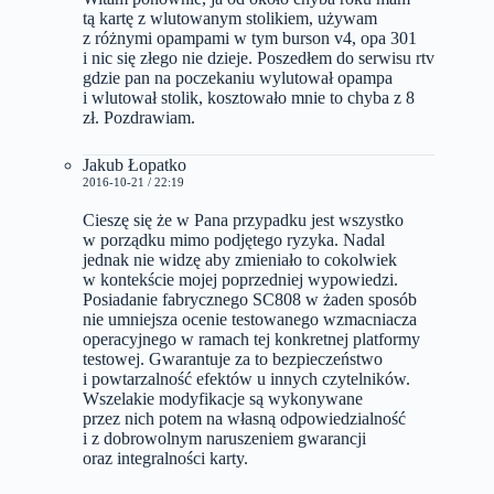
tą kartę z wlutowanym stolikiem, używam
z różnymi opampami w tym burson v4, opa 301
i nic się złego nie dzieje. Poszedłem do serwisu rtv
gdzie pan na poczekaniu wylutował opampa
i wlutował stolik, kosztowało mnie to chyba z 8
zł. Pozdrawiam.
Jakub Łopatko
2016-10-21 / 22:19
Cieszę się że w Pana przypadku jest wszystko
w porządku mimo podjętego ryzyka. Nadal
jednak nie widzę aby zmieniało to cokolwiek
w kontekście mojej poprzedniej wypowiedzi.
Posiadanie fabrycznego SC808 w żaden sposób
nie umniejsza ocenie testowanego wzmacniacza
operacyjnego w ramach tej konkretnej platformy
testowej. Gwarantuje za to bezpieczeństwo
i powtarzalność efektów u innych czytelników.
Wszelakie modyfikacje są wykonywane
przez nich potem na własną odpowiedzialność
i z dobrowolnym naruszeniem gwarancji
oraz integralności karty.