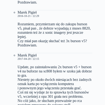
Pozdrawiam.
Marek Pigieł
2016-10-21 / 22:29
Rozumiem, przymierzam się do zakupu burson
v5, pisał pan , że dobrze wypadają z muses 8820,
rozumiem też że z sonic imagery jest jeszcze
lepiej.
Czy miał pan okazję słuchać też 3x burson v5?
Pozdrawiam.
Marek Pigieł
2017-04-20 / 22:15
Update, po zainstalowaniu 2x burson v5 + burson
v4 na buforze na sc808 byłem w szoku jak dobrze
to gra.
Niestety po około dwóch miesiącach bez żadnych
oznak karta po wyłączeniu komputera
i ponownym jego włączeniu przestała grać.
Coś mi się wydaje że to sprawka tych bursonów
v5, wcześniej z opa 301 grała nez problemu.
No cóż jako, że słucham przeważnie po rca
zostałem zmuszony do zakupu stxII.