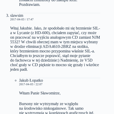
Pozdrawiam.
slawsim
2017-04-03 / 17:47
Witaj Jakubie. Jako, że spodobało mi się brzmienie SIL-
a w Lycanie (z HD-600), chciałem zapytać, czy może
on pracować na wyjściu analogowym CD zamiast NJM
5532? W chwili obecnej mam w tym miejscu wybrany
w drodze eliminacji ADA4610-2BRZ na stoliku,
który brzmieniem mocno przypomina właśnie SIL-a.
Chciałbym to jeszcze poprawić, stąd moje pytanie
do fachowca w tej dziedzinie:) Nadmienię, że V5D
choć grały w CD pięknie to mocno się grzały i wkrótce
jeden padł.
Jakub Łopatko
2017-04-03 / 22:07
Witam Panie Sławomirze,
Bursony nie wytrzymały ze względu
na środowisko niskogainowe. Tak samo
nie wytrzymują w korektorach graficznych itd.