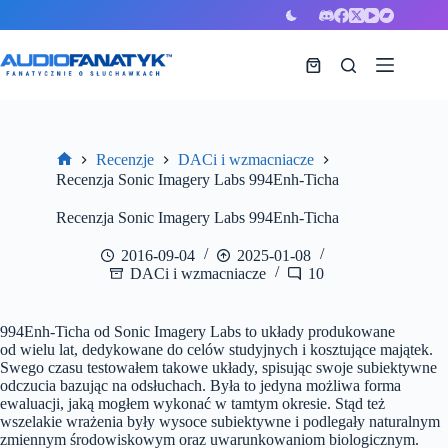
Przejdź
do
treści
Koszyk
Recenzje
DACi i wzmacniacze
Strona
Recenzja Sonic Imagery Labs 994Enh-Ticha
główna
Recenzja Sonic Imagery Labs 994Enh-Ticha
2016-09-04
2025-01-08
DACi i wzmacniacze
10
994Enh-Ticha od Sonic Imagery Labs to układy produkowane
od wielu lat, dedykowane do celów studyjnych i kosztujące majątek.
Swego czasu testowałem takowe układy, spisując swoje subiektywne
odczucia bazując na odsłuchach. Była to jedyna możliwa forma
ewaluacji, jaką mogłem wykonać w tamtym okresie. Stąd też
wszelakie wrażenia były wysoce subiektywne i podlegały naturalnym
zmiennym środowiskowym oraz uwarunkowaniom biologicznym.