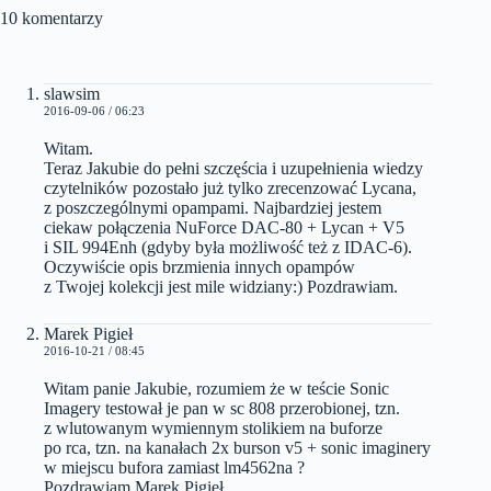
10 komentarzy
slawsim
2016-09-06 / 06:23
Witam.
Teraz Jakubie do pełni szczęścia i uzupełnienia wiedzy
czytelników pozostało już tylko zrecenzować Lycana,
z poszczególnymi opampami. Najbardziej jestem
ciekaw połączenia NuForce DAC-80 + Lycan + V5
i SIL 994Enh (gdyby była możliwość też z IDAC-6).
Oczywiście opis brzmienia innych opampów
z Twojej kolekcji jest mile widziany:) Pozdrawiam.
Marek Pigieł
2016-10-21 / 08:45
Witam panie Jakubie, rozumiem że w teście Sonic
Imagery testował je pan w sc 808 przerobionej, tzn.
z wlutowanym wymiennym stolikiem na buforze
po rca, tzn. na kanałach 2x burson v5 + sonic imaginery
w miejscu bufora zamiast lm4562na ?
Pozdrawiam Marek Pigieł