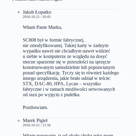
Jakub Łopatko
2016-10-21 / 20:45
Witam Panie Marku,
SC808 był w formie fabrycznej,
nie zmodyfikowanej. Takiej karty w żadnym
wypadku nawet nie chciałbym nawet widzieć
u siebie w komputerze ze względu na dosyć
mocne sparzenie się w przeszłości na sprzęcie
konstruowanym samodzielnie lub poprawianym
ponad specyfikację. Tyczy się to również każdego
innego urządzenia, jakie brało udział w teście:
STX, DAC-80, HPA, Lycan – wszystko
fabryczne i w ramach możliwości serwowanych
od razu po wyjęciu z pudełka.
Pozdrawiam.
Marek Pigieł
2016-10-21 / 21:56
Witam ponownie, ja od około chyba roku mam