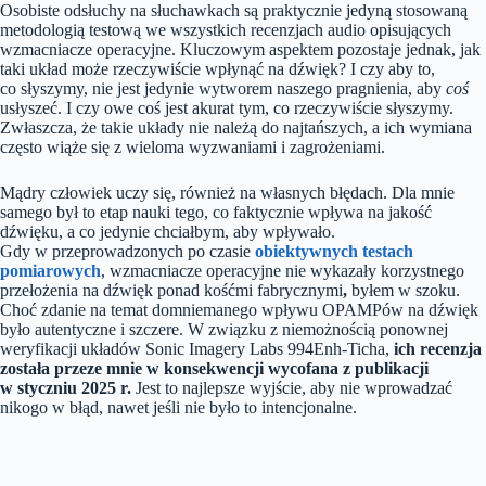
Osobiste odsłuchy na słuchawkach są praktycznie jedyną stosowaną
metodologią testową we wszystkich recenzjach audio opisujących
wzmacniacze operacyjne. Kluczowym aspektem pozostaje jednak, jak
taki układ może rzeczywiście wpłynąć na dźwięk? I czy aby to,
co słyszymy, nie jest jedynie wytworem naszego pragnienia, aby
coś
usłyszeć. I czy owe coś jest akurat tym, co rzeczywiście słyszymy.
Zwłaszcza, że takie układy nie należą do najtańszych, a ich wymiana
często wiąże się z wieloma wyzwaniami i zagrożeniami.
Mądry człowiek uczy się, również na własnych błędach. Dla mnie
samego był to etap nauki tego, co faktycznie wpływa na jakość
dźwięku, a co jedynie chciałbym, aby wpływało.
Gdy w przeprowadzonych po czasie
obiektywnych testach
pomiarowych
, wzmacniacze operacyjne nie wykazały korzystnego
przełożenia na dźwięk ponad kośćmi fabrycznymi
,
byłem w szoku.
Choć zdanie na temat domniemanego wpływu OPAMPów na dźwięk
było autentyczne i szczere. W związku z niemożnością ponownej
weryfikacji układów Sonic Imagery Labs 994Enh-Ticha,
ich recenzja
została przeze mnie w konsekwencji wycofana z publikacji
w styczniu 2025 r.
Jest to najlepsze wyjście, aby nie wprowadzać
nikogo w błąd, nawet jeśli nie było to intencjonalne.