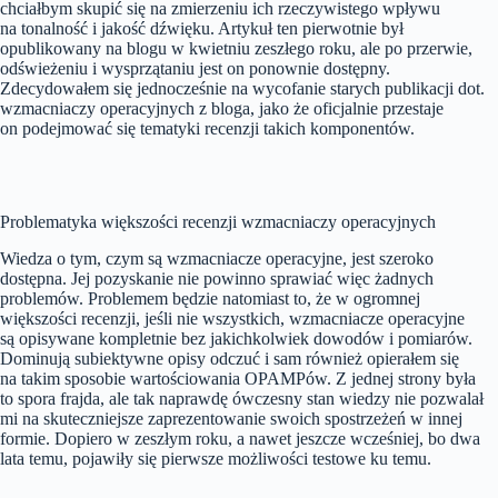
chciałbym skupić się na zmierzeniu ich rzeczywistego wpływu
na tonalność i jakość dźwięku. Artykuł ten pierwotnie był
opublikowany na blogu w kwietniu zeszłego roku, ale po przerwie,
odświeżeniu i wysprzątaniu jest on ponownie dostępny.
Zdecydowałem się jednocześnie na wycofanie starych publikacji dot.
wzmacniaczy operacyjnych z bloga, jako że oficjalnie przestaje
on podejmować się tematyki recenzji takich komponentów.
Problematyka większości recenzji wzmacniaczy operacyjnych
Wiedza o tym, czym są wzmacniacze operacyjne, jest szeroko
dostępna. Jej pozyskanie nie powinno sprawiać więc żadnych
problemów. Problemem będzie natomiast to, że w ogromnej
większości recenzji, jeśli nie wszystkich, wzmacniacze operacyjne
są opisywane kompletnie bez jakichkolwiek dowodów i pomiarów.
Dominują subiektywne opisy odczuć i sam również opierałem się
na takim sposobie wartościowania OPAMPów. Z jednej strony była
to spora frajda, ale tak naprawdę ówczesny stan wiedzy nie pozwalał
mi na skuteczniejsze zaprezentowanie swoich spostrzeżeń w innej
formie. Dopiero w zeszłym roku, a nawet jeszcze wcześniej, bo dwa
lata temu, pojawiły się pierwsze możliwości testowe ku temu.