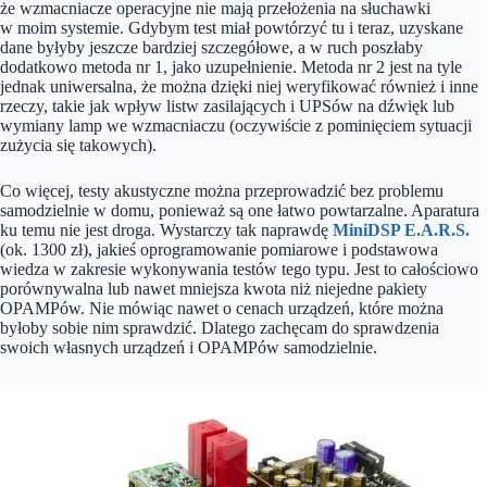
że wzmacniacze operacyjne nie mają przełożenia na słuchawki
w moim systemie. Gdybym test miał powtórzyć tu i teraz, uzyskane
dane byłyby jeszcze bardziej szczegółowe, a w ruch poszłaby
dodatkowo metoda nr 1, jako uzupełnienie. Metoda nr 2 jest na tyle
jednak uniwersalna, że można dzięki niej weryfikować również i inne
rzeczy, takie jak wpływ listw zasilających i UPSów na dźwięk lub
wymiany lamp we wzmacniaczu (oczywiście z pominięciem sytuacji
zużycia się takowych).
Co więcej, testy akustyczne można przeprowadzić bez problemu
samodzielnie w domu, ponieważ są one łatwo powtarzalne. Aparatura
ku temu nie jest droga. Wystarczy tak naprawdę
MiniDSP E.A.R.S.
(ok. 1300 zł), jakieś oprogramowanie pomiarowe i podstawowa
wiedza w zakresie wykonywania testów tego typu. Jest to całościowo
porównywalna lub nawet mniejsza kwota niż niejedne pakiety
OPAMPów. Nie mówiąc nawet o cenach urządzeń, które można
byłoby sobie nim sprawdzić. Dlatego zachęcam do sprawdzenia
swoich własnych urządzeń i OPAMPów samodzielnie.