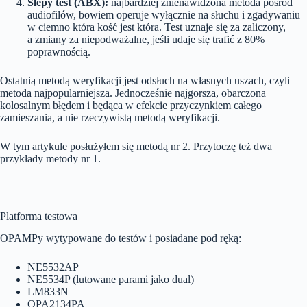
Ślepy test (ABX):
najbardziej znienawidzona metoda pośród
audiofilów, bowiem operuje wyłącznie na słuchu i zgadywaniu
w ciemno która kość jest która. Test uznaje się za zaliczony,
a zmiany za niepodważalne, jeśli udaje się trafić z 80%
poprawnością.
Ostatnią metodą weryfikacji jest odsłuch na własnych uszach, czyli
metoda najpopularniejsza. Jednocześnie najgorsza, obarczona
kolosalnym błędem i będąca w efekcie przyczynkiem całego
zamieszania, a nie rzeczywistą metodą weryfikacji.
W tym artykule posłużyłem się metodą nr 2. Przytoczę też dwa
przykłady metody nr 1.
Platforma testowa
OPAMPy wytypowane do testów i posiadane pod ręką:
NE5532AP
NE5534P (lutowane parami jako dual)
LM833N
OPA2134PA