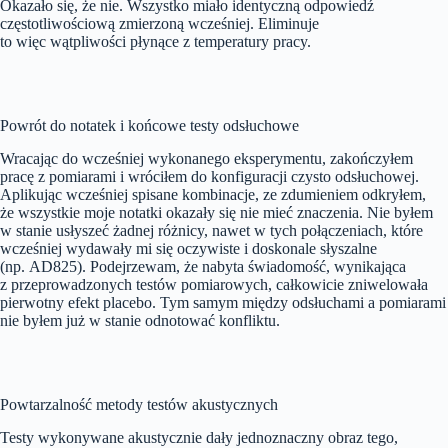
Okazało się, że nie. Wszystko miało identyczną odpowiedź
częstotliwościową zmierzoną wcześniej. Eliminuje
to więc wątpliwości płynące z temperatury pracy.
Powrót do notatek i końcowe testy odsłuchowe
Wracając do wcześniej wykonanego eksperymentu, zakończyłem
pracę z pomiarami i wróciłem do konfiguracji czysto odsłuchowej.
Aplikując wcześniej spisane kombinacje, ze zdumieniem odkryłem,
że wszystkie moje notatki okazały się nie mieć znaczenia. Nie byłem
w stanie usłyszeć żadnej różnicy, nawet w tych połączeniach, które
wcześniej wydawały mi się oczywiste i doskonale słyszalne
(np. AD825). Podejrzewam, że nabyta świadomość, wynikająca
z przeprowadzonych testów pomiarowych, całkowicie zniwelowała
pierwotny efekt placebo. Tym samym między odsłuchami a pomiarami
nie byłem już w stanie odnotować konfliktu.
Powtarzalność metody testów akustycznych
Testy wykonywane akustycznie dały jednoznaczny obraz tego,