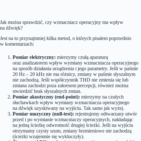
Jak można sprawdzić, czy wzmacniacz operacyjny ma wpływ
na dźwięk?
Jest na to przynajmniej kilka metod, o których pisałem poprzednio
w komentarzach:
Pomiar elektryczny:
mierzymy czułą aparaturą
oraz analizatorem wpływ wymiany wzmacniacza operacyjnego
na sposób działania urządzenia i jego parametry. Jeśli w paśmie
20 Hz – 20 kHz nie ma różnicy, zmiany w paśmie słyszalnym
nie zachodzą. Jeśli współczynnik THD nie zmienia się lub
zmiana zachodzi poza zakresem percepcji, również można
stwierdzić brak słyszalnych zmian.
Pomiar akustyczny (end-point):
mierzymy na czułych
słuchawkach wpływ wymiany wzmacniacza operacyjnego
na dźwięk uzyskiwany na wyjściu. Tak samo jak wyżej.
Pomiar muzyczny (null-test):
rejestrujemy odtwarzany utwór
przed i po wymianie wzmacniaczy operacyjnych, nakładając
na jedną ścieżkę odwrotność drugiej ścieżki. Jeśli na wyjściu
otrzymamy czysty szum, zmiany brzmieniowe nie zachodzą
(ścieżki wzajemnie się wykluczyły).