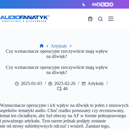
Przejdź
do
treści
Koszyk
Artykuły
Strona
Czy wzmacniacze operacyjne rzeczywiście mają wpływ
główna
na dźwięk?
Czy wzmacniacze operacyjne rzeczywiście mają wpływ
na dźwięk?
2025-01-03
2025-02-26
Artykuły
46
Wzmacniacze operacyjne i ich wpływ na dźwięk to jeden z niszowych
aspektów tematyki audio. Choć rzadko poruszany czy recenzowany,
temat ten chciałbym, aby był obecny na AF w formie pełnoprawnego
i poważnego artykułu. Tym razem jednak podjęty zostanie
nie od strony subiektywnych odczuć i wrażeń.
Zamiast tego,