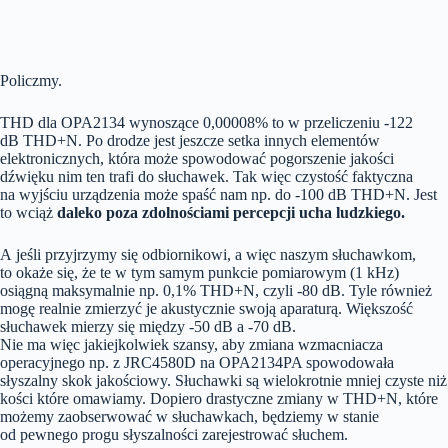
Policzmy.
THD dla OPA2134 wynoszące 0,00008% to w przeliczeniu -122
dB THD+N. Po drodze jest jeszcze setka innych elementów
elektronicznych, która może spowodować pogorszenie jakości
dźwięku nim ten trafi do słuchawek. Tak więc czystość faktyczna
na wyjściu urządzenia może spaść nam np. do -100 dB THD+N. Jest
to wciąż
daleko poza zdolnościami percepcji ucha ludzkiego.
A jeśli przyjrzymy się odbiornikowi, a więc naszym słuchawkom,
to okaże się, że te w tym samym punkcie pomiarowym (1 kHz)
osiągną maksymalnie np. 0,1% THD+N, czyli -80 dB. Tyle również
mogę realnie zmierzyć je akustycznie swoją aparaturą. Większość
słuchawek mierzy się między -50 dB a -70 dB.
Nie ma więc jakiejkolwiek szansy, aby zmiana wzmacniacza
operacyjnego np. z JRC4580D na OPA2134PA spowodowała
słyszalny skok jakościowy. Słuchawki są wielokrotnie mniej czyste niż
kości które omawiamy. Dopiero drastyczne zmiany w THD+N, które
możemy zaobserwować w słuchawkach, będziemy w stanie
od pewnego progu słyszalności zarejestrować słuchem.