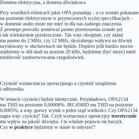
Domena elektryczna, a domena dźwiękowa
Przy wszelkich różnicach jakie OPA posiadają – a co zostało pokazane
na poziomie elektrycznym w przytoczonych wyżej specyfikacjach –
w domenie audio może nie mieć to dla nas żadnego znaczenia.
Z prostego powodu: ponieważ pasmo przenoszenia zostało już
i tak wielokrotnie przekroczone. Tak więc obojętnie, czy układ
ma pasmo do 2 MHz, czy 12 MHz, słyszalnego wpływu na dźwięk
uzyskiwany w słuchawkach nie będzie. Dopiero jeśli bardzo mocno
zejdziemy w dół skali na poziom 20 kHz, będziemy (być może) mieli
możliwość zaobserwowania czegokolwiek.
Czystość wzmacniacza operacyjnego a czystość urządzenia
i odbiornika
W temacie czystości będzie identycznie. Przykładowo, OPA2134
ma THD na poziomie 0,00008%. JRC4580D ma THD na poziomie
0,0005%, a więc gorszy wynik o jeden rząd wielkości. Czy OPA2134
zagra więc czyściej? Tak. Czyli wzmacniacz operacyjny
teoretycznie
ma wpływ na jakość dźwięku. I tu właśnie pojawia się haczyk.
Czy
w praktyce
będziemy w stanie to usłyszeć?