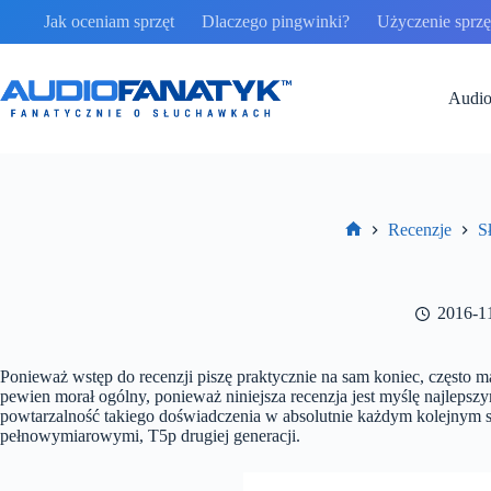
Przejdź
Jak oceniam sprzęt
Dlaczego pingwinki?
Użyczenie sprzęt
do
treści
Audio
Recenzje
S
Strona
główna
2016-1
Ponieważ wstęp do recenzji piszę praktycznie na sam koniec, często
pewien morał ogólny, ponieważ niniejsza recenzja jest myślę najleps
powtarzalność takiego doświadczenia w absolutnie każdym kolejnym 
pełnowymiarowymi, T5p drugiej generacji.