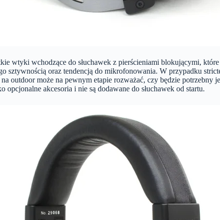
utkie wtyki wchodzące do słuchawek z pierścieniami blokującymi, któr
jego sztywnością oraz tendencją do mikrofonowania. W przypadku strict
nie na outdoor może na pewnym etapie rozważać, czy będzie potrzebny j
o opcjonalne akcesoria i nie są dodawane do słuchawek od startu.