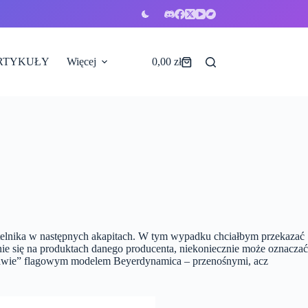
RTYKUŁY
Więcej
0,00
zł
Koszyk
ytelnika w następnych akapitach. W tym wypadku chciałbym przekazać
nie się na produktach danego producenta, niekoniecznie może oznaczać
„prawie” flagowym modelem Beyerdynamica – przenośnymi, acz