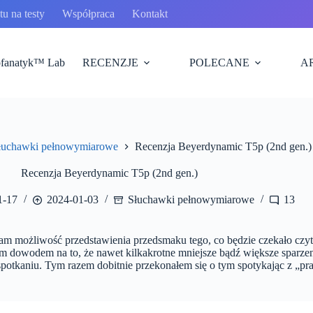
u na testy
Współpraca
Kontakt
fanatyk™ Lab
RECENZJE
POLECANE
A
łuchawki pełnowymiarowe
Recenzja Beyerdynamic T5p (2nd gen.)
Recenzja Beyerdynamic T5p (2nd gen.)
1-17
2024-01-03
Słuchawki pełnowymiarowe
13
 mam możliwość przedstawienia przedsmaku tego, co będzie czekało cz
zym dowodem na to, że nawet kilkakrotne mniejsze bądź większe sparze
spotkaniu. Tym razem dobitnie przekonałem się o tym spotykając z 