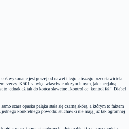
coś wykonane jest gorzej od nawet i tego tańszego przedstawiciela
iem rzeczy. K501 są więc właściwie niczym innym, jak specjalną
 to jednak aż tak do końca sławetne „kontrol ce, kontrol fał”. Diabeł
amo szara opaska pałąka stała się czarną skórą, a którym to faktem
s z jednego konkretnego powodu: słuchawki nie mają już tak ogromnej
 skrajów muszli zamiast srebrnych, złote naklejki z nazwą modelu