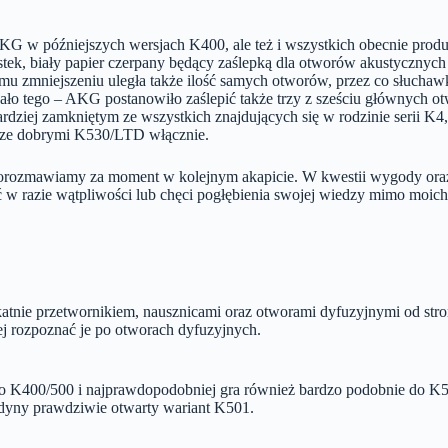
KG w późniejszych wersjach K400, ale też i wszystkich obecnie prod
tek, biały papier czerpany będący zaślepką dla otworów akustycznych
mu zmniejszeniu uległa także ilość samych otworów, przez co słucha
ło tego – AKG postanowiło zaślepić także trzy z sześciu głównych ot
ardziej zamkniętym ze wszystkich znajdujących się w rodzinie serii K4
zcze dobrymi K530/LTD włącznie.
porozmawiamy za moment w kolejnym akapicie. W kwestii wygody oraz 
ć w razie wątpliwości lub chęci pogłębienia swojej wiedzy mimo moich
elikatnie przetwornikiem, nausznicami oraz otworami dyfuzyjnymi od str
wiej rozpoznać je po otworach dyfuzyjnych.
o K400/500 i najprawdopodobniej gra również bardzo podobnie do K500
edyny prawdziwie otwarty wariant K501.