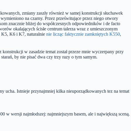
ukowanych, zmiany zaszły również w samej konstrukcji słuchawek
 wymieniono na czarny. Przez prześwitujące przez niego otwory
wkom znacznie bliżej do współczesnych odpowiedników i de facto
worów okalających ścisłe centrum talerza wraz z umieszczonym
, K5, K6 i K7, naturalnie
nie licząc faktycznie zamkniętych K550
,
konstrukcji w zasadzie temat został przeze mnie wyczerpany przy
 starań, by nie pisać dwa czy trzy razy o tym samym.
ony ucha. Istnieje przynajmniej kilka nieuporządkowanych tez na temat
 w wersji najmłodszej: najmniejszym basem, ale i największą sceną.