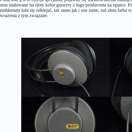
oraz malowane na złoty kolor grawery z logo producenta na opasce. Pr
emblematy lubi się odklejać, tak samo jak i one same, zaś złota farba
wrażenia z tym związane.