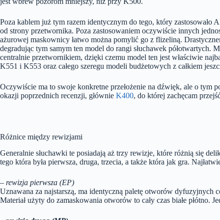
jest wbrew pozorom mniejszy, niż przy K500.
Poza kablem już tym razem identycznym do tego, który zastosowało A
od strony przetwornika. Poza zastosowaniem oczywiście innych jednos
ażurowej maskownicy łatwo można pomylić go z flizeliną. Drastyczne
degradując tym samym ten model do rangi słuchawek półotwartych. Ma
centralnie przetwornikiem, dzięki czemu model ten jest właściwie najb
K551 i K553 oraz całego szeregu modeli budżetowych z całkiem jes
Oczywiście ma to swoje konkretne przełożenie na dźwięk, ale o tym 
okazji poprzednich recenzji, głównie
K400
, do której zachęcam przejś
Różnice między rewizjami
Generalnie słuchawki te posiadają aż trzy rewizje, które różnią się d
tego która była pierwsza, druga, trzecia, a także która jak gra. Najłat
– rewizja pierwsza (EP)
Uznawana za najstarszą, ma identyczną paletę otworów dyfuzyjnych c
Materiał użyty do zamaskowania otworów to cały czas białe płótno. J