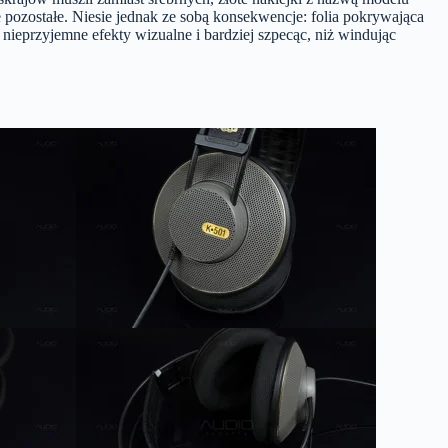
 pozostałe. Niesie jednak ze sobą konsekwencje: folia pokrywająca
 nieprzyjemne efekty wizualne i bardziej szpecąc, niż windując