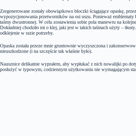
Zregenerowane zostały obowiązkowo bloczki ściągające opaskę, przez 
wypozycjonowania przetworników na osi uszu. Ponieważ emblematy były
taśmy dwustronnej. W celu zostawienia sobie pola manewru na kolejn
Dokładniej chodziło mi o klej, jaki jest w takich taśmach użyty – tłu
odklejenie w razie potrzeby.
Opaska została przeze mnie gruntownie wyczyszczona i zakonserwowana
nieuszkodzone (i na szczęście tak właśnie było).
Nausznice delikatnie wyprałem, aby wypłukać z nich nowalijki po do
posłużyć w typowym, codziennym użytkowaniu nie wymagającym stanu r