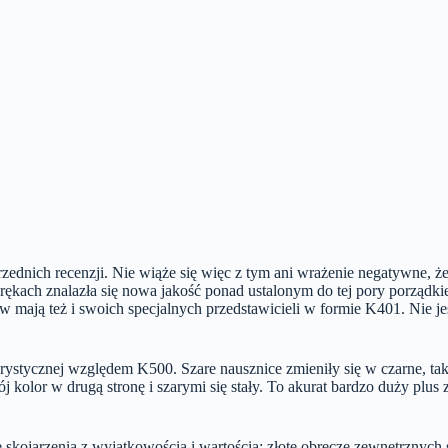
dnich recenzji. Nie wiąże się więc z tym ani wrażenie negatywne, że 
 rękach znalazła się nowa jakość ponad ustalonym do tej pory porządk
 mają też i swoich specjalnych przedstawicieli w formie K401. Nie jest
ystycznej względem K500. Szare nausznice zmieniły się w czarne, tak s
j kolor w drugą stronę i szarymi się stały. To akurat bardzo duży plu
ce skojarzenia z wyjątkowością i wartością: złote obręcze zewnętrznych