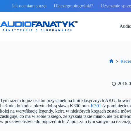
Przejdź
Jak oceniam sprzęt
Dlaczego pingwinki?
Użyczenie sprzęt
do
treści
Audio
Rece
Strona
główna
2016-0
Tym razem to już ostatni przystanek na linii klasycznych AKG, bowiem
i też nie do końca okryte dobrą sławą K300 oraz
K301
(z pominięcie
kolej na weryfikację legendy, która w niektórych kręgach została mó
zasługuje, co ma w sobie takiego, że zyskała takie miano, ale też inte
w przeciwieństwie do poprzednich. Zapraszam tym samym na recenzj