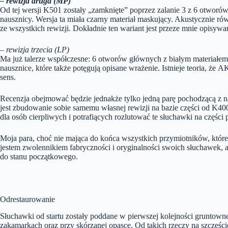
– rewizja druga (MP)
Od tej wersji K501 zostały „zamknięte” poprzez zalanie 3 z 6 otworó
nausznicy. Wersja ta miała czarny materiał maskujący. Akustycznie ró
ze wszystkich rewizji. Dokładnie ten wariant jest przeze mnie opisywan
– rewizja trzecia (LP)
Ma już talerze współczesne: 6 otworów głównych z białym materiałem 
nausznice, które także potęgują opisane wrażenie. Istnieje teoria, ż
sens.
Recenzja obejmować będzie jednakże tylko jedną parę pochodzącą z na
jest zbudowanie sobie samemu własnej rewizji na bazie części od K400
dla osób cierpliwych i potrafiących rozlutować te słuchawki na części
Moja para, choć nie mająca do końca wszystkich przymiotników, które
jestem zwolennikiem fabryczności i oryginalności swoich słuchawek, a
do stanu początkowego.
Odrestaurowanie
Słuchawki od startu zostały poddane w pierwszej kolejności gruntown
zakamarkach oraz przy skórzanej opasce. Od takich rzeczy na szczęście 