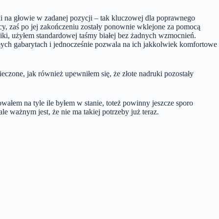
ki na głowie w zadanej pozycji – tak kluczowej dla poprawnego
cy, zaś po jej zakończeniu zostały ponownie wklejone za pomocą
iki, użyłem standardowej taśmy białej bez żadnych wzmocnień.
małych gabarytach i jednocześnie pozwala na ich jakkolwiek komfortowe
czone, jak również upewniłem się, że złote nadruki pozostały
ałem na tyle ile byłem w stanie, toteż powinny jeszcze sporo
ważnym jest, że nie ma takiej potrzeby już teraz.