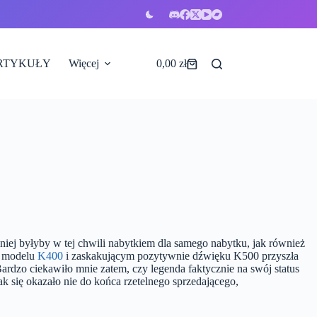
RTYKUŁY
Więcej
0,00
zł
Koszyk
wniej byłyby w tej chwili nabytkiem dla samego nabytku, jak również
h modelu
K400
i zaskakującym pozytywnie dźwięku K500 przyszła
ardzo ciekawiło mnie zatem, czy legenda faktycznie na swój status
jak się okazało nie do końca rzetelnego sprzedającego,