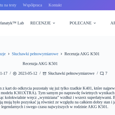
u na testy
Współpraca
Kontakt
fanatyk™ Lab
RECENZJE
POLECANE
A
nzje
Słuchawki pełnowymiarowe
Recenzja AKG K501
Recenzja AKG K501
1-17
2023-05-12
Słuchawki pełnowymiarowe
7
 z kart do odkrycia pozostały się już tylko rzadkie K401, które najpe
m modelu K301XTRA). Tym samym po naprawdę świetnych wynikac
wiąc kolokwialnie wręcz „wymiziana” wzdłuż i wszerz superlatywami. B
ncją moją było pozyskać ją również ze względu na całkiem dobry stan i 
ę legendarnych i swego czasu najwyższych w rodzinie AKG K501.