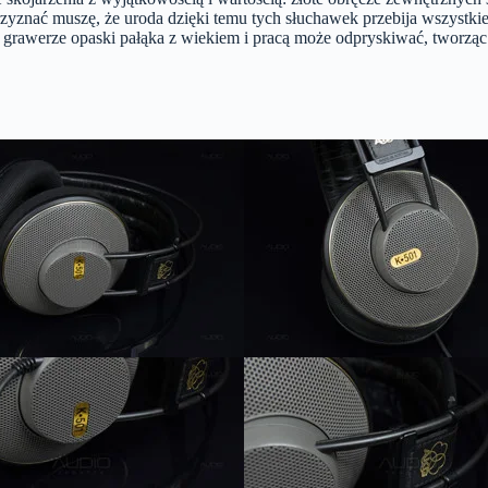
zyznać muszę, że uroda dzięki temu tych słuchawek przebija wszystkie
 w grawerze opaski pałąka z wiekiem i pracą może odpryskiwać, tworząc