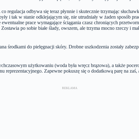
co regulacja odbywa się teraz płynnie i skutecznie trzymając słuchaw
 i tak w stanie odklejającym się, nie utrudniały w żaden sposób pra
e ewentualne prace wymagające ściągania czasz chroniących przetworn
sty. Zostawia po sobie białe ślady, owszem, ale trzyma mocno rzeczy i 
 środkami do pielęgnacji skóry. Drobne uszkodzenia zostały zabezpie
tychczasowym użytkowaniu (woda była wręcz brązowa), a także pocerow
eprezentacyjnego. Zapewne pokuszę się o dodatkową parę na zaś, ale 