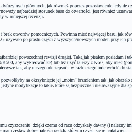
w dyfuzyjnych głównych, jak również poprzez pozostawienie jedynie c
wnoważy najbardziej stosunek basu do otwartości, jest również uznawa
y w niniejszej recenzji.
i brak otworów pomocniczych. Powinna mieć najwięcej basu, jak równi
e AKG używało po prostu części z wyższych/nowszych modeli przy ich p
jbardziej powszechnej rewizji drugiej. Taką jak pisałem posiadam i t
/K500, aby wykreować EP, lub też użyć talerzy z K6/7, aby mieć (ponow
 pierwsze tak, aby niczego nie zepsuć i w razie czego móc wrócić do st
 pozwoliłyby na okrzyknięcie jej „moim” brzmieniem tak, jak okazało
 jedyne modyfikacje to takie, które są bezpieczne i nieinwazyjne dla 
emu czyszczeniu, dzięki czemu od razu odzyskały dawny (i należny im
mam zestaw dobrej jakości pędzli, którymi czyści się je najłatwiej.