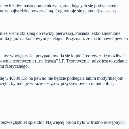
zterech z dwunastu pomocniczych, znajdujących się pod talerzem
na za najbardziej powszechną. Legitymuje się najmniejszą sceną
eż scenę zbliżoną do rewizji pierwszej. Posiada lekko zmienione
rodukcji już na końcowym jej etapie. Przyznam, że ma to nawet pewien
aką też w większości przypadków da się kupić. Teoretycznie możliwe
nie teoretycznie) „najlepszą” LP. Teoretycznie, gdyż jest to zadanie
anu fabrycznego.
 się w K500 EP, na pewno nie będzie podlegała takim modyfikacjom –
sprzętu, by móc je w razie czego w przysłowiowe 5 minut cofnąć
 bezwzględnie) splendor. Najwięcej brudu było w trudno dostępnych