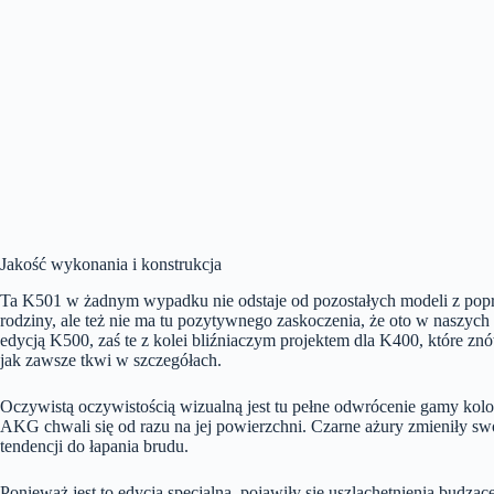
Jakość wykonania i konstrukcja
Ta K501 w żadnym wypadku nie odstaje od pozostałych modeli z poprze
rodziny, ale też nie ma tu pozytywnego zaskoczenia, że oto w naszych
edycją K500, zaś te z kolei bliźniaczym projektem dla K400, które znów
jak zawsze tkwi w szczegółach.
Oczywistą oczywistością wizualną jest tu pełne odwrócenie gamy kolor
AKG chwali się od razu na jej powierzchni. Czarne ażury zmieniły swó
tendencji do łapania brudu.
Ponieważ jest to edycja specjalna, pojawiły się uszlachetnienia budzą