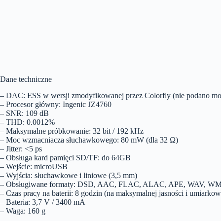
Dane techniczne
– DAC: ESS w wersji zmodyfikowanej przez Colorfly (nie podano mo
– Procesor główny: Ingenic JZ4760
– SNR: 109 dB
– THD: 0.0012%
– Maksymalne próbkowanie: 32 bit / 192 kHz
– Moc wzmacniacza słuchawkowego: 80 mW (dla 32 Ω)
– Jitter: <5 ps
– Obsługa kard pamięci SD/TF: do 64GB
– Wejście: microUSB
– Wyjścia: słuchawkowe i liniowe (3,5 mm)
– Obsługiwane formaty: DSD, AAC, FLAC, ALAC, APE, WAV, W
– Czas pracy na baterii: 8 godzin (na maksymalnej jasności i umiarkow
– Bateria: 3,7 V / 3400 mA
– Waga: 160 g