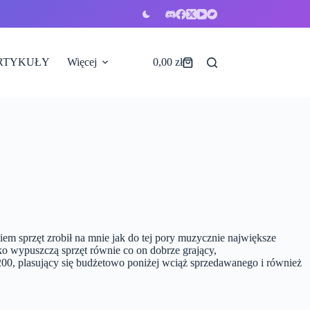
RTYKUŁY
Więcej
0,00
zł
Koszyk
em sprzęt zrobił na mnie jak do tej pory muzycznie największe
ko wypuszczą sprzęt równie co on dobrze grający,
C200, plasujący się budżetowo poniżej wciąż sprzedawanego i również