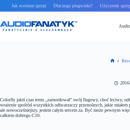
Przejdź
Jak oceniam sprzęt
Dlaczego pingwinki?
Użyczenie sprzęt
do
treści
Audio
Rece
Strona
główna
2016
Colorfly jakiś czas temu „zamordował” swój flagowy, choć leciwy, odt
wrażenie spośród wszystkich odtwarzaczy przenośnych, jakie miałem pr
ale nowocześniejszy, jestem całym sercem za. Być może pewnym więc w
całkiem dobrego C10.