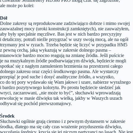
i chwalone Sennheisery HD380 PRO mogą czuć się zagrożone,
ale może po kolei:
Dół
Dolne zakresy są reprodukowane zadziwiająco dobrze i mimo swojej
zauważalnej mocy (uroki konstrukcji zamkniętych), nie zauważyłem,
aby były specjalnie męczliwe. Bas jest w nich bardzo precyzyjny
i detaliczny, potrafi nieźle przygrzać w uszy swoją mocą, ale na ogół
trzymany jest w ryzach. Trzeba będzie się liczyć w przypadku HM5
z pewną cechą, jaką wykazują w zakresie dolnego pasma –
mianowicie bardzo mocno reagują na zmianę źródła. Jeśli puścicie
je na muzykalnym źródle podbarwiającym dźwięk, będziecie mogli
spotkać się z nagłym zamuleniem brzmienia na przestrzeni całego
dolnego zakresu oraz części środkowego pasma. Ale wystarczy
przepiąć je pod suche i dosyć analityczne źródło, a wszystko,
co do tej pory wydawało się Wam jałowe i szare, nabierze wyraźnego
i bardzo pozytywnego kolorytu. Po prostu będziecie siedzieć jak
wryci, zaczarowani, „nie może to być”, słuchawki wprowadzają
rewolucję w masie dźwięku tak wielką, jakby w Waszych uszach
odbywał się pochód pierwszomajowy.
Środek
Słuchawki ogólnie grają ciemno i z pewnym dystansem w zakresie
środka, dlatego ma się cały czas wrażenie przyduszenia dźwięku,
wycofania średnicy, krycia się jej niczym partyzanci po lasach. Nie jest