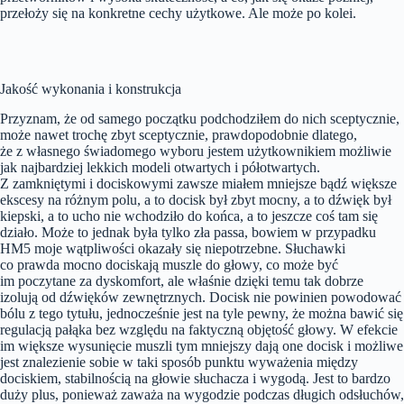
przełoży się na konkretne cechy użytkowe. Ale może po kolei.
Jakość wykonania i konstrukcja
Przyznam, że od samego początku podchodziłem do nich sceptycznie,
może nawet trochę zbyt sceptycznie, prawdopodobnie dlatego,
że z własnego świadomego wyboru jestem użytkownikiem możliwie
jak najbardziej lekkich modeli otwartych i półotwartych.
Z zamkniętymi i dociskowymi zawsze miałem mniejsze bądź większe
ekscesy na różnym polu, a to docisk był zbyt mocny, a to dźwięk był
kiepski, a to ucho nie wchodziło do końca, a to jeszcze coś tam się
działo. Może to jednak była tylko zła passa, bowiem w przypadku
HM5 moje wątpliwości okazały się niepotrzebne. Słuchawki
co prawda mocno dociskają muszle do głowy, co może być
im poczytane za dyskomfort, ale właśnie dzięki temu tak dobrze
izolują od dźwięków zewnętrznych. Docisk nie powinien powodować
bólu z tego tytułu, jednocześnie jest na tyle pewny, że można bawić się
regulacją pałąka bez względu na faktyczną objętość głowy. W efekcie
im większe wysunięcie muszli tym mniejszy dają one docisk i możliwe
jest znalezienie sobie w taki sposób punktu wyważenia między
dociskiem, stabilnością na głowie słuchacza i wygodą. Jest to bardzo
duży plus, ponieważ zaważa na wygodzie podczas długich odsłuchów,