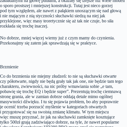
zakładanymi na głowę pudłami, a okazały się lżejsze niż wiele modeli
o sporo prostszej i mniejszej konstrukcji. Tutaj jest nieco gorzej
pod tym względem, ale nawet z pałąkiem unoszącym się nad głową
i nie mającym z nią styczności słuchawki siedzą na niej jak
przyklejone, więc masy teoretycznie się aż tak nie czuje, bo siła
rozkłada się trochę inaczej.
No dobrze, mniej więcej wiemy już z czym mamy do czynienia.
Przekonajmy się zatem jak sprawdzają się w praktyce.
Brzmienie
Co do brzmienia nie miejmy złudzeń: to nie są słuchawki otwarte
czy półotwarte, nigdy nie będą grały tak jak one, nie będzie tam tego
charakteru, zwiewności, na nic próby wmawiania sobie „e tam,
pobawię się trochę EQ i będzie super”. Prezentują trochę ciemnawą
stronę grania, ale w zamian dobrze oddają detale mimo ogólnej
masywności dźwięku. I tu się pojawia problem, bo aby poprawnie
je ocenić trzeba porzucić myślenie w kategoriach otwartych
i przygotować się na swoistą zmianę klimatu. W tym miejscu
więc muszę przyznać, że jak na słuchawki zamknięte kosztujące
tylko 500zł grają zadziwiająco dobrze, na tyle, że nawet popularne