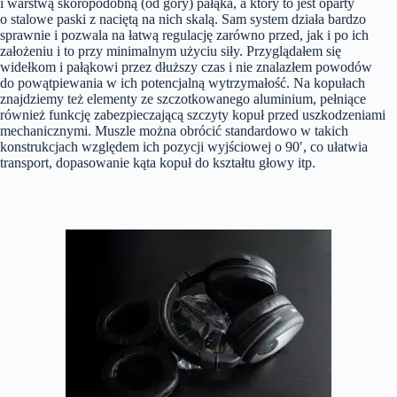
i warstwą skóropodobną (od góry) pałąka, a który to jest oparty
o stalowe paski z naciętą na nich skalą. Sam system działa bardzo
sprawnie i pozwala na łatwą regulację zarówno przed, jak i po ich
założeniu i to przy minimalnym użyciu siły. Przyglądałem się
widełkom i pałąkowi przez dłuższy czas i nie znalazłem powodów
do powątpiewania w ich potencjalną wytrzymałość. Na kopułach
znajdziemy też elementy ze szczotkowanego aluminium, pełniące
również funkcję zabezpieczającą szczyty kopuł przed uszkodzeniami
mechanicznymi. Muszle można obrócić standardowo w takich
konstrukcjach względem ich pozycji wyjściowej o 90′, co ułatwia
transport, dopasowanie kąta kopuł do kształtu głowy itp.