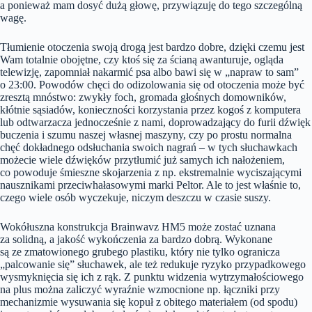
a ponieważ mam dosyć dużą głowę, przywiązuję do tego szczególną
wagę.
Tłumienie otoczenia swoją drogą jest bardzo dobre, dzięki czemu jest
Wam totalnie obojętne, czy ktoś się za ścianą awanturuje, ogląda
telewizję, zapomniał nakarmić psa albo bawi się w „napraw to sam”
o 23:00. Powodów chęci do odizolowania się od otoczenia może być
zresztą mnóstwo: zwykły foch, gromada głośnych domowników,
kłótnie sąsiadów, konieczności korzystania przez kogoś z komputera
lub odtwarzacza jednocześnie z nami, doprowadzający do furii dźwięk
buczenia i szumu naszej własnej maszyny, czy po prostu normalna
chęć dokładnego odsłuchania swoich nagrań – w tych słuchawkach
możecie wiele dźwięków przytłumić już samych ich nałożeniem,
co powoduje śmieszne skojarzenia z np. ekstremalnie wyciszającymi
nausznikami przeciwhałasowymi marki Peltor. Ale to jest właśnie to,
czego wiele osób wyczekuje, niczym deszczu w czasie suszy.
Wokółuszna konstrukcja Brainwavz HM5 może zostać uznana
za solidną, a jakość wykończenia za bardzo dobrą. Wykonane
są ze zmatowionego grubego plastiku, który nie tylko ogranicza
„palcowanie się” słuchawek, ale też redukuje ryzyko przypadkowego
wysmyknięcia się ich z rąk. Z punktu widzenia wytrzymałościowego
na plus można zaliczyć wyraźnie wzmocnione np. łączniki przy
mechanizmie wysuwania się kopuł z obitego materiałem (od spodu)