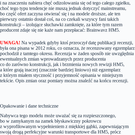
i na znaczeniu nabiera chęć odizolowania się od tego całego zgiełku,
choć tego typu tendencje nie muszą jednak dotyczyć mainstreamu,
bo część ofert zaczyna otwierać się i na modele droższe, ale ten
pierwszy ostatnio dostał coś, na co czekali wszyscy fani takich
konstrukcji – izolujące słuchawki zamknięte, za które tym razem
producent zdaje się nie każe nam przepłacać: Brainwavz HM5.
UWAGA!
Na wypadek gdyby ktoś
przeoczył
datę publikacji recenzji,
była ona pisana w 2012 roku, co oznacza, że recenzowany egzemplarz
pochodził z tamtego okresu. Recenzja w żaden sposób nie uwzględnia
ewentualnych zmian wprowadzanych przez producenta
co do zarówno konstrukcji, jak i brzmienia nowych rewizji HM5,
a które grają inaczej (znacznie bardziej liniowo) niż egzemplarz
z którym miałem styczność i przyjemność opisania w niniejszym
tekście. Opis zmian oraz pomiary można znaleźć na końcu recenzji.
Opakowanie i dane techniczne
Nabywca tego modelu może uważać się za rozpieszczonego,
bo w zamykanym na zamek błyskawiczny pokrowcu
z wyprofilowanym wypełnieniem z miękkiej gąbki, zapewniającym
swoją drogą perfekcyjne warunki transportowe dla HM5, prócz