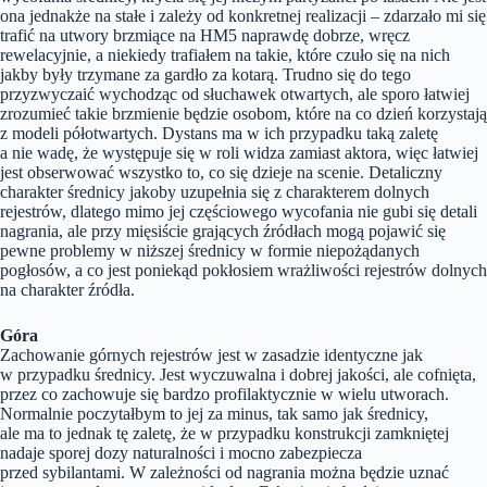
ona jednakże na stałe i zależy od konkretnej realizacji – zdarzało mi się
trafić na utwory brzmiące na HM5 naprawdę dobrze, wręcz
rewelacyjnie, a niekiedy trafiałem na takie, które czuło się na nich
jakby były trzymane za gardło za kotarą. Trudno się do tego
przyzwyczaić wychodząc od słuchawek otwartych, ale sporo łatwiej
zrozumieć takie brzmienie będzie osobom, które na co dzień korzystają
z modeli półotwartych. Dystans ma w ich przypadku taką zaletę
a nie wadę, że występuje się w roli widza zamiast aktora, więc łatwiej
jest obserwować wszystko to, co się dzieje na scenie. Detaliczny
charakter średnicy jakoby uzupełnia się z charakterem dolnych
rejestrów, dlatego mimo jej częściowego wycofania nie gubi się detali
nagrania, ale przy mięsiście grających źródłach mogą pojawić się
pewne problemy w niższej średnicy w formie niepożądanych
pogłosów, a co jest poniekąd pokłosiem wrażliwości rejestrów dolnych
na charakter źródła.
Góra
Zachowanie górnych rejestrów jest w zasadzie identyczne jak
w przypadku średnicy. Jest wyczuwalna i dobrej jakości, ale cofnięta,
przez co zachowuje się bardzo profilaktycznie w wielu utworach.
Normalnie poczytałbym to jej za minus, tak samo jak średnicy,
ale ma to jednak tę zaletę, że w przypadku konstrukcji zamkniętej
nadaje sporej dozy naturalności i mocno zabezpiecza
przed sybilantami. W zależności od nagrania można będzie uznać