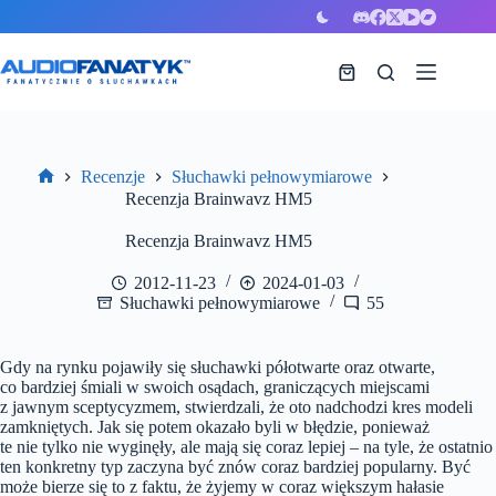
Przejdź
do
treści
Koszyk
Recenzje
Słuchawki pełnowymiarowe
Strona
Recenzja Brainwavz HM5
główna
Recenzja Brainwavz HM5
2012-11-23
2024-01-03
Słuchawki pełnowymiarowe
55
Gdy na rynku pojawiły się słuchawki półotwarte oraz otwarte,
co bardziej śmiali w swoich osądach, graniczących miejscami
z jawnym sceptycyzmem, stwierdzali, że oto nadchodzi kres modeli
zamkniętych. Jak się potem okazało byli w błędzie, ponieważ
te nie tylko nie wyginęły, ale mają się coraz lepiej – na tyle, że ostatnio
ten konkretny typ zaczyna być znów coraz bardziej popularny. Być
może bierze się to z faktu, że żyjemy w coraz większym hałasie