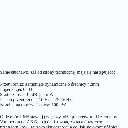
Same słuchawki zaś od strony technicznej mają się następująco:
Przetworniki: zamknięte dynamiczne o średnicy 42mm
Impedancja: 64 Ω
Skuteczność: 105dB @ 1mW
Pasmo przenoszenia: 10 Hz – 26.5KHz
Nominalna moc wejściowa: 100mW
O ile opór HM5 stawiają większy, niż np. przetworniki z rodziny
Varimotion od AKG, to jednak uwagę zwraca duży rozmiar
przetworników i wysoka skuteczność, a co, jak się okaże później,