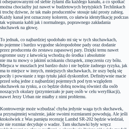
i odseparowanymi od siebie żyłami dla każdego kanału, a co spotkać
można chociażby już nawet w budżetowych brytyjskich Techlinkach
i trochę dziwne, że tak mało producentów stosuje taki prosty zabieg.
Każdy kanał jest oznaczony kolorem, co ułatwia identyfikację podczas
tak wpinania kabli jak i normalnego, poprawnego zakładania
słuchawek na głowę.
To jednak, co najbardziej spodobało mi się w tych słuchawkach,
to pojemne i bardzo wygodne skóropodobne pady oraz dodanie
przez producenta do zestawu zapasowej pary. Dzięki temu nawet
ogromne uszy z łatwością wchodzą do środka i absolutnie
nie ma tu mowy o jakimś uciskaniu chrząstek, zmęczeniu czy bólu.
Miejsca w muszlach jest bardzo dużo i nie będzie żadnego ryzyka, jak
ma to miejsce w innych, mniejszych słuchawkach, że uszy będą się
pociły i powstanie z tego tytułu jakiś dyskomfort. Definitywnie macie
przed sobą jedne z najbardziej pojemnych pod tym względem
słuchawek na rynku, a co będzie dobrą nowiną również dla osób
noszących okulary (przymierzało je parę osób w celu weryfikacji),
nawet Jerzy Urban nie miałby z nimi problemu.
Kontrowersje może wzbudzać chyba jedynie waga tych słuchawek,
a przynajmniej wrażenie, jakie swoimi rozmiarami powodują. Ale jeśli
ktokolwiek z Was pamięta recenzję Lambd SR-202 będzie wiedział,
że nie rozmiar decyduje o wadze. Tam słuchawki były wręcz