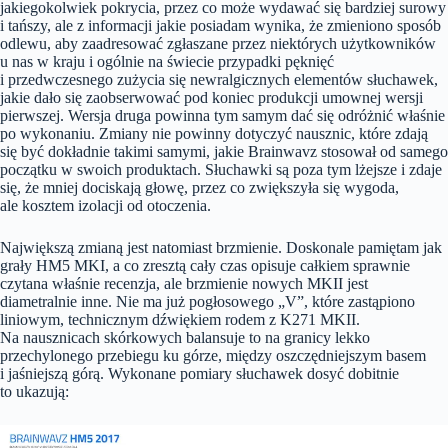
jakiegokolwiek pokrycia, przez co może wydawać się bardziej surowy
i tańszy, ale z informacji jakie posiadam wynika, że zmieniono sposób
odlewu, aby zaadresować zgłaszane przez niektórych użytkowników
u nas w kraju i ogólnie na świecie przypadki pęknięć
i przedwczesnego zużycia się newralgicznych elementów słuchawek,
jakie dało się zaobserwować pod koniec produkcji umownej wersji
pierwszej. Wersja druga powinna tym samym dać się odróżnić właśnie
po wykonaniu. Zmiany nie powinny dotyczyć nausznic, które zdają
się być dokładnie takimi samymi, jakie Brainwavz stosował od samego
początku w swoich produktach. Słuchawki są poza tym lżejsze i zdaje
się, że mniej dociskają głowę, przez co zwiększyła się wygoda,
ale kosztem izolacji od otoczenia.
Największą zmianą jest natomiast brzmienie. Doskonale pamiętam jak
grały HM5 MKI, a co zresztą cały czas opisuje całkiem sprawnie
czytana właśnie recenzja, ale brzmienie nowych MKII jest
diametralnie inne. Nie ma już pogłosowego „V”, które zastąpiono
liniowym, technicznym dźwiękiem rodem z K271 MKII.
Na nausznicach skórkowych balansuje to na granicy lekko
przechylonego przebiegu ku górze, między oszczędniejszym basem
i jaśniejszą górą. Wykonane pomiary słuchawek dosyć dobitnie
to ukazują: