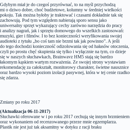
Gdybym miał je do czegoś przyrównać, to na myśl przychodzą
mi o dziwo dobre, choć budżetowe, kolumny w średniej wielkości
pokoju. Tak można byłoby je traktować i czasami dokładnie tak się
zachowują. Pod tym względem nabierają sporo sensu jako
uniwersalny sprzęt wykazujący cechy zarówno narzędzia do pracy
i analizy nagrań, jak i sprzętu domowego do wszelkich zastosowań:
muzyki, gier i filmów. I to bez konieczności weryfikowania swojej
audioteki z tytułu „bo coś tam nie brzmi tak jak powinno”. A jeśli
do tego dochodzi konieczność odizolowania się od hałasów otoczenia,
czyli po prostu chęć skupienia się tylko i wyłącznie na tym, co dzieje
się w naszych słuchawkach, Brainwavz HM5 stają się bardzo
łakomym kąskiem wartym rozważenia. Ze swojej strony wystawiam
rekomendację za całokształt, monitorowy charakter, świetne nausznice
oraz bardzo wysoki poziom izolacji pasywnej, która w tej cenie rzadko
się zdarza.
Zmiany po roku 2017
(Aktualizacja 06-11-2017)
Słuchawki oferowane w i po roku 2017 cechują się innym brzmieniem
oraz wykonaniem od recenzowanego przeze mnie egzemplarza.
Plastik nie jest już tak aksamitny w dotyku z racji braku