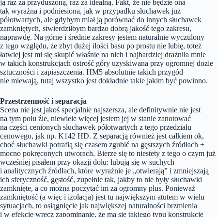
ją raz za przyduszoną, raz za idealną. Fakt, że nie będzie ona
tak wyraźna i podniesiona, jak w przypadku słuchawek już
półotwartych, ale gdybym miał ją porównać do innych słuchawek
zamkniętych, stwierdziłbym bardzo dobrą jakość tego zakresu,
naprawdę. Na górne i średnie zakresy jestem naturalnie wyczulony
z tego względu, że zbyt dużej ilości basu po prostu nie lubię, toteż
łatwiej jest mi się skupić właśnie na nich i najbardziej drażniła mnie
w takich konstrukcjach ostrość góry uzyskiwana przy ogromnej dozie
sztuczności i zapiaszczenia. HM5 absolutnie takich przygód
nie miewają, tutaj wszystko jest dokładnie takie jakim być powinno.
Przestrzenność i separacja
Scena nie jest jakoś specjalnie najszersza, ale definitywnie nie jest
na tym polu źle, niewiele więcej jestem jej w stanie zanotować
na części cenionych słuchawek półotwartych z tego przedziału
cenowego, jak np. K142 HD. Z separacją również jest całkiem ok,
choć słuchawki potrafią się czasem zgubić na gęstszych źródłach +
mocno pokręconych utworach. Bierze się to niestety z tego o czym już
wcześniej pisałem przy okazji dołu: lubują się w suchych
i analitycznych źródłach, które wyraźnie je „otwierają” i zmniejszają
ich sferyczność, gęstość, zupełnie tak, jakby to nie były słuchawki
zamknięte, a co można poczytać im za ogromny plus. Ponieważ
zamkniętość (a więc i izolacja) jest tu największym atutem w wielu
sytuacjach, to osiągnięcie jak największej naturalności brzmienia
i w efekcie wręcz zapominanie, że ma się takiego typu konstrukcję