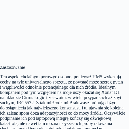
Zastosowanie
Ten aspekt chciałbym poruszyć osobno, ponieważ HM5 wykazują
cechy na tyle uniwersalnego sprzętu, że powstać może szereg pytań
i wątpliwości odnośnie potencjalnego dla nich źródła. Idealnym
kompanem pod tym względem na moje uszy okazał się Xonar D1
na układzie Cirrus Logic i ze swoim, w wielu przypadkach aż zbyt
suchym, JRC5532. Z takimi źródłami Brainwavz próbują dążyć
do osiągnięcia jak największego konsensusu i tu ujawnia się kolejna
ich zaleta: spora doza adaptacyjności co do mocy źródła. Oczywiście
podpinanie ich pod laptopową integrę kończy się dźwiękową
katastrofą, ale nawet tam można usłyszeć ich próby ratowania
słuchacza przed jego niewątpliwie genialnymi pomysłami.