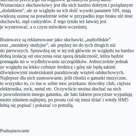
Wzmacniacz słuchawkowy jest dla nich bardzo dobrym i pożądanym
„dodatkiem”, ale ze względu na ich dość wysoki parametr SPL mają
większą szansę na poradzenie sobie w przypadku jego braku niż inne
słuchawki, stąd cudzysłów. Z tego tytułu też łatwiej jest
je wysterować, a o czym mówiłem wcześniej.
Brainwavz są reklamowane jako słuchawki „audiofilskie”
oraz „monitory studyjne”, ale prędzej im do tych drugich niż
do pierwszych. Sprawdzą się w tej roli głównie ze względu na bardzo
dobrą izolację od otoczenia oraz sporą detaliczność, która będzie
pomagała im w wydłubywaniu szczególików. Jednocześnie jednak
ze względu na lekko cofnięte średnicę i górę nie będą takimi
dźwiękowymi znaleziskami paraliżowały wrażeń odsłuchowych.
Najlepsze dla nich zastosowanie, jeśli chodzi o gatunki muzyczne,
to wszystko to, co ma w sobie moc przekazu: dowolny club, cięższa
elektronika, rock, metal etc. Oczywiście można słuchać na nich
z powodzeniem innego gatunku, ale fakt faktem powyższe wypadają
moim zdaniem najlepiej, po prostu coś się musi dziać i wtedy HM5
lubią się popisać i pokazać co potrafią.
Podsumowanie