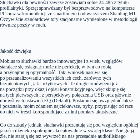
Słuchawki dla pewności zawsze zostawiam sobie 24-48h z tytułu
profilaktyki. Sprzęt sprawdzany był bezprzewodowo na komputerze
PC oraz w komunikacji ze smartfonem i odtwarzaczem Shanling M1.
Oczywiście standardowe tory stacjonarne wymienione w metodologii
również poszły w ruch.
Jakość dźwięku
Mobius to słuchawki bardzo innowacyjne i z wielu względów
starające się osiągnąć może nie perfekcję w tym co robią,
a przynajmniej optymalność. Taki wniosek nasuwa się
po przeanalizowaniu wszystkich ich cech, zarówno tych
brzmieniowych, jak i użytkowych. Te drugie omówiłem już
na początku przy okazji opisu konstrukcyjnego, więc skupię się
na tych pierwszych i z perspektywy połączenia USB oraz głównie
domyślnych ustawień EQ (Default). Postaram się uwzględnić także
i pozostałe, moim zdaniem najciekawsze, tryby, przypisując od razu
do nich w treści korespondujące z nimi pomiary akustyczne.
Co do zasady jednak, słuchawki prezentują się pod względem ogólnej
jakości dźwięku spokojnie akceptowalnie w swojej klasie. Nie grają
źle, nie starają się też wywrzeć na nas przesadnie audiofilskiego