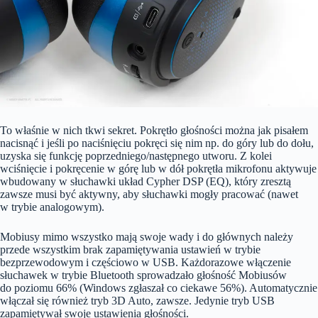
To właśnie w nich tkwi sekret. Pokrętło głośności można jak pisałem
nacisnąć i jeśli po naciśnięciu pokręci się nim np. do góry lub do dołu,
uzyska się funkcję poprzedniego/następnego utworu. Z kolei
wciśnięcie i pokręcenie w górę lub w dół pokrętła mikrofonu aktywuje
wbudowany w słuchawki układ Cypher DSP (EQ), który zresztą
zawsze musi być aktywny, aby słuchawki mogły pracować (nawet
w trybie analogowym).
Mobiusy mimo wszystko mają swoje wady i do głównych należy
przede wszystkim brak zapamiętywania ustawień w trybie
bezprzewodowym i częściowo w USB. Każdorazowe włączenie
słuchawek w trybie Bluetooth sprowadzało głośność Mobiusów
do poziomu 66% (Windows zgłaszał co ciekawe 56%). Automatycznie
włączał się również tryb 3D Auto, zawsze. Jedynie tryb USB
zapamiętywał swoje ustawienia głośności.