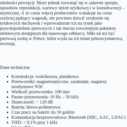
zdolności percepcji. Może jednak rozwinąć się w zakresie sprzętu,
sposobów reprodukcji, warstwy stricte użytkowej i w konsekwencji –
użytecznej. A że coraz więcej producentów wskakuje na coraz
szybciej pędzący wagonik, nie powinno dziwić zrodzenie się
tytułowych słuchawek i wprowadzenie ich na rynek jako
prawdopodobnie pierwszych z tak mocno rozwiniętym pakietem
efektowym dostępnym dla masowego odbiorcy. Miło mi też być
pierwszą osobą w Polsce, która wyda na ich temat pełnowymiarową
recenzję.
Dane techniczne
Konstrukcja: wokółuszna, plastikowa
Przetworniki: magnetostatyczne, zamknięte, magnesy
neodymowe N50
Wielkość przetwornika: 100 mm
Pasmo przenoszenia: 10 Hz – 50 kHz
Skuteczność: > 120 dB
Bateria: litowo-polimerowa
Czas pracy na baterii: do 10 godzin
Komunikacja bezprzewodowa: Bluetooth (SBC, AAC, LDAC)
THD: < 0,1% przy 1 kHz