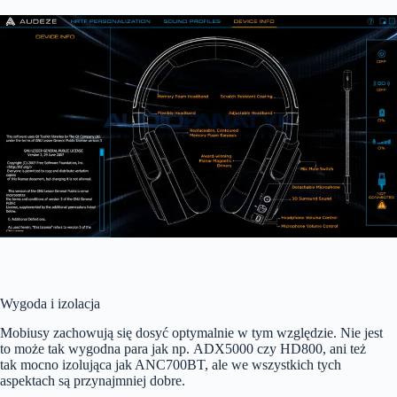
Wygoda i izolacja
Mobiusy zachowują się dosyć optymalnie w tym względzie. Nie jest
to może tak wygodna para jak np. ADX5000 czy HD800, ani też
tak mocno izolująca jak ANC700BT, ale we wszystkich tych
aspektach są przynajmniej dobre.