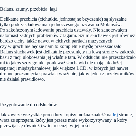
Balans, szumy, przebicia, lagi
Delikatne przebicia (cichutkie, jednostajne bzyczenie) są słyszalne
tylko podczas ładowania i jednoczesnego używania Mobiusów.
Po zakończonym ładowaniu przebicia ustawały. Nie zanotowałem
natomiast żadnych problemów z lagami. Szum słuchawek jest również
bardzo cichy, także nawet w cichych partiach muzycznych
czy w grach nie będzie nam to kompletnie myślę przeszkadzało.
Balans słuchawek jest delikatnie przesunięty na lewą stronę w zakresie
basu z racji ulokowania jej właśnie tam. W odsłuchu nie przeszkadzało
mi to jakoś szczególnie, ponieważ słuchawki nie mają tak dużej
separacji międzykanałowej jak większe LCD, w których już nawet
drobne przesunięcia sprawiają wrażenie, jakby jeden z przetworników
nie działał prawidłowo.
Przygotowanie do odsłuchów
Jak zawsze wszystkie procedury i opisy można znaleźć na
tej
stronie,
wraz ze sprzętem, który jest przeze mnie wykorzystywany, a który
przewija się również i w tej recenzji w jej treści.