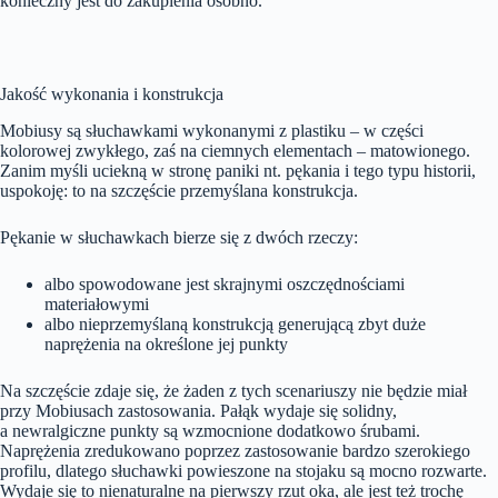
konieczny jest do zakupienia osobno.
Jakość wykonania i konstrukcja
Mobiusy są słuchawkami wykonanymi z plastiku – w części
kolorowej zwykłego, zaś na ciemnych elementach – matowionego.
Zanim myśli uciekną w stronę paniki nt. pękania i tego typu historii,
uspokoję: to na szczęście przemyślana konstrukcja.
Pękanie w słuchawkach bierze się z dwóch rzeczy:
albo spowodowane jest skrajnymi oszczędnościami
materiałowymi
albo nieprzemyślaną konstrukcją generującą zbyt duże
naprężenia na określone jej punkty
Na szczęście zdaje się, że żaden z tych scenariuszy nie będzie miał
przy Mobiusach zastosowania. Pałąk wydaje się solidny,
a newralgiczne punkty są wzmocnione dodatkowo śrubami.
Naprężenia zredukowano poprzez zastosowanie bardzo szerokiego
profilu, dlatego słuchawki powieszone na stojaku są mocno rozwarte.
Wydaje się to nienaturalne na pierwszy rzut oka, ale jest też trochę