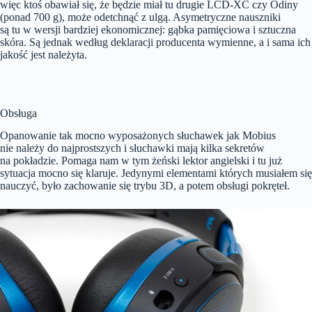
więc ktoś obawiał się, że będzie miał tu drugie LCD-XC czy Odiny
(ponad 700 g), może odetchnąć z ulgą. Asymetryczne nauszniki
są tu w wersji bardziej ekonomicznej: gąbka pamięciowa i sztuczna
skóra. Są jednak według deklaracji producenta wymienne, a i sama ich
jakość jest należyta.
Obsługa
Opanowanie tak mocno wyposażonych słuchawek jak Mobius
nie należy do najprostszych i słuchawki mają kilka sekretów
na pokładzie. Pomaga nam w tym żeński lektor angielski i tu już
sytuacja mocno się klaruje. Jedynymi elementami których musiałem się
nauczyć, było zachowanie się trybu 3D, a potem obsługi pokręteł.