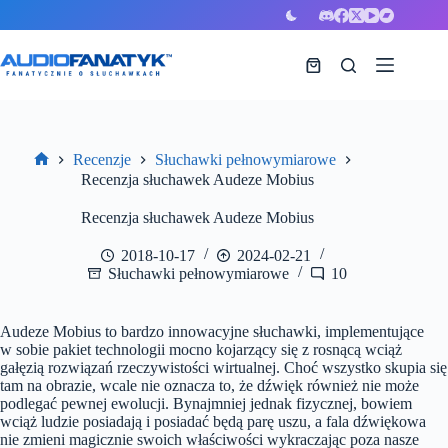
Przejdź
do
treści
Koszyk
Recenzje
Słuchawki pełnowymiarowe
Strona
Recenzja słuchawek Audeze Mobius
główna
Recenzja słuchawek Audeze Mobius
2018-10-17
2024-02-21
Słuchawki pełnowymiarowe
10
Audeze Mobius to bardzo innowacyjne słuchawki, implementujące
w sobie pakiet technologii mocno kojarzący się z rosnącą wciąż
gałęzią rozwiązań rzeczywistości wirtualnej. Choć wszystko skupia się
tam na obrazie, wcale nie oznacza to, że dźwięk również nie może
podlegać pewnej ewolucji. Bynajmniej jednak fizycznej, bowiem
wciąż ludzie posiadają i posiadać będą parę uszu, a fala dźwiękowa
nie zmieni magicznie swoich właściwości wykraczając poza nasze