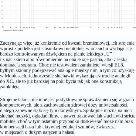
Zaczynając więc już konkretnie od kwestii brzmieniowej, ich strojenie
wprost z pudełka jest stosunkowo neutralne, w odsłuchu wydając się
bardzo kontrolowanym dźwiękiem na planie lekkiego „U”
i z naciskiem albo równomiernie na oba skraje pasma, albo z lekką
dominacją sopranu. Choć nie testowałem zamkniętej wersji EL8,
byłbym skłonny podejrzewać analogie między nim, a tym co uzyskuję
w Mobiusach. Jednocześnie słuchawki wykazują też trochę analogii
do XC, ale to już bardziej na polu bycia tak jak one konstrukcją
zamkniętą.
Strojenie takie a nie inne jest podyktowane sprawdzaniem się w grach
komputerowych, ale z zachowaniem zdrowej dozy uniwersalności,
dlatego zapewne stało się tym domyślnym. Spokojnie można na nich
słuchać muzyki, oglądać filmy, a nawet traktować jak słuchawki stricte
mobilne, choć w tym ostatnim przypadku doskwierać może nam brak
kompensacji basu lub aktywnej redukcji szumów, zwłaszcza
w miejscach o dużym natężeniu hałasu.