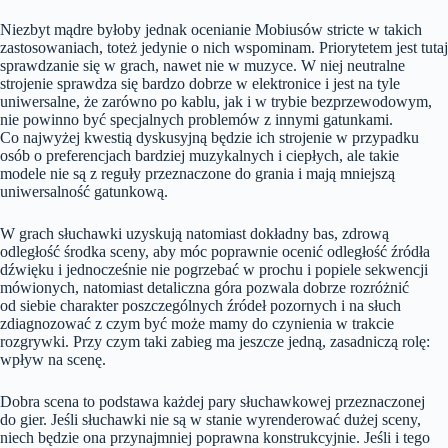
Niezbyt mądre byłoby jednak ocenianie Mobiusów stricte w takich
zastosowaniach, toteż jedynie o nich wspominam. Priorytetem jest tutaj
sprawdzanie się w grach, nawet nie w muzyce. W niej neutralne
strojenie sprawdza się bardzo dobrze w elektronice i jest na tyle
uniwersalne, że zarówno po kablu, jak i w trybie bezprzewodowym,
nie powinno być specjalnych problemów z innymi gatunkami.
Co najwyżej kwestią dyskusyjną będzie ich strojenie w przypadku
osób o preferencjach bardziej muzykalnych i ciepłych, ale takie
modele nie są z reguły przeznaczone do grania i mają mniejszą
uniwersalność gatunkową.
W grach słuchawki uzyskują natomiast dokładny bas, zdrową
odległość środka sceny, aby móc poprawnie ocenić odległość źródła
dźwięku i jednocześnie nie pogrzebać w prochu i popiele sekwencji
mówionych, natomiast detaliczna góra pozwala dobrze rozróżnić
od siebie charakter poszczególnych źródeł pozornych i na słuch
zdiagnozować z czym być może mamy do czynienia w trakcie
rozgrywki. Przy czym taki zabieg ma jeszcze jedną, zasadniczą rolę:
wpływ na scenę.
Dobra scena to podstawa każdej pary słuchawkowej przeznaczonej
do gier. Jeśli słuchawki nie są w stanie wyrenderować dużej sceny,
niech będzie ona przynajmniej poprawna konstrukcyjnie. Jeśli i tego