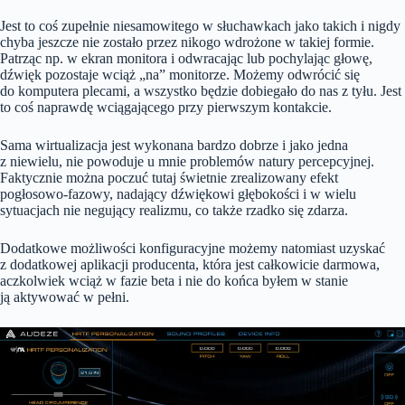
Jest to coś zupełnie niesamowitego w słuchawkach jako takich i nigdy
chyba jeszcze nie zostało przez nikogo wdrożone w takiej formie.
Patrząc np. w ekran monitora i odwracając lub pochylając głowę,
dźwięk pozostaje wciąż „na” monitorze. Możemy odwrócić się
do komputera plecami, a wszystko będzie dobiegało do nas z tyłu. Jest
to coś naprawdę wciągającego przy pierwszym kontakcie.
Sama wirtualizacja jest wykonana bardzo dobrze i jako jedna
z niewielu, nie powoduje u mnie problemów natury percepcyjnej.
Faktycznie można poczuć tutaj świetnie zrealizowany efekt
pogłosowo-fazowy, nadający dźwiękowi głębokości i w wielu
sytuacjach nie negujący realizmu, co także rzadko się zdarza.
Dodatkowe możliwości konfiguracyjne możemy natomiast uzyskać
z dodatkowej aplikacji producenta, która jest całkowicie darmowa,
aczkolwiek wciąż w fazie beta i nie do końca byłem w stanie
ją aktywować w pełni.