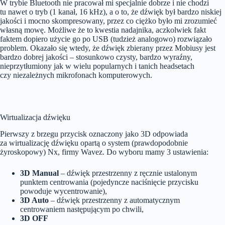
W trybie Bluetooth nie pracował mi specjalnie dobrze i nie chodzi
tu nawet o tryb (1 kanał, 16 kHz), a o to, że dźwięk był bardzo niskiej
jakości i mocno skompresowany, przez co ciężko było mi zrozumieć
własną mowę. Możliwe że to kwestia nadajnika, aczkolwiek fakt
faktem dopiero użycie go po USB (tudzież analogowo) rozwiązało
problem. Okazało się wtedy, że dźwięk zbierany przez Mobiusy jest
bardzo dobrej jakości – stosunkowo czysty, bardzo wyraźny,
nieprzytłumiony jak w wielu popularnych i tanich headsetach
czy niezależnych mikrofonach komputerowych.
Wirtualizacja dźwięku
Pierwszy z brzegu przycisk oznaczony jako 3D odpowiada
za wirtualizację dźwięku opartą o system (prawdopodobnie
żyroskopowy) Nx, firmy Wavez. Do wyboru mamy 3 ustawienia:
3D Manual
– dźwięk przestrzenny z ręcznie ustalonym
punktem centrowania (pojedyncze naciśnięcie przycisku
powoduje wycentrowanie),
3D Auto
– dźwięk przestrzenny z automatycznym
centrowaniem następującym po chwili,
3D OFF