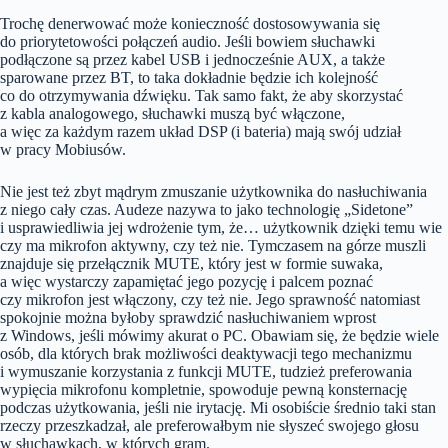
Trochę denerwować może konieczność dostosowywania się
do priorytetowości połączeń audio. Jeśli bowiem słuchawki
podłączone są przez kabel USB i jednocześnie AUX, a także
sparowane przez BT, to taka dokładnie będzie ich kolejność
co do otrzymywania dźwięku. Tak samo fakt, że aby skorzystać
z kabla analogowego, słuchawki muszą być włączone,
a więc za każdym razem układ DSP (i bateria) mają swój udział
w pracy Mobiusów.
Nie jest też zbyt mądrym zmuszanie użytkownika do nasłuchiwania
z niego cały czas. Audeze nazywa to jako technologię „Sidetone”
i usprawiedliwia jej wdrożenie tym, że… użytkownik dzięki temu wie
czy ma mikrofon aktywny, czy też nie. Tymczasem na górze muszli
znajduje się przełącznik MUTE, który jest w formie suwaka,
a więc wystarczy zapamiętać jego pozycję i palcem poznać
czy mikrofon jest włączony, czy też nie. Jego sprawność natomiast
spokojnie można byłoby sprawdzić nasłuchiwaniem wprost
z Windows, jeśli mówimy akurat o PC. Obawiam się, że będzie wiele
osób, dla których brak możliwości deaktywacji tego mechanizmu
i wymuszanie korzystania z funkcji MUTE, tudzież preferowania
wypięcia mikrofonu kompletnie, spowoduje pewną konsternację
podczas użytkowania, jeśli nie irytację. Mi osobiście średnio taki stan
rzeczy przeszkadzał, ale preferowałbym nie słyszeć swojego głosu
w słuchawkach, w których gram.