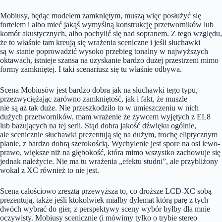
Mobiusy, będąc modelem zamkniętym, muszą więc posłużyć się
fortelem i albo mieć jakąś wymyślną konstrukcję przetworników lub
komór akustycznych, albo pochylić się nad sopranem. Z tego względu,
że to właśnie tam kreują się wrażenia sceniczne i jeśli słuchawki
są w stanie poprowadzić wysoko przebieg tonalny w najwyższych
oktawach, istnieje szansa na uzyskanie bardzo dużej przestrzeni mimo
formy zamkniętej. I taki scenariusz się tu właśnie odbywa.
Scena Mobiusów jest bardzo dobra jak na słuchawki tego typu,
przezwyciężając zarówno zamkniętość, jak i fakt, że muszle
nie są aż tak duże. Nie przeszkodziło to w umieszczeniu w nich
dużych przetworników, mam wrażenie że żywcem wyjętych z EL8
lub bazujących na tej serii. Stąd dobra jakość dźwięku ogólnie,
ale scenicznie słuchawki prezentują się na dużym, trochę eliptycznym
planie, z bardzo dobrą szerokością. Wychylenie jest spore na osi lewo-
prawo, większe niż na głębokość, która mimo wszystko zachowuje się
jednak należycie. Nie ma tu wrażenia „efektu studni”, ale przybliżony
wokal z XC również to nie jest.
Scena całościowo zresztą przewyższa to, co droższe LCD-XC sobą
prezentują, także jeśli ktokolwiek miałby dylemat którą parę z tych
dwóch wybrać do gier, z perspektywy sceny wybór byłby dla mnie
oczywisty. Mobiusy scenicznie (i mówimy tylko o trybie stereo