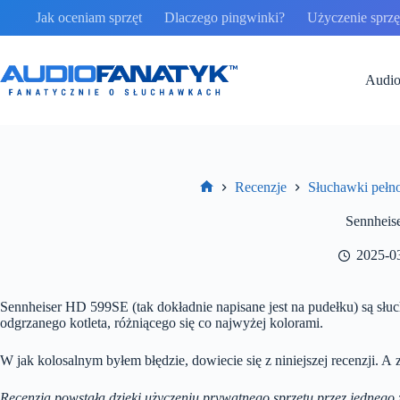
Przejdź
Jak oceniam sprzęt
Dlaczego pingwinki?
Użyczenie sprzęt
do
treści
Audio
Recenzje
Słuchawki peł
Strona
główna
Sennheis
2025-0
Sennheiser HD 599SE (tak dokładnie napisane jest na pudełku) są słu
odgrzanego kotleta, różniącego się co najwyżej kolorami.
W jak kolosalnym byłem błędzie, dowiecie się z niniejszej recenzji.
A z
Recenzja powstała dzięki użyczeniu prywatnego sprzętu przez jednego z