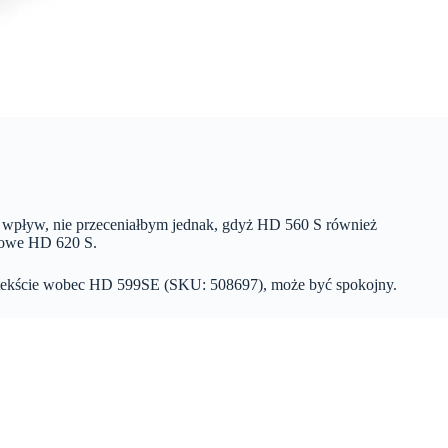
 wpływ, nie przeceniałbym jednak, gdyż HD 560 S również
 nowe HD 620 S.
kontekście wobec HD 599SE (SKU: 508697), może być spokojny.