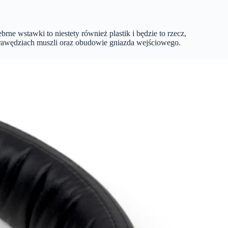
ebrne wstawki to niestety również plastik i będzie to rzecz,
a krawędziach muszli oraz obudowie gniazda wejściowego.