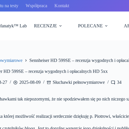
u na testy
Współpraca
Kontakt
fanatyk™ Lab
RECENZJE
POLECANE
A
nowymiarowe
Sennheiser HD 599SE – recenzja wygodnych i opłac
er HD 599SE – recenzja wygodnych i opłacalnych HD 5xx
3-27
2025-08-09
Słuchawki pełnowymiarowe
34
chawkami tak niepozornymi, że nie spodziewałem się po nich niczego s
a której możliwość realizacji serdecznie dziękuję p. Piotrowi, właścic
 czytelników bloga. Jest to doraźne wsparcie jego działalności i publi