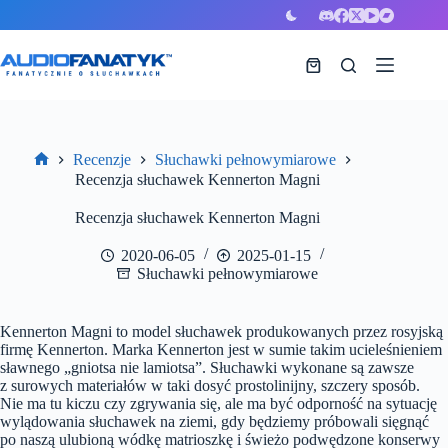
Przejdź
do
treści
Koszyk
Recenzje
Słuchawki pełnowymiarowe
Strona
Recenzja słuchawek Kennerton Magni
główna
Recenzja słuchawek Kennerton Magni
2020-06-05
2025-01-15
Słuchawki pełnowymiarowe
Kennerton Magni to model słuchawek produkowanych przez rosyjską
firmę Kennerton. Marka Kennerton jest w sumie takim ucieleśnieniem
sławnego „gniotsa nie lamiotsa”. Słuchawki wykonane są zawsze
z surowych materiałów w taki dosyć prostolinijny, szczery sposób.
Nie ma tu kiczu czy zgrywania się, ale ma być odporność na sytuację
wylądowania słuchawek na ziemi, gdy będziemy próbowali sięgnąć
po naszą ulubioną wódkę matrioszkę i świeżo podwędzone konserwy