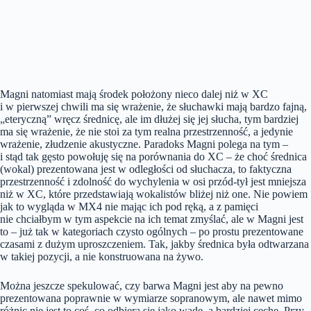
Magni natomiast mają środek położony nieco dalej niż w XC
i w pierwszej chwili ma się wrażenie, że słuchawki mają bardzo fajną,
„eteryczną” wręcz średnicę, ale im dłużej się jej słucha, tym bardziej
ma się wrażenie, że nie stoi za tym realna przestrzenność, a jedynie
wrażenie, złudzenie akustyczne. Paradoks Magni polega na tym –
i stąd tak gęsto powołuję się na porównania do XC – że choć średnica
(wokal) prezentowana jest w odległości od słuchacza, to faktyczna
przestrzenność i zdolność do wychylenia w osi przód-tył jest mniejsza
niż w XC, które przedstawiają wokalistów bliżej niż one. Nie powiem
jak to wygląda w MX4 nie mając ich pod ręką, a z pamięci
nie chciałbym w tym aspekcie na ich temat zmyślać, ale w Magni jest
to – już tak w kategoriach czysto ogólnych – po prostu prezentowane
czasami z dużym uproszczeniem. Tak, jakby średnica była odtwarzana
w takiej pozycji, a nie konstruowana na żywo.
Można jeszcze spekulować, czy barwa Magni jest aby na pewno
prezentowana poprawnie w wymiarze sopranowym, ale nawet mimo
różnic nie jest to coś, co odbiera się jako wadę, a bardziej cechę. Przy