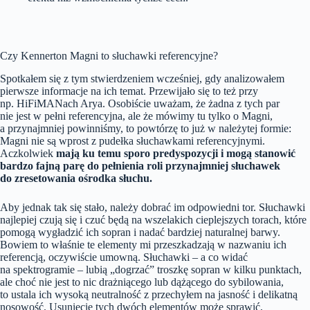
Czy Kennerton Magni to słuchawki referencyjne?
Spotkałem się z tym stwierdzeniem wcześniej, gdy analizowałem
pierwsze informacje na ich temat. Przewijało się to też przy
np. HiFiMANach Arya. Osobiście uważam, że żadna z tych par
nie jest w pełni referencyjna, ale że mówimy tu tylko o Magni,
a przynajmniej powinniśmy, to powtórzę to już w należytej formie:
Magni nie są wprost z pudełka słuchawkami referencyjnymi.
Aczkolwiek
mają ku temu sporo predyspozycji i mogą stanowić
bardzo fajną parę do pełnienia roli przynajmniej słuchawek
do zresetowania ośrodka słuchu.
Aby jednak tak się stało, należy dobrać im odpowiedni tor. Słuchawki
najlepiej czują się i czuć będą na wszelakich cieplejszych torach, które
pomogą wygładzić ich sopran i nadać bardziej naturalnej barwy.
Bowiem to właśnie te elementy mi przeszkadzają w nazwaniu ich
referencją, oczywiście umowną. Słuchawki – a co widać
na spektrogramie – lubią „dogrzać” troszkę sopran w kilku punktach,
ale choć nie jest to nic drażniącego lub dążącego do sybilowania,
to ustala ich wysoką neutralność z przechyłem na jasność i delikatną
nosowość. Usunięcie tych dwóch elementów może sprawić,