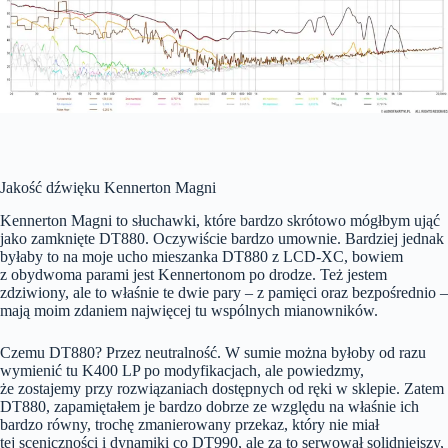
Jakość dźwięku Kennerton Magni
Kennerton Magni to słuchawki, które bardzo skrótowo mógłbym ująć
jako zamknięte DT880. Oczywiście bardzo umownie. Bardziej jednak
byłaby to na moje ucho mieszanka DT880 z LCD-XC, bowiem
z obydwoma parami jest Kennertonom po drodze. Też jestem
zdziwiony, ale to właśnie te dwie pary – z pamięci oraz bezpośrednio –
mają moim zdaniem najwięcej tu wspólnych mianowników.
Czemu DT880? Przez neutralność. W sumie można byłoby od razu
wymienić tu K400 LP po modyfikacjach, ale powiedzmy,
że zostajemy przy rozwiązaniach dostępnych od ręki w sklepie. Zatem
DT880, zapamiętałem je bardzo dobrze ze względu na właśnie ich
bardzo równy, trochę zmanierowany przekaz, który nie miał
tej sceniczności i dynamiki co DT990, ale za to serwował solidniejszy,