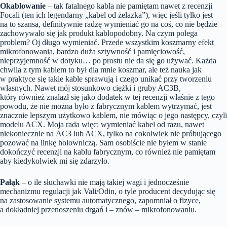
Okablowanie
– tak fatalnego kabla nie pamiętam nawet z recenzji
Focali (ten ich legendarny „kabel od żelazka”), więc jeśli tylko jest
na to szansa, definitywnie radzę wymieniać go na coś, co nie będzie
zachowywało się jak produkt kablopodobny. Na czym polega
problem? Oj długo wymieniać. Przede wszystkim koszmarny efekt
mikrofonowania, bardzo duża sztywność i pamięciowość,
nieprzyjemność w dotyku… po prostu nie da się go używać. Każda
chwila z tym kablem to był dla mnie koszmar, ale też nauka jak
w praktyce się takie kable sprawują i czego unikać przy tworzeniu
własnych. Nawet mój stosunkowo ciężki i gruby AC3B,
który również znalazł się jako dodatek w tej recenzji właśnie z tego
powodu, że nie można było z fabrycznym kablem wytrzymać, jest
znacznie lepszym użytkowo kablem, nie mówiąc o jego następcy, czyli
modelu ACX. Moja rada więc: wymieniać kabel od razu, nawet
niekoniecznie na AC3 lub ACX, tylko na cokolwiek nie próbującego
pozować na linkę holowniczą. Sam osobiście nie byłem w stanie
dokończyć recenzji na kablu fabrycznym, co również nie pamiętam
aby kiedykolwiek mi się zdarzyło.
Pałąk
– o ile słuchawki nie mają takiej wagi i jednocześnie
mechanizmu regulacji jak Vali/Odin, o tyle producent decydując się
na zastosowanie systemu automatycznego, zapomniał o fizyce,
a dokładniej przenoszeniu drgań i – znów – mikrofonowaniu.