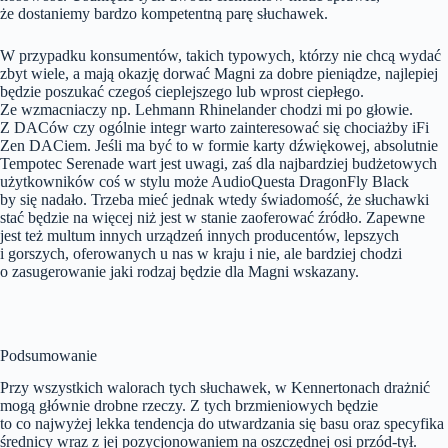
że dostaniemy bardzo kompetentną parę słuchawek.
W przypadku konsumentów, takich typowych, którzy nie chcą wydać
zbyt wiele, a mają okazję dorwać Magni za dobre pieniądze, najlepiej
będzie poszukać czegoś cieplejszego lub wprost ciepłego.
Ze wzmacniaczy np. Lehmann Rhinelander chodzi mi po głowie.
Z DACów czy ogólnie integr warto zainteresować się chociażby iFi
Zen DACiem. Jeśli ma być to w formie karty dźwiękowej, absolutnie
Tempotec Serenade wart jest uwagi, zaś dla najbardziej budżetowych
użytkowników coś w stylu może AudioQuesta DragonFly Black
by się nadało. Trzeba mieć jednak wtedy świadomość, że słuchawki
stać będzie na więcej niż jest w stanie zaoferować źródło. Zapewne
jest też multum innych urządzeń innych producentów, lepszych
i gorszych, oferowanych u nas w kraju i nie, ale bardziej chodzi
o zasugerowanie jaki rodzaj będzie dla Magni wskazany.
Podsumowanie
Przy wszystkich walorach tych słuchawek, w Kennertonach drażnić
mogą głównie drobne rzeczy. Z tych brzmieniowych będzie
to co najwyżej lekka tendencja do utwardzania się basu oraz specyfika
średnicy wraz z jej pozycjonowaniem na oszczędnej osi przód-tył.