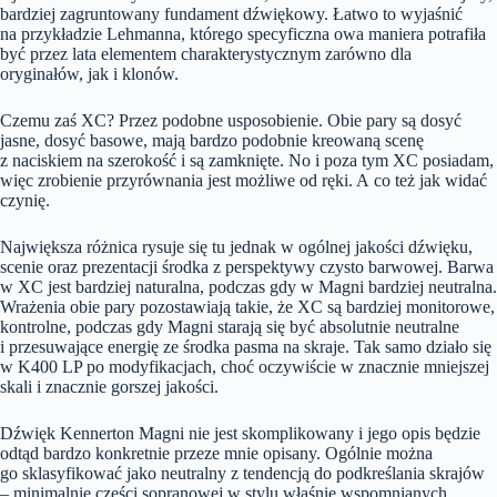
bardziej zagruntowany fundament dźwiękowy. Łatwo to wyjaśnić
na przykładzie Lehmanna, którego specyficzna owa maniera potrafiła
być przez lata elementem charakterystycznym zarówno dla
oryginałów, jak i klonów.
Czemu zaś XC? Przez podobne usposobienie. Obie pary są dosyć
jasne, dosyć basowe, mają bardzo podobnie kreowaną scenę
z naciskiem na szerokość i są zamknięte. No i poza tym XC posiadam,
więc zrobienie przyrównania jest możliwe od ręki. A co też jak widać
czynię.
Największa różnica rysuje się tu jednak w ogólnej jakości dźwięku,
scenie oraz prezentacji środka z perspektywy czysto barwowej. Barwa
w XC jest bardziej naturalna, podczas gdy w Magni bardziej neutralna.
Wrażenia obie pary pozostawiają takie, że XC są bardziej monitorowe,
kontrolne, podczas gdy Magni starają się być absolutnie neutralne
i przesuwające energię ze środka pasma na skraje. Tak samo działo się
w K400 LP po modyfikacjach, choć oczywiście w znacznie mniejszej
skali i znacznie gorszej jakości.
Dźwięk Kennerton Magni nie jest skomplikowany i jego opis będzie
odtąd bardzo konkretnie przeze mnie opisany. Ogólnie można
go sklasyfikować jako neutralny z tendencją do podkreślania skrajów
– minimalnie części sopranowej w stylu właśnie wspomnianych