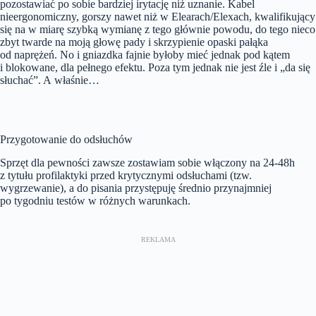
pozostawiać po sobie bardziej irytację niż uznanie. Kabel
nieergonomiczny, gorszy nawet niż w Elearach/Elexach, kwalifikujący
się na w miarę szybką wymianę z tego głównie powodu, do tego nieco
zbyt twarde na moją głowę pady i skrzypienie opaski pałąka
od naprężeń. No i gniazdka fajnie byłoby mieć jednak pod kątem
i blokowane, dla pełnego efektu. Poza tym jednak nie jest źle i „da się
słuchać”. A właśnie…
Przygotowanie do odsłuchów
Sprzęt dla pewności zawsze zostawiam sobie włączony na 24-48h
z tytułu profilaktyki przed krytycznymi odsłuchami (tzw.
wygrzewanie), a do pisania przystępuję średnio przynajmniej
po tygodniu testów w różnych warunkach.