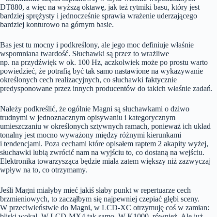
DT880, a więc na wyższą oktawę, jak też rytmiki basu, który jest
bardziej sprężysty i jednocześnie sprawia wrażenie uderzającego
bardziej konturowo na górnym basie.
Bas jest tu mocny i podkreślony, ale jego moc definiuje właśnie
wspomniana twardość. Słuchawki są przez to wrażliwe
np. na przydźwięk w ok. 100 Hz, aczkolwiek może po prostu warto
powiedzieć, że potrafią być tak samo nastawione na wykazywanie
określonych cech realizacyjnych, co słuchawki faktycznie
predysponowane przez innych producentów do takich właśnie zadań.
Należy podkreślić, że ogólnie Magni są słuchawkami o dziwo
trudnymi w jednoznacznym opisywaniu i kategorycznym
umieszczaniu w określonych sztywnych ramach, ponieważ ich układ
tonalny jest mocno wyważony między różnymi kierunkami
i tendencjami. Poza cechami które opisałem raptem 2 akapity wyżej,
słuchawki lubią zwrócić nam na wyjściu to, co dostaną na wejściu.
Elektronika towarzysząca będzie miała zatem większy niż zazwyczaj
wpływ na to, co otrzymamy.
Jeśli Magni miałyby mieć jakiś słaby punkt w repertuarze cech
brzmieniowych, to zacząłbym się najpewniej czepiać głębi sceny.
W przeciwieństwie do Magni, w LCD-XC otrzymuję coś w zamian:
bliski wokal. W LCD-MX4 tak samo. W K1000, również. Ale już