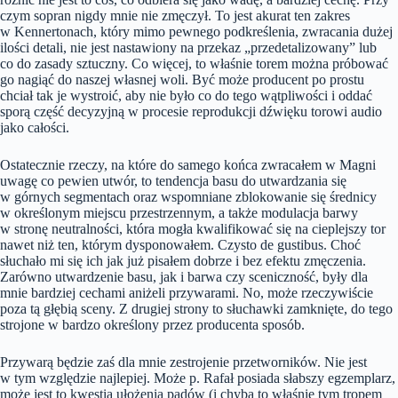
czym sopran nigdy mnie nie zmęczył. To jest akurat ten zakres
w Kennertonach, który mimo pewnego podkreślenia, zwracania dużej
ilości detali, nie jest nastawiony na przekaz „przedetalizowany” lub
co do zasady sztuczny. Co więcej, to właśnie torem można próbować
go nagiąć do naszej własnej woli. Być może producent po prostu
chciał tak je wystroić, aby nie było co do tego wątpliwości i oddać
sporą część decyzyjną w procesie reprodukcji dźwięku torowi audio
jako całości.
Ostatecznie rzeczy, na które do samego końca zwracałem w Magni
uwagę co pewien utwór, to tendencja basu do utwardzania się
w górnych segmentach oraz wspomniane zblokowanie się średnicy
w określonym miejscu przestrzennym, a także modulacja barwy
w stronę neutralności, która mogła kwalifikować się na cieplejszy tor
nawet niż ten, którym dysponowałem. Czysto de gustibus. Choć
słuchało mi się ich jak już pisałem dobrze i bez efektu zmęczenia.
Zarówno utwardzenie basu, jak i barwa czy sceniczność, były dla
mnie bardziej cechami aniżeli przywarami. No, może rzeczywiście
poza tą głębią sceny. Z drugiej strony to słuchawki zamknięte, do tego
strojone w bardzo określony przez producenta sposób.
Przywarą będzie zaś dla mnie zestrojenie przetworników. Nie jest
w tym względzie najlepiej. Może p. Rafał posiada słabszy egzemplarz,
może jest to kwestia ułożenia padów (i chyba to właśnie tym tropem