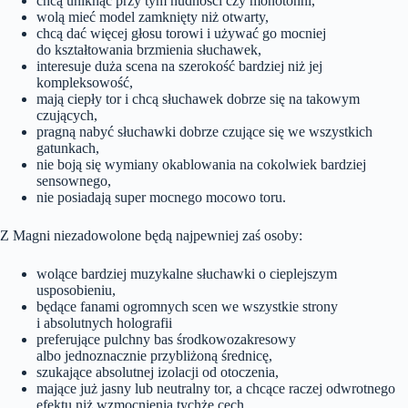
chcą uniknąć przy tym nudności czy monotonni,
wolą mieć model zamknięty niż otwarty,
chcą dać więcej głosu torowi i używać go mocniej
do kształtowania brzmienia słuchawek,
interesuje duża scena na szerokość bardziej niż jej
kompleksowość,
mają ciepły tor i chcą słuchawek dobrze się na takowym
czujących,
pragną nabyć słuchawki dobrze czujące się we wszystkich
gatunkach,
nie boją się wymiany okablowania na cokolwiek bardziej
sensownego,
nie posiadają super mocnego mocowo toru.
Z Magni niezadowolone będą najpewniej zaś osoby:
wolące bardziej muzykalne słuchawki o cieplejszym
usposobieniu,
będące fanami ogromnych scen we wszystkie strony
i absolutnych holografii
preferujące pulchny bas środkowozakresowy
albo jednoznacznie przybliżoną średnicę,
szukające absolutnej izolacji od otoczenia,
mające już jasny lub neutralny tor, a chcące raczej odwrotnego
efektu niż wzmocnienia tychże cech.