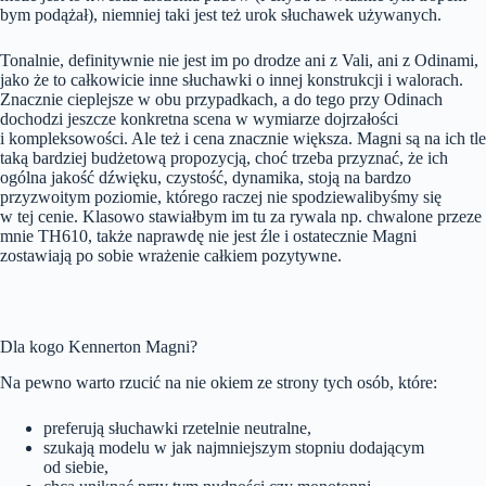
bym podążał), niemniej taki jest też urok słuchawek używanych.
Tonalnie, definitywnie nie jest im po drodze ani z Vali, ani z Odinami,
jako że to całkowicie inne słuchawki o innej konstrukcji i walorach.
Znacznie cieplejsze w obu przypadkach, a do tego przy Odinach
dochodzi jeszcze konkretna scena w wymiarze dojrzałości
i kompleksowości. Ale też i cena znacznie większa. Magni są na ich tle
taką bardziej budżetową propozycją, choć trzeba przyznać, że ich
ogólna jakość dźwięku, czystość, dynamika, stoją na bardzo
przyzwoitym poziomie, którego raczej nie spodziewalibyśmy się
w tej cenie. Klasowo stawiałbym im tu za rywala np. chwalone przeze
mnie TH610, także naprawdę nie jest źle i ostatecznie Magni
zostawiają po sobie wrażenie całkiem pozytywne.
Dla kogo Kennerton Magni?
Na pewno warto rzucić na nie okiem ze strony tych osób, które:
preferują słuchawki rzetelnie neutralne,
szukają modelu w jak najmniejszym stopniu dodającym
od siebie,