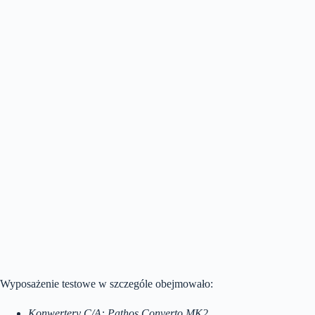
Wyposażenie testowe w szczególe obejmowało:
Konwertery C/A: Pathos Converto MK2