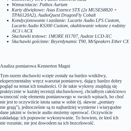
Wzmacniacze: Pathos Aurium
Karty dźwiękowe: Asus Essence STX (2x MUSES8820 +
TPA6120A2), AudioQuest DragonFly Cobalt
Kondycjonowanie i zasilanie: Lucarto Audio LPS Custom,
Lucarto Audio KS300 Custom, okablowanie własne z rodziny
AC3 i ACX
Słuchawki testowe: 1MORE H1707, Audeze LCD-XC
Słuchawki gościnne: Beyerdynamic T90, MrSpeakers Ether CX
Analiza pomiarowa Kennerton Magni
Tym razem słuchawki wzięte zostały na bardzo wnikliwy,
eksperymentalny wręcz warsztat pomiarowy, dający bardzo dobry
pogląd na temat ich tonalności. O ile takie wykresy znajdują się
praktycznie w każdej recenzji słuchawkowej, chciałbym całościowo
wzmocnić rolę elementu pomiarowego w swoich wpisach, bo choć
nie jest to oczywiście istota sama w sobie (tj. sławne „pomiary
nie grają”), jednocześnie są to najbardziej wymierne i wiarygodne
dane jakimi w świecie audio możemy operować. Oczywiście
zakładając ich poprawne wykonywanie. To bowiem, że ktoś ich
nie rozumie, nie jest dowodem na ich bezcelowość.