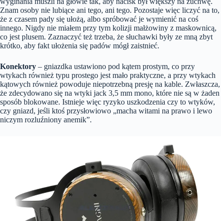
wyginania muszli na głowie tak, aby nacisk był większy na żuchwę.
Znam osoby nie lubiące ani tego, ani tego. Pozostaje więc liczyć na to,
że z czasem pady się ułożą, albo spróbować je wymienić na coś
innego. Nigdy nie miałem przy tym kolizji małżowiny z maskownicą,
co jest plusem. Zaznaczyć też trzeba, że słuchawki były ze mną zbyt
krótko, aby fakt ułożenia się padów mógł zaistnieć.
Konektory
– gniazdka ustawiono pod kątem prostym, co przy
wtykach również typu prostego jest mało praktyczne, a przy wtykach
kątowych również powoduje niepotrzebną presję na kable. Zwłaszcza,
że zdecydowano się na wtyki jack 3,5 mm mono, które nie są w żaden
sposób blokowane. Istnieje więc ryzyko uszkodzenia czy to wtyków,
czy gniazd, jeśli ktoś przysłowiowo „macha witami na prawo i lewo
niczym rozluźniony anemik”.