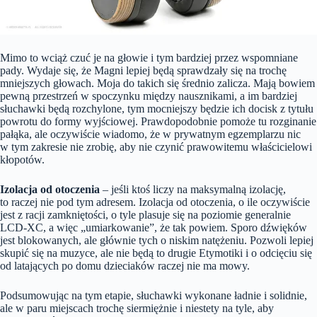
Mimo to wciąż czuć je na głowie i tym bardziej przez wspomniane
pady. Wydaje się, że Magni lepiej będą sprawdzały się na trochę
mniejszych głowach. Moja do takich się średnio zalicza. Mają bowiem
pewną przestrzeń w spoczynku między nausznikami, a im bardziej
słuchawki będą rozchylone, tym mocniejszy będzie ich docisk z tytułu
powrotu do formy wyjściowej. Prawdopodobnie pomoże tu rozginanie
pałąka, ale oczywiście wiadomo, że w prywatnym egzemplarzu nic
w tym zakresie nie zrobię, aby nie czynić prawowitemu właścicielowi
kłopotów.
Izolacja od otoczenia
– jeśli ktoś liczy na maksymalną izolację,
to raczej nie pod tym adresem. Izolacja od otoczenia, o ile oczywiście
jest z racji zamkniętości, o tyle plasuje się na poziomie generalnie
LCD-XC, a więc „umiarkowanie”, że tak powiem. Sporo dźwięków
jest blokowanych, ale głównie tych o niskim natężeniu. Pozwoli lepiej
skupić się na muzyce, ale nie będą to drugie Etymotiki i o odcięciu się
od latających po domu dzieciaków raczej nie ma mowy.
Podsumowując na tym etapie, słuchawki wykonane ładnie i solidnie,
ale w paru miejscach trochę siermiężnie i niestety na tyle, aby