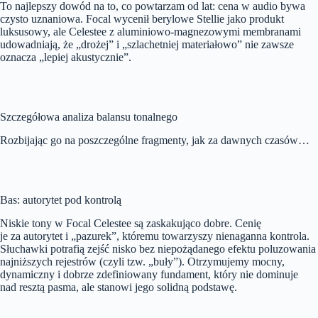
To najlepszy dowód na to, co powtarzam od lat: cena w audio bywa
czysto uznaniowa. Focal wycenił berylowe Stellie jako produkt
luksusowy, ale Celestee z aluminiowo-magnezowymi membranami
udowadniają, że „drożej” i „szlachetniej materiałowo” nie zawsze
oznacza „lepiej akustycznie”.
Szczegółowa analiza balansu tonalnego
Rozbijając go na poszczególne fragmenty, jak za dawnych czasów…
Bas: autorytet pod kontrolą
Niskie tony w Focal Celestee są zaskakująco dobre. Cenię
je za autorytet i „pazurek”, któremu towarzyszy nienaganna kontrola.
Słuchawki potrafią zejść nisko bez niepożądanego efektu poluzowania
najniższych rejestrów (czyli tzw. „buły”). Otrzymujemy mocny,
dynamiczny i dobrze zdefiniowany fundament, który nie dominuje
nad resztą pasma, ale stanowi jego solidną podstawę.