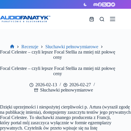
Przejdź
do
treści
Koszyk
Recenzje
Słuchawki pełnowymiarowe
Strona
Focal Celestee – czyli lepsze Focal Stellia za mniej niż połowę
główna
ceny
Focal Celestee – czyli lepsze Focal Stellia za mniej niż połowę
ceny
2026-02-13
2026-02-27
Słuchawki pełnowymiarowe
Dzięki uprzejmości i niespożytej cierpliwości p. Artura (wyraził zgodę
na publikację imienia), dostępujemy zaszczytu testów jego prywatnych
Focal Celestee. To słuchawki znanego producenta z Francji,
który portal mój zaszczyca wyłącznie w formie egzemplarzy
prywatnych.
Czytelnik ów przeto wpisuje się na listę