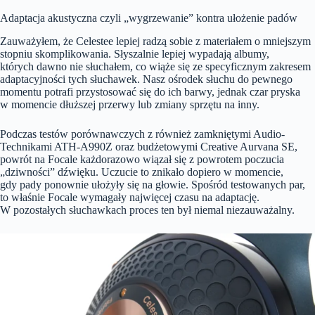
Adaptacja akustyczna czyli „wygrzewanie” kontra ułożenie padów
Zauważyłem, że Celestee lepiej radzą sobie z materiałem o mniejszym
stopniu skomplikowania. Słyszalnie lepiej wypadają albumy,
których dawno nie słuchałem, co wiąże się ze specyficznym zakresem
adaptacyjności tych słuchawek. Nasz ośrodek słuchu do pewnego
momentu potrafi przystosować się do ich barwy, jednak czar pryska
w momencie dłuższej przerwy lub zmiany sprzętu na inny.
Podczas testów porównawczych z również zamkniętymi Audio-
Technikami ATH-A990Z oraz budżetowymi Creative Aurvana SE,
powrót na Focale każdorazowo wiązał się z powrotem poczucia
„dziwności” dźwięku. Uczucie to znikało dopiero w momencie,
gdy pady ponownie ułożyły się na głowie. Spośród testowanych par,
to właśnie Focale wymagały najwięcej czasu na adaptację.
W pozostałych słuchawkach proces ten był niemal niezauważalny.