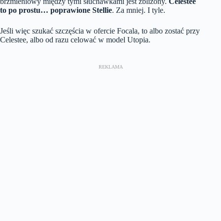
brzmieniowy między tymi słuchawkami jest zbliżony.
Celestee
to po prostu… poprawione Stellie
. Za mniej. I tyle.
Jeśli więc szukać szczęścia w ofercie Focala, to albo zostać przy
Celestee, albo od razu celować w model Utopia.