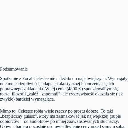
Podsumowanie
Spotkanie z Focal Celestee nie należało do najłatwiejszych. Wymagały
ode mnie cierpliwości, adaptacji akustycznej i nauczenia się ich
poprawnego zakładania. W tej cenie (4800 zł) spodziewałbym się
raczej filozofii „załóż i zapomnij”, ale rzeczywistość okazała się (jak
zwykle) bardziej wymagająca.
Mimo to, Celestee robią wiele rzeczy po prostu dobrze. To taki
„bezpieczny gulasz”, który ma zasmakować jak największej grupie
odbiorców – od audiofilów po mniej zaawansowanych słuchaczy.
Główną barierą pozostaje usprawiedliwienie ceny przed samym sobą.