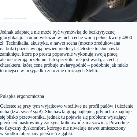
Jednak adaptacja nie może być wymówką do bezkrytycznej
gloryfikacji. Trudno wskazać w nich cechę wartą pełnej kwoty 4800
zł. Technikalia, akustyka, a nawet scena (mocno zredukowana
na boki) pozostawiają pewien niedosyt. Celestee to słuchawki
zamknięte, które po prostu poprawnie wykonują swoją pracę,
ale nie oferują przełomu. Ich specyfika nie jest wadą, a cechą
charakteru, którą cena próbuje uwiarygodnić – podobnie jak miało
to miejsce w przypadku znacznie droższych Stellii.
Pułapka ergonomiczna
Celestee są przy tym wyjątkowo wrażliwe na profil padów i ułożenie
ucha (tzw.
sweet spot
). Słuchawki grają najlepiej, gdy ucho znajduje
się blisko przetwornika, jednak tu pojawia się problem: wystający
pierścień maskownicy zaczyna kolidować z małżowiną. Powoduje
to fizyczny dyskomfort, którego nie niweluje nawet umieszczony
w środku fabryczny pierścień z gąbki.