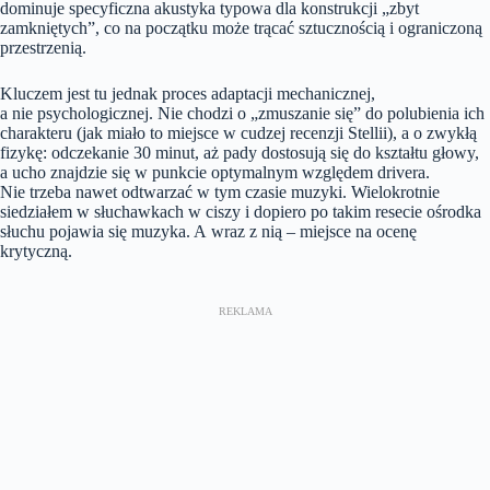
dominuje specyficzna akustyka typowa dla konstrukcji „zbyt
zamkniętych”, co na początku może trącać sztucznością i ograniczoną
przestrzenią.
Kluczem jest tu jednak proces adaptacji mechanicznej,
a nie psychologicznej. Nie chodzi o „zmuszanie się” do polubienia ich
charakteru (jak miało to miejsce w cudzej recenzji Stellii), a o zwykłą
fizykę: odczekanie 30 minut, aż pady dostosują się do kształtu głowy,
a ucho znajdzie się w punkcie optymalnym względem drivera.
Nie trzeba nawet odtwarzać w tym czasie muzyki. Wielokrotnie
siedziałem w słuchawkach w ciszy i dopiero po takim resecie ośrodka
słuchu pojawia się muzyka. A wraz z nią – miejsce na ocenę
krytyczną.