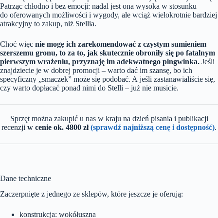
Patrząc chłodno i bez emocji: nadal jest ona wysoka w stosunku
do oferowanych możliwości i wygody, ale wciąż wielokrotnie bardziej
atrakcyjny to zakup, niż Stellia.
Choć więc
nie mogę ich zarekomendować z czystym sumieniem
szerszemu gronu, to za to, jak skutecznie obroniły się po fatalnym
pierwszym wrażeniu, przyznaję im adekwatnego pingwinka.
Jeśli
znajdziecie je w dobrej promocji – warto dać im szansę, bo ich
specyficzny „smaczek” może się podobać. A jeśli zastanawialiście się,
czy warto dopłacać ponad nimi do Stelli – już nie musicie.
Sprzęt można zakupić u nas w kraju na dzień pisania i publikacji
recenzji
w cenie ok. 4800 zł
(sprawdź najniższą cenę i dostępność)
.
Dane techniczne
Zaczerpnięte z jednego ze sklepów, które jeszcze je oferują:
konstrukcja: wokółuszna