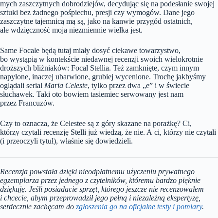
mych zaszczytnych dobrodziejów, decydując się na podesłanie swojej
sztuki bez żadnego pośpiechu, presji czy wymogów. Dane jego
zaszczytne tajemnicą mą są, jako na kanwie przygód ostatnich,
ale wdzięczność moja niezmiennie wielka jest.
Same Focale będą tutaj miały dosyć ciekawe towarzystwo,
bo wystąpią w kontekście niedawnej recenzji swoich wielokrotnie
droższych bliźniaków: Focal Stellia. Też zamknięte, czym innym
napylone, inaczej ubarwione, grubiej wycenione. Trochę jakbyśmy
oglądali serial
Maria Celeste
, tylko przez dwa „e” i w świecie
słuchawek. Taki oto bowiem tasiemiec serwowany jest nam
przez Francuzów.
Czy to oznacza, że Celestee są z góry skazane na porażkę? Ci,
którzy czytali recenzję Stelli już wiedzą, że nie. A ci, którzy nie czytali
(i przeoczyli tytuł), właśnie się dowiedzieli.
Recenzja powstała dzięki nieodpłatnemu użyczeniu prywatnego
egzemplarza przez jednego z czytelników, któremu bardzo pięknie
dziękuję. Jeśli posiadacie sprzęt, którego jeszcze nie recenzowałem
i chcecie, abym przeprowadził jego pełną i niezależną ekspertyzę,
serdecznie zachęcam do
zgłoszenia go na oficjalne testy i pomiary
.