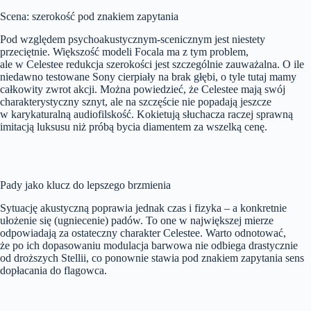
Scena: szerokość pod znakiem zapytania
Pod względem psychoakustycznym-scenicznym jest niestety
przeciętnie. Większość modeli Focala ma z tym problem,
ale w Celestee redukcja szerokości jest szczególnie zauważalna. O ile
niedawno testowane Sony cierpiały na brak głębi, o tyle tutaj mamy
całkowity zwrot akcji. Można powiedzieć, że Celestee mają swój
charakterystyczny sznyt, ale na szczęście nie popadają jeszcze
w karykaturalną audiofilskość. Kokietują słuchacza raczej sprawną
imitacją luksusu niż próbą bycia diamentem za wszelką cenę.
Pady jako klucz do lepszego brzmienia
Sytuację akustyczną poprawia jednak czas i fizyka – a konkretnie
ułożenie się (ugniecenie) padów. To one w największej mierze
odpowiadają za ostateczny charakter Celestee. Warto odnotować,
że po ich dopasowaniu modulacja barwowa nie odbiega drastycznie
od droższych Stellii, co ponownie stawia pod znakiem zapytania sens
dopłacania do flagowca.