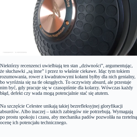
Niektórzy recenzenci uwielbiają ten stan „dziwności”, argumentując,
że słuchawki „są inne” i przez to właśnie ciekawe. Idąc tym tokiem
rozumowania, rower z kwadratowymi kołami byłby dla nich genialny,
bo wyróżnia się na tle okrągłych. To oczywisty absurd, ale przestaje
nim być, gdy pracuje się w czasopiśmie dla kolarzy. Wówczas każdy
błąd, defekt czy wada mogą potencjalnie stać się atutem.
Na szczęście Celestee unikają takiej bezrefleksyjnej gloryfikacji
absurdów. Albo inaczej – takich zabiegów nie potrzebują. Wymagają
po prostu spokoju i czasu, aby mechanika padów pozwoliła na rzetelną
ocenę ich potencjału technicznego.