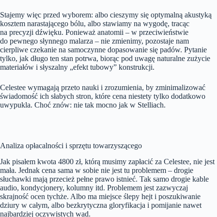
Stajemy więc przed wyborem: albo cieszymy się optymalną akustyką
kosztem narastającego bólu, albo stawiamy na wygodę, tracąc
na precyzji dźwięku. Ponieważ anatomii – w przeciwieństwie
do pewnego słynnego malarza – nie zmienimy, pozostaje nam
cierpliwe czekanie na samoczynne dopasowanie się padów. Pytanie
tylko, jak długo ten stan potrwa, biorąc pod uwagę naturalne zużycie
materiałów i słyszalny „efekt tubowy” konstrukcji.
Celestee wymagają przeto nauki i zrozumienia, by zminimalizować
świadomość ich słabych stron, które cena niestety tylko dodatkowo
uwypukla. Choć znów: nie tak mocno jak w Stelliach.
Analiza opłacalności i sprzętu towarzyszącego
Jak pisałem kwota 4800 zł, którą musimy zapłacić za Celestee, nie jest
mała. Jednak cena sama w sobie nie jest tu problemem – drogie
słuchawki mają przecież pełne prawo istnieć. Tak samo drogie kable
audio, kondycjonery, kolumny itd. Problemem jest zazwyczaj
skrajność ocen tychże. Albo ma miejsce ślepy hejt i poszukiwanie
dziury w całym, albo bezkrytyczna gloryfikacja i pomijanie nawet
najbardziej oczywistych wad.