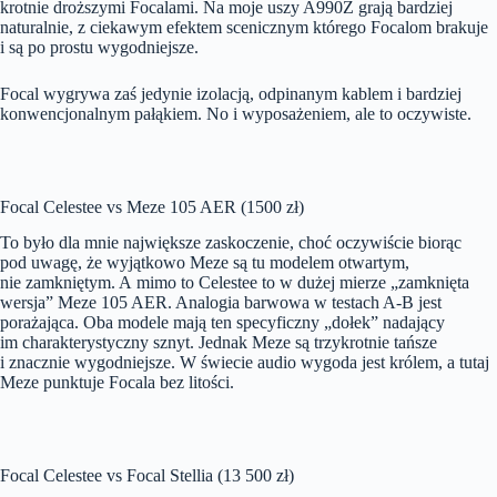
krotnie droższymi Focalami. Na moje uszy A990Z grają bardziej
naturalnie, z ciekawym efektem scenicznym którego Focalom brakuje
i są po prostu wygodniejsze.
Focal wygrywa zaś jedynie izolacją, odpinanym kablem i bardziej
konwencjonalnym pałąkiem. No i wyposażeniem, ale to oczywiste.
Focal Celestee vs Meze 105 AER (1500 zł)
To było dla mnie największe zaskoczenie, choć oczywiście biorąc
pod uwagę, że wyjątkowo Meze są tu modelem otwartym,
nie zamkniętym. A mimo to Celestee to w dużej mierze „zamknięta
wersja” Meze 105 AER. Analogia barwowa w testach A-B jest
porażająca. Oba modele mają ten specyficzny „dołek” nadający
im charakterystyczny sznyt. Jednak Meze są trzykrotnie tańsze
i znacznie wygodniejsze. W świecie audio wygoda jest królem, a tutaj
Meze punktuje Focala bez litości.
Focal Celestee vs Focal Stellia (13 500 zł)