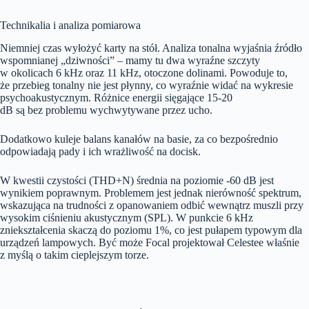
Technikalia i analiza pomiarowa
Niemniej czas wyłożyć karty na stół. Analiza tonalna wyjaśnia źródło
wspomnianej „dziwności” – mamy tu dwa wyraźne szczyty
w okolicach 6 kHz oraz 11 kHz, otoczone dolinami. Powoduje to,
że przebieg tonalny nie jest płynny, co wyraźnie widać na wykresie
psychoakustycznym. Różnice energii sięgające 15-20
dB są bez problemu wychwytywane przez ucho.
Dodatkowo kuleje balans kanałów na basie, za co bezpośrednio
odpowiadają pady i ich wrażliwość na docisk.
W kwestii czystości (THD+N) średnia na poziomie -60 dB jest
wynikiem poprawnym. Problemem jest jednak nierówność spektrum,
wskazująca na trudności z opanowaniem odbić wewnątrz muszli przy
wysokim ciśnieniu akustycznym (SPL). W punkcie 6 kHz
zniekształcenia skaczą do poziomu 1%, co jest pułapem typowym dla
urządzeń lampowych. Być może Focal projektował Celestee właśnie
z myślą o takim cieplejszym torze.