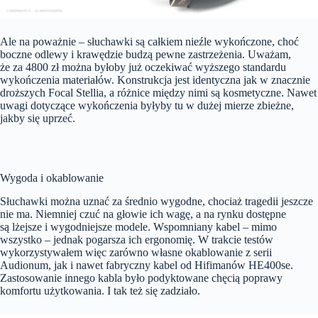
Ale na poważnie – słuchawki są całkiem nieźle wykończone, choć
boczne odlewy i krawędzie budzą pewne zastrzeżenia. Uważam,
że za 4800 zł można byłoby już oczekiwać wyższego standardu
wykończenia materiałów. Konstrukcja jest identyczna jak w znacznie
droższych Focal Stellia, a różnice między nimi są kosmetyczne. Nawet
uwagi dotyczące wykończenia byłyby tu w dużej mierze zbieżne,
jakby się uprzeć.
Wygoda i okablowanie
Słuchawki można uznać za średnio wygodne, chociaż tragedii jeszcze
nie ma. Niemniej czuć na głowie ich wagę, a na rynku dostępne
są lżejsze i wygodniejsze modele. Wspomniany kabel – mimo
wszystko – jednak pogarsza ich ergonomię. W trakcie testów
wykorzystywałem więc zarówno własne okablowanie z serii
Audionum, jak i nawet fabryczny kabel od Hifimanów HE400se.
Zastosowanie innego kabla było podyktowane chęcią poprawy
komfortu użytkowania. I tak też się zadziało.