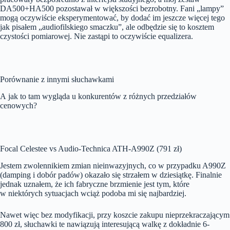
DA500+HA500 pozostawał w większości bezrobotny. Fani „lampy”
mogą oczywiście eksperymentować, by dodać im jeszcze więcej tego
jak pisałem „audiofilskiego smaczku”, ale odbędzie się to kosztem
czystości pomiarowej. Nie zastąpi to oczywiście equalizera.
Porównanie z innymi słuchawkami
A jak to tam wygląda u konkurentów z różnych przedziałów
cenowych?
Focal Celestee vs Audio-Technica ATH-A990Z (791 zł)
Jestem zwolennikiem zmian nieinwazyjnych, co w przypadku A990Z
(damping i dobór padów) okazało się strzałem w dziesiątkę. Finalnie
jednak uznałem, że ich fabryczne brzmienie jest tym, które
w niektórych sytuacjach wciąż podoba mi się najbardziej.
Nawet więc bez modyfikacji, przy koszcie zakupu nieprzekraczającym
800 zł, słuchawki te nawiązują interesującą walkę z dokładnie 6-