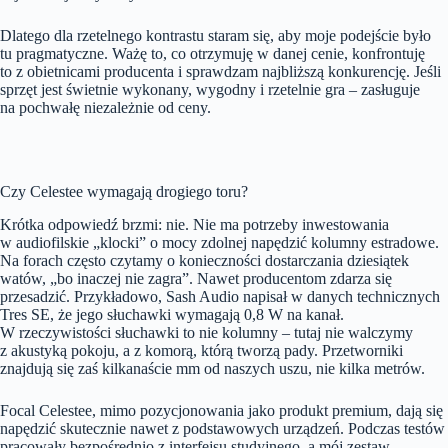
Dlatego dla rzetelnego kontrastu staram się, aby moje podejście było
tu pragmatyczne. Ważę to, co otrzymuję w danej cenie, konfrontuję
to z obietnicami producenta i sprawdzam najbliższą konkurencję. Jeśli
sprzęt jest świetnie wykonany, wygodny i rzetelnie gra – zasługuje
na pochwałę niezależnie od ceny.
Czy Celestee wymagają drogiego toru?
Krótka odpowiedź brzmi: nie. Nie ma potrzeby inwestowania
w audiofilskie „klocki” o mocy zdolnej napędzić kolumny estradowe.
Na forach często czytamy o konieczności dostarczania dziesiątek
watów, „bo inaczej nie zagra”. Nawet producentom zdarza się
przesadzić. Przykładowo, Sash Audio napisał w danych technicznych
Tres SE, że jego słuchawki wymagają 0,8 W na kanał.
W rzeczywistości słuchawki to nie kolumny – tutaj nie walczymy
z akustyką pokoju, a z komorą, którą tworzą pady. Przetworniki
znajdują się zaś kilkanaście mm od naszych uszu, nie kilka metrów.
Focal Celestee, mimo pozycjonowania jako produkt premium, dają się
napędzić skutecznie nawet z podstawowych urządzeń. Podczas testów
pracowały bezpośrednio z interfejsu studyjnego, a mój zestaw