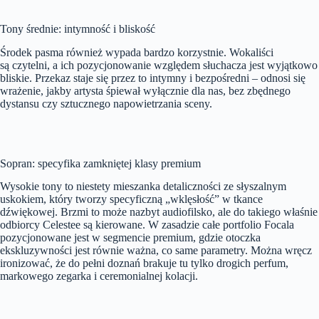
Tony średnie: intymność i bliskość
Środek pasma również wypada bardzo korzystnie. Wokaliści
są czytelni, a ich pozycjonowanie względem słuchacza jest wyjątkowo
bliskie. Przekaz staje się przez to intymny i bezpośredni – odnosi się
wrażenie, jakby artysta śpiewał wyłącznie dla nas, bez zbędnego
dystansu czy sztucznego napowietrzania sceny.
Sopran: specyfika zamkniętej klasy premium
Wysokie tony to niestety mieszanka detaliczności ze słyszalnym
uskokiem, który tworzy specyficzną „wklęsłość” w tkance
dźwiękowej. Brzmi to może nazbyt audiofilsko, ale do takiego właśnie
odbiorcy Celestee są kierowane. W zasadzie całe portfolio Focala
pozycjonowane jest w segmencie premium, gdzie otoczka
ekskluzywności jest równie ważna, co same parametry. Można wręcz
ironizować, że do pełni doznań brakuje tu tylko drogich perfum,
markowego zegarka i ceremonialnej kolacji.