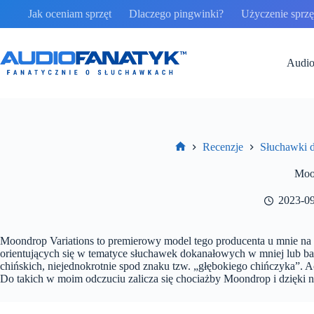
Przejdź
Jak oceniam sprzęt
Dlaczego pingwinki?
Użyczenie sprzęt
do
treści
Audio
Recenzje
Słuchawki 
Strona
główna
Moon
2023-0
Moondrop Variations to premierowy model tego producenta u mnie na 
orientujących się w tematyce słuchawek dokanałowych w mniej lub ba
chińskich, niejednokrotnie spod znaku tzw. „głębokiego chińczyka”. 
Do takich w moim odczuciu zalicza się chociażby Moondrop i dzięki n