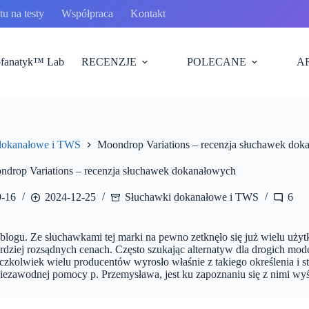
u na testy
Współpraca
Kontakt
fanatyk™ Lab
RECENZJE
POLECANE
A
dokanałowe i TWS
Moondrop Variations – recenzja słuchawek do
drop Variations – recenzja słuchawek dokanałowych
9-16
2024-12-25
Słuchawki dokanałowe i TWS
6
blogu. Ze słuchawkami tej marki na pewno zetknęło się już wielu uż
rdziej rozsądnych cenach. Często szukając alternatyw dla drogich mo
Aczkolwiek wielu producentów wyrosło właśnie z takiego określenia i 
iezawodnej pomocy p. Przemysława, jest ku zapoznaniu się z nimi wyś