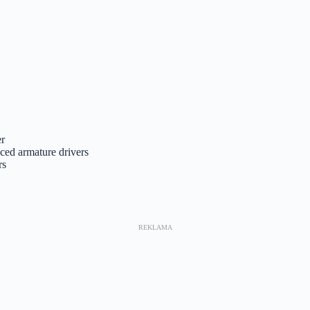
er
ced armature drivers
rs