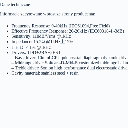
Dane techniczne
Informacje zacytowane wprost ze strony producenta:
Frequency Response: 9-40kHz (IEC61094,Free Field)
Effective Frequency Response: 20-20kHz (IEC60318-4,-3dB)
Sensitivity: 118dB/Vrms @1kHz
Impedance: 15.2Ω @1kHz土15%
T H D: < 1% @1kHz
Drivers: 1DD+2BA+2EST
– Bass driver: 10mmLCP liquid crystal diaphragm dynamic driv
– Midrange drive: Softears-D-Mid-B customized midrange balan
– Treble driver: Sonion high performance dual electrostatic drive
Cavity material: stainless steel + resin