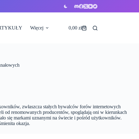
RTYKUŁY
Więcej
0,00
zł
Koszyk
kanałowych
ytkowników, zwłaszcza stałych bywalców forów internetowych
deli od renomowanych producentów, spoglądają oni w kierunkach
stało się markami uznanymi na świecie i pośród użytkowników.
mienita okazja.