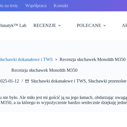
u na testy
Współpraca
Kontakt
fanatyk™ Lab
RECENZJE
POLECANE
A
łuchawki dokanałowe i TWS
Recenzja słuchawek Monolith M350
Recenzja słuchawek Monolith M350
2025-01-12
Słuchawki dokanałowe i TWS
,
Słuchawki przenośne
u nie było. Ale miło jest mi gościć ją na jego łamach, obdarzając uw
 M350, a za którego to wypożyczenie bardzo serdecznie dziękuję jedn