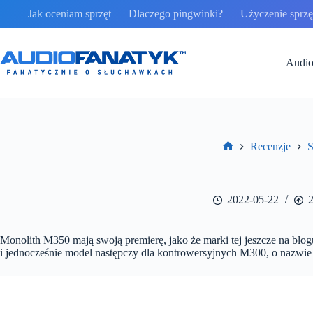
Przejdź
Jak oceniam sprzęt
Dlaczego pingwinki?
Użyczenie sprzęt
do
treści
Audio
Recenzje
S
Strona
główna
2022-05-22
Monolith M350 mają swoją premierę, jako że marki tej jeszcze na blog
i jednocześnie model następczy dla kontrowersyjnych M300, o nazwie