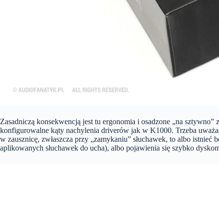
Zasadniczą konsekwencją jest tu ergonomia i osadzone „na sztywno” 
konfigurowalne kąty nachylenia driverów jak w K1000. Trzeba uważać, a
w zausznicę, zwłaszcza przy „zamykaniu” słuchawek, to albo istnieć 
aplikowanych słuchawek do ucha), albo pojawienia się szybko dyskom