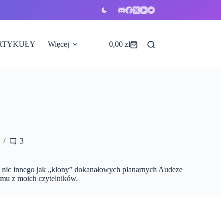
RTYKUŁY
Więcej
0,00
zł
Koszyk
3
agą nic innego jak „klony” dokanałowych planarnych Audeze
emu z moich czytelników.