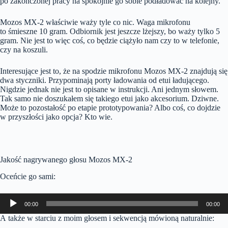
po zakończonej pracy na spokojnie go sobie podładować na kolejny.
Mozos MX-2 właściwie waży tyle co nic. Waga mikrofonu
to śmieszne 10 gram. Odbiornik jest jeszcze lżejszy, bo waży tylko 5
gram. Nie jest to więc coś, co będzie ciążyło nam czy to w telefonie,
czy na koszuli.
Interesujące jest to, że na spodzie mikrofonu Mozos MX-2 znajdują się
dwa styczniki. Przypominają porty ładowania od etui ładującego.
Nigdzie jednak nie jest to opisane w instrukcji. Ani jednym słowem.
Tak samo nie doszukałem się takiego etui jako akcesorium. Dziwne.
Może to pozostałość po etapie prototypowania? Albo coś, co dojdzie
w przyszłości jako opcja? Kto wie.
Jakość nagrywanego głosu Mozos MX-2
Oceńcie go sami:
Odtwarzacz
00:00
00:00
plików
dźwiękowych
A także w starciu z moim głosem i sekwencją mówioną naturalnie: