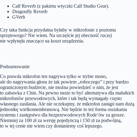
Calf Reverb (z pakietu wtyczki Calf Studio Gear).
Dragonfly Reverb
GVerb
Czy taka funkcja przydatna byłaby w mikrofonie z poziomu
sprzętowego? Nie wiem. Na szczęście jej obecność
raczej
nie wpłynęła znacząco na koszt urządzenia.
Podsumowanie
Co prawda mikrofon ten nagrywa tylko w trybie mono,
ale do nagrywania głosu że tak powiem „roboczego” i przy bardzo
ograniczonym budżecie, nie można powiedzieć o nim, że jest
to zabawka z Chin. Na pewno może to być alternatywa dla malutkich
mikrofonów przewodowych, które i tak będą wymagały często
własnego zasilania. Ale nie oczekujmy, że mikrofon zastąpi nam dużą
jednostkę wielkomembranową. Nie będzie to też forma oszukania
systemu i zastępstwo dla bezprzewodowych Rode’ów za grosze.
Niemniej za 100 zł za wersję pojedynczą i 150 zł za podwójną,
to w tej cenie nie wiem czy dostaniemy coś lepszego.