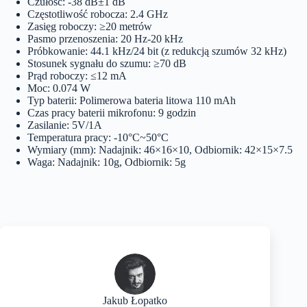
Czułość: -38 dB±1 dB
Częstotliwość robocza: 2.4 GHz
Zasięg roboczy: ≥20 metrów
Pasmo przenoszenia: 20 Hz-20 kHz
Próbkowanie: 44.1 kHz/24 bit (z redukcją szumów 32 kHz)
Stosunek sygnału do szumu: ≥70 dB
Prąd roboczy: ≤12 mA
Moc: 0.074 W
Typ baterii: Polimerowa bateria litowa 110 mAh
Czas pracy baterii mikrofonu: 9 godzin
Zasilanie: 5V/1A
Temperatura pracy: -10°C~50°C
Wymiary (mm): Nadajnik: 46×16×10, Odbiornik: 42×15×7.5
Waga: Nadajnik: 10g, Odbiornik: 5g
Jakub Łopatko