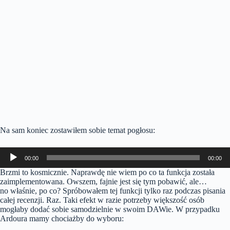
Na sam koniec zostawiłem sobie temat pogłosu:
Odtwarzacz
00:00
00:00
plików
dźwiękowych
Brzmi to kosmicznie. Naprawdę nie wiem po co ta funkcja została
zaimplementowana. Owszem, fajnie jest się tym pobawić, ale…
no właśnie, po co? Spróbowałem tej funkcji tylko raz podczas pisania
całej recenzji. Raz. Taki efekt w razie potrzeby większość osób
mogłaby dodać sobie samodzielnie w swoim DAWie. W przypadku
Ardoura mamy chociażby do wyboru: