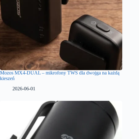
Mozos MX4-DUAL – mikrofony TWS dla dwojga na każdą
kieszeń
2026-06-01