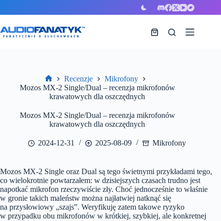
Przejdź
do
treści
Koszyk
Recenzje
Mikrofony
Strona
Mozos MX-2 Single/Dual – recenzja mikrofonów
główna
krawatowych dla oszczędnych
Mozos MX-2 Single/Dual – recenzja mikrofonów
krawatowych dla oszczędnych
2024-12-31
2025-08-09
Mikrofony
Mozos MX-2 Single oraz Dual są tego świetnymi przykładami tego,
co wielokrotnie powtarzałem: w dzisiejszych czasach trudno jest
napotkać mikrofon rzeczywiście zły. Choć jednocześnie to właśnie
w gronie takich maleństw można najłatwiej natknąć się
na przysłowiowy „szajs”.
Weryfikuję zatem takowe ryzyko
w przypadku obu mikrofonów w krótkiej, szybkiej, ale konkretnej