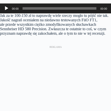
Odtwarzacz
00:00
00:00
plików
dźwiękowych
Jak za te 100-150 zł to naprawdę wiele rzeczy mogło tu pójść nie tak.
Jakość nagrań oceniałem na niedawno testowanych FiiO FT1,
ale przede wszystkim ciężko zmodyfikowanych słuchawkach
Sennheiser HD 580 Precision. Zwłaszcza te ostatnie to coś, w czym
przyznam naprawdę się zakochałem, ale o tym to nie w tej recenzji.