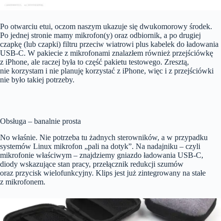
Po otwarciu etui, oczom naszym ukazuje się dwukomorowy środek.
Po jednej stronie mamy mikrofon(y) oraz odbiornik, a po drugiej
czapkę (lub czapki) filtru przeciw wiatrowi plus kabelek do ładowania
USB-C. W pakiecie z mikrofonami znalazłem również przejściówkę
z iPhone, ale raczej była to część pakietu testowego. Zresztą,
nie korzystam i nie planuję korzystać z iPhone, więc i z przejściówki
nie było takiej potrzeby.
Obsługa – banalnie prosta
No właśnie. Nie potrzeba tu żadnych sterowników, a w przypadku
systemów Linux mikrofon „pali na dotyk”. Na nadajniku – czyli
mikrofonie właściwym – znajdziemy gniazdo ładowania USB-C,
diody wskazujące stan pracy, przełącznik redukcji szumów
oraz przycisk wielofunkcyjny. Klips jest już zintegrowany na stałe
z mikrofonem.