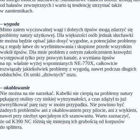
od hałasów zewnętrznych i warto tą tendencję utrzymać także
w zamiennikach.
– wygoda
Mimo zatem wyczuwalnej wagi i dobrych tipsów mogą zdarzyć się
problemy natury użytkowej. Dla większości osób jednak słuchawki
te można będzie opisać jako dosyć wygodne, a potencjalne problemy
są z reguły łatwe do wyeliminowania i skupione przede wszystkim
wokół tipsów. Dla mnie problem z ostrym zakończeniem krawędzi
występował tylko przy prawym kanale, a wymiana tipsów
na np. właśnie wyżej wspomnianych NE-770X, całkowicie
rozwiązały jakiekolwiek problemy z wygodą, nawet podczas długich
odsłuchów. Ot uroki „dziwnych” uszu.
– okablowanie
Nie można na nie narzekać. Kabelki nie cierpią na problemy natury
pękającej otuliny czy niskiej wytrzymałości, a czas zdążył to już
zweryfikować parę razy w moim przypadku. Nie powinno być
żadnych problemów ani z okablowaniem przy pilocie, ani z wtykiem,
nawet przy niezbyt specjalnym ich szanowaniu. Warto zaznaczyć,
że od K390 NC różnią się mniejszą ich grubością od korpusów
do splittera.