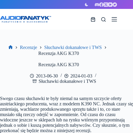
Przejdź
do
treści
Koszyk
Recenzje
Słuchawki dokanałowe i TWS
Strona
Recenzja AKG K370
główna
Recenzja AKG K370
2013-06-30
2024-01-03
Słuchawki dokanałowe i TWS
Swego czasu słuchawki te były niemal na samym szczycie oferty
austriackiego producenta, wraz z modelem K390 NC. Jednak czasy się
zmieniają, wachlarze produkowanego sprzętu także i to, co stare
musiało siłą rzeczy odejść w zapomnienie. Od czasu do czasu
widoczne jeszcze w sklepach lub na rynku wtórnym przypominają
jednak o sobie i kuszą potencjalnych nabywców. Czy słusznie, o tym
przekonać się będzie można z niniejszej recenzji.