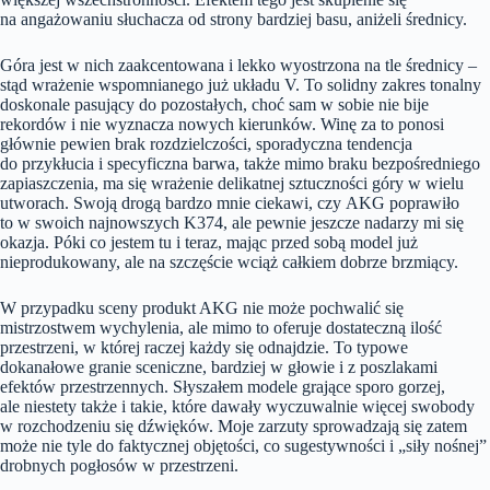
na angażowaniu słuchacza od strony bardziej basu, aniżeli średnicy.
Góra jest w nich zaakcentowana i lekko wyostrzona na tle średnicy –
stąd wrażenie wspomnianego już układu V. To solidny zakres tonalny
doskonale pasujący do pozostałych, choć sam w sobie nie bije
rekordów i nie wyznacza nowych kierunków. Winę za to ponosi
głównie pewien brak rozdzielczości, sporadyczna tendencja
do przykłucia i specyficzna barwa, także mimo braku bezpośredniego
zapiaszczenia, ma się wrażenie delikatnej sztuczności góry w wielu
utworach. Swoją drogą bardzo mnie ciekawi, czy AKG poprawiło
to w swoich najnowszych K374, ale pewnie jeszcze nadarzy mi się
okazja. Póki co jestem tu i teraz, mając przed sobą model już
nieprodukowany, ale na szczęście wciąż całkiem dobrze brzmiący.
W przypadku sceny produkt AKG nie może pochwalić się
mistrzostwem wychylenia, ale mimo to oferuje dostateczną ilość
przestrzeni, w której raczej każdy się odnajdzie. To typowe
dokanałowe granie sceniczne, bardziej w głowie i z poszlakami
efektów przestrzennych. Słyszałem modele grające sporo gorzej,
ale niestety także i takie, które dawały wyczuwalnie więcej swobody
w rozchodzeniu się dźwięków. Moje zarzuty sprowadzają się zatem
może nie tyle do faktycznej objętości, co sugestywności i „siły nośnej”
drobnych pogłosów w przestrzeni.