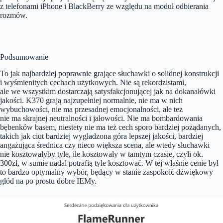
z telefonami iPhone i BlackBerry ze względu na moduł odbierania
rozmów.
Podsumowanie
To jak najbardziej poprawnie grające słuchawki o solidnej konstrukcji
i wyśmienitych cechach użytkowych. Nie są rekordzistami,
ale we wszystkim dostarczają satysfakcjonującej jak na dokanałówki
jakości. K370 grają najzupełniej normalnie, nie ma w nich
wybuchowości, nie ma przesadnej emocjonalności, ale też
nie ma skrajnej neutralności i jałowości. Nie ma bombardowania
bębenków basem, niestety nie ma też cech sporo bardziej pożądanych,
takich jak ciut bardziej wygładzona góra lepszej jakości, bardziej
angażująca średnica czy nieco większa scena, ale wtedy słuchawki
nie kosztowałyby tyle, ile kosztowały w tamtym czasie, czyli ok.
300zł, w sumie nadal potrafią tyle kosztować. W tej właśnie cenie był
to bardzo optymalny wybór, będący w stanie zaspokoić dźwiękowy
głód na po prostu dobre IEMy.