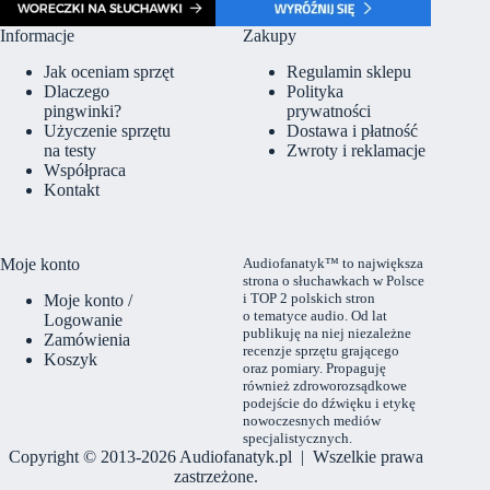
Informacje
Zakupy
Jak oceniam sprzęt
Regulamin sklepu
Dlaczego
Polityka
pingwinki?
prywatności
Użyczenie sprzętu
Dostawa i płatność
na testy
Zwroty i reklamacje
Współpraca
Kontakt
Moje konto
Audiofanatyk™ to największa
strona o słuchawkach w Polsce
i TOP 2 polskich stron
Moje konto /
o tematyce audio. Od lat
Logowanie
publikuję na niej niezależne
Zamówienia
recenzje sprzętu grającego
Koszyk
oraz pomiary. Propaguję
również zdroworozsądkowe
podejście do dźwięku i etykę
nowoczesnych mediów
specjalistycznych.
Copyright © 2013-2026 Audiofanatyk.pl | Wszelkie prawa
zastrzeżone.