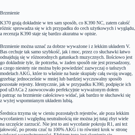
Brzmienie
K370 grają dokładnie w ten sam sposób, co K390 NC, zatem całość
różnic sprowadza się w ich przypadku do cech użytkowych i wyglądu,
a recenzja K390 staje się bardzo akuratna w opisie.
Brzmienie można uznać za dobrze wyważone i z lekkim układem V.
Bas cechuje tak samo szybkość, jak i moc, przez co słuchawki łatwo
odnajdują się w różnorodnych gatunkach muzycznych. Ilościowo jest
go dokładnie tyle, ile potrzeba, w żaden sposób nie jest przesadzony,
a czego niestety nie można było powiedzieć zazwyczaj o tańszych
modelach AKG, które to właśnie na basie skupiały całą swoją uwagę,
grzebiąc jednocześnie w mniej lub bardziej wyczuwalny sposób
pozostałe rejestry. Identycznie, jak w przypadku K390, podpięcie ich
pod uDACa 2 zaowocowało perfekcyjnie wyważonym dołem
i patrząc na brzmienie całościowo widać, jak bardzo te słuchawki się
z wyżej wspomnianym układem lubią.
Średnica trzyma się w cieniu pozostałych rejestrów, ale poza lekkim
wycofaniem i względną neutralnością nie można jej tutaj zbyt wiele
na szczęście zarzucić. Nie jest to ani wycofanie pokroju R1, ani też
jałowość, po prostu czuć tu 100% AKG i to również krok w stronę
większej wszechstronności. Efektem tego jest skupienie się