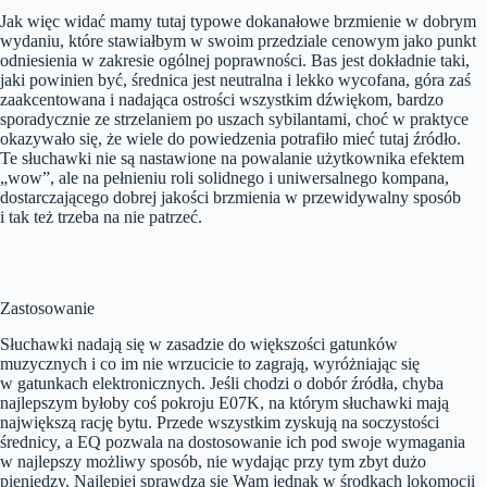
Jak więc widać mamy tutaj typowe dokanałowe brzmienie w dobrym
wydaniu, które stawiałbym w swoim przedziale cenowym jako punkt
odniesienia w zakresie ogólnej poprawności. Bas jest dokładnie taki,
jaki powinien być, średnica jest neutralna i lekko wycofana, góra zaś
zaakcentowana i nadająca ostrości wszystkim dźwiękom, bardzo
sporadycznie ze strzelaniem po uszach sybilantami, choć w praktyce
okazywało się, że wiele do powiedzenia potrafiło mieć tutaj źródło.
Te słuchawki nie są nastawione na powalanie użytkownika efektem
„wow”, ale na pełnieniu roli solidnego i uniwersalnego kompana,
dostarczającego dobrej jakości brzmienia w przewidywalny sposób
i tak też trzeba na nie patrzeć.
Zastosowanie
Słuchawki nadają się w zasadzie do większości gatunków
muzycznych i co im nie wrzucicie to zagrają, wyróżniając się
w gatunkach elektronicznych. Jeśli chodzi o dobór źródła, chyba
najlepszym byłoby coś pokroju E07K, na którym słuchawki mają
największą rację bytu. Przede wszystkim zyskują na soczystości
średnicy, a EQ pozwala na dostosowanie ich pod swoje wymagania
w najlepszy możliwy sposób, nie wydając przy tym zbyt dużo
pieniędzy. Najlepiej sprawdzą się Wam jednak w środkach lokomocji