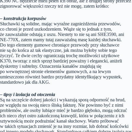
K390 NC będziecie mieli pełen ich obraz, ale z drugiej strony przecież
zignorować większości rzeczy też nie mogę, zatem krótko:
– konstrukcja korpusów
Słuchawki są solidne, mając wyraźne zagnieżdżenia przewodów,
co chroni je przed uszkodzeniem. Wiąże się to jednak z tym,
że zauważalnie odstają z uszu. Niestety to nie są ani SHE3590, ani
NE-770X, zatem mamy tutaj zauważalną masę każdej słuchawki.
Do tego elementy gumowe chroniące przewody przy słuchawce
nie są do końca aż tak elastyczne, jak można byłoby sobie tego
życzyć. Te dwie cechy ograniczają trochę możliwości użytkowe
K370, tworząc z nich sprzęt bardziej poważny i elegancki, aniżeli
dyskretny i subtelny. Oznaczenia kanałów znajdują się
po wewnętrznej stronie elementów gumowych, a na lewym
umieszczono również bardzo przydatny identyfikujący wypustek,
standardowo jak dla AKG.
– tipsy i izolacja od otoczenia
Są na szczęście dobrej jakości i wykazują sporą odporność na brud,
ze względu na swoją nieco śliską fakturę. Nie powinno być z nimi
problemów, ale osoby lubiące mieć je bardzo głęboko, mogą odczuć
ich nieco zbyt ostro zakończoną krawędź, która w połączeniu z ich
sztywnością może podrażniać kanał słuchowy. Warto próbować
w takich sytuacjach zmienić je na inny rozmiar, lub dobrać końcówki
od innego modelu słuchawek. Standardowe całkiem dobrze izolują nas