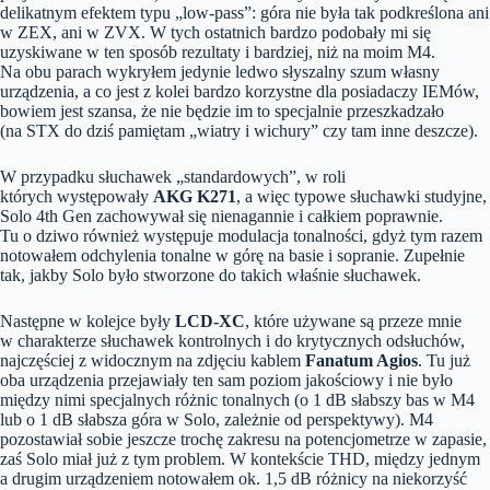
delikatnym efektem typu „low-pass”: góra nie była tak podkreślona ani
w ZEX, ani w ZVX. W tych ostatnich bardzo podobały mi się
uzyskiwane w ten sposób rezultaty i bardziej, niż na moim M4.
Na obu parach wykryłem jedynie ledwo słyszalny szum własny
urządzenia, a co jest z kolei bardzo korzystne dla posiadaczy IEMów,
bowiem jest szansa, że nie będzie im to specjalnie przeszkadzało
(na STX do dziś pamiętam „wiatry i wichury” czy tam inne deszcze).
W przypadku słuchawek „standardowych”, w roli
których występowały
AKG K271
, a więc typowe słuchawki studyjne,
Solo 4th Gen zachowywał się nienagannie i całkiem poprawnie.
Tu o dziwo również występuje modulacja tonalności, gdyż tym razem
notowałem odchylenia tonalne w górę na basie i sopranie. Zupełnie
tak, jakby Solo było stworzone do takich właśnie słuchawek.
Następne w kolejce były
LCD-XC
, które używane są przeze mnie
w charakterze słuchawek kontrolnych i do krytycznych odsłuchów,
najczęściej z widocznym na zdjęciu kablem
Fanatum Agios
. Tu już
oba urządzenia przejawiały ten sam poziom jakościowy i nie było
między nimi specjalnych różnic tonalnych (o 1 dB słabszy bas w M4
lub o 1 dB słabsza góra w Solo, zależnie od perspektywy). M4
pozostawiał sobie jeszcze trochę zakresu na potencjometrze w zapasie,
zaś Solo miał już z tym problem. W kontekście THD, między jednym
a drugim urządzeniem notowałem ok. 1,5 dB różnicy na niekorzyść