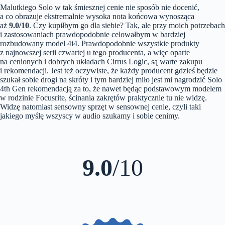
Malutkiego Solo w tak śmiesznej cenie nie sposób nie docenić,
a co obrazuje ekstremalnie wysoka nota końcowa wynosząca
aż
9.0/10
. Czy kupiłbym go dla siebie? Tak, ale przy moich potrzebach
i zastosowaniach prawdopodobnie celowałbym w bardziej
rozbudowany model 4i4. Prawdopodobnie wszystkie produkty
z najnowszej serii czwartej u tego producenta, a więc oparte
na cenionych i dobrych układach Cirrus Logic, są warte zakupu
i rekomendacji. Jest też oczywiste, że każdy producent gdzieś będzie
szukał sobie drogi na skróty i tym bardziej miło jest mi nagrodzić Solo
4th Gen rekomendacją za to, że nawet będąc podstawowym modelem
w rodzinie Focusrite, ścinania zakrętów praktycznie tu nie widzę.
Widzę natomiast sensowny sprzęt w sensownej cenie, czyli taki
jakiego myślę wszyscy w audio szukamy i sobie cenimy.
9.0
/10