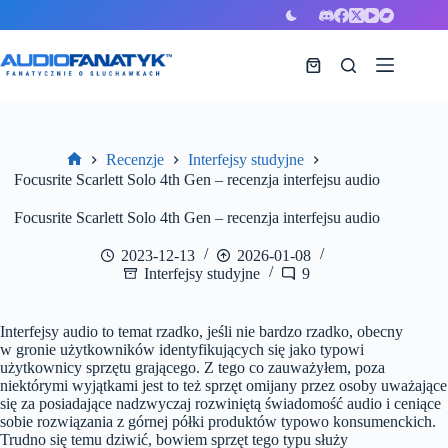
Przejdź
do
treści
Koszyk
Recenzje
Interfejsy studyjne
Strona
Focusrite Scarlett Solo 4th Gen – recenzja interfejsu audio
główna
Focusrite Scarlett Solo 4th Gen – recenzja interfejsu audio
2023-12-13
2026-01-08
Interfejsy studyjne
9
Interfejsy audio to temat rzadko, jeśli nie bardzo rzadko, obecny
w gronie użytkowników identyfikujących się jako typowi
użytkownicy sprzętu grającego. Z tego co zauważyłem, poza
niektórymi wyjątkami jest to też sprzęt omijany przez osoby uważające
się za posiadające nadzwyczaj rozwiniętą świadomość audio i ceniące
sobie rozwiązania z górnej półki produktów typowo konsumenckich.
Trudno się temu dziwić, bowiem sprzęt tego typu służy