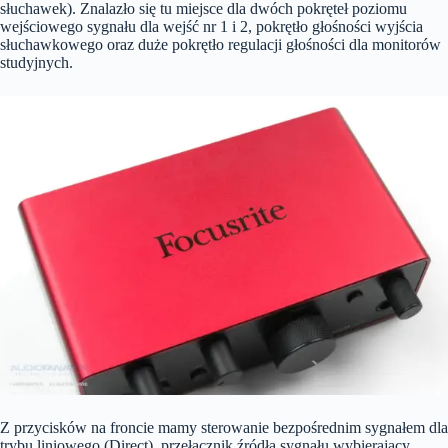
słuchawek). Znalazło się tu miejsce dla dwóch pokręteł poziomu
wejściowego sygnału dla wejść nr 1 i 2, pokrętło głośności wyjścia
słuchawkowego oraz duże pokrętło regulacji głośności dla monitorów
studyjnych.
Z przycisków na froncie mamy sterowanie bezpośrednim sygnałem dla
trybu liniowego (Direct), przełącznik źródła sygnału wybierający