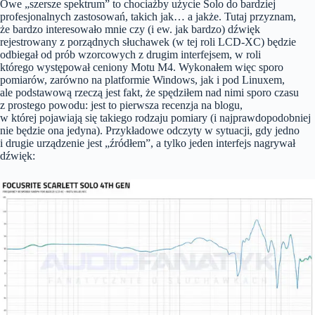
Owe „szersze spektrum” to chociażby użycie Solo do bardziej
profesjonalnych zastosowań, takich jak… a jakże. Tutaj przyznam,
że bardzo interesowało mnie czy (i ew. jak bardzo) dźwięk
rejestrowany z porządnych słuchawek (w tej roli LCD-XC) będzie
odbiegał od prób wzorcowych z drugim interfejsem, w roli
którego występował ceniony Motu M4. Wykonałem więc sporo
pomiarów, zarówno na platformie Windows, jak i pod Linuxem,
ale podstawową rzeczą jest fakt, że spędziłem nad nimi sporo czasu
z prostego powodu: jest to pierwsza recenzja na blogu,
w której pojawiają się takiego rodzaju pomiary (i najprawdopodobniej
nie będzie ona jedyna). Przykładowe odczyty w sytuacji, gdy jedno
i drugie urządzenie jest „źródłem”, a tylko jeden interfejs nagrywał
dźwięk: