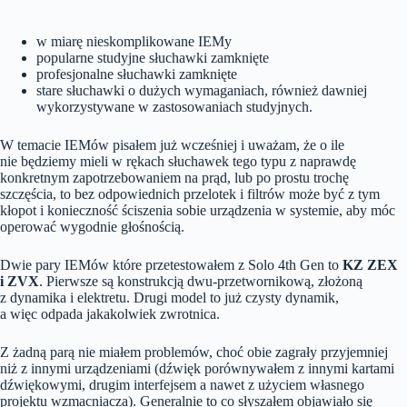
w miarę nieskomplikowane IEMy
popularne studyjne słuchawki zamknięte
profesjonalne słuchawki zamknięte
stare słuchawki o dużych wymaganiach, również dawniej
wykorzystywane w zastosowaniach studyjnych.
W temacie IEMów pisałem już wcześniej i uważam, że o ile
nie będziemy mieli w rękach słuchawek tego typu z naprawdę
konkretnym zapotrzebowaniem na prąd, lub po prostu trochę
szczęścia, to bez odpowiednich przelotek i filtrów może być z tym
kłopot i konieczność ściszenia sobie urządzenia w systemie, aby móc
operować wygodnie głośnością.
Dwie pary IEMów które przetestowałem z Solo 4th Gen to
KZ ZEX
i ZVX
. Pierwsze są konstrukcją dwu-przetwornikową, złożoną
z dynamika i elektretu. Drugi model to już czysty dynamik,
a więc odpada jakakolwiek zwrotnica.
Z żadną parą nie miałem problemów, choć obie zagrały przyjemniej
niż z innymi urządzeniami (dźwięk porównywałem z innymi kartami
dźwiękowymi, drugim interfejsem a nawet z użyciem własnego
projektu wzmacniacza). Generalnie to co słyszałem objawiało się