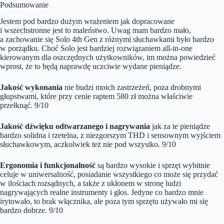
Podsumowanie
Jestem pod bardzo dużym wrażeniem jak dopracowane
i wszechstronne jest to maleństwo. Uwag mam bardzo mało,
a zachowanie się Solo 4th Gen z różnymi słuchawkami było bardzo
w porządku. Choć Solo jest bardziej rozwiązaniem all-in-one
kierowanym dla oszczędnych użytkowników, im można powiedzieć
wprost, że to będą naprawdę uczciwie wydane pieniądze.
Jakość wykonania
nie budzi moich zastrzeżeń, poza drobnymi
głupstwami, które przy cenie raptem 580 zł można właściwie
przełknąć. 9/10
Jakość dźwięku odtwarzanego i nagrywania
jak za te pieniądze
bardzo solidna i rzetelna, z niezgorszym THD i sensownym wyjściem
słuchawkowym, aczkolwiek też nie pod wszystko. 9/10
Ergonomia i funkcjonalność
są bardzo wysokie i sprzęt wybitnie
celuje w uniwersalność, posiadanie wszystkiego co może się przydać
w ilościach rozsądnych, a także z ukłonem w stronę ludzi
nagrywających realne instrumenty i głos. Jedyne co bardzo mnie
irytowało, to brak włącznika, ale poza tym sprzętu używało mi się
bardzo dobrze. 9/10