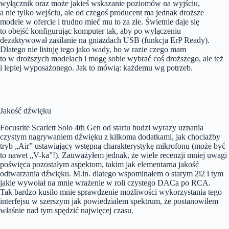
wyłącznik oraz może jakieś wskazanie poziomów na wyjściu,
a nie tylko wejściu, ale od czegoś producent ma jednak droższe
modele w ofercie i trudno mieć mu to za złe. Świetnie daje się
to obejść konfigurując komputer tak, aby po wyłączeniu
dezaktywował zasilanie na gniazdach USB (funkcja ErP Ready).
Dlatego nie listuję tego jako wady, bo w razie czego mam
to w droższych modelach i mogę sobie wybrać coś droższego, ale też
i lepiej wyposażonego. Jak to mówią: każdemu wg potrzeb.
Jakość dźwięku
Focusrite Scarlett Solo 4th Gen od startu budzi wyrazy uznania
czystym nagrywaniem dźwięku z kilkoma dodatkami, jak chociażby
tryb „Air” ustawiający wstępną charakterystykę mikrofonu (może być
to nawet „V-ka”!). Zauważyłem jednak, że wiele recenzji mniej uwagi
poświęca pozostałym aspektom, takim jak elementarna jakość
odtwarzania dźwięku. M.in. dlatego wspominałem o starym 2i2 i tym
jakie wywołał na mnie wrażenie w roli czystego DACa po RCA.
Tak bardzo kusiło mnie sprawdzenie możliwości wykorzystania tego
interfejsu w szerszym jak powiedziałem spektrum, że postanowiłem
właśnie nad tym spędzić najwięcej czasu.