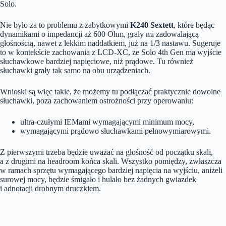
Solo.
Nie było za to problemu z zabytkowymi
K240 Sextett
, które będąc
dynamikami o impedancji aż 600 Ohm, grały mi zadowalającą
głośnością, nawet z lekkim naddatkiem, już na 1/3 nastawu. Sugeruje
to w kontekście zachowania z LCD-XC, że Solo 4th Gen ma wyjście
słuchawkowe bardziej napięciowe, niż prądowe. Tu również
słuchawki grały tak samo na obu urządzeniach.
Wnioski są więc takie, że możemy tu podłączać praktycznie dowolne
słuchawki, poza zachowaniem ostrożności przy operowaniu:
ultra-czułymi IEMami wymagającymi minimum mocy,
wymagającymi prądowo słuchawkami pełnowymiarowymi.
Z pierwszymi trzeba będzie uważać na głośność od początku skali,
a z drugimi na headroom końca skali. Wszystko pomiędzy, zwłaszcza
w ramach sprzętu wymagającego bardziej napięcia na wyjściu, aniżeli
surowej mocy, będzie śmigało i hulało bez żadnych gwiazdek
i adnotacji drobnym druczkiem.