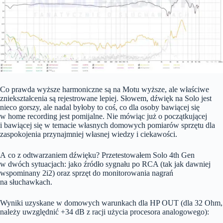
Co prawda wyższe harmoniczne są na Motu wyższe, ale właściwe
zniekształcenia są rejestrowane lepiej. Słowem, dźwięk na Solo jest
nieco gorszy, ale nadal byłoby to coś, co dla osoby bawiącej się
w home recording jest pomijalne. Nie mówiąc już o początkującej
i bawiącej się w temacie własnych domowych pomiarów sprzętu dla
zaspokojenia przynajmniej własnej wiedzy i ciekawości.
A co z odtwarzaniem dźwięku? Przetestowałem Solo 4th Gen
w dwóch sytuacjach: jako źródło sygnału po RCA (tak jak dawniej
wspominany 2i2) oraz sprzęt do monitorowania nagrań
na słuchawkach.
Wyniki uzyskane w domowych warunkach dla HP OUT (dla 32 Ohm,
należy uwzględnić +34 dB z racji użycia procesora analogowego):