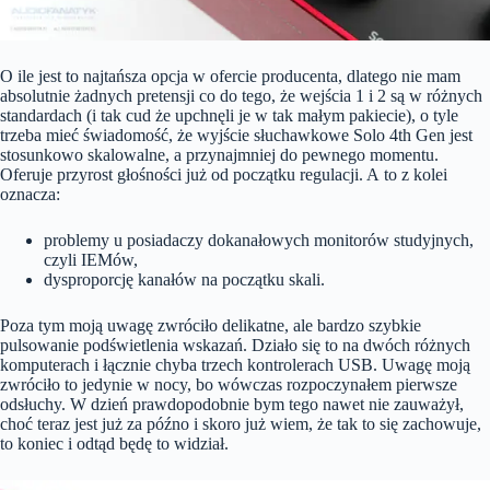
O ile jest to najtańsza opcja w ofercie producenta, dlatego nie mam
absolutnie żadnych pretensji co do tego, że wejścia 1 i 2 są w różnych
standardach (i tak cud że upchnęli je w tak małym pakiecie), o tyle
trzeba mieć świadomość, że wyjście słuchawkowe Solo 4th Gen jest
stosunkowo skalowalne, a przynajmniej do pewnego momentu.
Oferuje przyrost głośności już od początku regulacji. A to z kolei
oznacza:
problemy u posiadaczy dokanałowych monitorów studyjnych,
czyli IEMów,
dysproporcję kanałów na początku skali.
Poza tym moją uwagę zwróciło delikatne, ale bardzo szybkie
pulsowanie podświetlenia wskazań. Działo się to na dwóch różnych
komputerach i łącznie chyba trzech kontrolerach USB. Uwagę moją
zwróciło to jedynie w nocy, bo wówczas rozpoczynałem pierwsze
odsłuchy. W dzień prawdopodobnie bym tego nawet nie zauważył,
choć teraz jest już za późno i skoro już wiem, że tak to się zachowuje,
to koniec i odtąd będę to widział.