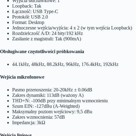
Wyjścia słuchawkowe: 1
Loopback: Tak
Łączność: USB Type-C
Protokół: USB 2.0
Format: Desktop
Jednoczesne wejścia/wyjścia: 4 x 2 (w tym wejścia Loopback)
Rozdzielczość A/D: 24 bity/192 kHz
Zasilanie z magistrali: Tak (900mA)
Obsługiwane częstotliwości próbkowania
44.1kHz, 48kHz, 88.2kHz, 96kHz, 176.4kHz, 192kHz
Wejścia mikrofonowe
Pasmo przenoszenia: 20-20kHz ± 0.06dB
Zakres dynamiki: 113dB (ważony A)
THD+N: -100dB przy minimalnym wzmocnieniu
Szum EIN: -127dBu (A-Weighted)
Maksymalny poziom wejściowy: 9,5 dBu
Zakres wzmocnienia: 57dB
Impedancja: 3kΩ
Wejścia liniowe