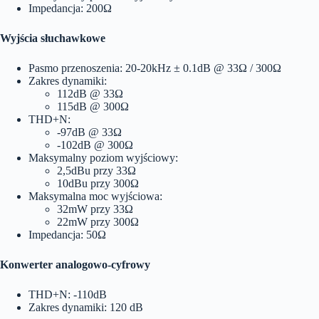
Impedancja: 200Ω
Wyjścia słuchawkowe
Pasmo przenoszenia: 20-20kHz ± 0.1dB @ 33Ω / 300Ω
Zakres dynamiki:
112dB @ 33Ω
115dB @ 300Ω
THD+N:
-97dB @ 33Ω
-102dB @ 300Ω
Maksymalny poziom wyjściowy:
2,5dBu przy 33Ω
10dBu przy 300Ω
Maksymalna moc wyjściowa:
32mW przy 33Ω
22mW przy 300Ω
Impedancja: 50Ω
Konwerter analogowo-cyfrowy
THD+N: -110dB
Zakres dynamiki: 120 dB