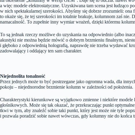
na określenie „kolumny w wersji OEM”. Daje się to odczuć nawet wó
a więc modele elektrostatyczne. Uzyskiwana tam scena jest łudząco po
w nich spektakularnej szerokości. Abyśmy się dobrze zrozumieli: ona f
to okaże się, że tej szerokości im totalnie brakuje, kolumnom zaś nie.
namacalność. To zupełnie inny wymiar wrażeń, dzięki któremu kolumny z
To są jednak rzeczy możliwe do uzyskania na odpowiednio (albo inacz
akustyki nie można będzie mówić o dobrym brzmieniu finalnym, niestety
i głęboko z odpowiednią holografią, naprawdę nie trzeba wydawać kroc
zadowalający i oddający ten sam charakter.
Niejednolita tonalność
Przez jednych może to być postrzegane jako ogromna wada, dla innych 
pokoju – niejednorodne brzmienie kolumn w zależności od położenia.
Charakterystyki kierunkowe są wyjątkowo zmienne i niektóre modele kol
głośnikowych. Może się tak okazać, że przekraczając punkt optymaln
tkwi w tym, aby znaleźć sobie taki punkt, który jest może nie tyle po
i pozwala poradzić sobie nawet wówczas, gdy kolumny nie do końca traf