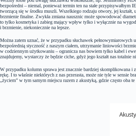
Weźmy sobie pod uwagę słuchawki wokółuszne, np. Sennheisery HD
bezpośredni – niemal, ponieważ termin ten na stałe przypisywałbym 
tworzącą się w środku muszli. Wszelkiego rodzaju otwory, jej kształt
brzmienie finalne. Zwykła zmiana nausznic może spowodować diametra
to tylko kosmetyka i zabieg mający wpływ tylko i wyłącznie na wyg
i brzmienie, niekoniecznie na lepsze.
Można zatem uznać, że w przypadku słuchawek pełnowymiarowych uzys
bezpośrednią styczność z naszym ciałem, utrzymanie liniowości brzmi
w codziennym użytkowaniu – ogranicza nas bowiem tylko kabel i ewen
znajdujemy, wystarczy że będzie ciche, gdyż jego kształt nas totalnie ni
W przypadku kolumn sprawa jest znacznie bardziej skomplikowana i z
rękę. I to właśnie niektórych z nas przerasta, może nie tyle w sensie
„życiem” w tym samym miejscu razem z akustyką, gdzie często oba te