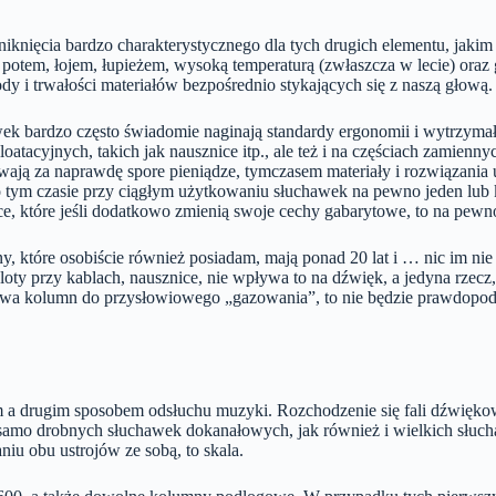
iknięcia bardzo charakterystycznego dla tych drugich elementu, jakim
ym potem, łojem, łupieżem, wysoką temperaturą (zwłaszcza w lecie) or
dy i trwałości materiałów bezpośrednio stykających się z naszą głową.
ek bardzo często świadomie naginają standardy ergonomii i wytrzymało
loatacyjnych, takich jak nausznice itp., ale też i na częściach zamie
ywają za naprawdę spore pieniądze, tymczasem materiały i rozwiązania
 tym czasie przy ciągłym użytkowaniu słuchawek na pewno jeden lub 
ice, które jeśli dodatkowo zmienią swoje cechy gabarytowe, to na pew
które osobiście również posiadam, mają ponad 20 lat i … nic im nie jes
loty przy kablach, nausznice, nie wpływa to na dźwięk, a jedyna rzecz
używa kolumn do przysłowiowego „gazowania”, to nie będzie prawdopod
ym a drugim sposobem odsłuchu muzyki. Rozchodzenie się fali dźwiękow
ak samo drobnych słuchawek dokanałowych, jak również i wielkich słu
iu obu ustrojów ze sobą, to skala.