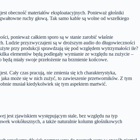
 jest obecność materiałów eksploatacyjnych. Ponieważ głośniki
az gwałtowne ruchy głową. Tak samo kable są wolne od wszelkiego
ści, ponieważ całkiem sporo są w stanie zarobić właśnie
nnych. Ludzie przyzwyczajeni są w droższym audio do długowieczności
 użyte przy produkcji sprawdzają się pod względem wytrzymałości ile?
kilka elementów będą podlegały wymianie ze względu na zużycie –
no będą miały swoje przełożenie na brzmienie końcowe.
t. Cały czas pracują, nie zmienia się ich charakterystyka,
, jaka może się w nich zużyć, to zawieszenie przetworników. Z tym
obnie musiał kiedykolwiek się tym aspektem martwić.
ej jest zjawiskiem występującym stale, bez względu na typ
chawek wokółusznych, a także naturalnie kolumn głośnikowych