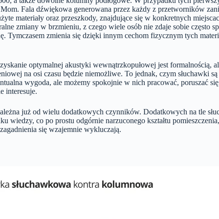
600, a także dowolne kolumny podłogowe. W przypadku tych pierws
IEMom. Fala dźwiękowa generowana przez każdy z przetworników zanim
, użyte materiały oraz przeszkody, znajdujące się w konkretnych miejs
lne zmiany w brzmieniu, z czego wiele osób nie zdaje sobie często 
odę. Tymczasem zmienia się dzięki innym cechom fizycznym tych mate
kanie optymalnej akustyki wewnątrzkopułowej jest formalnością, ale
eniowej na osi czasu będzie niemożliwe. To jednak, czym słuchawki s
tualna wygoda, ale możemy spokojnie w nich pracować, poruszać się, 
e interesuje.
ależna już od wielu dodatkowych czynników. Dodatkowych na tle słuc
 braku wiedzy, co po prostu odgórnie narzuconego kształtu pomieszczeni
 zagadnienia się wzajemnie wykluczają.