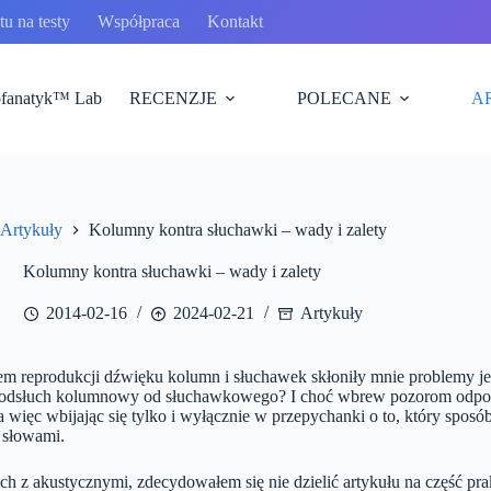
u na testy
Współpraca
Kontakt
fanatyk™ Lab
RECENZJE
POLECANE
A
Artykuły
Kolumny kontra słuchawki – wady i zalety
na
na
Kolumny kontra słuchawki – wady i zalety
2014-02-16
2024-02-21
Artykuły
m reprodukcji dźwięku kolumn i słuchawek skłoniły mnie problemy je
ni odsłuch kolumnowy od słuchawkowego? I choć wbrew pozorom odpow
, a więc wbijając się tylko i wyłącznie w przepychanki o to, który sposó
 słowami.
ych z akustycznymi, zdecydowałem się nie dzielić artykułu na część pr