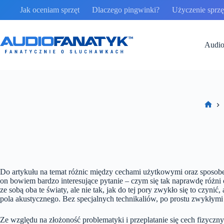
Przejdź
Jak oceniam sprzęt
Dlaczego pingwinki?
Użyczenie sprzęt
do
treści
Audio
Stro
głów
Do artykułu na temat różnic między cechami użytkowymi oraz sposobe
on bowiem bardzo interesujące pytanie – czym się tak naprawdę róż
ze sobą oba te światy, ale nie tak, jak do tej pory zwykło się to czynić
pola akustycznego. Bez specjalnych technikaliów, po prostu zwykłymi
Ze względu na złożoność problematyki i przeplatanie się cech fizyczn