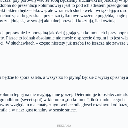
wczas, gdy porównywać ze sobą będziemy słuchawki najbardziej w spo
dobna do prezentacji kolumnowej i jest to pod ich adresem przeogromny
akt faktem będzie takową, ale w ramach słuchawek i wciąż dająca o sob
 Dochodząca do gry skala przekazu tylko owe wrażenie pogłębia, nagle po
najdują się w swojej aktualnej pozycji i kosztują, ile kosztują.
ej: poprawnie i z porządną jakością) grających kolumnach i przy pop
. Pisząc to jednak absolutnie nie myślę o sprzęcie drogim i to jest w
i. W słuchawkach – często niestety już trzeba i to jeszcze nie zawsze
będzie to spora zaleta, a wszystko to płynąć będzie z wyżej opisanej
umn lepiej na nie reagują, inne gorzej. Determinuje to ostatecznie ska
ego odbioru (sweet spot) w kierunku „do kolumn”, ilość dudniącego b
prawny względem matematycznym wobec odległości rozstawu i od bazy, al
iają w nasz gust tonalny w sensie stricte.