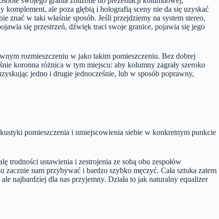
sobie swojego grania zbliżone do prezentacji kolumnowej,
 komplement, ale poza głębią i holografią sceny nie da się uzyskać
ie znać w taki właśnie sposób. Jeśli przejdziemy na system stereo,
jawia się przestrzeń, dźwięk traci swoje granice, pojawia się jego
rawnym rozmieszczeniu w jako takim pomieszczeniu. Bez dobrej
łaśnie koronna różnica w tym miejscu: aby kolumny zagrały szeroko
 uzyskując jedno i drugie jednocześnie, lub w sposób poprawny,
 akustyki pomieszczenia i umiejscowienia siebie w konkretnym punkcie
lę trudności ustawienia i zestrojenia ze sobą obu zespołów
asu zacznie nam przybywać i bardzo szybko męczyć. Cała sztuka zatem
e najbardziej dla nas przyjemny. Działa to jak naturalny equalizer