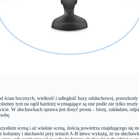
 ścian bocznych, wielkość i odległość bazy odsłuchowej, przeszkody i f
olumny tym na ogół bardziej wymagające są one podle nie tylko reszty 
icie. W słuchawkach sprawa jest dosyć prosta – biorę, zakładam, od
osobę.
zystkim sceną i aż właśnie sceną, ilością powietrza znajdującego się m
ie kolumny i słuchawki przy testach A-B łatwo wykażą, że na słuchaw