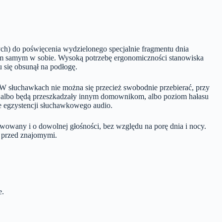
ych) do poświęcenia wydzielonego specjalnie fragmentu dnia
elem samym w sobie. Wysoką potrzebę ergonomiczności stanowiska
u się obsunął na podłogę.
W słuchawkach nie można się przecież swobodnie przebierać, przy
y albo będą przeszkadzały innym domownikom, albo poziom hałasu
ce egzystencji słuchawkowego audio.
owany i o dowolnej głośności, bez względu na porę dnia i nocy.
ć przed znajomymi.
e.