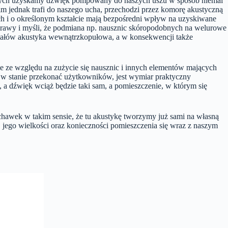
zych uzyskamy dźwięk pompowany do naszych uszu w sposób niemal
 jednak trafi do naszego ucha, przechodzi przez komorę akustyczną
cach i o określonym kształcie mają bezpośredni wpływ na uzyskiwane
sprawy i myśli, że podmiana np. nausznic skóropodobnych na welurowe
riałów akustyka wewnątrzkopułowa, a w konsekwencji także
 ze względu na zużycie się nausznic i innych elementów mających
ą w stanie przekonać użytkowników, jest wymiar praktyczny
a dźwięk wciąż będzie taki sam, a pomieszczenie, w którym się
hawek w takim sensie, że tu akustykę tworzymy już sami na własną
a, jego wielkości oraz konieczności pomieszczenia się wraz z naszym