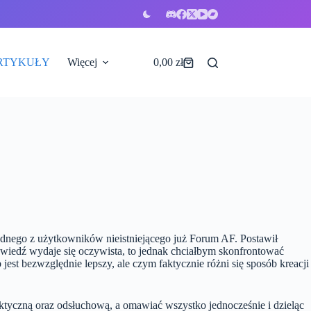
RTYKUŁY
Więcej
0,00
zł
Koszyk
dnego z użytkowników nieistniejącego już Forum AF. Postawił
iedź wydaje się oczywista, to jednak chciałbym skonfrontować
b jest bezwzględnie lepszy, ale czym faktycznie różni się sposób kreacji
aktyczną oraz odsłuchową, a omawiać wszystko jednocześnie i dzieląc