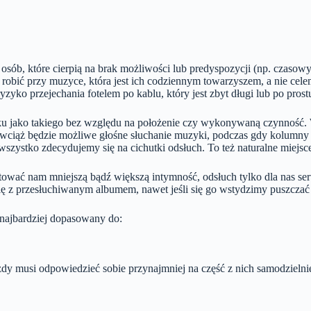
osób, które cierpią na brak możliwości lub predyspozycji (np. czasow
 robić przy muzyce, która jest ich codziennym towarzyszem, a nie c
yzyko przejechania fotelem po kablu, który jest zbyt długi lub po prost
ku jako takiego bez względu na położenie czy wykonywaną czynność. 
h wciąż będzie możliwe głośne słuchanie muzyki, podczas gdy kolumn
wszystko zdecydujemy się na cichutki odsłuch. To też naturalne miejs
wać nam mniejszą bądź większą intymność, odsłuch tylko dla nas serw
 się z przesłuchiwanym albumem, nawet jeśli się go wstydzimy puszcza
najbardziej dopasowany do:
każdy musi odpowiedzieć sobie przynajmniej na część z nich samodzielni