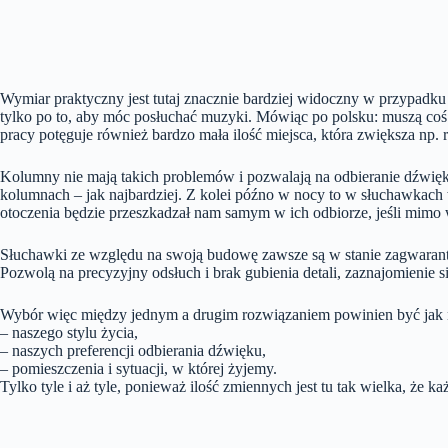
Wymiar praktyczny jest tutaj znacznie bardziej widoczny w przypadku 
tylko po to, aby móc posłuchać muzyki. Mówiąc po polsku: muszą coś
pracy potęguje również bardzo mała ilość miejsca, która zwiększa np. r
Kolumny nie mają takich problemów i pozwalają na odbieranie dźwię
kolumnach – jak najbardziej. Z kolei późno w nocy to w słuchawkac
otoczenia będzie przeszkadzał nam samym w ich odbiorze, jeśli mimo 
Słuchawki ze względu na swoją budowę zawsze są w stanie zagwaranto
Pozwolą na precyzyjny odsłuch i brak gubienia detali, zaznajomienie
Wybór więc między jednym a drugim rozwiązaniem powinien być jak 
– naszego stylu życia,
– naszych preferencji odbierania dźwięku,
– pomieszczenia i sytuacji, w której żyjemy.
Tylko tyle i aż tyle, ponieważ ilość zmiennych jest tu tak wielka, że 