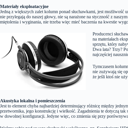
Materiały eksploatacyjne
Jedną z większych zalet kolumn ponad słuchawkami, jest możliwość un
nie przylegają do naszej głowy, nie są narażone na styczność z nasz
miętolenia i wyginania, nie trzeba więc mieć baczenia na kwestie wygo
Producenci słuchaw
na materiałach eksp
sprzętu, który nab
Dwa lata? Trzy? Po
najczęściej nauszn
Tymczasem kolumny, 
nie zużywają się op
że jeśli ktoś nie 
Akustyka lokalna i pomieszczenia
Jest to element chyba najbardziej determinujący różnicę między jedn
przetwornika, jego konstrukcję i wielkość. Zagadnienia te dotyczą t
w dowolnej konfiguracji. Jedyne więc, co zmienia się przy porównywan