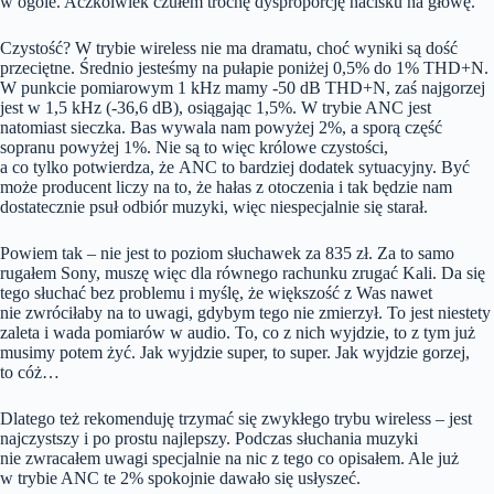
w ogóle. Aczkolwiek czułem trochę dysproporcję nacisku na głowę.
Czystość? W trybie wireless nie ma dramatu, choć wyniki są dość
przeciętne. Średnio jesteśmy na pułapie poniżej 0,5% do 1% THD+N.
W punkcie pomiarowym 1 kHz mamy -50 dB THD+N, zaś najgorzej
jest w 1,5 kHz (-36,6 dB), osiągając 1,5%. W trybie ANC jest
natomiast sieczka. Bas wywala nam powyżej 2%, a sporą część
sopranu powyżej 1%. Nie są to więc królowe czystości,
a co tylko potwierdza, że ANC to bardziej dodatek sytuacyjny. Być
może producent liczy na to, że hałas z otoczenia i tak będzie nam
dostatecznie psuł odbiór muzyki, więc niespecjalnie się starał.
Powiem tak – nie jest to poziom słuchawek za 835 zł. Za to samo
rugałem Sony, muszę więc dla równego rachunku zrugać Kali. Da się
tego słuchać bez problemu i myślę, że większość z Was nawet
nie zwróciłaby na to uwagi, gdybym tego nie zmierzył. To jest niestety
zaleta i wada pomiarów w audio. To, co z nich wyjdzie, to z tym już
musimy potem żyć. Jak wyjdzie super, to super. Jak wyjdzie gorzej,
to cóż…
Dlatego też rekomenduję trzymać się zwykłego trybu wireless – jest
najczystszy i po prostu najlepszy. Podczas słuchania muzyki
nie zwracałem uwagi specjalnie na nic z tego co opisałem. Ale już
w trybie ANC te 2% spokojnie dawało się usłyszeć.