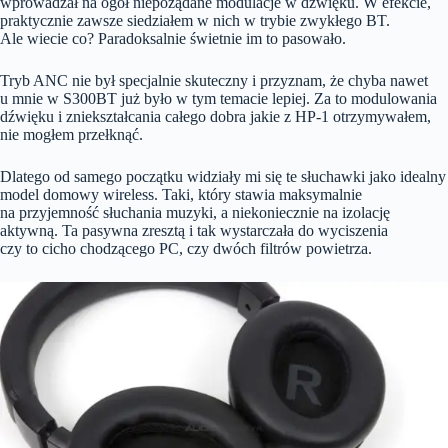
wprowadzał na ogół niepożądane modulacje w dźwięku. W efekcie,
praktycznie zawsze siedziałem w nich w trybie zwykłego BT.
Ale wiecie co? Paradoksalnie świetnie im to pasowało.
Tryb ANC nie był specjalnie skuteczny i przyznam, że chyba nawet
u mnie w S300BT już było w tym temacie lepiej. Za to modulowania
dźwięku i zniekształcania całego dobra jakie z HP-1 otrzymywałem,
nie mogłem przełknąć.
Dlatego od samego początku widziały mi się te słuchawki jako idealny
model domowy wireless. Taki, który stawia maksymalnie
na przyjemność słuchania muzyki, a niekoniecznie na izolację
aktywną. Ta pasywna zresztą i tak wystarczała do wyciszenia
czy to cicho chodzącego PC, czy dwóch filtrów powietrza.