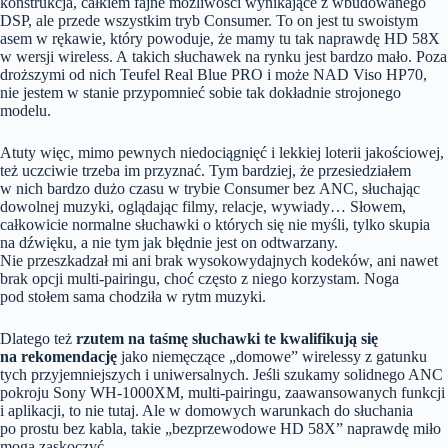
konstrukcja, całkiem fajne możliwości wynikające z wbudowanego
DSP, ale przede wszystkim tryb Consumer. To on jest tu swoistym
asem w rękawie, który powoduje, że mamy tu tak naprawdę HD 58X
w wersji wireless. A takich słuchawek na rynku jest bardzo mało. Poza
droższymi od nich Teufel Real Blue PRO i może NAD Viso HP70,
nie jestem w stanie przypomnieć sobie tak dokładnie strojonego
modelu.
Atuty więc, mimo pewnych niedociągnięć i lekkiej loterii jakościowej,
też uczciwie trzeba im przyznać. Tym bardziej, że przesiedziałem
w nich bardzo dużo czasu w trybie Consumer bez ANC, słuchając
dowolnej muzyki, oglądając filmy, relacje, wywiady… Słowem,
całkowicie normalne słuchawki o których się nie myśli, tylko skupia
na dźwięku, a nie tym jak błędnie jest on odtwarzany.
Nie przeszkadzał mi ani brak wysokowydajnych kodeków, ani nawet
brak opcji multi-pairingu, choć często z niego korzystam. Noga
pod stołem sama chodziła w rytm muzyki.
Dlatego też
rzutem na taśmę słuchawki te kwalifikują się
na rekomendację
jako niemęczące „domowe” wirelessy z gatunku
tych przyjemniejszych i uniwersalnych. Jeśli szukamy solidnego ANC
pokroju Sony WH-1000XM, multi-pairingu, zaawansowanych funkcji
i aplikacji, to nie tutaj. Ale w domowych warunkach do słuchania
po prostu bez kabla, takie „bezprzewodowe HD 58X” naprawdę miło
mogą zaskoczyć.