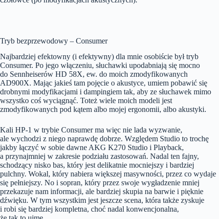
Tryb bezprzewodowy – Consumer
Najbardziej efektowny (i efektywny) dla mnie osobiście był tryb
Consumer. Po jego włączeniu, słuchawki upodabniają się mocno
do Sennheiserów HD 58X, ew. do moich zmodyfikowanych
AD900X. Mając jakieś tam pojęcie o akustyce, umiem pobawić się
drobnymi modyfikacjami i dampingiem tak, aby ze słuchawek mimo
wszystko coś wyciągnąć. Toteż wiele moich modeli jest
zmodyfikowanych pod kątem albo mojej ergonomii, albo akustyki.
Kali HP-1 w trybie Consumer ma więc nie lada wyzwanie,
ale wychodzi z niego naprawdę dobrze. Względem Studio to trochę
jakby łączyć w sobie dawne AKG K270 Studio i Playback,
a przynajmniej w zakresie podziału zastosowań. Nadal ten fajny,
schodzący nisko bas, który jest delikatnie mocniejszy i bardziej
pulchny. Wokal, który nabiera większej masywności, przez co wydaje
się pełniejszy. No i sopran, który przez swoje wygładzenie mniej
przekazuje nam informacji, ale bardziej skupia na barwie i pięknie
dźwięku. W tym wszystkim jest jeszcze scena, która także zyskuje
i robi się bardziej kompletna, choć nadal konwencjonalna,
że tak to ujmę.