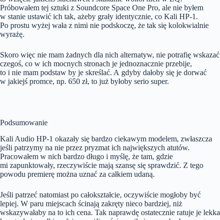
Próbowałem tej sztuki z Soundcore Space One Pro, ale nie byłem
w stanie ustawić ich tak, ażeby grały identycznie, co Kali HP-1.
Po prostu wyżej wała z nimi nie podskoczę, że tak się kolokwialnie
wyrażę.
Skoro więc nie mam żadnych dla nich alternatyw, nie potrafię wskazać
czegoś, co w ich mocnych stronach je jednoznacznie przebije,
to i nie mam podstaw by je skreślać. A gdyby dałoby się je dorwać
w jakiejś promce, np. 650 zł, to już byłoby serio super.
Podsumowanie
Kali Audio HP-1 okazały się bardzo ciekawym modelem, zwłaszcza
jeśli patrzymy na nie przez pryzmat ich największych atutów.
Pracowałem w nich bardzo długo i myślę, że tam, gdzie
mi zapunktowały, rzeczywiście mają szansę się sprawdzić. Z tego
powodu premierę można uznać za całkiem udaną.
Jeśli patrzeć natomiast po całokształcie, oczywiście mogłoby być
lepiej. W paru miejscach ścinają zakręty nieco bardziej, niż
wskazywałaby na to ich cena. Tak naprawdę ostatecznie ratuje je lekka