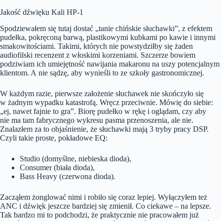
Jakość dźwięku Kali HP-1
Spodziewałem się tutaj dostać „tanie chińskie słuchawki”, z efektem
pudełka, pokręconą barwą, plastikowymi kubkami po kawie i innymi
smakowitościami. Takimi, których nie powstydziłby się żaden
audiofilski recenzent z włoskimi korzeniami. Szczerze bowiem
podziwiam ich umiejętność nawijania makaronu na uszy potencjalnym
klientom. A nie sądzę, aby wynieśli to ze szkoły gastronomicznej.
W każdym razie, pierwsze założenie słuchawek nie skończyło się
w żadnym wypadku katastrofą. Wręcz przeciwnie. Mówię do siebie:
„ej, nawet fajnie to gra”. Biorę pudełko w rękę i oglądam, czy aby
nie ma tam fabrycznego wykresu pasma przenoszenia, ale nie.
Znalazłem za to objaśnienie, że słuchawki mają 3 tryby pracy DSP.
Czyli takie proste, pokładowe EQ:
Studio (domyślne, niebieska dioda),
Consumer (biała dioda),
Bass Heavy (czerwona dioda).
Zacząłem żonglować nimi i robiło się coraz lepiej. Wyłączyłem też
ANC i dźwięk jeszcze bardziej się zmienił. Co ciekawe – na lepsze.
Tak bardzo mi to podchodzi, że praktycznie nie pracowałem już