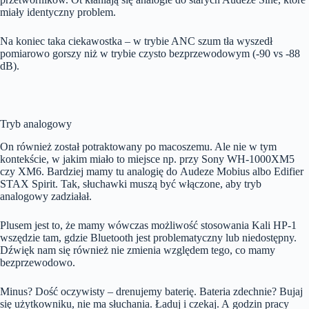
miały identyczny problem.
Na koniec taka ciekawostka – w trybie ANC szum tła wyszedł
pomiarowo gorszy niż w trybie czysto bezprzewodowym (-90 vs -88
dB).
Tryb analogowy
On również został potraktowany po macoszemu. Ale nie w tym
kontekście, w jakim miało to miejsce np. przy Sony WH-1000XM5
czy XM6. Bardziej mamy tu analogię do Audeze Mobius albo Edifier
STAX Spirit. Tak, słuchawki muszą być włączone, aby tryb
analogowy zadziałał.
Plusem jest to, że mamy wówczas możliwość stosowania Kali HP-1
wszędzie tam, gdzie Bluetooth jest problematyczny lub niedostępny.
Dźwięk nam się również nie zmienia względem tego, co mamy
bezprzewodowo.
Minus? Dość oczywisty – drenujemy baterię. Bateria zdechnie? Bujaj
się użytkowniku, nie ma słuchania. Ładuj i czekaj. A godzin pracy