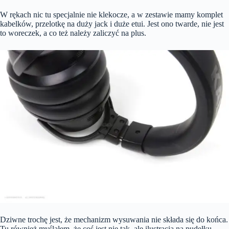
W rękach nic tu specjalnie nie klekocze, a w zestawie mamy komplet
kabelków, przelotkę na duży jack i duże etui. Jest ono twarde, nie jest
to woreczek, a co też należy zaliczyć na plus.
Dziwne trochę jest, że mechanizm wysuwania nie składa się do końca.
Tu również myślałem, że coś jest nie tak, ale ilustracja na pudełku