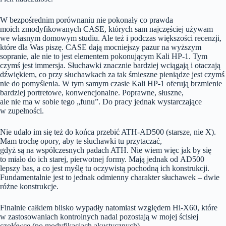
W bezpośrednim porównaniu nie pokonały co prawda
moich zmodyfikowanych CASE, których sam najczęściej używam
we własnym domowym studiu. Ale też i podczas większości recenzji,
które dla Was piszę. CASE dają mocniejszy pazur na wyższym
sopranie, ale nie to jest elementem pokonującym Kali HP-1. Tym
czymś jest immersja. Słuchawki znacznie bardziej wciągają i otaczają
dźwiękiem, co przy słuchawkach za tak śmieszne pieniądze jest czymś
nie do pomyślenia. W tym samym czasie Kali HP-1 oferują brzmienie
bardziej portretowe, konwencjonalne. Poprawne, słuszne,
ale nie ma w sobie tego „funu”. Do pracy jednak wystarczające
w zupełności.
Nie udało im się też do końca przebić ATH-AD500 (starsze, nie X).
Mam trochę opory, aby te słuchawki tu przytaczać,
gdyż są na współczesnych padach ATH. Nie wiem więc jak by się
to miało do ich starej, pierwotnej formy. Mają jednak od AD500
lepszy bas, a co jest myślę tu oczywistą pochodną ich konstrukcji.
Fundamentalnie jest to jednak odmienny charakter słuchawek – dwie
różne konstrukcje.
Finalnie całkiem blisko wypadły natomiast względem Hi-X60, które
w zastosowaniach kontrolnych nadal pozostają w mojej ścisłej
czołówce (po modyfikacjach akustycznych).