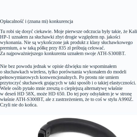
Opłacalność i (znana mi) konkurencja
Tu robi się dosyć ciekawie. Moje pierwsze odczucia były takie, że Kali
HP-1 uznałem za słuchawki zbyt drogie względem np. jakości
wykonania. Nie są wykończone jak produkt z klasy słuchawkowego
premium, a w taką półkę przy 835 zł próbują celować.
Za najpoważniejszego konkurenta uznałem swoje ATH-S300BT.
Nie bez powodu jednak w opisie dźwięku nie wspominałem
o słuchawkach wireless, tylko porównania wykonałem do modeli
pełnowymiarowych konwencjonalnych. Po prostu nie umiem
przytoczyć słuchawek grających w taki sposób i o takiej elastyczności.
Wiele osób pytało mnie zresztą o cieplejszą alternatywę właśnie
w deseń HD 58X, może HD 650. Do tej pory odsyłałem je w stronę
właśnie ATH-S300BT, ale z zastrzeżeniem, że to coś w stylu A990Z.
Czyli nie do końca.