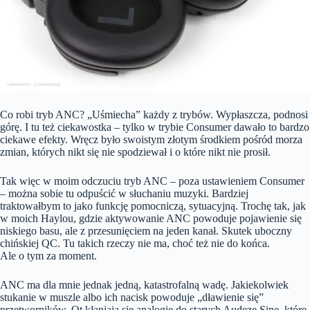
Co robi tryb ANC? „Uśmiecha” każdy z trybów. Wypłaszcza, podnosi
górę. I tu też ciekawostka – tylko w trybie Consumer dawało to bardzo
ciekawe efekty. Wręcz było swoistym złotym środkiem pośród morza
zmian, których nikt się nie spodziewał i o które nikt nie prosił.
Tak więc w moim odczuciu tryb ANC – poza ustawieniem Consumer
– można sobie tu odpuścić w słuchaniu muzyki. Bardziej
traktowałbym to jako funkcję pomocniczą, sytuacyjną. Trochę tak, jak
w moich Haylou, gdzie aktywowanie ANC powoduje pojawienie się
niskiego basu, ale z przesunięciem na jeden kanał. Skutek uboczny
chińskiej QC. Tu takich rzeczy nie ma, choć też nie do końca.
Ale o tym za moment.
ANC ma dla mnie jednak jedną, katastrofalną wadę. Jakiekolwiek
stukanie w muszle albo ich nacisk powoduje „dławienie się”
przetworników. Ot kłaniają się analogie do starych Audeze Sine, które