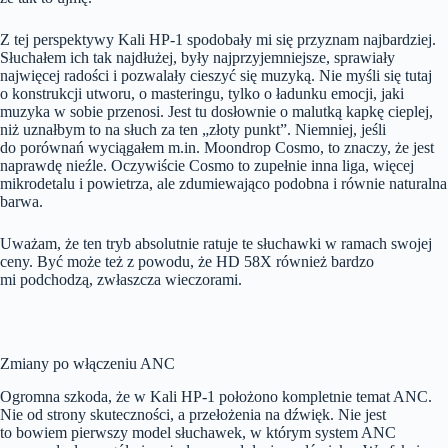
Z tej perspektywy Kali HP-1 spodobały mi się przyznam najbardziej.
Słuchałem ich tak najdłużej, były najprzyjemniejsze, sprawiały
najwięcej radości i pozwalały cieszyć się muzyką. Nie myśli się tutaj
o konstrukcji utworu, o masteringu, tylko o ładunku emocji, jaki
muzyka w sobie przenosi. Jest tu dosłownie o malutką kapkę cieplej,
niż uznałbym to na słuch za ten „złoty punkt”. Niemniej, jeśli
do porównań wyciągałem m.in. Moondrop Cosmo, to znaczy, że jest
naprawdę nieźle. Oczywiście Cosmo to zupełnie inna liga, więcej
mikrodetalu i powietrza, ale zdumiewająco podobna i równie naturalna
barwa.
Uważam, że ten tryb absolutnie ratuje te słuchawki w ramach swojej
ceny. Być może też z powodu, że HD 58X również bardzo
mi podchodzą, zwłaszcza wieczorami.
Zmiany po włączeniu ANC
Ogromna szkoda, że w Kali HP-1 położono kompletnie temat ANC.
Nie od strony skuteczności, a przełożenia na dźwięk. Nie jest
to bowiem pierwszy model słuchawek, w którym system ANC