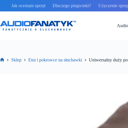
Przejdź
Jak oceniam sprzęt
Dlaczego pingwinki?
Użyczenie sprzęt
do
treści
Audio
Sklep
Etui i pokrowce na słuchawki
Uniwersalny duży po
Strona
główna