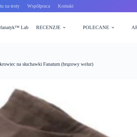
u na testy
Współpraca
Kontakt
fanatyk™ Lab
RECENZJE
POLECANE
A
krowiec na słuchawki Fanatum (brązowy welur)