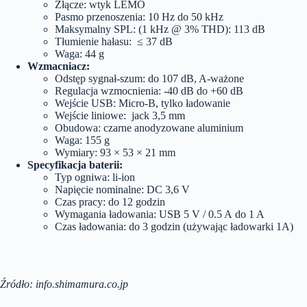
Złącze: wtyk LEMO
Pasmo przenoszenia: 10 Hz do 50 kHz
Maksymalny SPL: (1 kHz @ 3% THD): 113 dB
Tłumienie hałasu: ≤ 37 dB
Waga: 44 g
Wzmacniacz:
Odstęp sygnał-szum: do 107 dB, A-ważone
Regulacja wzmocnienia: -40 dB do +60 dB
Wejście USB: Micro-B, tylko ładowanie
Wejście liniowe: jack 3,5 mm
Obudowa: czarne anodyzowane aluminium
Waga: 155 g
Wymiary: 93 × 53 × 21 mm
Specyfikacja baterii:
Typ ogniwa: li-ion
Napięcie nominalne: DC 3,6 V
Czas pracy: do 12 godzin
Wymagania ładowania: USB 5 V / 0.5 A do 1 A
Czas ładowania: do 3 godzin (używając ładowarki 1A)
Źródło: info.shimamura.co.jp