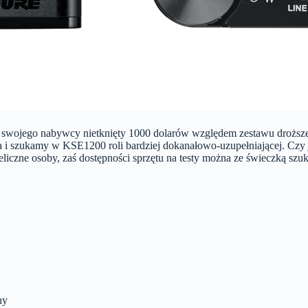
lu swojego nabywcy nietknięty 1000 dolarów względem zestawu droższe
i szukamy w KSE1200 roli bardziej dokanałowo-uzupełniającej. Czy je
ieliczne osoby, zaś dostępności sprzętu na testy można ze świeczką s
ny