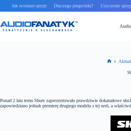
Przejdź
Jak oceniam sprzęt
Dlaczego pingwinki?
Użyczenie sprzęt
do
treści
Audio
Aktual
Strona
główna
S
Ponad 2 lata temu Shure zaprezentowało prawdziwie dokanałowe słuc
zapowiedziano jednak premierę drugiego modelu z tej serii, a właści