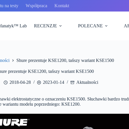
u na testy
Współpraca
Kontakt
fanatyk™ Lab
RECENZJE
POLECANE
A
ności
Shure prezentuje KSE1200, tańszy wariant KSE1500
hure prezentuje KSE1200, tańszy wariant KSE1500
2018-04-28
2023-01-14
Aktualności
hawki elektrostatyczne o oznaczeniu KSE1500. Słuchawki bardzo trud
wie wariantu modelu poprzedniego: KSE1200.