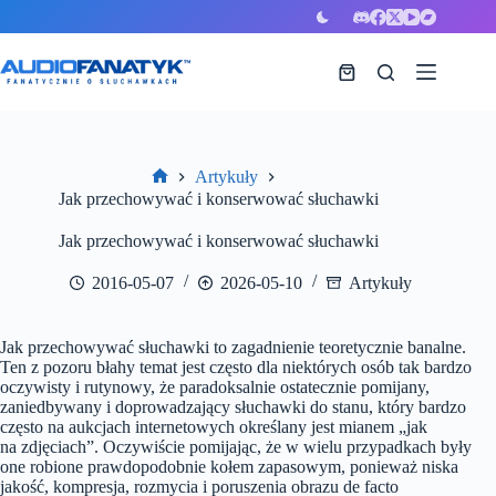
Przejdź
do
treści
Koszyk
Artykuły
Strona
Jak przechowywać i konserwować słuchawki
główna
Jak przechowywać i konserwować słuchawki
2016-05-07
2026-05-10
Artykuły
Jak przechowywać słuchawki to zagadnienie teoretycznie banalne.
Ten z pozoru błahy temat jest często dla niektórych osób tak bardzo
oczywisty i rutynowy, że paradoksalnie ostatecznie pomijany,
zaniedbywany i doprowadzający słuchawki do stanu, który bardzo
często na aukcjach internetowych określany jest mianem „jak
na zdjęciach”. Oczywiście pomijając, że w wielu przypadkach były
one robione prawdopodobnie kołem zapasowym, ponieważ niska
jakość, kompresja, rozmycia i poruszenia obrazu de facto