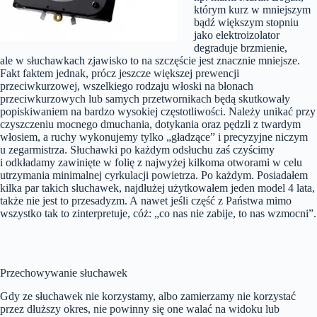
którym kurz w mniejszym
bądź większym stopniu
jako elektroizolator
degraduje brzmienie,
ale w słuchawkach zjawisko to na szczęście jest znacznie mniejsze.
Fakt faktem jednak, prócz jeszcze większej prewencji
przeciwkurzowej, wszelkiego rodzaju włoski na błonach
przeciwkurzowych lub samych przetwornikach będą skutkowały
popiskiwaniem na bardzo wysokiej częstotliwości. Należy unikać przy
czyszczeniu mocnego dmuchania, dotykania oraz pędzli z twardym
włosiem, a ruchy wykonujemy tylko „gładzące” i precyzyjne niczym
u zegarmistrza. Słuchawki po każdym odsłuchu zaś czyścimy
i odkładamy zawinięte w folię z najwyżej kilkoma otworami w celu
utrzymania minimalnej cyrkulacji powietrza. Po każdym. Posiadałem
kilka par takich słuchawek, najdłużej użytkowałem jeden model 4 lata,
także nie jest to przesadyzm. A nawet jeśli część z Państwa mimo
wszystko tak to zinterpretuje, cóż: „co nas nie zabije, to nas wzmocni”.
Przechowywanie słuchawek
Gdy ze słuchawek nie korzystamy, albo zamierzamy nie korzystać
przez dłuższy okres, nie powinny się one walać na widoku lub