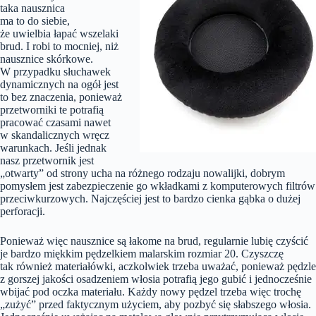
taka nausznica
ma to do siebie,
że uwielbia łapać wszelaki
brud. I robi to mocniej, niż
nausznice skórkowe.
W przypadku słuchawek
dynamicznych na ogół jest
to bez znaczenia, ponieważ
przetworniki te potrafią
pracować czasami nawet
w skandalicznych wręcz
warunkach. Jeśli jednak
nasz przetwornik jest
„otwarty” od strony ucha na różnego rodzaju nowalijki, dobrym
pomysłem jest zabezpieczenie go wkładkami z komputerowych filtrów
przeciwkurzowych. Najczęściej jest to bardzo cienka gąbka o dużej
perforacji.
Ponieważ więc nausznice są łakome na brud, regularnie lubię czyścić
je bardzo miękkim pędzelkiem malarskim rozmiar 20. Czyszczę
tak również materiałówki, aczkolwiek trzeba uważać, ponieważ pędzle
z gorszej jakości osadzeniem włosia potrafią jego gubić i jednocześnie
wbijać pod oczka materiału. Każdy nowy pędzel trzeba więc trochę
„zużyć” przed faktycznym użyciem, aby pozbyć się słabszego włosia.