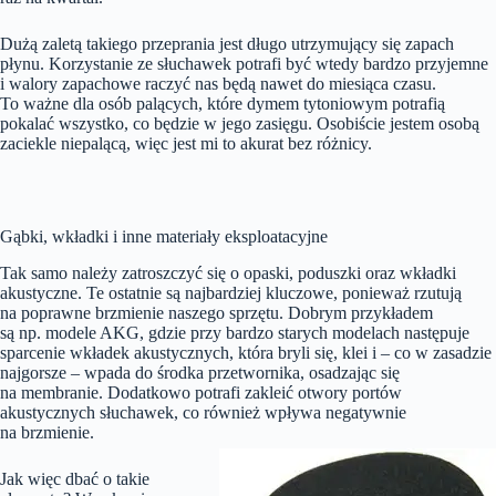
Dużą zaletą takiego przeprania jest długo utrzymujący się zapach
płynu. Korzystanie ze słuchawek potrafi być wtedy bardzo przyjemne
i walory zapachowe raczyć nas będą nawet do miesiąca czasu.
To ważne dla osób palących, które dymem tytoniowym potrafią
pokalać wszystko, co będzie w jego zasięgu. Osobiście jestem osobą
zaciekle niepalącą, więc jest mi to akurat bez różnicy.
Gąbki, wkładki i inne materiały eksploatacyjne
Tak samo należy zatroszczyć się o opaski, poduszki oraz wkładki
akustyczne. Te ostatnie są najbardziej kluczowe, ponieważ rzutują
na poprawne brzmienie naszego sprzętu. Dobrym przykładem
są np. modele AKG, gdzie przy bardzo starych modelach następuje
sparcenie wkładek akustycznych, która bryli się, klei i – co w zasadzie
najgorsze – wpada do środka przetwornika, osadzając się
na membranie. Dodatkowo potrafi zakleić otwory portów
akustycznych słuchawek, co również wpływa negatywnie
na brzmienie.
Jak więc dbać o takie