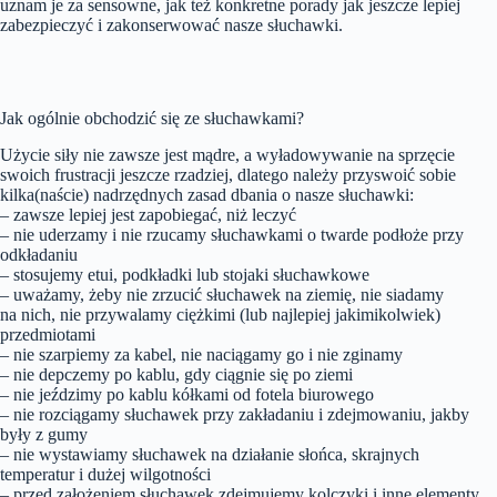
uznam je za sensowne, jak też konkretne porady jak jeszcze lepiej
zabezpieczyć i zakonserwować nasze słuchawki.
Jak ogólnie obchodzić się ze słuchawkami?
Użycie siły nie zawsze jest mądre, a wyładowywanie na sprzęcie
swoich frustracji jeszcze rzadziej, dlatego należy przyswoić sobie
kilka(naście) nadrzędnych zasad dbania o nasze słuchawki:
– zawsze lepiej jest zapobiegać, niż leczyć
– nie uderzamy i nie rzucamy słuchawkami o twarde podłoże przy
odkładaniu
– stosujemy etui, podkładki lub stojaki słuchawkowe
– uważamy, żeby nie zrzucić słuchawek na ziemię, nie siadamy
na nich, nie przywalamy ciężkimi (lub najlepiej jakimikolwiek)
przedmiotami
– nie szarpiemy za kabel, nie naciągamy go i nie zginamy
– nie depczemy po kablu, gdy ciągnie się po ziemi
– nie jeździmy po kablu kółkami od fotela biurowego
– nie rozciągamy słuchawek przy zakładaniu i zdejmowaniu, jakby
były z gumy
– nie wystawiamy słuchawek na działanie słońca, skrajnych
temperatur i dużej wilgotności
– przed założeniem słuchawek zdejmujemy kolczyki i inne elementy