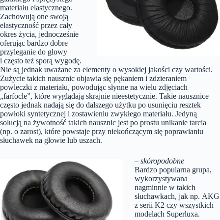
materiału elastycznego.
Zachowują one swoją
elastyczność przez cały
okres życia, jednocześnie
oferując bardzo dobre
przyleganie do głowy
i często też sporą wygodę.
Nie są jednak uważane za elementy o wysokiej jakości czy wartości.
Zużycie takich nausznic objawia się pękaniem i zdzieraniem
powleczki z materiału, powodując słynne na wielu zdjęciach
„farfocle”, które wyglądają skrajnie nieestetycznie. Takie nausznice
często jednak nadają się do dalszego użytku po usunięciu resztek
powłoki syntetycznej i zostawieniu zwykłego materiału. Jedyną
solucją na żywotność takich nausznic jest po prostu unikanie tarcia
(np. o zarost), które powstaje przy niekończącym się poprawianiu
słuchawek na głowie lub uszach.
– skóropodobne
Bardzo popularna grupa,
wykorzystywana
nagminnie w takich
słuchawkach, jak np. AKG
z serii K2 czy wszystkich
modelach Superluxa.