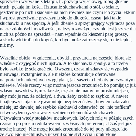
sprężyste i wyrwane z letargu, tj. pozycji wyjściowej, robią głośnie
trach, pękają im kości. Rzucanie słuchawkami o stół, o ścianę,
jeżdżenie po nich i siadanie na nich również nie czyni ich życia lekkim
i wprost przeciwnie przyczynia się do długości czasu, jaki takie
słuchawki u nas spędzą. A jeśli dbanie o sprzęt grający wykracza poza
nasze zdolności i możliwości, należy rozważyć, czy nie jest jeszcze dla
nich za późno na sprzedaż – nam wpadnie do kieszeni parę groszy,
a słuchawki trafią do kogoś, kto być może zatroszczy się o nie lepiej,
niż my.
Wszelkie obicia, wgniecenia, ubytki i przytarcia najczęściej biorą się
właśnie z czyjegoś niechlujstwa. A to słuchawki spadły, a to trzeba
było szybko je ściągnąć etc. Owszem, czasami zdarzy się wypadek,
nieuwaga, roztargnienie, ale niektóre konstrukcje oferowane
na portalach aukcyjnych wyglądają, jak saszetka herbaty po czwartym
zalewie. Wiele rzeczy więc można jeszcze zrozumieć, bo pomijając już
własne nawyki w tym zakresie, często nie mamy po prostu miejsca,
aby móc je raz, że odłożyć, a dwa, żeby zrobić to szybko. A nawet
i najlepszy stojak nie gwarantuje bezpieczeństwa, bowiem zdarzało
mi się już dawniej tak szybko słuchawki odstawiać, że „nie trafiłem”
i stworzyłem ryzyko wyszczerbienia elementów słuchawek.
Używałem wtedy stojaków metalowych, których rolę w późniejszych
czasach po prostu redukowałem z własnych preferencji. Dziś jest już
trochę inaczej. Nie mogę jednak zrozumieć do tej pory nikogo, kto
ze swojego niechlujstwa uczynił sobie styl życia i praktykuje