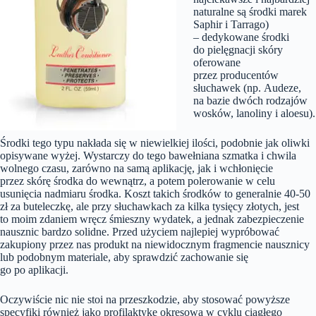
naturalne są środki marek
Saphir i Tarrago)
– dedykowane środki
do pielęgnacji skóry
oferowane
przez producentów
słuchawek (np. Audeze,
na bazie dwóch rodzajów
wosków, lanoliny i aloesu).
Środki tego typu nakłada się w niewielkiej ilości, podobnie jak oliwki
opisywane wyżej. Wystarczy do tego bawełniana szmatka i chwila
wolnego czasu, zarówno na samą aplikację, jak i wchłonięcie
przez skórę środka do wewnątrz, a potem polerowanie w celu
usunięcia nadmiaru środka. Koszt takich środków to generalnie 40-50
zł za buteleczkę, ale przy słuchawkach za kilka tysięcy złotych, jest
to moim zdaniem wręcz śmieszny wydatek, a jednak zabezpieczenie
nausznic bardzo solidne. Przed użyciem najlepiej wypróbować
zakupiony przez nas produkt na niewidocznym fragmencie nausznicy
lub podobnym materiale, aby sprawdzić zachowanie się
go po aplikacji.
Oczywiście nic nie stoi na przeszkodzie, aby stosować powyższe
specyfiki również jako profilaktykę okresową w cyklu ciągłego