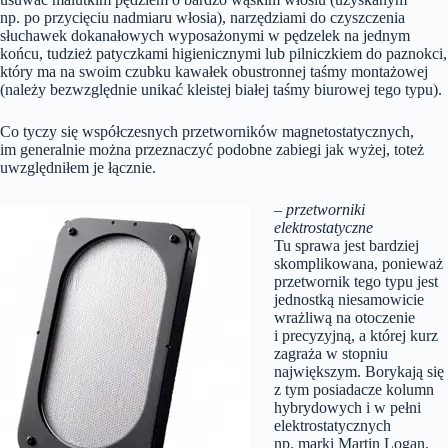
np. po przycięciu nadmiaru włosia), narzędziami do czyszczenia
słuchawek dokanałowych wyposażonymi w pędzelek na jednym
końcu, tudzież patyczkami higienicznymi lub pilniczkiem do paznokci,
który ma na swoim czubku kawałek obustronnej taśmy montażowej
(należy bezwzględnie unikać kleistej białej taśmy biurowej tego typu).
Co tyczy się współczesnych przetworników magnetostatycznych,
im generalnie można przeznaczyć podobne zabiegi jak wyżej, toteż
uwzględniłem je łącznie.
– przetworniki
elektrostatyczne
Tu sprawa jest bardziej
skomplikowana, ponieważ
przetwornik tego typu jest
jednostką niesamowicie
wrażliwą na otoczenie
i precyzyjną, a której kurz
zagraża w stopniu
największym. Borykają się
z tym posiadacze kolumn
hybrydowych i w pełni
elektrostatycznych
np. marki Martin Logan,