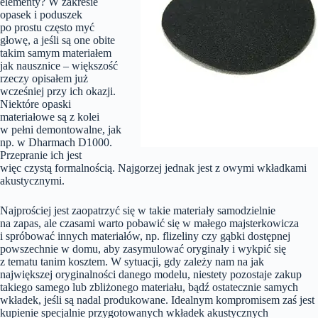
elementy? W zakresie
opasek i poduszek
po prostu często myć
głowę, a jeśli są one obite
takim samym materiałem
jak nausznice – większość
rzeczy opisałem już
wcześniej przy ich okazji.
Niektóre opaski
materiałowe są z kolei
w pełni demontowalne, jak
np. w Dharmach D1000.
Przepranie ich jest
więc czystą formalnością. Najgorzej jednak jest z owymi wkładkami
akustycznymi.
Najprościej jest zaopatrzyć się w takie materiały samodzielnie
na zapas, ale czasami warto pobawić się w małego majsterkowicza
i spróbować innych materiałów, np. flizeliny czy gąbki dostępnej
powszechnie w domu, aby zasymulować oryginały i wykpić się
z tematu tanim kosztem. W sytuacji, gdy zależy nam na jak
największej oryginalności danego modelu, niestety pozostaje zakup
takiego samego lub zbliżonego materiału, bądź ostatecznie samych
wkładek, jeśli są nadal produkowane. Idealnym kompromisem zaś jest
kupienie specjalnie przygotowanych wkładek akustycznych