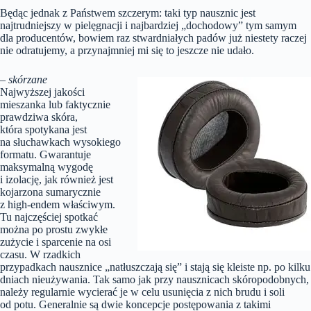
Będąc jednak z Państwem szczerym: taki typ nausznic jest
najtrudniejszy w pielęgnacji i najbardziej „dochodowy” tym samym
dla producentów, bowiem raz stwardniałych padów już niestety raczej
nie odratujemy, a przynajmniej mi się to jeszcze nie udało.
– skórzane
Najwyższej jakości
mieszanka lub faktycznie
prawdziwa skóra,
która spotykana jest
na słuchawkach wysokiego
formatu. Gwarantuje
maksymalną wygodę
i izolację, jak również jest
kojarzona sumarycznie
z high-endem właściwym.
Tu najczęściej spotkać
można po prostu zwykłe
zużycie i sparcenie na osi
czasu. W rzadkich
przypadkach nausznice „natłuszczają się” i stają się kleiste np. po kilku
dniach nieużywania. Tak samo jak przy nausznicach skóropodobnych,
należy regularnie wycierać je w celu usunięcia z nich brudu i soli
od potu. Generalnie są dwie koncepcje postępowania z takimi