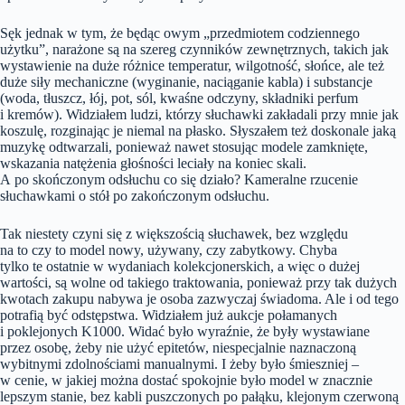
Sęk jednak w tym, że będąc owym „przedmiotem codziennego
użytku”, narażone są na szereg czynników zewnętrznych, takich jak
wystawienie na duże różnice temperatur, wilgotność, słońce, ale też
duże siły mechaniczne (wyginanie, naciąganie kabla) i substancje
(woda, tłuszcz, łój, pot, sól, kwaśne odczyny, składniki perfum
i kremów). Widziałem ludzi, którzy słuchawki zakładali przy mnie jak
koszulę, rozginając je niemal na płasko. Słyszałem też doskonale jaką
muzykę odtwarzali, ponieważ nawet stosując modele zamknięte,
wskazania natężenia głośności leciały na koniec skali.
A po skończonym odsłuchu co się działo? Kameralne rzucenie
słuchawkami o stół po zakończonym odsłuchu.
Tak niestety czyni się z większością słuchawek, bez względu
na to czy to model nowy, używany, czy zabytkowy. Chyba
tylko te ostatnie w wydaniach kolekcjonerskich, a więc o dużej
wartości, są wolne od takiego traktowania, ponieważ przy tak dużych
kwotach zakupu nabywa je osoba zazwyczaj świadoma. Ale i od tego
potrafią być odstępstwa. Widziałem już aukcje połamanych
i poklejonych K1000. Widać było wyraźnie, że były wystawiane
przez osobę, żeby nie użyć epitetów, niespecjalnie naznaczoną
wybitnymi zdolnościami manualnymi. I żeby było śmieszniej –
w cenie, w jakiej można dostać spokojnie było model w znacznie
lepszym stanie, bez kabli puszczonych po pałąku, klejonym czerwoną