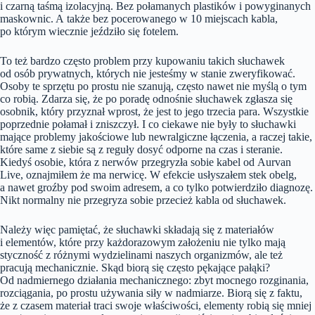
i czarną taśmą izolacyjną. Bez połamanych plastików i powyginanych
maskownic. A także bez pocerowanego w 10 miejscach kabla,
po którym wiecznie jeździło się fotelem.
To też bardzo często problem przy kupowaniu takich słuchawek
od osób prywatnych, których nie jesteśmy w stanie zweryfikować.
Osoby te sprzętu po prostu nie szanują, często nawet nie myślą o tym
co robią. Zdarza się, że po poradę odnośnie słuchawek zgłasza się
osobnik, który przyznał wprost, że jest to jego trzecia para. Wszystkie
poprzednie połamał i zniszczył. I co ciekawe nie były to słuchawki
mające problemy jakościowe lub newralgiczne łączenia, a raczej takie,
które same z siebie są z reguły dosyć odporne na czas i steranie.
Kiedyś osobie, która z nerwów przegryzła sobie kabel od Aurvan
Live, oznajmiłem że ma nerwicę. W efekcie usłyszałem stek obelg,
a nawet groźby pod swoim adresem, a co tylko potwierdziło diagnozę.
Nikt normalny nie przegryza sobie przecież kabla od słuchawek.
Należy więc pamiętać, że słuchawki składają się z materiałów
i elementów, które przy każdorazowym założeniu nie tylko mają
styczność z różnymi wydzielinami naszych organizmów, ale też
pracują mechanicznie. Skąd biorą się często pękające pałąki?
Od nadmiernego działania mechanicznego: zbyt mocnego rozginania,
rozciągania, po prostu używania siły w nadmiarze. Biorą się z faktu,
że z czasem materiał traci swoje właściwości, elementy robią się mniej