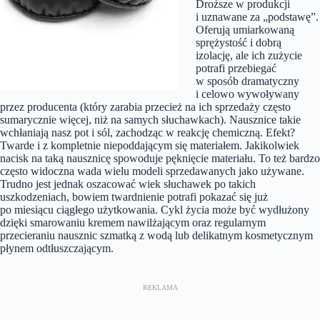
Droższe w produkcji
i uznawane za „podstawę”.
Oferują umiarkowaną
sprężystość i dobrą
izolację, ale ich zużycie
potrafi przebiegać
w sposób dramatyczny
i celowo wywoływany
przez producenta (który zarabia przecież na ich sprzedaży często
sumarycznie więcej, niż na samych słuchawkach). Nausznice takie
wchłaniają nasz pot i sól, zachodząc w reakcję chemiczną. Efekt?
Twarde i z kompletnie niepoddającym się materiałem. Jakikolwiek
nacisk na taką nausznicę spowoduje pęknięcie materiału. To też bardzo
często widoczna wada wielu modeli sprzedawanych jako używane.
Trudno jest jednak oszacować wiek słuchawek po takich
uszkodzeniach, bowiem twardnienie potrafi pokazać się już
po miesiącu ciągłego użytkowania. Cykl życia może być wydłużony
dzięki smarowaniu kremem nawilżającym oraz regularnym
przecieraniu nausznic szmatką z wodą lub delikatnym kosmetycznym
płynem odtłuszczającym.