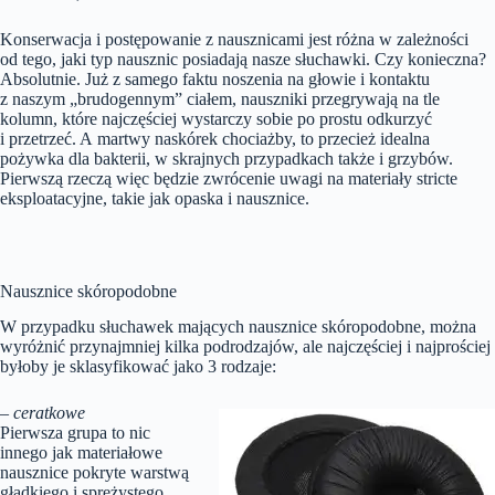
Konserwacja i postępowanie z nausznicami jest różna w zależności
od tego, jaki typ nausznic posiadają nasze słuchawki. Czy konieczna?
Absolutnie. Już z samego faktu noszenia na głowie i kontaktu
z naszym „brudogennym” ciałem, nauszniki przegrywają na tle
kolumn, które najczęściej wystarczy sobie po prostu odkurzyć
i przetrzeć. A martwy naskórek chociażby, to przecież idealna
pożywka dla bakterii, w skrajnych przypadkach także i grzybów.
Pierwszą rzeczą więc będzie zwrócenie uwagi na materiały stricte
eksploatacyjne, takie jak opaska i nausznice.
Nausznice skóropodobne
W przypadku słuchawek mających nausznice skóropodobne, można
wyróżnić przynajmniej kilka podrodzajów, ale najczęściej i najprościej
byłoby je sklasyfikować jako 3 rodzaje:
– ceratkowe
Pierwsza grupa to nic
innego jak materiałowe
nausznice pokryte warstwą
gładkiego i sprężystego