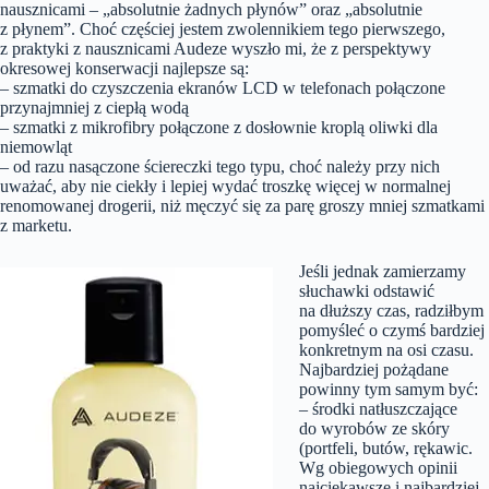
nausznicami – „absolutnie żadnych płynów” oraz „absolutnie
z płynem”. Choć częściej jestem zwolennikiem tego pierwszego,
z praktyki z nausznicami Audeze wyszło mi, że z perspektywy
okresowej konserwacji najlepsze są:
– szmatki do czyszczenia ekranów LCD w telefonach połączone
przynajmniej z ciepłą wodą
– szmatki z mikrofibry połączone z dosłownie kroplą oliwki dla
niemowląt
– od razu nasączone ściereczki tego typu, choć należy przy nich
uważać, aby nie ciekły i lepiej wydać troszkę więcej w normalnej
renomowanej drogerii, niż męczyć się za parę groszy mniej szmatkami
z marketu.
Jeśli jednak zamierzamy
słuchawki odstawić
na dłuższy czas, radziłbym
pomyśleć o czymś bardziej
konkretnym na osi czasu.
Najbardziej pożądane
powinny tym samym być:
– środki natłuszczające
do wyrobów ze skóry
(portfeli, butów, rękawic.
Wg obiegowych opinii
najciekawsze i najbardziej