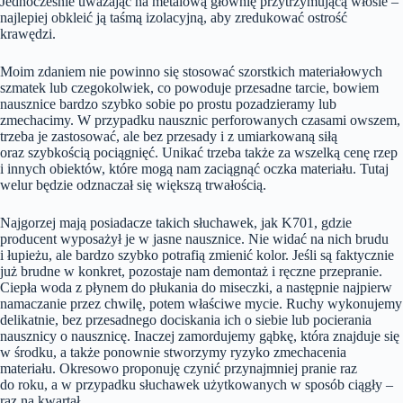
Jednocześnie uważając na metalową głownię przytrzymującą włosie –
najlepiej obkleić ją taśmą izolacyjną, aby zredukować ostrość
krawędzi.
Moim zdaniem nie powinno się stosować szorstkich materiałowych
szmatek lub czegokolwiek, co powoduje przesadne tarcie, bowiem
nausznice bardzo szybko sobie po prostu pozadzieramy lub
zmechacimy. W przypadku nausznic perforowanych czasami owszem,
trzeba je zastosować, ale bez przesady i z umiarkowaną siłą
oraz szybkością pociągnięć. Unikać trzeba także za wszelką cenę rzep
i innych obiektów, które mogą nam zaciągnąć oczka materiału. Tutaj
welur będzie odznaczał się większą trwałością.
Najgorzej mają posiadacze takich słuchawek, jak K701, gdzie
producent wyposażył je w jasne nausznice. Nie widać na nich brudu
i łupieżu, ale bardzo szybko potrafią zmienić kolor. Jeśli są faktycznie
już brudne w konkret, pozostaje nam demontaż i ręczne przepranie.
Ciepła woda z płynem do płukania do miseczki, a następnie najpierw
namaczanie przez chwilę, potem właściwe mycie. Ruchy wykonujemy
delikatnie, bez przesadnego dociskania ich o siebie lub pocierania
nausznicy o nausznicę. Inaczej zamordujemy gąbkę, która znajduje się
w środku, a także ponownie stworzymy ryzyko zmechacenia
materiału. Okresowo proponuję czynić przynajmniej pranie raz
do roku, a w przypadku słuchawek użytkowanych w sposób ciągły –
raz na kwartał.