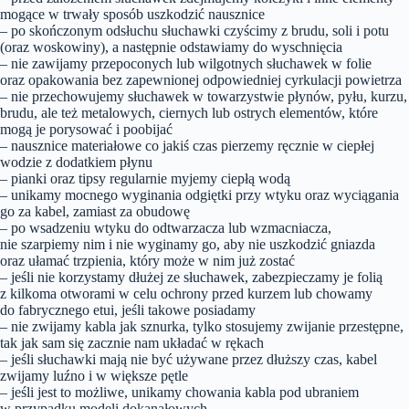
mogące w trwały sposób uszkodzić nausznice
– po skończonym odsłuchu słuchawki czyścimy z brudu, soli i potu
(oraz woskowiny), a następnie odstawiamy do wyschnięcia
– nie zawijamy przepoconych lub wilgotnych słuchawek w folie
oraz opakowania bez zapewnionej odpowiedniej cyrkulacji powietrza
– nie przechowujemy słuchawek w towarzystwie płynów, pyłu, kurzu,
brudu, ale też metalowych, ciernych lub ostrych elementów, które
mogą je porysować i poobijać
– nausznice materiałowe co jakiś czas pierzemy ręcznie w ciepłej
wodzie z dodatkiem płynu
– pianki oraz tipsy regularnie myjemy ciepłą wodą
– unikamy mocnego wyginania odgiętki przy wtyku oraz wyciągania
go za kabel, zamiast za obudowę
– po wsadzeniu wtyku do odtwarzacza lub wzmacniacza,
nie szarpiemy nim i nie wyginamy go, aby nie uszkodzić gniazda
oraz ułamać trzpienia, który może w nim już zostać
– jeśli nie korzystamy dłużej ze słuchawek, zabezpieczamy je folią
z kilkoma otworami w celu ochrony przed kurzem lub chowamy
do fabrycznego etui, jeśli takowe posiadamy
– nie zwijamy kabla jak sznurka, tylko stosujemy zwijanie przestępne,
tak jak sam się zacznie nam układać w rękach
– jeśli słuchawki mają nie być używane przez dłuższy czas, kabel
zwijamy luźno i w większe pętle
– jeśli jest to możliwe, unikamy chowania kabla pod ubraniem
w przypadku modeli dokanałowych.