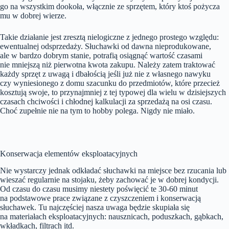
go na wszystkim dookoła, włącznie ze sprzętem, który ktoś pożycza
mu w dobrej wierze.
Takie działanie jest zresztą nielogiczne z jednego prostego względu:
ewentualnej odsprzedaży. Słuchawki od dawna nieprodukowane,
ale w bardzo dobrym stanie, potrafią osiągnąć wartość czasami
nie mniejszą niż pierwotna kwota zakupu. Należy zatem traktować
każdy sprzęt z uwagą i dbałością jeśli już nie z własnego nawyku
czy wyniesionego z domu szacunku do przedmiotów, które przecież
kosztują swoje, to przynajmniej z tej typowej dla wielu w dzisiejszych
czasach chciwości i chłodnej kalkulacji za sprzedażą na osi czasu.
Choć zupełnie nie na tym to hobby polega. Nigdy nie miało.
Konserwacja elementów eksploatacyjnych
Nie wystarczy jednak odkładać słuchawki na miejsce bez rzucania lub
wieszać regularnie na stojaku, żeby zachować je w dobrej kondycji.
Od czasu do czasu musimy niestety poświęcić te 30-60 minut
na podstawowe prace związane z czyszczeniem i konserwacją
słuchawek. Tu najczęściej nasza uwaga będzie skupiała się
na materiałach eksploatacyjnych: nausznicach, poduszkach, gąbkach,
wkładkach, filtrach itd.