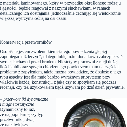
z materiału laminowanego, który w przypadku określonego rodzaju
i gęstości, będzie reagował z naszymi słuchawkami w ramach
detalicznego ich dostrajania, jednocześnie cechując się wielokrotnie
większą wytrzymałością na osi czasu.
Konserwacja przetworników
Osobiście jestem zwolennikiem starego powiedzenia „lepiej
zapobiegać niż leczyć”, dlatego lubię m.in. dodatkowo zabezpieczać
swoje słuchawki przed brudem. Niestety w pracowni z racji dużej
ilości kabli oraz sprzętu chłodzonego powietrzem mam najczęściej
problemy z zapyleniem, także można powiedzieć, że dbałość o tego
typu aspekty jest dla mnie bardzo wyraźnym priorytetem przy
właściwie każdej konstrukcji, z jaką czy to spotykam się podczas
recenzji, czy też użytkowałem bądź używam po dziś dzień prywatnie.
– przetworniki dynamiczne
i magnetostatyczne
Dynamiczny to raz,
że najpopularniejszy typ
przetwornika, dwa,
że najłatwiejszy