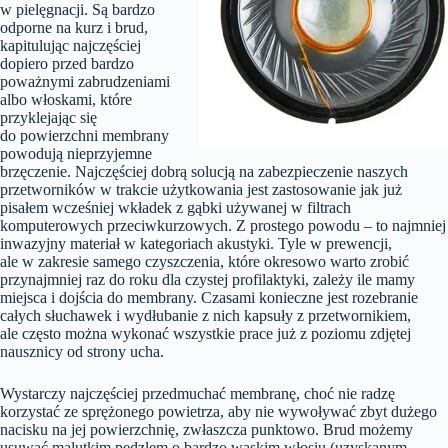
w pielęgnacji. Są bardzo
odporne na kurz i brud,
kapitulując najczęściej
dopiero przed bardzo
poważnymi zabrudzeniami
albo włoskami, które
przyklejając się
do powierzchni membrany
powodują nieprzyjemne
brzęczenie. Najczęściej dobrą solucją na zabezpieczenie naszych
przetworników w trakcie użytkowania jest zastosowanie jak już
pisałem wcześniej wkładek z gąbki używanej w filtrach
komputerowych przeciwkurzowych. Z prostego powodu – to najmniej
inwazyjny materiał w kategoriach akustyki. Tyle w prewencji,
ale w zakresie samego czyszczenia, które okresowo warto zrobić
przynajmniej raz do roku dla czystej profilaktyki, zależy ile mamy
miejsca i dojścia do membrany. Czasami konieczne jest rozebranie
całych słuchawek i wydłubanie z nich kapsuły z przetwornikiem,
ale często można wykonać wszystkie prace już z poziomu zdjętej
nausznicy od strony ucha.
Wystarczy najczęściej przedmuchać membranę, choć nie radzę
korzystać ze sprężonego powietrza, aby nie wywoływać zbyt dużego
nacisku na jej powierzchnię, zwłaszcza punktowo. Brud możemy
usuwać malutkim pędzlem o bardzo wąskim włosiu (uzyskanym