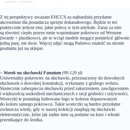
Z tej perspektywy uważam EHCCS za najbardziej przydatne
akcesorium dla posiadacza sprzętu dokanałowego. Będzie to też
praktycznie jedyne etui, jakie polecę w tym artykule. Zaraz za nim
są również ciepło przeze mnie wspominane pokrowce od Westone
(twarde + plastikowe), ale to wciąż modele mogące pomieścić głównie
jedną parę, nie dwie. Więcej zdjęć mogą Państwo znaleźć na stronie
produktu już na sklepie.
– Worek na słuchawki Fanatum
(99-129 zł)
Uniwersalny pokrowiec na słuchawki, przeznaczony do dowolnych
słuchawek o dowolnej konstrukcji, wykonany z grubego weluru.
Skutecznie zabezpiecza słuchawki przed zakurzeniem, zawilgoceniem
i większością uszkodzeń mechanicznych z racji grubości i sztywności.
Woreczki te posiadają haftowane logo w kolorze dopasowanym
do koloru samego pokrowca. Takie woreczki są bardzo przydatne
zwłaszcza wtedy, gdy w naszej kolekcji znajdują się słuchawki
elektrostatyczne, które jak żadne inne są podatne na kurz i włoski
przenikające do środka.