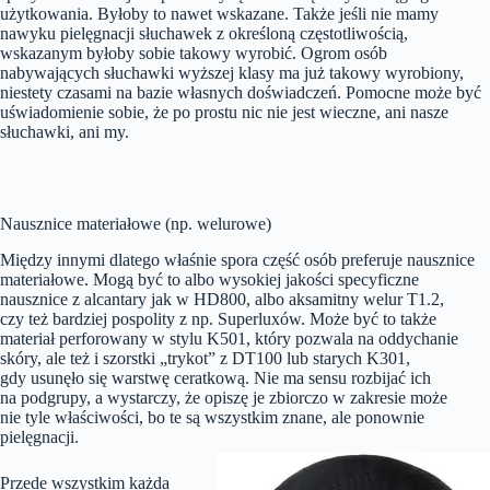
użytkowania. Byłoby to nawet wskazane. Także jeśli nie mamy
nawyku pielęgnacji słuchawek z określoną częstotliwością,
wskazanym byłoby sobie takowy wyrobić. Ogrom osób
nabywających słuchawki wyższej klasy ma już takowy wyrobiony,
niestety czasami na bazie własnych doświadczeń. Pomocne może być
uświadomienie sobie, że po prostu nic nie jest wieczne, ani nasze
słuchawki, ani my.
Nausznice materiałowe (np. welurowe)
Między innymi dlatego właśnie spora część osób preferuje nausznice
materiałowe. Mogą być to albo wysokiej jakości specyficzne
nausznice z alcantary jak w HD800, albo aksamitny welur T1.2,
czy też bardziej pospolity z np. Superluxów. Może być to także
materiał perforowany w stylu K501, który pozwala na oddychanie
skóry, ale też i szorstki „trykot” z DT100 lub starych K301,
gdy usunęło się warstwę ceratkową. Nie ma sensu rozbijać ich
na podgrupy, a wystarczy, że opiszę je zbiorczo w zakresie może
nie tyle właściwości, bo te są wszystkim znane, ale ponownie
pielęgnacji.
Przede wszystkim każda