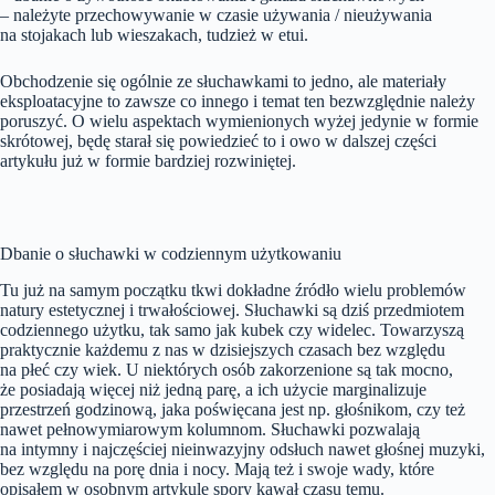
– należyte przechowywanie w czasie używania / nieużywania
na stojakach lub wieszakach, tudzież w etui.
Obchodzenie się ogólnie ze słuchawkami to jedno, ale materiały
eksploatacyjne to zawsze co innego i temat ten bezwzględnie należy
poruszyć. O wielu aspektach wymienionych wyżej jedynie w formie
skrótowej, będę starał się powiedzieć to i owo w dalszej części
artykułu już w formie bardziej rozwiniętej.
Dbanie o słuchawki w codziennym użytkowaniu
Tu już na samym początku tkwi dokładne źródło wielu problemów
natury estetycznej i trwałościowej. Słuchawki są dziś przedmiotem
codziennego użytku, tak samo jak kubek czy widelec. Towarzyszą
praktycznie każdemu z nas w dzisiejszych czasach bez względu
na płeć czy wiek. U niektórych osób zakorzenione są tak mocno,
że posiadają więcej niż jedną parę, a ich użycie marginalizuje
przestrzeń godzinową, jaka poświęcana jest np. głośnikom, czy też
nawet pełnowymiarowym kolumnom. Słuchawki pozwalają
na intymny i najczęściej nieinwazyjny odsłuch nawet głośnej muzyki,
bez względu na porę dnia i nocy. Mają też i swoje wady, które
opisałem w osobnym artykule spory kawał czasu temu.