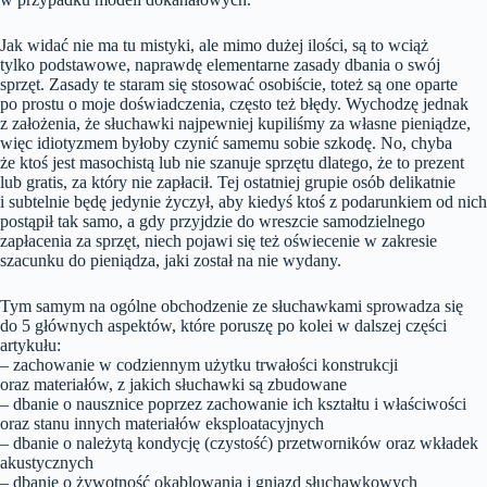
Jak widać nie ma tu mistyki, ale mimo dużej ilości, są to wciąż
tylko podstawowe, naprawdę elementarne zasady dbania o swój
sprzęt. Zasady te staram się stosować osobiście, toteż są one oparte
po prostu o moje doświadczenia, często też błędy. Wychodzę jednak
z założenia, że słuchawki najpewniej kupiliśmy za własne pieniądze,
więc idiotyzmem byłoby czynić samemu sobie szkodę. No, chyba
że ktoś jest masochistą lub nie szanuje sprzętu dlatego, że to prezent
lub gratis, za który nie zapłacił. Tej ostatniej grupie osób delikatnie
i subtelnie będę jedynie życzył, aby kiedyś ktoś z podarunkiem od nich
postąpił tak samo, a gdy przyjdzie do wreszcie samodzielnego
zapłacenia za sprzęt, niech pojawi się też oświecenie w zakresie
szacunku do pieniądza, jaki został na nie wydany.
Tym samym na ogólne obchodzenie ze słuchawkami sprowadza się
do 5 głównych aspektów, które poruszę po kolei w dalszej części
artykułu:
– zachowanie w codziennym użytku trwałości konstrukcji
oraz materiałów, z jakich słuchawki są zbudowane
– dbanie o nausznice poprzez zachowanie ich kształtu i właściwości
oraz stanu innych materiałów eksploatacyjnych
– dbanie o należytą kondycję (czystość) przetworników oraz wkładek
akustycznych
– dbanie o żywotność okablowania i gniazd słuchawkowych