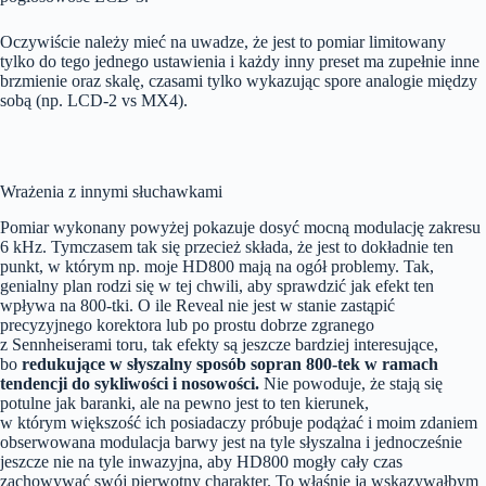
Oczywiście należy mieć na uwadze, że jest to pomiar limitowany
tylko do tego jednego ustawienia i każdy inny preset ma zupełnie inne
brzmienie oraz skalę, czasami tylko wykazując spore analogie między
sobą (np. LCD-2 vs MX4).
Wrażenia z innymi słuchawkami
Pomiar wykonany powyżej pokazuje dosyć mocną modulację zakresu
6 kHz. Tymczasem tak się przecież składa, że jest to dokładnie ten
punkt, w którym np. moje HD800 mają na ogół problemy. Tak,
genialny plan rodzi się w tej chwili, aby sprawdzić jak efekt ten
wpływa na 800-tki. O ile Reveal nie jest w stanie zastąpić
precyzyjnego korektora lub po prostu dobrze zgranego
z Sennheiserami toru, tak efekty są jeszcze bardziej interesujące,
bo
redukujące w słyszalny sposób sopran 800-tek w ramach
tendencji do sykliwości i nosowości.
Nie powoduje, że stają się
potulne jak baranki, ale na pewno jest to ten kierunek,
w którym większość ich posiadaczy próbuje podążać i moim zdaniem
obserwowana modulacja barwy jest na tyle słyszalna i jednocześnie
jeszcze nie na tyle inwazyjna, aby HD800 mogły cały czas
zachowywać swój pierwotny charakter. To właśnie ją wskazywałbym