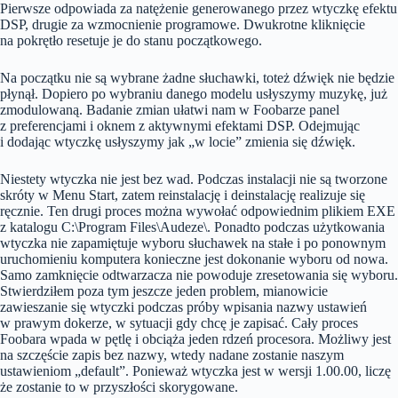
Pierwsze odpowiada za natężenie generowanego przez wtyczkę efektu
DSP, drugie za wzmocnienie programowe. Dwukrotne kliknięcie
na pokrętło resetuje je do stanu początkowego.
Na początku nie są wybrane żadne słuchawki, toteż dźwięk nie będzie
płynął. Dopiero po wybraniu danego modelu usłyszymy muzykę, już
zmodulowaną. Badanie zmian ułatwi nam w Foobarze panel
z preferencjami i oknem z aktywnymi efektami DSP. Odejmując
i dodając wtyczkę usłyszymy jak „w locie” zmienia się dźwięk.
Niestety wtyczka nie jest bez wad. Podczas instalacji nie są tworzone
skróty w Menu Start, zatem reinstalację i deinstalację realizuje się
ręcznie. Ten drugi proces można wywołać odpowiednim plikiem EXE
z katalogu C:\Program Files\Audeze\. Ponadto podczas użytkowania
wtyczka nie zapamiętuje wyboru słuchawek na stałe i po ponownym
uruchomieniu komputera konieczne jest dokonanie wyboru od nowa.
Samo zamknięcie odtwarzacza nie powoduje zresetowania się wyboru.
Stwierdziłem poza tym jeszcze jeden problem, mianowicie
zawieszanie się wtyczki podczas próby wpisania nazwy ustawień
w prawym dokerze, w sytuacji gdy chcę je zapisać. Cały proces
Foobara wpada w pętlę i obciąża jeden rdzeń procesora. Możliwy jest
na szczęście zapis bez nazwy, wtedy nadane zostanie naszym
ustawieniom „default”. Ponieważ wtyczka jest w wersji 1.00.00, liczę
że zostanie to w przyszłości skorygowane.