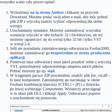
wszystko warto cały proces opisać:
Wchodzimy
na tą stronę Audeze
i klikamy na przycisk
Download
. Musimy podać swój adres e-mail, aby móc pobrać
plik ZIP z wtyczką (należy wybrać odpowiednią dla siebie
wersję).
Uruchamiamy instalator. Możemy zainstalować wszystkie
wariancje wtyczki w obu trybach: 32 i 64-bitowym, ale też
możemy ograniczyć się do wersji tylko 32 bit i tylko VST
w wersji 2.4.
Jeśli nie posiadamy zainstalowanego odtwarzacza Foobar2000,
możemy zainstalować go
bezpośrednio ze strony producenta
aplikacji
.
Ponieważ nasz odtwarzacz musi jakoś poradzić sobie z wtyczką
VST, potrzebujemy odpowiedniego adaptera takich plików.
Pobrać możemy go np.
stąd
.
W ściągniętej paczce ZIP powinniśmy znaleźć plik
foo_vst.dll
–
to nasz komponent. Zainstalujemy go naciskając w oknie
Foobara kombinację klawiszy [CTRL] + [P] i z drzewka
po lewej wybierając
Components
. Wystarczy przeciągnąć
w to okno plik DLL i kliknąć
Apply
. Odtwarzacz poprosi
o uruchomienie się ponownie.
.