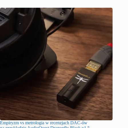
Empiryzm vs metrologia w recenzjach DAC-ów
na przykładzie AudioQuest Dragonfly Black v1.5