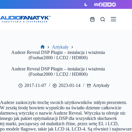
Przejdź
do
treści
Koszyk
Artykuły
Strona
Audeze Reveal DSP Plugin – instalacja i wrażenia
główna
(Foobar2000 / LCD2 / HD800)
Audeze Reveal DSP Plugin – instalacja i wrażenia
(Foobar2000 / LCD2 / HD800)
2017-11-07
2023-01-14
Artykuły
Audeze zaskoczyło trochę swoich użytkowników miłym prezentem.
W zeszłą środę bowiem wypuściło na światło dzienne całkowicie
darmową wtyczkę o nazwie Audeze Reveal. Wtyczka ta oferuje nic
innego jak pakiet optymalizacji DSP dla wszystkich słuchawek
tej marki, począwszy od malutkich iSine, przez serię EL i LCD,
po modele flagowe, takie jak LCD i4, LCD-4. Są również i najnowsze