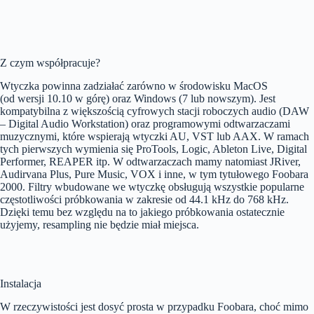
Z czym współpracuje?
Wtyczka powinna zadziałać zarówno w środowisku MacOS
(od wersji 10.10 w górę) oraz Windows (7 lub nowszym). Jest
kompatybilna z większością cyfrowych stacji roboczych audio (DAW
– Digital Audio Workstation) oraz programowymi odtwarzaczami
muzycznymi, które wspierają wtyczki AU, VST lub AAX. W ramach
tych pierwszych wymienia się ProTools, Logic, Ableton Live, Digital
Performer, REAPER itp. W odtwarzaczach mamy natomiast JRiver,
Audirvana Plus, Pure Music, VOX i inne, w tym tytułowego Foobara
2000. Filtry wbudowane we wtyczkę obsługują wszystkie popularne
częstotliwości próbkowania w zakresie od 44.1 kHz do 768 kHz.
Dzięki temu bez względu na to jakiego próbkowania ostatecznie
użyjemy, resampling nie będzie miał miejsca.
Instalacja
W rzeczywistości jest dosyć prosta w przypadku Foobara, choć mimo