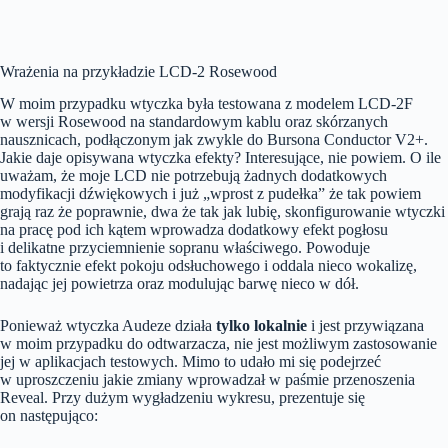
Wrażenia na przykładzie LCD-2 Rosewood
W moim przypadku wtyczka była testowana z modelem LCD-2F
w wersji Rosewood na standardowym kablu oraz skórzanych
nausznicach, podłączonym jak zwykle do Bursona Conductor V2+.
Jakie daje opisywana wtyczka efekty? Interesujące, nie powiem. O ile
uważam, że moje LCD nie potrzebują żadnych dodatkowych
modyfikacji dźwiękowych i już „wprost z pudełka” że tak powiem
grają raz że poprawnie, dwa że tak jak lubię, skonfigurowanie wtyczki
na pracę pod ich kątem wprowadza dodatkowy efekt pogłosu
i delikatne przyciemnienie sopranu właściwego. Powoduje
to faktycznie efekt pokoju odsłuchowego i oddala nieco wokalizę,
nadając jej powietrza oraz modulując barwę nieco w dół.
Ponieważ wtyczka Audeze działa
tylko lokalnie
i jest przywiązana
w moim przypadku do odtwarzacza, nie jest możliwym zastosowanie
jej w aplikacjach testowych. Mimo to udało mi się podejrzeć
w uproszczeniu jakie zmiany wprowadzał w paśmie przenoszenia
Reveal. Przy dużym wygładzeniu wykresu, prezentuje się
on następująco: