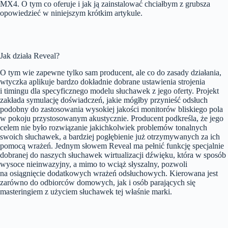
MX4. O tym co oferuje i jak ją zainstalować chciałbym z grubsza
opowiedzieć w niniejszym krótkim artykule.
Jak działa Reveal?
O tym wie zapewne tylko sam producent, ale co do zasady działania,
wtyczka aplikuje bardzo dokładnie dobrane ustawienia strojenia
i timingu dla specyficznego modelu słuchawek z jego oferty. Projekt
zakłada symulację doświadczeń, jakie mógłby przynieść odsłuch
podobny do zastosowania wysokiej jakości monitorów bliskiego pola
w pokoju przystosowanym akustycznie. Producent podkreśla, że jego
celem nie było rozwiązanie jakichkolwiek problemów tonalnych
swoich słuchawek, a bardziej pogłębienie już otrzymywanych za ich
pomocą wrażeń. Jednym słowem Reveal ma pełnić funkcję specjalnie
dobranej do naszych słuchawek wirtualizacji dźwięku, która w sposób
wysoce nieinwazyjny, a mimo to wciąż słyszalny, pozwoli
na osiągnięcie dodatkowych wrażeń odsłuchowych. Kierowana jest
zarówno do odbiorców domowych, jak i osób parających się
masteringiem z użyciem słuchawek tej właśnie marki.